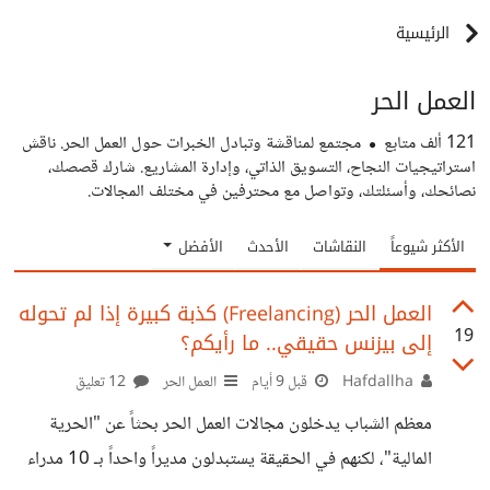
الرئيسية
العمل الحر
121 ألف
متابع
مجتمع لمناقشة وتبادل الخبرات حول العمل الحر. ناقش
استراتيجيات النجاح، التسويق الذاتي، وإدارة المشاريع. شارك قصصك،
نصائحك، وأسئلتك، وتواصل مع محترفين في مختلف المجالات.
الأكثر شيوعاً
النقاشات
الأحدث
الأفضل
العمل الحر (Freelancing) كذبة كبيرة إذا لم تحوله
19
إلى بيزنس حقيقي.. ما رأيكم؟
Hafdallha
قبل 9 أيام
العمل الحر
12 تعليق
معظم الشباب يدخلون مجالات العمل الحر بحثاً عن "الحرية
المالية"، لكنهم في الحقيقة يستبدلون مديراً واحداً بـ 10 مدراء