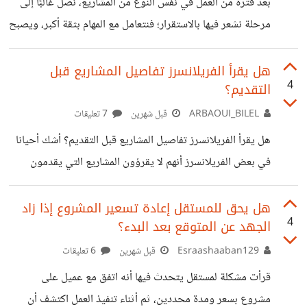
بعد فترة من العمل في نفس النوع من المشاريع، نصل غالبًا إلى
الأسئلة وأفكر كنت سأتصرف بهذا الشكل فعلًا؟ وليس فقط
مرحلة نشعر فيها بالاستقرار؛ فنتعامل مع المهام بثقة أكبر، ويصبح
التنفيذ أسرع، ونتمكن من تقديم النتائج بثقة أكبر بفضل الخبرة
التي اكتسبناها مع الوقت. وهذا في حد ذاته ميزة مهمة، لأنه
هل يقرأ الفريلانسرز تفاصيل المشاريع قبل
4
التقديم؟
يساعدنا على بناء تخصص واضح وتحقيق مستوى جيد من
الكفاءة في العمل. ورغم ذلك قد يتحول هذا الاستقرار إلى عائق
ARBAOUI_BILEL
قبل شهرين
7 تعليقات
إذا أصبح مجرد تكرار دائم لنفس الأعمال دون السعي لتعلم شيء
هل يقرأ الفريلانسرز تفاصيل المشاريع قبل التقديم؟ أشك أحيانا
جديد. فالسوق يتغير باستمرار، وتظهر أدوات
في بعض الفريلانسرز أنهم لا يقرؤون المشاريع التي يقدمون
عليها. فحص سريع لعنوان المشروع وتقديم دون تثبت من
المعطيات اليوم وجدت "مشروعا" عليه أكثر من 60 بروبوزل
هل يحق للمستقل إعادة تسعير المشروع إذا زاد
4
الجهد عن المتوقع بعد البدء؟
ولكن في الحقيقة كان خطأ من المنصة أن تمرره كمشروع لأن
صاحبه يعرض مهاراته منفذا لنوع ما من الخدمات. ما استوقفني
Esraashaaban129
قبل شهرين
6 تعليقات
أن ولا شخص من 60 قرر قبل أن يضغط زر إرسال عرضه أن يعيد
قرأت مشكلة لمستقل يتحدث فيها أنه اتفق مع عميل على
قراءة المشروع. منذ البداية فهمت أن صاحبه أخطأ في
مشروع بسعر ومدة محددين، ثم أثناء تنفيذ العمل اكتشف أن