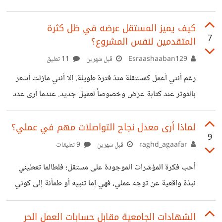
حجم الجهد والوقت المطلوب أكبر بكثير مما كان متوقعه عند
الاتفاق، فوجد نفسه في حيرة وبيسأل هل يطلب إعادة تسعير
كيف يميز المستقل عرضه في ظل كثرة
7
المتقدمين لنفس المشروع؟
للمشروع أم يلتزم بالسعر المتفق عليه؟ بصراحة أرى أن المشكلة
ترجع إلى تقدير حجم العمل من البداية، لأن الزيادة الكبيرة في
Esraashaaban129
قبل شهرين
11 تعليق
الوقت والجهد لا تُعد فرق بسيط يمكن تجاهله، بل تدل على أن
رغم أنني أعمل كمستقلة منذ فترة طويلة، إلا أنني مازلت أشعر
التقدير الأول لم يكن دقيق بما يكفي.
بالتوتر عند كتابة عرض وخصوصاً لعميل جديد. عندما أرى عدد
المستقلين المتقدمين على نفس المشروع، فأبدأ بالتفكير ما الذي
قد يجعل العميل يختار عرضي أنا تحديدًا وسط كل هذه
لماذا أرى معدل نجاح التواصلات مهم في عملي؟
9
العروض؟ أقضي وقت طويل فقط في التفكير بطريقة الكتابة،
raghd_agaafar
قبل شهرين
9 تعليقات
لأن الأسلوب هنا قد يكون هو السبب الذي يجعل العميل يكمل
أحب فكرة المؤشرات الموجودة على مستقل؛ فلطالما تعطيني
قراءة العرض أو يتخطاه من البداية. وأنا ابحث عن الطريقه
نبذة واقعية عن توجه عملي، فهي إما تنبيه أو طمأنة إلى كوني
المناسبه رأيت نقاش بين بعض المستقلين يتحدثون عن هذه
أسير بشكل صحيح في مشاريعي. ومعدل نجاح التواصلات
النقطة،
بالذات ليس رقم عشوائي بالنسبة لي؛ فهو يجيبني على أسئلة
الشهادات الجامعية مقابل حسابات العمل الحر