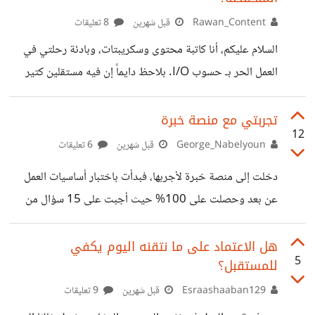
Block)، والوقت بيضيع من غير إنجاز حقيقي. ​حابة أعرف من
Rawan_Content
قبل شهرين
8 تعليقات
واقع تجاربكم اليومية: إيه الطريقة أو الروتين اللي بتعملوه عشان
تكسروا اللحظة دي؟ هل بتعتمدوا على (الذكاء الاصطناعي) عشان
السلام عليكم، أنا كاتبة محتوى وسكريبتات، وبادئة رحلتي في
يرمي لكم أفكار أولية؟ ولا بتسيبوا الكتابة
العمل الحر بـ حسوب I/O. ​بلاحظ دايماً إن فيه مستقلين كتير
بيتنافسوا بتقديم أقل سعر ممكن عشان يكسبوا العميل، بس أنا
حابة أركز من البداية على جودة الشغل وبناء معرض أعمال قوي. ​
تجربتي مع منصة خبرة
12
سؤالي للمحترفين هنا: من واقع تجاربكم، إزاي بتقنعوا العميل
George_Nabelyoun
قبل شهرين
6 تعليقات
الجديد إن جودة محتواكم تستاهل السعر المطلوب؟ وإيه أفضل
دخلت إلى منصة خبرة لأجربها، فبدأت باختبار أساسيات العمل
طريقة لعرض عينات الشغل بحيث تخلي صاحب المشروع
عن بعد وحصلت على 100% حيث أجبت على 15 سؤال من
يختارك وهو مطمئن؟ حابة أستفيد من نصائحكم وخبراتكم. شكراً
أصل 15 بطريقة صحيحة وأستغرق مني الاختبار 21 دقيقة، ثم
لكم جميعاً.
أساسيات العمل بمستقل بنسبة 87% حيث أجبت على 13 سؤال
هل الاعتماد على ما نتقنه اليوم يكفي
5
للمستقبل؟
بطريقة صحيحة من أصل 15 واستغرق مني 23 دقيقة. أكثر ما
لفت انتباهي أن الاختبارات مبنية على مواقف تحاكي ما قد
Esraashaaban129
قبل شهرين
9 تعليقات
أواجهه أثناء العمل. أثناء الحل وجدت نفسي أتوقف عند بعض