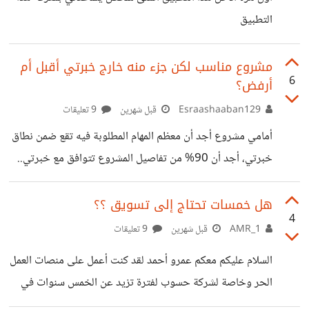
اي حال من الاحوال او اذا لديك فكره قابله للتنفيذ ومربحه حتى
التطبيق
ف المدى البعيد
مشروع مناسب لكن جزء منه خارج خبرتي أقبل أم
6
أرفض؟
Esraashaaban129
قبل شهرين
9 تعليقات
أمامي مشروع أجد أن معظم المهام المطلوبة فيه تقع ضمن نطاق
خبرتي، أجد أن 90% من تفاصيل المشروع تتوافق مع خبرتي..
لكن أثناء مراجعة التفاصيل اكتشفت أن هناك جزء صغير لم أعمل
عليه من قبل ولا أمتلك فيه الخبرة الكافية. هذا الجزء ليس كبير
هل خمسات تحتاج إلى تسويق ؟؟
4
مقارنة بباقي المشروع، لكنه جعلني أتردد في اتخاذ القرار. فلو
AMR_1
قبل شهرين
9 تعليقات
قبلت المشروع سأحصل على فرصة جيدة وأكتسب خبرة جديدة،
السلام عليكم معكم عمرو أحمد لقد كنت أعمل على منصات العمل
لكن في المقابل أخشى أن أواجه صعوبة غير متوقعة أثناء التنفيذ
الحر وخاصة لشركة حسوب لفترة تزيد عن الخمس سنوات في
تؤثر على سير العمل أو على
البداية كان موقع خمسات يضم العديد من المشتريين والعديد من