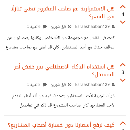
البائعين وكان هناك توافق كبير وتجانس في الطلبات حيث قد كان
هل الاستمرارية مع صاحب المشروع تعني تنازلًا
4
في السعر؟
المشتري الموثوق يعمل دائما باستمرار على الموقع وكان لا يحتاج
إلى التسويق لنفسه فدائما الخدمات ما تأتي له ما شاء الله وأيضا
Esraashaaban129
قبل شهرين
6 تعليقات
البائع المميز والبائع النشيط كان يحتاج إلى قليل من التسويق
كنت في نقاش مع مجموعة من الأشخاص، وكانوا يتحدثون عن
ولكن كان دائما يعمل ؟ فمن
موقف حدث مع أحد المستقلين. كان قد اتفق مع صاحب مشروع
على تنفيذ عمل معين، لكن أثناء التفاوض طلب منه العميل
تخفيض السعر مقابل أن يكون هناك تعاون مستمر ومشاريع
هل استخدام الذكاء الاصطناعي يبرر خفض أجر
3
المستقل؟
مستقبلية. الشخص كان في حيرة بين أنه يرى أن عدم استقرار
الدخل يجعل هذا العرض فرصة جيدة للحصول على مصدر دخل
Esraashaaban129
قبل شهرين
5 تعليقات
مستمر، وفي نفس الوقت يشعر أن تخفيض السعر قد لا يعكس
قرأت تجربة لأحد المستقلين يتحدث فيه عن أنه أثناء التقدم
قيمة العمل والمجهود الذي يقدمه. بصراحه أرى أن
لأحد المشاريع، كان صاحب المشروع قد ذكر في تفاصيل
المشروع أنه يسمح باستخدام أدوات الذكاء الاصطناعي أثناء
التنفيذ. وعندما تم الاتفاق المبدئي على السعر، تفاجأ المستقل بأن
كيف نرفع أسعارنا دون خسارة أصحاب المشاريع؟