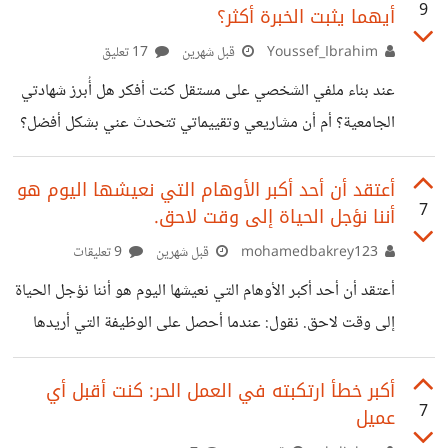
9
أيهما يثبت الخبرة أكثر؟
مثل: - هل أركز على المشاريع التي تناسب مهاراتي بدقة، أم أنني
أقع في فخ التقديم العشوائي؟ - هل أمتلك القدرة على إقناع
Youssef_Ibrahim
قبل شهرين
17 تعليق
صاحب المشروع وكسب التفاوض بعد أن يفتح باب التواصل
عند بناء ملفي الشخصي على مستقل كنت أفكر هل أُبرز شهادتي
معي ومع غيري من المستقلين؟ - هل عروضي وملفي الشخصي
الجامعية؟ أم أن مشاريعي وتقييماتي تتحدث عني بشكل أفضل؟
وأيهما يقنع صاحب المشروع أكثر؟ مع الوقت وجدت نفسي أعود
إلى سؤال أبسط ما الذي يبحث عنه صاحب المشروع عندما يفتح
أعتقد أن أحد أكبر الأوهام التي نعيشها اليوم هو
7
أننا نؤجل الحياة إلى وقت لاحق.
ملف مستقل؟ في رأيي، صاحب المشروع يبحث عن الشخص
القادر على تنفيذ ما يحتاجه بالمستوى الذي يتوقعه أكثر من
mohamedbakrey123
قبل شهرين
9 تعليقات
البحث عن الشهادات والدراسات، لهذا بدأت ألاحظ أن الشهادة
أعتقد أن أحد أكبر الأوهام التي نعيشها اليوم هو أننا نؤجل الحياة
الأكاديمية تجيب عن سؤال ماذا درست؟ بينما يجيب سجل العمل
إلى وقت لاحق. نقول: عندما أحصل على الوظيفة التي أريدها
الحر
سأرتاح. عندما يزيد دخلي سأكون سعيدًا. عندما أنتهي من هذه
المرحلة سأبدأ في الاستمتاع بحياتي. عندما أحقق هدفي القادم
أكبر خطأ ارتكبته في العمل الحر: كنت أقبل أي
7
عميل
سأشعر بالرضا. لكن الغريب أن هذا "الوقت المناسب" لا يأتي أبدًا.