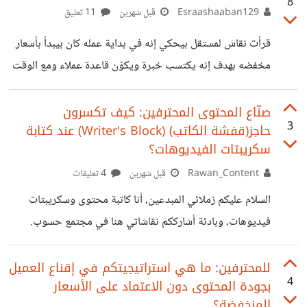
8
صاحب المشروع طلب تخفيض الأجر بشكل كبير، مبررًا ذلك بأن
Esraashaaban129
قبل شهرين
11 تعليق
استخدام الذكاء الاصطناعي يجعل العمل أسهل وأسرع، وبالتالي لا
قرأت نقاش لمستقل بيحكي إنه في بداية عمله كان بيبدأ بأسعار
يستحق نفس التكلفة المعتادة. اعترض المستقل على ذلك،
مخفضه بهدف إنه يكتسب خبرة ويكوّن قاعدة عملاء ومع الوقت
موضحًا أن استخدام أدوات الذكاء الاصطناعي لا يعني أن تنفيذ
بدأ يطوّر مهاراته ويشتغل على مشاريع أكتر وأصعب، وفعليًا
العمل أصبح بسيط أو بلا قيمة،
مستوى شغله اتحسن بشكل واضح. لكن بعد فترة بدأ يحس إن
صنّاع المحتوى المحترفين: كيف تكسرون
3
حاجز(قفشة الكاتب) (Writer's Block) عند كتابة
الأسعار اللي بيشتغل بيها حالياً ما بقتش مناسبة لمستواه الحالي
سكريبتات الفيديوهات؟
ولا للخبرة اللي اكتسبها مع الوقت. فبدأ يفكر إنه حان الوقت لرفع
Rawan_Content
قبل شهرين
4 تعليقات
السعر لكن في نفس الوقت عنده قلق وخوف إنه يخسر بعض
العملاء، خصوصًا إن طريقة طرح زيادة
السلام عليكم زملائي المبدعين، أنا كاتبة محتوى وسكريبتات
فيديوهات، وبادئة أشارككم نقاشاتي هنا في مجتمع حسوب. ​
ساعات كتير الواحد بتجيله أفكار ممتازة، بس لما ييجي يفتح
الصفحة البيضاء عشان يبدأ يكتب السكريبت أو المقال، بيحس
للمحترفين: ما هي استراتيجيتكم في إقناع العميل
4
بجودة المحتوى دون الاعتماد على الأسعار
بعقم في الأفكار أو بما يسمى بـ (حبسة الكاتب)(Writer's
المنخفضة؟