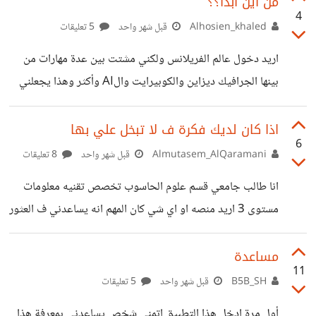
من اين ابدأ؟؟
4
Alhosien_khaled
قبل شهر واحد
5 تعليقات
اريد دخول عالم الفريلانس ولكني مشتت بين عدة مهارات من
بينها الجرافيك ديزاين والكوبيرايت والAI وأكثر وهذا يجعلني
اكثر تشتتاً وأضيع الكثير من الوقت في محاولة التنمية لكل
المهارات بينما لا استطيع التركيز على مهارة واحدة
اذا كان لديك فكرة ف لا تبخل علي بها
6
Almutasem_AlQaramani
قبل شهر واحد
8 تعليقات
انا طالب جامعي قسم علوم الحاسوب تخصص تقنيه معلومات
مستوى 3 اريد منصه او اي شي كان المهم انه يساعدني ف العثور
على عمل حر في مجال تطوير الويب والتطبيقات للعلم ان لدي
مهارات في هذا المجال وطورت الكثير من المواقع والتطبيقات
مساعدة
11
ولكنها كانت من افكاري الشخصيه ليست عمل مدفوع الاجر لا
B5B_SH
قبل شهر واحد
5 تعليقات
يهمني ان كان المبلغ بسيط او كبير يهمني هو العمل ك مستقل ف
أول مرة ادخل هذا التطبيق اتمنى شخص يساعدني بمعرفة هذا