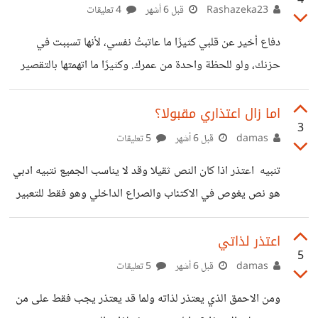
4
السريع؟ أم أنكم تجدون "الكنز" في وسيلة أخرى؟
Rashazeka23
قبل 6 أشهر
4 تعليقات
دفاع أخير عن قلبي كثيرًا ما عاتبتُ نفسي، لأنها تسببت في
حزنك، ولو للحظة واحدة من عمرك. وكثيرًا ما اتهمتها بالتقصير
في حقك. أما الآن، فقد صرت أعاتبها لأنها أهملتني أنا… واهتمّت
بك. سألتها مرارًا: هل سيعاتب نفسه يومًا عمّا أصابك؟ هل سيتهم
اما زال اعتذاري مقبولا؟
3
نفسه ولو مرة واحدة بالتقصير تجاهك؟ هل إن رحلتِ عن دنياه
damas
قبل 6 أشهر
5 تعليقات
يومًا، سيجلس على ترابك، يبكي، ويعتذر، ويطلب غفرانك عن
تنبيه اعتذر اذا كان النص ثقيلا وقد لا يناسب الجميع نتبيه ادبي
دموعٍ كانت بسببه؟ وكانت كل الإجابات تقول: لا. لن يفعل. سيظل
هو نص يغوص في الاكتئاب والصراع الداخلي وهو فقط للتعبير
كما هو طوال حياته. فسألتها مرة
ولا اشجع او اروج الاي افكار سلبيه ولا اتفق معها هل سوف
تسامحيني على هذا! كنت اجهلك حقا ولا اعلم ماذا اصابة هل
اعتذر لذاتي
5
ستتركينني جسدا بلا روح! هل موتي قد يريحك حقا!! ذاتي
damas
قبل 6 أشهر
5 تعليقات
أرجوكي سامحيني انا لم أكن اعي ذلك أرجوكي عودي حاولي
ومن الاحمق الذي يعتذر لذاته ولما قد يعتذر يجب فقط على من
العودة لي ودعينا نتحدث قليلا أذيت ذاتي وانا انتحب بعلو