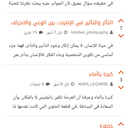
في حقيقته سؤال عميق، لأن الجواب عليه يحدّد نظرتنا للحياة
🔐 كيف
كلّها. قد يظن الإنسان أن الحياة إن كانت سهلة فهي خير، وإن
كانت صعبة فهي شر. لكن هذا الفهم قاصر، لأن الحياة في أصلها
التأثر والتأثير في الإنترنت: بين الوعي والانجراف
7
اختبار. قال الله تعالى: ﴿لقد خلقنا الإنسان في كبد﴾ أي أن التعب
Hidden_philosophy
قبل 7 أشهر
15 تعليق
والمشقّة جزء من طبيعة هذه الحياة، لا خلل فيها. ولهذا قال الإمام
في حياة الإنسان، لا يمكن إنكار وجود التأثير والتأثر، فهما جزء
أحمد بن حنبل رحمه الله: «الدنيا دار ابتلاء، لا دار جزاء»
أساسي من تكوين الشخصية وبناء الفكر. فالإنسان يتأثر بمن
حوله، كما يؤثر في غيره، سواء أدرك ذلك أم لم يدركه. ومع تطور
الزمن، لم يعد هذا التأثير مقتصرًا على الأسرة أو المجتمع القريب،
كبرنا ياأماه
3
بل اتسع ليشمل فضاءً أوسع يُعرف اليوم بالسوشيال ميديا
WAFA_LEGHRIBI
قبل 8 أشهر
4 تعليقات
والإنترنت. في العصر الرقمي، أصبح التأثير أسرع وأقوى، حيث
كبرنا ياأماه وعرفنا أن الفرحة تكمن بالجليس لا بالمكان ،وأن
يتعرض الصغار والشباب يوميًا لكمٍّ هائل من المحتويات والأفكار
السعادة في البساطة ،في قطعة الحلوى التي كانت تقدمها لنا
المختلفة، بعضها نافع، وبعضها يحمل تأثيرًا خاطئًا قد ينعكس
جدتنا الحنون،في رائحة رغيف الخبز الذي تحضره أمي بكل حب،
رائحة المطر المختلط بالتراب ،ذلك الدافئ الذي كان يحيط بنا
خاطرة