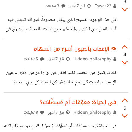
3
القرآن لا يصف هذا جهلًا، بل رفضًا. ﴿بَلْ كَذَّبُوا بِمَا لَمْ يُحِيطُوا
Fawaz22
قبل 7 أشهر
3 تعليقات
بِعِلْمِهِ﴾ المشكلة ليست نقص فهم، بل ضيق صدر عن الحقيقة.
في هذا الوجود الفسيح الذي يبقى محدوداً، غير أنه تتجلى فيه
الذكاء لا يمنع السقوط. كثيرون أذكياء، وقليلون حكماء. الذكاء
آيات الحق بين الظهور والخفاء، حين تباغتنا العجائب وتشرق في
يبرّر، الحكمة توقف. ولهذا قيل: ﴿لَهُمْ قُلُوبٌ لَا يَفْقَهُونَ
عقولنا شمس الاكتشافات، ننساق أحياناً خلف كبرياءٍ بشري خفي
للأبد يكون معنا ظانين أنه قوة وهي مهلكة المهالك نتوهم معه
👁️ الإعجاب بالعيون أسرع من السهام
4
أننا قد 'اخترعنا' العجلة أو 'أوجدنا' الجمال من عدم. بيد أن
Hidden_philosophy
قبل 7 أشهر
5 تعليقات
الحقيقة الأعمق هي أننا لم نفعل سوى 'الملاحظة'؛ فالملاحظة في
نخاف كثيرًا من الحسد، لكننا نغفل عن نوع آخر من الأذى… عين
جوهرها العلمي ليست خلقاً، بل هي تلك المراقبة اليقظة
الإعجاب. ليست كل عينٍ حاسدة، لكن ليست كل عينٍ معجبة
لنواميس أودعها الخالق في المادة قبل أن يحضر وعينا
تبرّك. قد ينظر إليك شخص بإعجاب صادق، على نعمة، أو نجاح،
أو جمال، دون أن يذكر الله، فتكون النظرة أسرع أثرًا من السهام،
في الحياة: معوّقات أم مُسهِّلات؟
5
لا لأنها خبيثة… بل لأنها غافلة. عين الإعجاب لا تقصد الضرر،
Hidden_philosophy
قبل 7 أشهر
8 تعليقات
لكنها قد تُحدثه. وهنا الخطأ الشائع: نظن أن الخطر فقط من
في الحياة توجد معوّقات أم مُسهِّلات؟ سؤال قد يبدو بسيطًا، لكنه
الحاسد، وننسى أن الغفلة عن الذكر قد تجعل الإعجاب نفسه أذى.