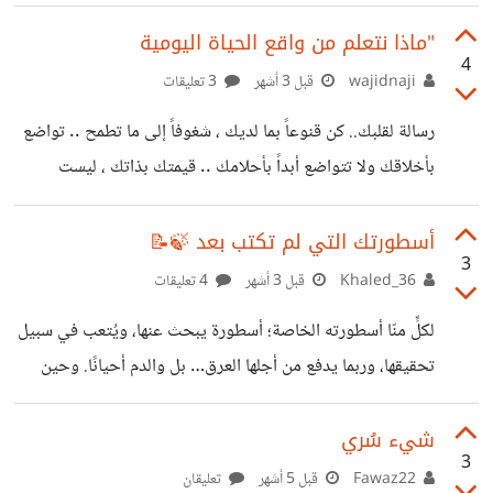
وهذا أرى أن حدوثه أوشك على الوقوع منذ أن أطلق مارك
اشتراكًا في شارة التحقق بمبلغ رمزي يُدفع شهريًّا، وأصبح الجميع
"ماذا نتعلم من واقع الحياة اليومية
4
الآن يمكنه أن يوثق حسابه مقابل مبلغ يدفعه شهريًّا، وهو إلى
wajidnaji
قبل 3 أشهر
3 تعليقات
الآن أمرٌ اختياري. لكن أود أن أُصدمكم أن التوثيق لن يكون
رسالة لقلبك.. كن قنوعاً بما لديك ، شغوفاً إلى ما تطمح .. تواضع
اختياريًّا في المستقبل القريب، وإنما سيكون إجباريًّا لبقائك على
بأخلاقك ولا تتواضع أبداً بأحلامك .. قيمتك بذاتك ، ليست
فيسبوك، وقد وقع في قلبي هذا الأمر منذ أن أطلق
بالأخرين ، قيمتك بما تعطيه لغيرك.. إبدأ في أي وقت وأي لحظة
وأي عُمر ، ليس للبدايات وقت وليس للطموحات سقف .. لاتحزن
أسطورتك التي لم تكتب بعد 🍃📝
3
اذا حرمت من شيء تمنيته ، وظننت أنك مظلوم.. فالله لايظلم ،
Khaled_36
قبل 3 أشهر
4 تعليقات
حرم على نفسه الظلم وجعله بيننا محرماً ، إنّما يوزع الأرزاق
لكلٍّ منّا أسطورته الخاصة؛ أسطورة يبحث عنها، ويُتعب في سبيل
بحكمته وعلمه سبحانه.. فبعضنا رزق المال ، وبعضنا الولد البار ،
تحقيقها، وربما يدفع من أجلها العرق… بل والدم أحيانًا. وحين
تجدها، ستضع نفسك في صفوف النخبة من البشر. وليس شرطًا
أن تكون أسطورتك شيئًا خارقًا؛ المهم أن تعبّر عنك، وعن قدراتك
شيء سُري
3
الحقيقية. أنا لست من مؤيّدي عبارة: “ما دام غيرك فعلها، فأنت
Fawaz22
قبل 5 أشهر
تعليقان