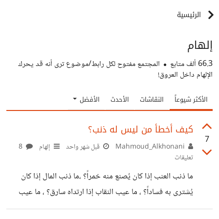
الرئيسية
إلهام
66.3 ألف
متابع
المجتمع مفتوح لكل رابط/موضوع ترى أنه قد يحرك
الإلهام داخل العروق!
الأكثر شيوعاً
النقاشات
الأحدث
الأفضل
كيف أخطأ من ليس له ذنب؟
7
Mahmoud_Alkhonani
قبل شهر واحد
إلهام
8
تعليقات
ما ذنب العنب إذا كان يُصنع منه خمراً؟ ،ما ذنب المال إذا كان
يُشترى به فساداً؟ ، ما عيب النقاب إذا ارتداه سارق؟ ، ما عيب
الليحية إذا رباها فاسق؟ وغير ذلك الكثير .. نحن نتصنع ونعيب