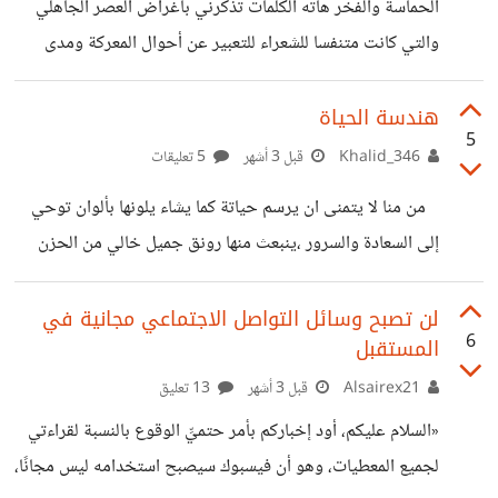
الحماسة والفخر هاته الكلمات تذكرني بأغراض العصر الجاهلي
بالأمان؟ لماذا دائمًا تُفرض عليّ صورة "الفتاة الصائبة"؟ فتاة
والتي كانت متنفسا للشعراء للتعبير عن أحوال المعركة ومدى
ترضي الجميع، إلا نفسها.
حماسهم أثناء خوضها وكذلك أنا لقد خضت معركة نفسية أنستني
وجودي في هذه الحياة ، وبرحمة الله وعونه خرجت من المعركة
هندسة الحياة
5
منتصرة والان أعلنت دخول معركة أخرى ؛ معركة مكملة لما بدأته
Khalid_346
قبل 3 أشهر
5 تعليقات
في الماضي معركة المستقبل المشرق والواعد باذن الله ... لقد
من منا لا يتمنى ان يرسم حياتة كما يشاء يلونها بألوان توحي
حملت وسام شرف الانتصار في المعركة الاولى وسأحمل وساما
إلى السعادة والسرور ،ينبعث منها رونق جميل خالي من الحزن
أكبر لمعركة أعظم وأشد وحشية ، صراحة أنا لا أحب استخدام
والكآبة ،حياة رائعة لا هم يزورها ولا كرب يطاردها ،هذه هي
هذه
العيشة التي يحلم بها أي شخص على وجه الارض ،لا هموم ولا
لن تصبح وسائل التواصل الاجتماعي مجانية في
6
المستقبل
مشاكل ولا حتى عوائق تسودها،جميعنا نعتقد أن الحياة الوردية
هي التي نتحكم في أساليب عيشها ،في حين لا ندرك أن أكثر ما
Alsairex21
قبل 3 أشهر
13 تعليق
نندم عليه في حياتنا هو إختياراتنا الخاطئة والتي غالبا ما تأخدنا
«السلام عليكم، أود إخباركم بأمر حتميِّ الوقوع بالنسبة لقراءتي
إلى الهلاك ،وإذا كان إختيار
لجميع المعطيات، وهو أن فيسبوك سيصبح استخدامه ليس مجانًا،