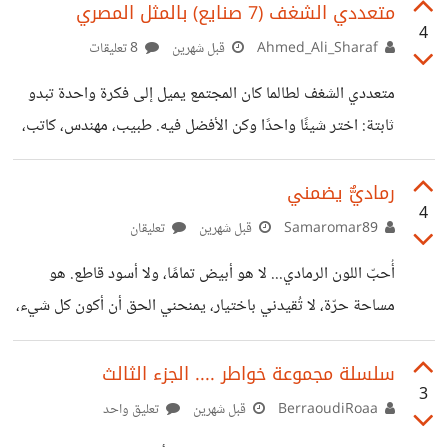
ما ليس له ذنب، افيقوا. ... .. .....
متعددي الشغف (7 صنايع) بالمثل المصري
4
Ahmed_Ali_Sharaf
قبل شهرين
8 تعليقات
متعددي الشغف لطالما كان المجتمع يميل إلى فكرة واحدة تبدو
ثابتة: اختر شيئًا واحدًا وكن الأفضل فيه. طبيب، مهندس، كاتب،
رياضي، أو أي مجال آخر؛ وكأن الإنسان خُلق ليعيش داخل قالب
واحد فقط. لكن هناك أشخاصًا لا تشبههم هذه الفكرة أبدًا،
رماديٌّ يضمني
4
أشخاص تتوزع أرواحهم بين عدة اهتمامات، ويجدون أنفسهم في
Samaromar89
قبل شهرين
تعليقان
أكثر من طريق في الوقت نفسه. هؤلاء هم متعددي الشغف.
أُحبّ اللون الرمادي... لا هو أبيض تمامًا، ولا أسود قاطع. هو
متعدد الشغف ليس شخصًا مشتتًا كما يعتقد البعض، وليس شخصًا
مساحة حرّة، لا تُقيدني باختيار، يمنحني الحق أن أكون كل شيء،
لا يعرف ما يريد. هو فقط يرى العالم أوسع من
أو لا شيء. بين القلب الذي يصرخ شوقًا، والعقل الذي يُطالب
بالحكمة والمنطق... أقف أنا، رمادية الحيرة، ممزقة بين ما يُزهر
سلسلة مجموعة خواطر .... الجزء الثالث
3
الحياة، وبين ما يُبقيها قائمة. لِمَ على قلبي أن يصمت؟ ولماذا على
BerraoudiRoaa
قبل شهرين
تعليق واحد
عقلي أن يصرخ وحده؟ لِمَ لا أضمّ إلى صدري من يجعلني أشعر