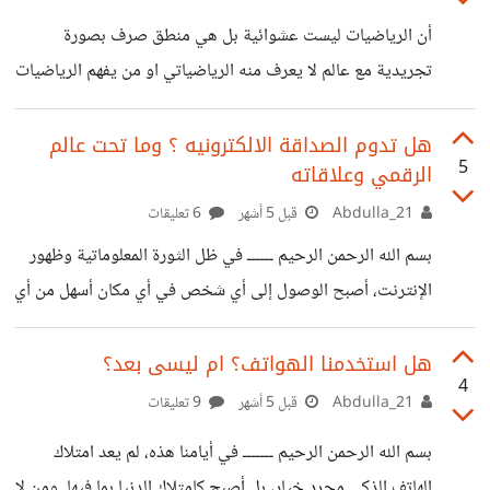
قادر على ذلك.” فكل امرئ مُيسّر لما خُلق له، وكل شخص قادر
أن الرياضيات ليست عشوائية بل هي منطق صرف بصورة
على انتزاع آهات الإعجاب بطريقته الخاصة. لماذا ترضى أن
تجريدية مع عالم لا يعرف منه الرياضياتي او من يفهم الرياضيات
تكون طائرًا كسيرًا تنتظر معونة الأصحّاء وترضى
الا الأرقام لا يعلم أنه بالارقام هذي أكتشف الثوابت ونقيضها
فعندها يظن الرياضيات هي الشيء القويم بينما الرياضيات ليست
هل تدوم الصداقة الالكترونيه ؟ وما تحت عالم
5
الرقمي وعلاقاته
إلا حركة يسبقها التهيئة الثابتة فالمثلث هو مثلث ما دامت الارض
هي الارض، لذلك حينما جربت الكثير من المحاكيات لاحظت شيئاً
Abdulla_21
قبل 5 أشهر
6 تعليقات
يصل له من فهم الرياضيات فهماً حثيثاً، أن المبرمج بشكل عام
بسم الله الرحمن الرحيم ــــــ في ظل الثورة المعلوماتية وظهور
يُحدث حركة كهربائية فقط لكن ما حدث تحت هذه
الإنترنت، أصبح الوصول إلى أي شخص في أي مكان أسهل من أي
وقت مضى. توسع مجال طرح الأفكار من الدائرة الضيقة (البيت
والبيئة المحيطة) إلى دائرة عالمية شاسعة وشاملة. ولكن، هل هذا
هل استخدمنا الهواتف؟ ام ليسى بعد؟
4
الانفتاح جعلنا أكثر تواصلًا أم أكثر عزلة؟ اكتساب العواطف من
Abdulla_21
قبل 5 أشهر
9 تعليقات
المجهول لقد أدى هذا التوسع إلى اختفاء "التحفظ" المعتاد في
بسم الله الرحمن الرحيم ـــــــ في أيامنا هذه، لم يعد امتلاك
العلاقات الاجتماعية الواقعية، ولجأ البعض إلى اكتساب العواطف
الهاتف الذكي مجرد خيار، بل أصبح كامتلاك الدنيا بما فيها. ومن لا