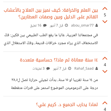
أيام تناولت الفكرة، وودت أن أكتب عنه لأنه لا يشبه التوتر
المؤقت قبيل الامتحانات أو حتى القلق الطبيعي حيال أي خطوة
بين العلم والخرافة: كيف نميز بين العلاج بالأعشاب
5
القائم على الدليل وبين وصفات العطارين؟
جديدة. الحلقة تبدأ من حياة الشخص نفسه، مواقفه السابقة،
الصدمات التي تعرّض لها، علاقته بالمحيطين به، وعليه يتشكل
abou_omar77
قبل 7 أشهر
16 تعليق
هذا النمط، وجزء منه يكون طريقة العقل لحماية صاحبه من
في مجتمعاتنا العربية، غالبا ما يقع الطب الطبيعي بين فكين: فكّ
الشعور بأي ألم أو صدمات جديدة، ولكن المشكلة هنا أن تحوّل
الاستخفاف الذي يراه مجرد خرافات قديمة، وفكّ الاستغلال الذي
تروج له دكاكين العطارة بوصفات تُعالج كل شيء من الصداع
حتى المستحيل. لكن، مع تطور بيولوجيا الخلية وتقنيات
١٤ سنة معاناة ثم ماذا؟ حساسية متعددة
4
الاستخلاص، لم يعد الطب الطبيعي مجرد اجتهادات. بصفتي
Rahaf_Saad
قبل 7 أشهر
3 تعليقات
باحثا في هذا المجال، أرى أن الفجوة الحقيقية تكمن في الدليل
من ١٤ سنة تقريبا او ١٥ سنة، بدأت تجيلي حرارة تصل ل٣٨.٥
العلمي وكيفية قراءته: 1. المادة الخام مقابل المستخلص المعياري
درجة على الثرموميتر، الموضوع استمر على فترات متقطعة
(Standardized Extract) هذا هو الفارق الجوهري بين العلم
لسنوات تقريبا ١٥ سنة! وصلت بي لدرجة أنني كنت هامدة جدا و
والعطارة. العطار يبيعك أزهارا أو أوراقا
استلقي على سريري طريحة لمدة يومين أو ٣ مع فقدان للوزن و
لماذا يحارب الجميع د. كريم علي؟
4