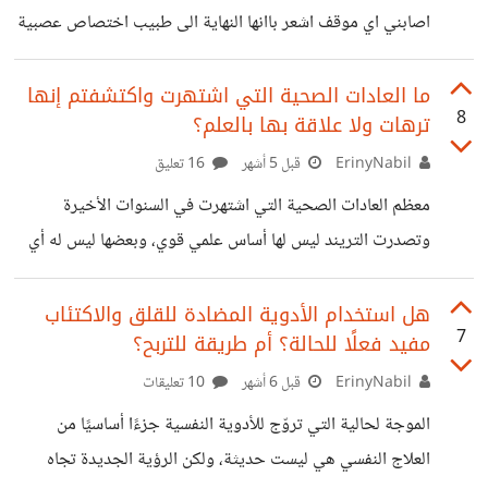
قد يفيدني اكثر إن انفقته في تعلم مهارات او في العمل، برأيكم
اصابني اي موقف اشعر باانها النهاية الى طبيب اختصاص عصبية
هل نحن نحتاج لمن
نفسية ووصل حالة باضطراب قلق معمم ووصف لي دواء وتقريبا
اصبحت مدة اخذ الدواء 3شهور ونصف شهر لكن لم يتغير شيء
ما العادات الصحية التي اشتهرت واكتشفتم إنها
8
ترهات ولا علاقة بها بالعلم؟
وهناك افكار سوداوية احيانا في رأسي
ErinyNabil
قبل 5 أشهر
16 تعليق
معظم العادات الصحية التي اشتهرت في السنوات الأخيرة
وتصدرت التريند ليس لها أساس علمي قوي، وبعضها ليس له أي
أساس أصلًا، بل تعتمد على بعض النتائج الجانبية دليلًا قويًا،
ومنها مثلًا مشروبات الديتوكس "Detox juices" ومن
هل استخدام الأدوية المضادة للقلق والاكتئاب
7
مفيد فعلًا للحالة؟ أم طريقة للتربح؟
المفترض إنها تساعد الجسم على التخلص من السموم، والسموم
هي المعادن الثقيلة أو المواد الكيميائية المصنعة أو الملوثات
ErinyNabil
قبل 6 أشهر
10 تعليقات
وهكذا، في حين إنها لا تستطيع إزالة اي من هذه الملوثات،
الموجة لحالية التي تروّج للأدوية النفسية جزءًا أساسيًا من
والجسم بطبيعته قادر على ذلك من خلال الكبد والكُلى ونظام
العلاج النفسي هي ليست حديثة، ولكن الرؤية الجديدة تجاه
الهضم لو في حالة صحية