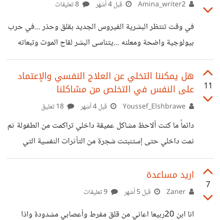
أفراد الأسرة الواحدة) نشأت طوال حياتنا منذ مرحلة الطفولة مع
Amina_writer2
قبل 4 أشهر
8 تعليقات
مختلف المواقف التي تعرضنا لها، وأنه لا توجد أجزاء سيئة أو
في وقت تنتظر البشرية الفيروس الجديد بقلق وحذر ...في حرب
شريرة أو مظلمة فعليًا كما وصفتها بعض الفلسفات، لكن هي
بيولوجية واضحة ومعلنه ...يتناسى البشر لقاح الموت وتبعاته
الأصوات الداخلية التي نتعامل بها يوميًا، وقسمها إلى أربعة
...هل هو فعلا مشروع المليار الذهبي ام ان الخطايا اكبر مم نعتقد
أصوات رئيسية،
...
هل يمكننا التخلي عن العلاج النفسي والإعتماد
11
على النفس في التخلص من مشاكلنا
Youssef_Elshbrawe
قبل 4 أشهر
18 تعليق
دائماً ما كنت ألاحظ مشاكل عميقة داخلي تراكمت من الطفولة ثم
نمت داخلي حتى إستنبتت شجرة من التأثرات النفسية التي
احتاج حلا لها للتخلص منها، لكن دائماً ما كنت اقنع نفسي انني
يمكنني تقويم نفسي وإستكشاف مشاكلها والتخلص منها، وكنت
اريد مساعدة
7
أتعلل بأن مشاكلي ربما ليست بهذا السوء بدليل ما وصلت له من
Zaner
قبل 5 أشهر
9 تعليقات
نضج أتلمسه دائماً، وايضا اعتقد ان ما قد انفقه عند طبيب نفسي
انا ابن 20ربيعا اعاني من قلق مفرط وأعصابي مشدودة واذا