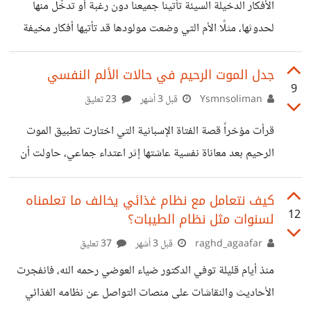
والذي يتسم بعدة خصائص : 1- النشوة euphoria أو الشعور
الأفكار الدخيلة السيئة تأتينا جميعنا دون رغبة أو تدخّل منها
بالسعادة أو المزاج العالي كما
لحدوثها، مثلًا الأم التي وضعت مولودها قد تأتيها أفكار مخيفة
عن احتمالية أذيته وتكون أفكار مؤرقة جدًا، كذلك أفكار مثل
القفز من رصيف القطار أو من المرتفعات، هي أيضًا أفكار تأتي
جدل الموت الرحيم في حالات الألم النفسي
9
للجميع، وحتى في لحظات الغضب الشديدة قد يخشى الشخص
Ysmnsoliman
قبل 3 أشهر
23 تعليق
جدًا أن يؤذي الآخر بسبب أفكار سابقة دخيلة عن القتل وغير
قرأت مؤخراً قصة الفتاة الإسبانية التي اختارت تطبيق الموت
ذلك، والأفكار قد تكون أسوأ أو أخف، عادة تكون عابرة ويتعامل
الرحيم بعد معاناة نفسية عاشتها إثر اعتداء جماعي، حاولت أن
معها البعض إنها ثواني وتنتهي ويكملون حياتهم الطبيعية،
تتكفل الدولة في علاجها لسنوات وباءت بالفشل، ففى كل مرة
كانت تحاول الفتاة الانتحار ولكنها كانت تخاف وتفشل محاولتها
كيف نتعامل مع نظام غذائي يخالف ما تعلمناه
12
لسنوات مثل نظام الطيبات؟
إلى أن لجأت للمحكمة وتم قبول تنفيذ قرار الموت الرحيم عليها.
رأيت عدد من الناس تؤيد تلك الفكرة لأنهم يرون أن استمرار
raghd_agaafar
قبل 3 أشهر
37 تعليق
الحياة مع صراع نفسي حاد هو أشبه بحالة شخص مريض جسدياً
منذ أيام قليلة توفي الدكتور ضياء العوضي رحمه الله، فانفجرت
لا أمل في شفائه، فهذا القرار قمة في الحرية
الأحاديث والنقاشات على منصات التواصل عن نظامه الغذائي