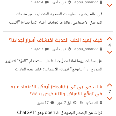
مستقلة، لما للموضوع من خطورة وأهمية، ولأنه يمسّ تجربة
abou_omar77
قبل 7 أشهر
4 تعليقات
إنسانية عميقة عايشت بعض جوانبها عن قرب. أعلم مسبقًا أن
في عالم يضج بالمعلومات الصحية المتضاربة عبر منصات
شريحة واسعة من الأعضاء ترفض مفاهيم مثل الطاقة، اليوغا،
التواصل الاجتماعي، غالبا ما نصادف أخبارا تبدأ بعبارة "أثبتت
الشاكرات، أو أي طرح ذي طابع روحي غير تقليدي، وربما أتعرض
الدراسات" لتسويق نبتة معينة كعلاج سحري، ولكن كباحث في
– كالعادة
هذا المجال أؤكد لك أن قراءة الخبر تختلف تماما عن قراءة الورقة
كيف يُعيد الطب الحديث اكتشاف أسرار أجدادنا؟
4
البحثية نفسها. لكي لا تقع في فخ التضليل العلمي عليك أولا أن
abou_omar77
قبل 7 أشهر
3 تعليقات
تنظر إلى ما نسميه "هرم الأدلة"، فإذا وجدت أن الدراسة أجريت
هل تساءلت يوما لماذا تصرُّ جداتنا على استخدام "المرّة" لتطهير
على خلايا في أطباق مخبرية أو حتى على الفئران، فعليك أن
الجروح أو "البابونج" لتهدئة الأعصاب؟ خلف هذه العادات
تدرك أن هذه النتائج أولية جدا ولا تعني
البسيطة تكمن كنوز معرفية تراكمت عبر آلاف السنين، واليوم، لم
يعد العلم ينظر إلى هذه الوصفات بوصفها فلكلورا شعبيا، بل
شات جي بي تي (Health) أيمكن الاعتماد عليه
7
في توقّع الأمراض والتشخيص بدقة؟
يعاملها كخريطة طريق لاختصار عقود من البحث عن أدوية
للأمراض المستعصية. تبدأ هذه الرحلة من رفوف المكتبات
ErinyNabil
قبل 7 أشهر
17 تعليق
القديمة، حيث تبرز جهود مؤسسات عربية رائدة مثل "مركز
قرأت عن الإصدار الجديد ل open ai وهو "ChatGPT