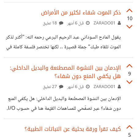
العلاج النفسي أخذت منحنى مختلف، وبرغم أن زيادة الوعي
بالعلاج النفسي كان ضرورة لفهم الاضطرابات النفسية ومنشأها
ذكر الموت شفاء لكثير من الأمراض
10
وكيفية التعامل معها بأسلوب سليم، فما زلنا في احتياج لفهم دور
ZARADO01
قبل 6 أشهر
18 تعليق
الأدوية النفسية وضرورتها. اضطرابات القلق والاكتئاب وحتى
يقول المادح السوداني عبد الرحيم البرعي رحمه الله: "أكثر لذكر
الاضطرابات التنموية، العامل الكيميائي فيها هو جزء من
الموت تلقاه طبك" جملة قصيرة .. لكنها تختصر فلسفة كاملة في
البيولوجيا، إنما لا يفسّر الاضطراب، والدواء الموصوف غرضه هو
تربية النفس وعلاج أمراضها الخفية. ذكر الموت لا يُقصد به نشر
تغليف الأعراض أو إخفائها لوقت محدد، إنما لا يعالج الاضطراب
الكآبة أو الهروب من الحياة .. بل العكس تمامًا .. هو إعادة ترتيب
الإدمان بين النشوة المصطنعة والبديل الداخلي:
9
هل يكفي المنع دون شفاء؟
علاقتنا بها. حين يستقر في الوعي أن كل ما نملكه مؤقت .. وأننا
عابرون مهما طال المقام .. تخف حدّة التعلّق .. ويهدأ صراع
ZARADO01
قبل 6 أشهر
27 تعليق
السيطرة .. ويتراجع وهم التملك المطلق. الإنسان حين ينسى
الإدمان بين النشوة المصطنعة والبديل الداخلي: هل يكفي المنع
الموت يتضخم
دون شفاء؟ عبر تصفّحي للمساهمات القيّمة هنا في حسوب I/O،
مررت ذات مرة بنقاش عن الإدمان والانتكاسة، لكنني لم أستطع
العثور عليه مجددًا. لذلك أحببت أن أطرح الفكرة في مساهمة
كيف تقرأ ورقة بحثية عن النباتات الطبية؟
5