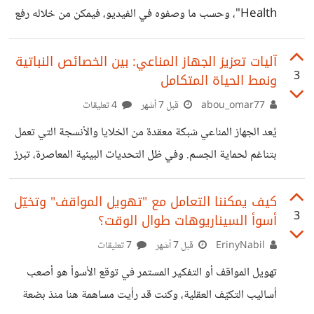
الإمام الحسين لترميم وصيانة المخطوطات"، إذ لا تقتصر المهمة
Health"، وحسب ما وصفوه في الفيديو، فيمكن من خلاله رفع
هناك على الحفظ الفيزيائي للأوراق بل تمتد لتكون
كل الملفات الطبية الكاملة للمريض وربط أي تطبيقات يستخدمها
لمتابعة حالته الصحية، ويمكن متابعة الأعراض اليومية لأي
آليات تعزيز الجهاز المناعي: بين الخصائص النباتية
3
ونمط الحياة المتكامل
مرض مزمن، أو سؤاله عن الطعام المناسب في حالات الأمراض
المناعية وحالات السرطان وغيرها، أي باعتباره مساعد شخصي
abou_omar77
قبل 7 أشهر
4 تعليقات
يوّفر إجابات لمعظم التساؤلات التي قد يضطر المريض لانتظار
يُعد الجهاز المناعي شبكة معقدة من الخلايا والأنسجة التي تعمل
جلسات الطبيب، ولا يعرف كيف يتصرف في مع كل سؤال يخص
بتناغم لحماية الجسم. وفي ظل التحديات البيئية المعاصرة، تبرز
عَرض جديد، أو حالة طارئة. هذا
أهمية دعم هذه المنظومة ليس فقط من خلال المكملات، بل عبر
فهم العوامل المؤثرة في كفاءتها ودمج العناصر الطبيعية ضمن
كيف يمكننا التعامل مع "تهويل المواقف" وتخيّل
3
أسوأ السيناريوهات طوال الوقت؟
نظام حياتي شامل. أولا: مسببات ضعف الاستجابة المناعية قبل
البحث عن طرق التقوية، من الضروري تحديد العوامل التي تؤدي
ErinyNabil
قبل 7 أشهر
7 تعليقات
إلى تراجع كفاءة الجهاز المناعي، ومن أبرزها: 1.الإجهاد المزمن:
تهويل المواقف أو التفكير المستمر في توقع الأسوأ هو أصعب
يؤدي الارتفاع المستمر في مستويات هرمون الكورتيزول إلى
أساليب التكيّف العقلية، وكنت قد رأيت مساهمة هنا منذ بضعة
تثبيط استجابة الخلايا اللمفاوية، مما