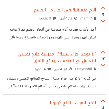
الذي يُسمى بالطيبات، وهو نظام مختلف كليًا عن الأنظمة التي
اعتدنا عليها مثل الكيتو وغيرها. المثير في هذا الجدل أنّ طبيعة
‏آلام متعاقبة في أنحاء من الجسم
3
النظام نفسه تهدم قناعات طبية وغذائية راسخة عشنا عليها لعقود
mam_7
قبل 4 أشهر
3 تعليقات
طويلة؛ فهو على سبيل المثال يهدم فكرة المنع التام للسكر والقمح
‏أحد الأقارب تعتريه آلام متعاقبة في أنحاء الجسم فمرة يؤلمه
التي تحاربها أغلب الأنظمة الحديثة وتعتبرها سببًا رئيسيًا
اسفل ظهره ومرة أعلى ظهره ومرة يصاب بالصداع ومرة تأتي
للالتهابات والأمراض، ليعيد تقديمها كطاقة أساسية للجسم. كما
آلام في المعدة ومرة آلام في اليد أو الرجل ومرة كتمة في الصدر
أنه ينسف القاعدة التي
.. الخ ‏هل من سبب معين لهذه الآلام؟ ‏هل هي آلام بسبب القولون
"لا توجد أجزاء سيئة".. مدرسة علاج نفسي
10
للتعامل مع الصدمات وعلاج القلق
مثلا أو الحالة النفسية أو نقص في أحد العناصر أم ماذا؟
ErinyNabil
قبل 4 أشهر
14 تعليق
في كتابه "لا توجد أجزاء سيئة" يشرح المعالج النفسي ريتشارد
شوارتز رؤيته لنظام علاجي يُدْعَى "نظام الأسرة الداخلية" في
كيفية التعامل مع الصدمات التي تؤدي للقلق والاكتئاب (مراحله
الأولى)، والفكرة الأساسية هي أننا نتكوّن من أجزاء داخلية (مثل
لقاح الموت...لقاح كورونا
3