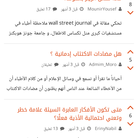
8
في بعض المواقف لأنها تجعلنا في موقف ضعيف جدًا لو حدثت
MounirYousef
قبل 3 أشهر
17 تعليق
المساوئ التي نخشاها. أدركت ذلك عندما وجدت أنني أخشى
تحكي مقالة في wall street journal ملاحظة أطباء في
التوقعات الجيدة ولا أحب أن أفكر في حدوثها حماية لنفسي من
مستشفيات كبرى مثل تكساس للاطفال، و جامعة جونز هوبكنز
الضيق إذا ما حدث العكس، وهذا كان نتاجًا
زيادة مفاجئة في عدد المراهقين الذين يعانون من تشنجات لا
إرادية ، و بعد الفحص تبين أن هولاء المراهقين كانوا يقضون
هل مضادات الاكتئاب إدمانية ؟
5
ساعات طويلة في مشاهدة مقاطع الفيديو القصيرة (الريلز) ،
Admim_Moro
قبل 3 أشهر
تعليقان
وشخص الأطباء الحالة أنها اضطراب حركي وظيفي ناتج عن
أحياناً ما نقرأ أو نسمع في وسائل الإعلام أو من كلام الأطباء أن
محاكاة لا إرادية من المخ بسبب التعرض المكثف و المستمر لنفس
من الأخطاء الشائعة عند الناس أنهم يظنون أن مضادات الاكتئاب
النوع من المقاطع. تؤثر الهواتف الذكية و مقاطع الريلز بشكل
إدمانية ، وهي ليست كذلك وإنما هي أدوية آمنة يمكن استخدامها
كبير على
لفترات مطولة ثم تركها تدريجياً بدون مشاكل ، فأي الفريقين
متى تكون الأفكار العابرة السيئة علامة خطر
6
وتعني احتمالية الأذية فعلًا؟
كلامه أصح ؟ لتحرير محل النزاع علينا أن نعرف ماذا يقصد كلاً
من الفريقين بالضبط ، فالأطباء يقصدون الإدمان بمعناه الحرفي
ErinyNabil
قبل 3 أشهر
13 تعليق