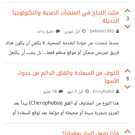
التعليمات بدقة، سواء في المستشفى أو عند متابعة الحالات.
لكنني لاحظت أن كثيراً من الأمراض — ومنها ارتفاع ضغط الدم
مثلث النجاح في المنشآت الصحية والتكنولوجيا
3
الحديثة
— لا تستجيب للعلاج بالشكل المطلوب رغم التزام المريض بكل
ما يُطلب منه. ذات مرة تعاملت مع مريض يعاني من ضغط دم
SAMAH1993
قبل شهرين
تعليق واحد
متذبذب، ولم تتحسن حالته رغم اتباعه للدواء والأنظمة الغذائية.
عندما نتحدث عن جودة الخدمة الصحية، لا يكفي أن يكون هناك
عندما جلست معه واستمعت إليه باهتمام، اكتشفت أن ضغوط
فريق تمريض متمكن أو موقع منظم فقط… بل يجب أن يكتمل
المثلث بـ خدمة عملاء ممتازة. من خلال عملي الذي يجمع بين: ✅
التمريض: فهم طبيعة الحالات والمتطلبات الصحية ✅ إدارة
الخوف من السعادة والقلق الدائم من حدوث
8
الأسوأ
الموقع: توفير بيئة آمنة ومنظمة ومجهزة بالكامل ✅ خدمة
العملاء: الاستماع الجيد، التوجيه الواضح، والتعامل بلطف
ErinyNabil
قبل 3 أشهر
16 تعليق
واحترام أدركت أن: • الترتيب الجيد للموقع يسهل التنقل ويخفف
هذا النوع من المخاوف أو القلق (Cherophobia) يبدأ بعد
من توتر المرضى والزوار • الخلفية التمريضية تمنحني فهماً عميقاً
المرور بتجربة سيئة أو محبطة أو مؤلمة بعد توقع للسعادة أو
لاحتياجات المرضى،
على الأقل استمرار الراحة، فينشأ بعدها ربط بين الخوف الشديد
من ترك المخ يفكر في السعادة أو حتى الشعور بالسعادة التامة
ماذا تفعل الريلز بعقولنا؟