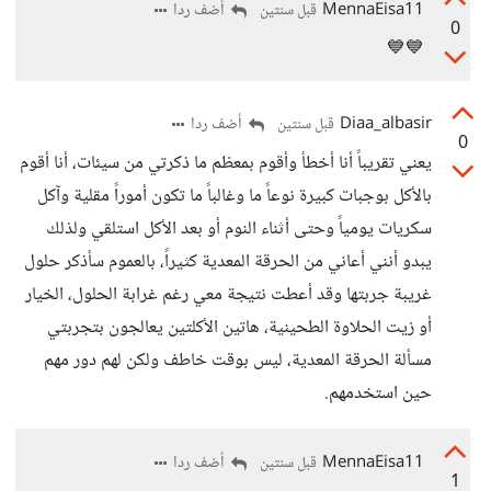
MennaEisa11
أضف ردا
قبل سنتين
0
💙💙
Diaa_albasir
أضف ردا
قبل سنتين
0
يعني تقريباً أنا أخطأ وأقوم بمعظم ما ذكرتي من سيئات، أنا أقوم
بالأكل بوجبات كبيرة نوعاً ما وغالباً ما تكون أموراً مقلية وآكل
سكريات يومياً وحتى أثناء النوم أو بعد الأكل استلقي ولذلك
يبدو أنني أعاني من الحرقة المعدية كثيراً، بالعموم سأذكر حلول
غريبة جربتها وقد أعطت نتيجة معي رغم غرابة الحلول، الخيار
أو زيت الحلاوة الطحينية، هاتين الأكلتين يعالجون بتجربتي
مسألة الحرقة المعدية، ليس بوقت خاطف ولكن لهم دور مهم
حين استخدمهم.
MennaEisa11
أضف ردا
قبل سنتين
1