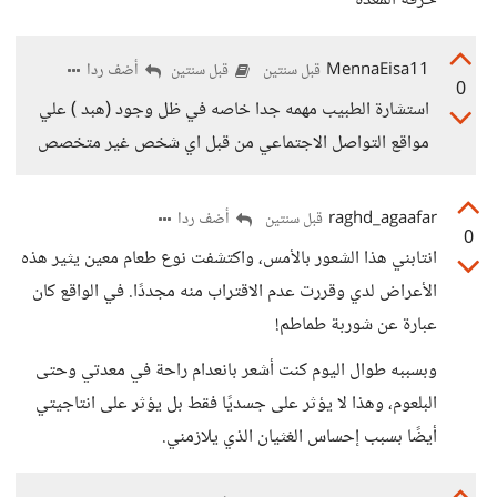
حرقة المعدة
MennaEisa11
أضف ردا
قبل سنتين
قبل سنتين
0
استشارة الطبيب مهمه جدا خاصه في ظل وجود (هبد ) علي
مواقع التواصل الاجتماعي من قبل اي شخص غير متخصص
raghd_agaafar
أضف ردا
قبل سنتين
0
انتابني هذا الشعور بالأمس، واكتشفت نوع طعام معين يثير هذه
الأعراض لدي وقررت عدم الاقتراب منه مجددًا. في الواقع كان
عبارة عن شوربة طماطم!
وبسببه طوال اليوم كنت أشعر بانعدام راحة في معدتي وحتى
البلعوم، وهذا لا يؤثر على جسديًا فقط بل يؤثر على انتاجيتي
أيضًا بسبب إحساس الغثيان الذي يلازمني.