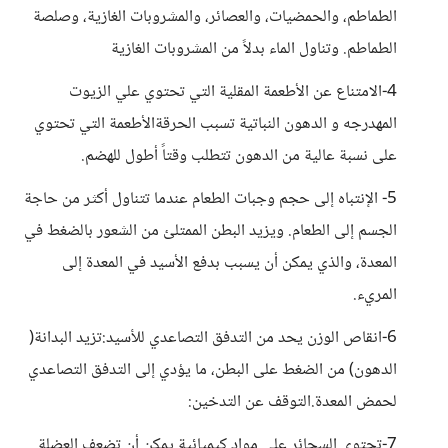
الطماطم، والحمضيات، والعصائر، والمشروبات الغازية، وصلصة
الطماطم. وتناول الماء بدلاً من المشروبات الغازية
4-الامتناع عن الأطعمة المقلية التي تحتوي علي الزيوت
المهدرجه و الدهون النباتية تسبب الحرقةالأطعمة التي تحتوي
على نسبة عالية من الدهون تتطلب وقتاً أطول للهضم.
5- الإنتباه إلى حجم وجبات الطعام عندما تتناول أكثر من حاجة
الجسم إلى الطعام. ويزيد البطن الممتلئ من الشعور بالضغط في
المعدة، والذي يمكن أن يسبب بدفع الأسيد في المعدة إلى
المريء.
6-انقاص الوزن يحد من التدفق التصاعدي للأسيد:تزيد البدانة(
الدهون) من الضغط على البطن، ما يؤدي إلى التدفق التصاعدي
لحمض المعدة.التوقف عن التدخين:
7-تحتوي السجائر على مواد كيميائية يمكن أن تضعف العضلة