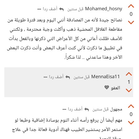
Mohamed_hosny
أضف ردا
قبل سنتين
0
نصائح جيدة لأنه من المصادفة أنني اليوم وبعد فترة طويلة من
مقاطعة الفلافل المحشية ذهب وأكلت وجبة محترمة ، ولكنني
للأسف ظللت أعاني من كل الأعراض التي ذكرنها وبالفعل بدأت
في تطبيق ما ذكرت لأني كنت أعرف البعض وأنت ذكرت البعض
الآخر وهذا ساعدني .. لذا شكراً.
MennaEisa11
أضف ردا
قبل سنتين
1
العفو 💙
مجهول
أضف ردا
قبل سنتين
0
مهم أيضا أن يرفع رأسه أثناء النوم بوسادة إضافية وطبعا لو
استمر الأمر يستشير الطبيب فهناك أدوية فعالة جدا في علاج