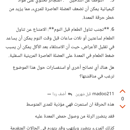
5. **التوقف عن التدخين**: السجائر تحتوي على مواد
كيميائية يمكن أن تضعف العضلة العاصرة للمريء، مما يزيد من
خطر حرقة المعدة.
6. **تجنب تناول الطعام قبل النوم**: الامتناع عن تناول
الطعام لساعتين أو ثلاث ساعات قبل وقت النوم يمكن أن يساعد
في تقليل الأعراض، حيث أن الاستلقاء بعد الأكل يمكن أن يسبب
ضغط الطعام في المعدة على العضلة العاصرة المريئية السفلية.
هل هناك أي نصائح أخرى أو استفسارات حول هذا الموضوع
ترغب في مناقشتها؟
madoo211
أضف ردا
قبل شهرين
0
هذه الحرقة ان استمرت فهي مؤذية للمدى المتوسط
فقد يتضرر الرئة من وصول حمض المعدة عليه
كذلك المريء يتضرر ويلتهب وقد يتورم في الحالات المتقدمة