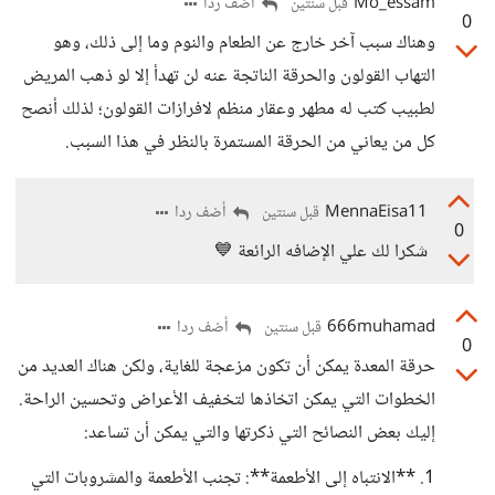
Mo_essam
أضف ردا
قبل سنتين
0
وهناك سبب آخر خارج عن الطعام والنوم وما إلى ذلك، وهو
التهاب القولون والحرقة الناتجة عنه لن تهدأ إلا لو ذهب المريض
لطبيب كتب له مطهر وعقار منظم لافرازات القولون؛ لذلك أنصح
كل من يعاني من الحرقة المستمرة بالنظر في هذا السبب.
MennaEisa11
أضف ردا
قبل سنتين
0
شكرا لك علي الإضافه الرائعة 💙
666muhamad
أضف ردا
قبل سنتين
0
حرقة المعدة يمكن أن تكون مزعجة للغاية، ولكن هناك العديد من
الخطوات التي يمكن اتخاذها لتخفيف الأعراض وتحسين الراحة.
إليك بعض النصائح التي ذكرتها والتي يمكن أن تساعد:
1. **الانتباه إلى الأطعمة**: تجنب الأطعمة والمشروبات التي