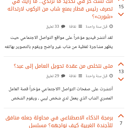
بجانب الباب مع زجاجة مياه مثلجة وقطعة حلوى للراحة من
أنت لست حر في تحديد ما ترتدي.. ما رأيك في
15
تصرف رئيس قطار بمنع شاب من الركوب لارتدائه
مشقة الطريق في هذا القيظ، وتستعرض في الفيديو وهي
«شورت»؟
سعيدة ما تقول وهي تشجع الناس لفعل المثل، لتأتي بعض
قبل سنة واحدة
ثقافة
33 تعليق
التعليقات تهاجمها ، وأنه عليها أن لا تنشر فعل الخير لأن هذا يعد
رياء ، وهنا يبرز السؤال هل التحدث عن
لقد أنتشر فيديو مؤخراً على مواقع التواصل الاجتماعي حيث
يظهر مشاجرة لفظية من شاب غير واضح ويقوم بالتصوير بهاتفه
رئيس القطار ، وهو رجل عجوز عصبي ولكن يبدو عليه نوعاً من
الهيبة ، ومن الشجار ندرك أن العجوز رئيس القطار يرفض ركوب
متى نتخلص من عقدة تحويل العامل إلى عبد؟
13
الشاب الغير ظاهر بالكادر نظراً لكونه يرتدي شورت ، وقد يبدو
قبل سنة واحدة
ثقافة
29 تعليق
الشجار للحظة ساذج وسط عشرات الأحداث المرعبة التي نمر بها
أنتشرت على صفحات التواصل االاجتماعي مؤخراً قصة العامل
في تلك المرحلة، ولكنه بحقيقة الأمر يعكس صراع ثقافي معقد لا
المصري الشاب الذي يعمل لدي شخص ليبي ، ويقوم الشخص
يمكن الفصل فيه، فمن وجهة نظر
الليبي بتسليط أسد ضخم لمهاجمته بدافع الدعابة بشكل يشكل
تهديد صريح على حياة العامل الذي يبدو خائف دون أن يظهر
برمجة الذكاء الاصطناعي في محاولة جعله منافق
7
للأجندة الغربية كيف نواجهه؟ مسلسل
ذلك مضطر للحفاظ على عمله وسط ضحكات الرجل الليبي الذي