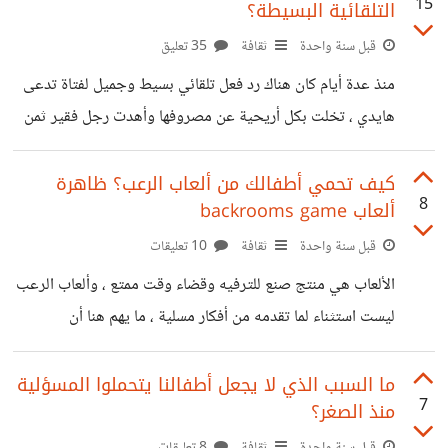
15
التلقائية البسيطة؟
والربوتات والذعر من خروجها عن السيطرة ، وهو أمر شائع
تعكسه الغالبية العظمى من الأفلام والمسلسلات الحديثة والتي
قبل سنة واحدة
ثقافة
35 تعليق
تتشارك جميعاً فيما يبدو بالقول بطريقة أو بأخرى : أحذروا الذكاء
منذ عدة أيام كان هناك رد فعل تلقائي بسيط وجميل لفتاة تدعى
الاصطناعي فهو قادر على تدمير البشر بهذه الطريقة الاولى ، أو
هايدي ، تخلت بكل أريحية عن مصروفها وأهدت رجل فقير ثمن
(الشيء) الذي قامت بشراءه ، لتنفجر منصات التواصل وحتى
الصحف وبعض البرامج والمشاهير تعبيراً لرد فعل إيجابي نحو
كيف تحمي أطفالك من ألعاب الرعب؟ ظاهرة
8
ألعاب backrooms game
هذا الحدث ، ولكن المبالغة على رد فعل بسيط هو أمر يستدعى
التأمل والسؤال، لماذا هذا الزخم على حدث قد يفعله الكثير من
قبل سنة واحدة
ثقافة
10 تعليقات
الأطفال بشكل يومي؟ وهل ما حدث وقامت به هايدي يستحق
الألعاب هي منتج صنع للترفيه وقضاء وقت ممتع ، وألعاب الرعب
تكريم وممرات شرف لها وعمل لقاءات
ليست استثناء لما تقدمه من أفكار مسلية ، ما يهم هنا أن
تصنيفات الألعاب المتعلقة بالرعب كثيرة ، وبعضها خطير بالفعل
ويعتمد على تجارب مثل الهندسة البشرية مثل الحوت الأزرق
ما السبب الذي لا يجعل أطفالنا يتحملوا المسؤلية
7
منذ الصغر؟
قديماً وبسهولة يمكن رصد تأثيرها السلبي، ولكن هناك نوعية
ألعاب غير شائعة وهي ألعاب backrooms game هي ألعاب
قبل سنة واحدة
ثقافة
8 تعليقات