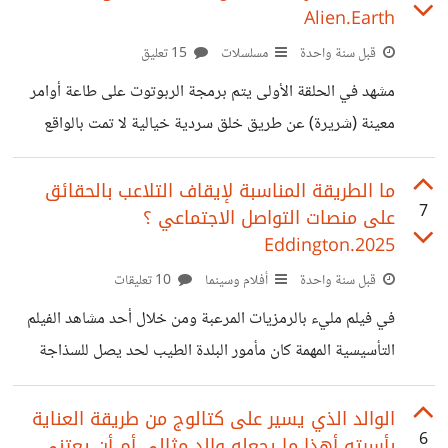
Alien.Earth
يبدو مستمتع بهذا الهذار السمج الذي يعتمد على الترويع، وهو ما
قبل سنة واحدة
مسلسلات
15 تعليق
دفع الكثير من الأشخاص للإعتراض على الفيديو، مما دفع العامل
ليظهر مع الشخص الليبي والأسد في فيديو لاحق بعد موجة
مشهد في الحلقة الأولى يتم برمجة الربوتوت على طاعة أوامر
هجوم
معينة (شريرة) عن طريق خلق سردية خيالية لا تمت بالواقع
بصلة فقط لجعل الربوت ينفذ أجندة ليست بالضرورة سليمة
النية، و بالواقع الفعلي الأمر لا يختلف عن هذا المشعد ، بل
ما الطريقة المناسبة لإيقاف التلاعب بالحقائق
7
على منصات التواصل الاجتماعي ؟
بحقيقة الأمر يتوافق معه بدقة وتطابق مستفز حيث يتم برمجة
Eddington.2025
نماذج الذكاء الاصطناعي على الاستخدام في القتل واستهداف
قبل سنة واحدة
أفلام وسينما
10 تعليقات
الأبرياء في الحروب او في أبسط الأحوال تجاوز بعض الأسئلة
المنطقية عندما تبدأ بالحديث معها فيما يحدث في بعض الدول
في فيلم مليء بالرمزيات المرعبة ومن خلال أحد مشاهد الفيلم
العربية
التأسيسية المهمة كان مأمور البلدة الطيب لحد يصل للسذاجة
(كما يبدو ببداية الأحداث) يحاول إيقاف متشرد مجنون أقتحم
مطعم وقد ترك الكثير من الشباب يقومون بتصويره ورفع هذا
الوالد الذي يسير على كتالوج من طريقة العناية
6
بأسرته أهذا ما يجعله والد مثالي أم أن يعتني
على الأنترنت، وهو ما يتم استغلاله لاحقاً من قبل مجموعة من