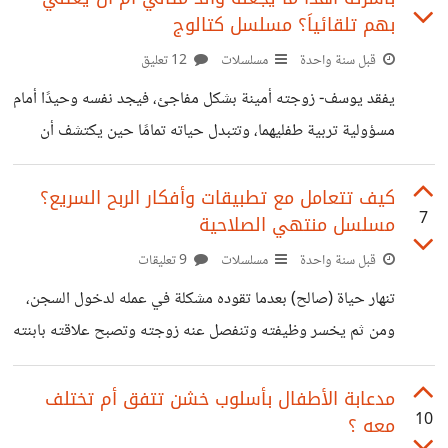
بهم تلقائياَ؟ مسلسل كتالوج
الشباب المتظاهرين ضد العنصرية ليحاولوا تصوير مأمور البلدة
قبل سنة واحدة
مسلسلات
12 تعليق
على أنه شخص عنصري للوي الحقائق وإظهار الشرطة بمظهر
عنصري وأن مأمور البلدة يتعمد استغلال منصبه لممارسة
يفقد يوسف- زوجته أمينة بشكل مفاجئ، فيجد نفسه وحيدًا أمام
العنصرية، وبالواقع الفعلي دوماً تمرر الكثير
مسؤولية تربية طفليهما، وتتبدل حياته تمامًا حين يكتشف أن
زوجته الراحلة تركت له عددًا من الفيديوهات التربوية، وكأنها
كانت تضع بين يديه كتالوجًا لحياته من بعدها وهو شيء الذي
كيف تتعامل مع تطبيقات وأفكار الربح السريع؟
7
مسلسل منتهي الصلاحية
يجعلك تستنتج أنه والد مقصر في وجبات رعاية الأطفال ، وإلا ما
كان حصل على كتالوج وفي المسلسل قام هو بمحاولة تنفيذ
قبل سنة واحدة
مسلسلات
9 تعليقات
تعليمات زوجته ونجح في ذلك العناية بأطفاله، لكن هل العناية
تنهار حياة (صالح) بعدما تقوده مشكلة في عمله لدخول السجن،
بالأطفال عن طريق كتالوج في الحقيقة هو ما يجعل
ومن ثم يخسر وظيفته وتنفصل عنه زوجته وتصبح علاقته بابنته
الوحيدة غير مستقرة، ويحاول بعد خروجه من السجن إصلاح
وبناء حياته من جديد عن طريق المراهنات، لكنه يقوده إلى عالم
مدعابة الأطفال بأسلوب خشن تتفق أم تختلف
10
معه ؟
مظلم ومليء بالمخاطر والسبب هي الرغبة في تحقيق ربح سريع