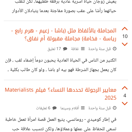
يعيش زوجان حياة أسرية عادية برفقة طفليهما، لكن تنقلب
الاصطناعي قد لا يحتاج لسيناريوهات معقدة للقضاء على البشر
حياتهما رأسًا على عقب بصورة مفاجئة بعدما يتبادلان الأدوار
هو فقط لا يحتاج أكثر
الجسدية، حيث تتحول الزوجة إلى رجل ويتحول الزوج إلى
امرأة، ويقعان بسبب ذلك في العديد من المواقف الطريفة
المجاملة بالألفاظ مثل (باشا - زعيم - هرم رابع -
10
رياسة - فخامة) مجاملة مقبولة أم نفاق؟
والمفارقات الكوميدية، ويكتشفان جوانب مختلفة حول علاقتهما
الزوجية ودور كل منهما فيها، بينما يحاولان إيجاد طريقة لإعادة
قبل سنة واحدة
ثقافة
17 تعليق
الأمور إلى طبيعتها وكثيراً ما تتمنى أن يفهم شريكك ما تقوم به
الكثير من الناس في الحياة العادية يحبون دوماً إضفاء لقب ، فإن
من أجله أو على الأقل تتمنى أن تعيش لحظات معينة كما لو كنت
كان يعمل بجهاز الشرطة فهو بيه او باشا ، ولو كان طالب بكلية ،
بالفعل في
فهو دكتور أو مهندس ، ولو كان يقوم بدور رئاسي فهو (فخامة
الرئيس) أو لو كان بمنصب وزير فهو (سيادة الوزير) ، والحديث
معايير الرجولة تحددها النساء؟ فيلم Materialists
4
2025
عن أي شخص يقترب من منصب مهم يجب أن يكون بإجلال
وربما ينظر للأرض أثناء الحديث ، أو تبدي سعادة مبالغ فيها وأنت
قبل سنة واحدة
أفلام وسينما
6 تعليقات
تصافح أو تتحدث عنه (حتى وإن كان سيء
في إطار كوميدي - رومانسي، يتبع العمل قصة امرأة تعمل خاطبة
تسعى للحفاظ على عملها وعملاؤها، ولكن تتسبب علاقة حب