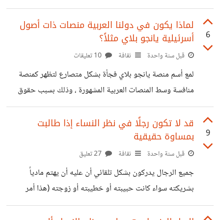
حملة إعلانية مدفوعة للرواية على مواقع التواصل ، فبعد أذنكم
محتاج أعرف رأيكم سواء في صفحة البيع أو شكل الدعاية أو
لماذا يكون في دولنا العربية منصات ذات أصول
6
أسرئيلية يانجو بلاي مثلاً؟
إعلان الرواية.. https://localduck-landing-
ar.lovable.app/?
قبل سنة واحدة
ثقافة
10 تعليقات
fbclid=IwY2xjawM9Cm9leHRuA2FlbQIxMABicml
لمع أسم منصة يانجو بلاي فجأة بشكل متصارع لتظهر كمنصة
kETFvbU1NQUlBd2xjdERWT29SAR7NO2bWc28X
منافسة وسط المنصات العربية المشهورة ، وذلك بسبب حقوق
8uzinnoCNPmhcNsCE5mB7wDqvz2DxvE-
عرض الكثير من الأعمال الفنية ومن أشهرهم سيكوسيكو و
-6LOscWOnGS0sT-lNg_aem_iII-
المشروع أكس التي أشيع أنها ليست منصة إمارتية بل أن مالكيها
قد لا تكون رجلًا في نظر النساء إذا طالبت
m15vO3nqv7N8jfne5w
9
بمساوة حقيقية
الفعليين هم من دولة الكيان المحتل شركة "يانجو جروب" عندها
نشاط تجاري في إسرائيل، وبتدير خدمات تجارية داخل الأراضي
قبل سنة واحدة
ثقافة
27 تعليق
المحتلة؛ منها خدمات التاكسي Yango Taxi، و خدمات السوبر
جميع الرجال يدركون بشكل تلقائي أن عليه أن يهتم مادياً
ماركت Yango Deli، وغيرهم... وعندها كمان شركات وكيانات
بشريكته سواء كانت حبيبته أو خطيبته أو زوجته (هذا أمر
اسرائيلية مسجلة في الأراضي المحتلة
مفروغ منه) ولكن هذا قد يتعارض مع مفهوم المساوة الذي يجهر