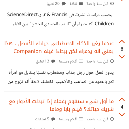
كما تعده مواقع المراهنات بمبالغ خيالية مثل أن يضع 100 جنيه
قبل سنة واحدة
ثقافة
20 تعليق
فيكسب 5000 أو 20000 جنيه، وهي إعلانات حقيقية
بحسب دراسات نشرت في r & Francis، وScienceDirect.
بالمناسبة ربما صادفتك أثناء تصفح بعض المواقع أو اللعب على
Children أكد خبراء أن "اللعب الجسدي الخشن" بين الآباء
الهاتف
والأبناء مثل المصارعة الخفيفة أو القفز على الأريكة وهو ما
يطلق عليه "rough-and-tumble" هذا من شأنه تعزيز ثقة
عندما يغير الذكاء الاصطناعي حياتك للأفضل ، هذا
8
يعني أنه يدمرك لكن ببطء! فيلم Companion
الطفل بنفسه وتقوية الروابط العائلية. و أن هذا النوع من اللعب
يساعد الأطفال على حل المشكلات، وفهم العدالة، وتفريغ التوتر،
قبل سنة واحدة
أفلام وسينما
13 تعليق
ويزيد من مرونتهم العاطفية.بالبلدي (يخشنوا) وهناك أنواع
يدور العمل حول رجل جذاب ومضطرب نفسيًا يتقابل مع امرأة
مختلفة من هذا اللعب مثل تظاهر الوالد أنه يدخل في جولات
تمر بالعديد من المتاعب والألاعيب، نكتشف لاحقاً أنه تزوج من
مصارعة مع الأطفال ينهزم فيها غالباً ويكسب
ربوت لذكاء اصطناعي متقدم دون علمه ؟ الفيلم يلمح لتعقيدات
العلاقة المحتملة بين البشر والألة، وهو يظهر أشكال مختلفة من
ما أول شيء ستقوم بفعله إذا تبدلت الأدوار مع
4
شريك حياتك؟ فيلم بابا وماما
سيطرة وهيمنة الذكاء الاصطناعي وتدميره للأنسان نظراً لأن
الذكاء الاصطناعي عندما يمتلك الوعي سيشعر بأن الأنسان هو
قبل سنة واحدة
أفلام وسينما
5 تعليقات
تهديد لوجوده، وبالإسقاط على الواقع الحالي أظن أن الذكاء