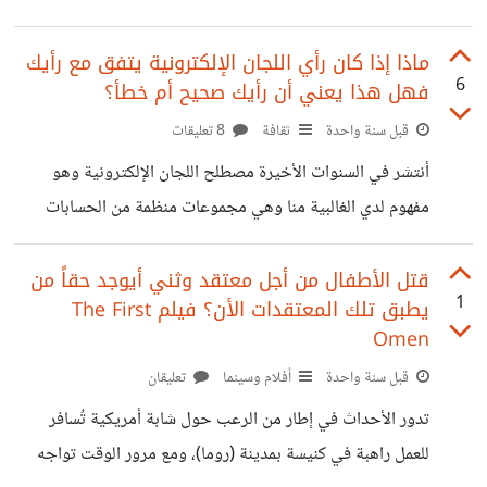
ثلاثية معقدة في تقلبات كبيرة بحياتها تبدأ من وقوعها في حب
ملياردير ثري وسيم ، في الوقت الذي يظهر حبها الأول وهي
ماذا إذا كان رأي اللجان الإلكترونية يتفق مع رأيك
6
فهل هذا يعني أن رأيك صحيح أم خطأ؟
تحاول المفاضلة ما بينهم فيمن هو أفضل ، ومن خلال تلك
المفاضلة نكتشف معايير الرجولة التي تحددها خاطبة هي ليست
قبل سنة واحدة
ثقافة
8 تعليقات
بعيدة جداً عن الواقع بل تشتعل في الكثير من المناقشات بين
أنتشر في السنوات الأخيرة مصطلح اللجان الإلكترونية وهو
النساء والرجال ، هل الرجل المثالي هو
مفهوم لدي الغالبية منا وهي مجموعات منظمة من الحسابات
الوهمية أو الموجهة والمأجورة على وسائل التواصل الاجتماعي
تُستخدم لنشر معلومات مضللة أو الترويج لأجندات بطرق غير
قتل الأطفال من أجل معتقد وثني أيوجد حقاً من
1
يطبق تلك المعتقدات الأن؟ فيلم The First
أخلاقية، مما يؤثر على الرأي العام. على سبيل المثال الدعوة
Omen
لمرشح سياسي أو حملة ترويج لمنتج بتقييمات إيجابية مبالغ فيها
قبل سنة واحدة
أفلام وسينما
تعليقان
أو حملة الدعاية لفنان بعينه أو حملة التشويه لفنان بعينه، لخلق
حالة كاذبة من النجاح والانتشار أو التوجيه لسلوك غاضب (غير
تدور الأحداث في إطار من الرعب حول شابة أمريكية تُسافر
حقيقي) والأمثلة لا حصر لها
للعمل راهبة في كنيسة بمدينة (روما)، ومع مرور الوقت تواجه