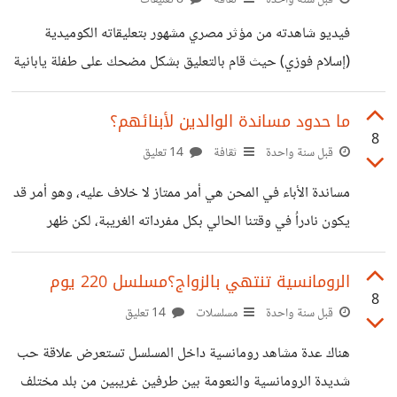
رعب مستوحاة من ظاهرة "Creepypasta" الشهيرة التي
فيديو شاهدته من مؤثر مصري مشهور بتعليقاته الكوميدية
تحمل الاسم نفسه، وهي عبارة عن قصص خيالية مرعبة (بعضها
(إسلام فوزي) حيث قام بالتعليق بشكل مضحك على طفلة يابانية
ذو أصول حقيقية ولكن
أو صينية بعمر 4 سنوات تقوم من النوم تهندم فراشها، وتنظف
اسنانها، وتعتني بنفسها صحياً ، وتطهو الطعام لتحضير الأفطار
ما حدود مساندة الوالدين لأبنائهم؟
8
لنفسها ولوالدها بالكامل، ثم تقوم بعدها بتنظيف المكان حولها،
قبل سنة واحدة
ثقافة
14 تعليق
وغسل الأطباق وإعادة كل شيء لمكانه ثم تعتني بحيوانها الأليف
مساندة الأباء في المحن هي أمر ممتاز لا خلاف عليه، وهو أمر قد
، وترمي الزبالة، وتشتري أخيراً أحتياجات المنزل وتعود ، وتفعل
يكون نادراُ في وقتنا الحالي بكل مفرداته الغريبة، لكن ظهر
كل ذلك ببساطة متناهية ومستمتعة بذلك وكأنها تلعب ، الفيديو
مؤخراً خبر على منصات التواصل الاجتماعي يسخر من تصريح
برغم كونه مضحك
من والدي (هدير عبد الرازق) المتهمة بقضايا مخلة والتي نشر لها
الرومانسية تنتهي بالزواج؟مسلسل 220 يوم
8
مؤخراً كثير من الفيديوهات التي تحتوي على تسريبات تؤكد ما
قبل سنة واحدة
مسلسلات
14 تعليق
يقال عنها ، ليخرج الوالدين بتصريحات غريبة ، حيث يزعم الوالد
هناك عدة مشاهد رومانسية داخل المسلسل تستعرض علاقة حب
إنها كونت ثروتها بالتعب والشقاء، وتقول الأم أنه ما يظهر
شديدة الرومانسية والنعومة بين طرفين غريبين من بلد مختلف
بالفيديوهات هو فيديو مفبرك لوجهها مصمم