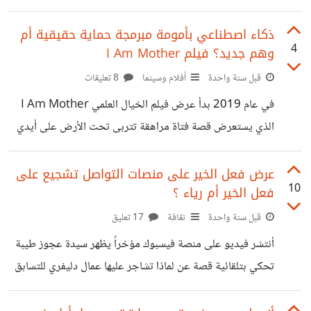
تنتعش لأنهم لا يعرفون بعضهم البعض حقاً بمنطق أن كل الأقطاب
المتنافرة تتجاذب، وهو ما حدث فيلعب الخيال الرومانسي جانب
ذكاء اصطناعي بأمومة مبرمجة حماية حقيقية أم
4
وهم جديد؟ فيلم I Am Mother
ملتهب في جعل العلاقة بخيال كل طرف مكتملة (فلا أحد يرى
العيوب للآخر) وتنتهي العلاقة بحسب ما شاهدت من المسلسل
قبل سنة واحدة
أفلام وسينما
8 تعليقات
[دون أن تكتمل] فالفتاة هنا رغم كونها أحبت الشاب والشاب أحب
في عام 2019 بدأ عرض فيلم الخيال العلمي I Am Mother
الفتاة، ولكن تختار الفتاة أن تبتعد لتحافظ على العلاقة كما هي
الذي يستعرض قصة فتاة مراهقة تتربى تحت الأرض على أيدي
أم آلية، صُممت لإعادة تأهيل الأرض بعد وقوع الانقراض، ومن
وقت مشاهدتي للفيلم أستمتعت به كقصة خيالية غير قابلة
عرض فعل الخير على منصات التواصل تشجيع على
10
فعل الخير أم رياء ؟
للحدوث ، ولكن المضحك أن تلك القصة بالفعل يتم الإشارة لها
كسيناريو حقيقي قابل للحدوث فعلياً فبحسب تصريح جيفري
قبل سنة واحدة
ثقافة
17 تعليق
هينتون المعروف بلقب الأب الروحي للذكاء الاصطناعي ، يقترح
أنتشر فيديو على منصة فيسبوك مؤخراً يظهر سيدة عجوز طيبة
حلاً جذرياً لمشكلة قد تؤدي لفناء البشرية ، فبدلاً من محاولة
تحكي بتلقائية قصة عن لماذا تشاجر عليها عمال دليفري للتسابق
إخضاع
على خدماتها لكونها تقوم بإحضار مقعد لمن يأتي منهم للجلوس