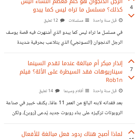
النساء به في الثقافة الحديثة من أجل ممارسة حريتهم كاملة أو
الرجل الدنجوان هو حلم معظم النساء أليس
4
كذلك؟ مسلسل ما تراه ليس كما يبدو
مسواة الحقوق مع الرجل . وقد شاهدت فيديو مؤخراً لشاب
وخطيبته، يسألهم المذيع عن حسابهم البنكي فيقول الشاب 750
قبل سنة واحدة
مسلسلات
12 تعليق
دولار، وبسؤال الفتاة تقول لديها 50 ألف دولار حصلت عليها من
في مسلسل ما تراه ليس كما يبدو الذي أشتهرت فيه قصة يوسف
والدها ، وهنا يشعر الشاب بالصدمة ويتجادل مع
الرجل الدنجوان (النسونجي) الذي يتلاعب بحرفية شديدة
بالنساء ويدغدغ أحاسيسهم الرومانسية ويشعل رغباتهم ، وهو
نموذج شائع في الأفلام والمسلسلات منذ ظهور رشدي أباظة في
إنذار مبكر أم مبالغة عندما تقدم السينما
7
سيناريوهات فقد السيطرة على الألة؟ فيلم
أفلامه أشهرهم الزوجة 13 ، وصولاً لعادل إمام بجملته الشهيرة
Rob1n
(أنا مفيش مرا مبتحبنيش) هذا النموذج هو نموذج شائع للغاية
قبل سنة واحدة
أفلام وسينما
14 تعليق
بالحقيقة يبدو مرفوض السلوك ظاهرياً ،ولكن بالحقيقة النساء
تحب هذا النموذج (وبحكم التجربة الشخصية لنماذج رأيتها
بعد فقدانه لابنه البالغ من العمر 11 عامًا، يكثف خبير في صناعة
بعيني) وجدت أن معظم النساء تميل إلى
الروبوتات تركيزه على بناء روبوت جديد يُدعى (روبن)، ولكن
تتسبب دميته الآلية في سلسلة من الأحداث المروعة ، فيلم رعب
جديد يعكس مخاوف البشر من تقنيات الذكاء الاصطناعي
لماذا أصبح هناك ردود فعل مبالغة للأفعال