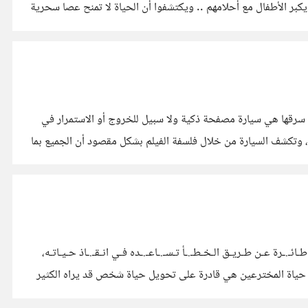
كبر الأطفال مع أحلامهم .. ويكتشفوا أن الحياة لا تمنح عصا سحرية
اول سرقها هي سيارة مصفحة ذكية ولا سبيل للخروج أو الاستمرار في
، وتكشف السيارة من خلال فلسفة الفيلم بشكل مقصود أن الجميع بما
ـ.ـرة عـن طـريـق الـخـطـ.ـأ تـسـ.ـاعـ.ـده فـي انـقـ.ـاذ حـيـاتـه،
وقعة في حياة المخترعين هي قادرة على تحويل حياة شخص قد يراه الكثير
 من الذاكرة وتقوم