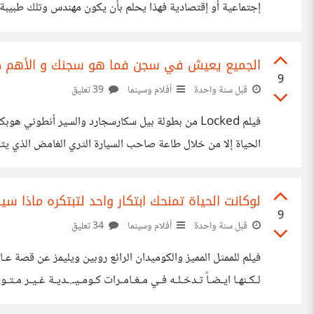
إجتماعية أو إقتصادية فهذا يحلم بأن يكون مهندس وتلك طبيبة و
تحقق بها الأمنيات، ويتفاجئ معظم الأطفال عندما يكبروا بأن
الجميع يعيش في سجن فما هو سجنك و الأهم كيف ستتحر
9
قبل سنة واحدة
أفلام وسينما
39 تعليق
فيلم Locked من بطولة بيل سكارسجارد والسير أنطو
الحياة إلا من خلال طاعة صاحب السيارة الثري الغامض الذي يت
فيهم المشاهدين أي أنا وأنت نعيش سجناء لشيء ما فالسجن ل
لوكانت الحياة تمنحك ابتكار واحد لتبتكره ماذا سيكون؟ 
9
قبل سنة واحدة
أفلام وسينما
34 تعليق
فيلم للممثل المميز والكوميدان الرائع روبين ويليمز عن قصة عـالـم
لـكـنهـا ايـضـاً تـدخـلـه فـي مـغـامـرات كـومـيـ.ـديـة غـيـر م
فاشل إلى النقيض تماماً وهو فيلم يجعلك تحلم ماذا لو كنت أنت