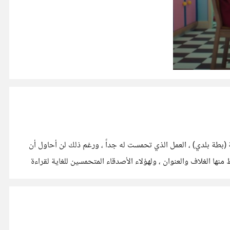
ة (بطة بلدي) ، العمل الذي تحمست له جداً ، ورغم ذلك لن أحاول أن
ا الغلاف والعنوان ، ولهؤلاء الأصدقاء المتحمسين للغاية لقراءة