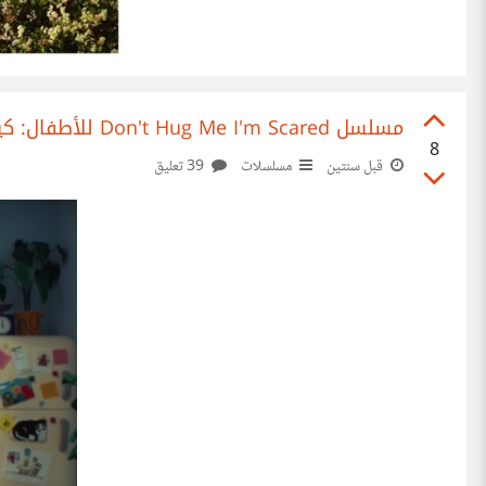
مسلسل Don't Hug Me I'm Scared للأطفال: كيف يمكننا تقنين المحتوى الضار الموجه للأطفال؟
8
قبل سنتين
مسلسلات
39 تعليق