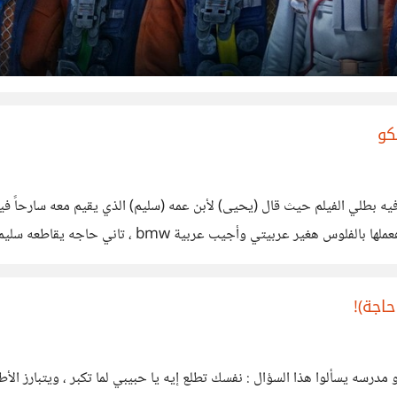
ه بطلي الفيلم حيث قال (يحيى) لأبن عمه (سليم) الذي يقيم معه سارحاً في
يتقاسما 17 مليون جنيه فيما بي
حاجة)!
أو مدرسه يسألوا هذا السؤال : نفسك تطلع إيه يا حبيبي لما تكبر ، ويتبارز ال