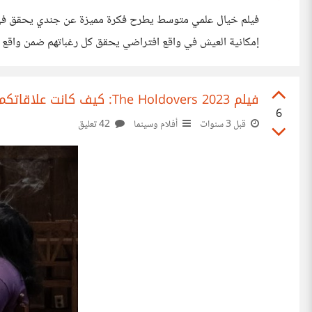
فيلم خيال علمي متوسط يطرح فكرة مميزة عن جندي يحقق في اخ
إمكانية العيش في واقع افتراضي يحقق كل رغباتهم ضمن واقع 
منها، وبرغم أن الفكرة تبدو خيالية أقرب لعالم مسلسل west world الذي يتحدث بشكل مفصل
فيلم The Holdovers 2023: كيف كانت علاقاتكم بالمعلمين أثناء الدراسة؟
6
قبل 3 سنوات
أفلام وسينما
42 تعليق