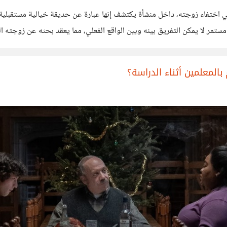
تفاء زوجته، داخل منشأة يكتشف إنها عبارة عن حديقة خيالية مستقبلية 
مستمر لا يمكن التفريق بينه وبين الواقع الفعلي، مما يعقد بحثه عن زوج