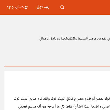
دخول
حساب جديد
 يقدمه. محب للسينما والتكنولجيا وريادة الأعمال.
ل مسئول من التيك توك في مصر ومنحه قرار بمهلة 3 شهور لتغير سياسة التيك توك بمصر أو قيام مصر بإغلاق التيك توك ولقد قام مدير التيك توك
اصيل واضحة بهذا الشأن) فقط كل ما أعرفه هو أنه سيتم تعديل