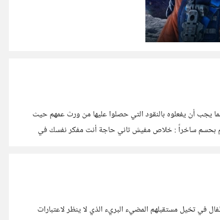
ما يجب أن يفعلوه بالنقود التي حصلوا عليها من ورث عمهم حيث
نهم : يحيى : عارف أول حاجة هعملها بالفلوس هغير عربيتي وأجيب عربية bmw ، تاني حاجه يقاطعه سليم بحسم ساخراً : خلاص مفيش تاني حاجة أنت مفكر نفسك في
أطفال في تخيل مستقبلهم المضيء البريء الذي لا ينظر لاعتبارات