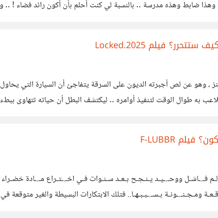
هذا ضابط وهذه مدرسة .. بالنسبة لي كنت أحلم بأن أكون رائد فضاء ! .. وي
ر؟ فيلم Locked.2025
ني هوبكنز ، وهو عن لص أجبرته الديون على السرقة يتفاجئ أن السيارة التي يح
لاعب به طوال الوقت لتنفيذ أوامره .. ليكتشف البطل أن حياته تتهاوى ببطء
يس فقط قضبان
فيلم F-LUBBR
 فـ.ـاشـل ووحـ.ـيـد يـنـجـح بـعـد سـنـوات فـي اخـ.ـتـراع مـ.ـادة خضـراء طـائ
ـتـوقـعـة ومـجـنـ.ـونـة بـسـ.ـبـبـهـا.. فتلك الابتكارات البسيطة والغير مت
 مبتكر الأمر بالنسبة لي كنت لأبتكر شريحة إلكترونية تستعيد بعض اللحظات