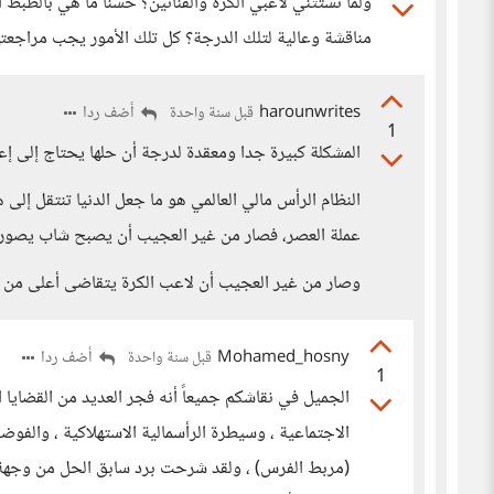
ولما نستثني لاعبي الكرة والفنانين؟ حسنًا ما هي بالظبط 
مناقشة وعالية لتلك الدرجة؟ كل تلك الأمور يجب مراجعتها
harounwrites
أضف ردا
قبل سنة واحدة
1
المشكلة كبيرة جدا ومعقدة لدرجة أن حلها يحتاج إلى إ
النظام الرأس مالي العالمي هو ما جعل الدنيا تنتقل إلى ه
عملة العصر، فصار من غير العجيب أن يصبح شاب يصور "
وصار من غير العجيب أن لاعب الكرة يتقاضى أعلى من ر
Mohamed_hosny
أضف ردا
قبل سنة واحدة
1
الجميل في نقاشكم جميعاً أنه فجر العديد من القضايا ا
الاجتماعية ، وسيطرة الرأسمالية الاستهلاكية ، والفو
(مربط الفرس) ، ولقد شرحت برد سابق الحل من وجهة