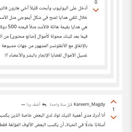
0
أدخل على اليوتيوب وأبحث قليلاً أخي هارون فالتيك
خلال تلقي هدايا تمنح في شكل أيموجي مثل الأسد و
هي هداي
فيما بعد للبنك محولة كأموال (صانع محتوى) من التي
بالإتفاق مع الأنفلونسر المشهور من جهات مشبوهة
غسيل الأموال لقضايا الإتجار بالبشر والأعضاء ؟!
Kareem_Magdy
أضف ردا
قبل سنة واحدة
1
أنا أدرك مدى أهمية التيك توك لدى البعض خاصة الذين يكس