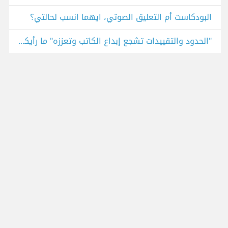
البودكاست أم التعليق الصوتي، ايهما انسب لحالتي؟
"الحدود والتقييدات تشجع إبداع الكاتب وتعززه" ما رأيكم في هذا الطرح؟