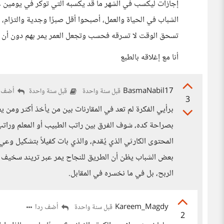
إجازات ليكسب في الشهر ما قد يكسبه التي توكر في يومين عل
الشباب في الحياة والعمل، أصبحوا أقل صبرًا وجدية والتزام، 
تسحق الوقت لا تسرقه فحسب وتجعل العمر يمر بهم دون أن يح
أنا مع إغلاقه بالطبع
BasmaNabil17
أضف ر
قبل سنة واحدة
قبل سنة واحدة
3
برأيي الفكرة لم تعد في المقارنات بين من يأخذ أكثر ومن يع
بصراحة كده، شوف الفرق بين راتب الطبيب أو المعلم وراتب 
المحتوى الكارثي الذي يُقدم، والذي بات كفيلاً بتشكيل 
بعض الشباب يظن أن الطريق للنجاح يمر عبر تريند سخيف لا
الربح، بل في ما نخسره في المقابل.
Kareem_Magdy
أضف ردا
قبل سنة واحدة
2