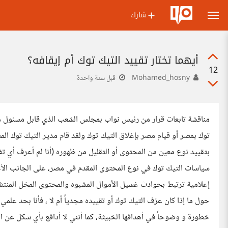
شارك
أيهما تختار تقييد التيك توك أم إيقافه؟
12
Mohamed_hosny
قبل سنة واحدة
توك بمصر أو قيام مصر بإغلاق التيك توك ولقد قام مدير التيك توك ا
بتقييد نوع معين من المحتوى أو التقليل من ظهوره (أنا لم أعرف أي ت
سياسات التيك توك في نوع المحتوى المقدم في مصر، على الجانب الأخ
إعلامية ترتبط بحوادث غسيل الأموال المشبوه والمحتوى المخل المنتشر
حول ما إذا كان عزف التيك توك أو تقييده مجدياً أم لا ، فأنا بحد عل
خطورة و وضوحاً في أهدافها الخبيثة، كما أنني لا أدافع بأي شكل عن ال