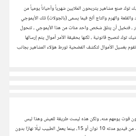
 توك صنع مشاهير يتربحون الملايين شهرياً وأحياناً يومياً من
القلعة والهرم والتاج ألخ فيما يسمى (بالجولات) تلك الأيموجي
ا بقيمة هائلة فالأسد مثلاً قيمته 500 دولار ، فتخيل أن يتلق شخص واحد مئات من هذا الأيموجي ، تتحول
ك توك لتصبح قانونية ، لكنها بحقيقة الأمر أموال يتم إرسالها
 تقوم بغسيل الأموال لتكشف الفضحية تورط هؤلاء المشاهير بجانب
بون قوت يومهم منه، ولكن هذه ليست طريقة للعيش وهذا ليس
أسلةبًا عادلًا في الحياة، أن يكسب البعض الألوف المؤلفة فقط من فيديو مدته 10 ثوان أو 15، بينما يعمل الطبيب ليلًا نهارًا بدون