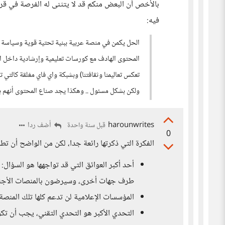
بالأخص أن البعض منكم قد لا يتثنى له الفرصة في قرا
فيه:
الحل يكمن في منصة عربية ببنية تحتية قوية وسياسة و
المحتوى الهادف مع كورسات تعليمية وإرشادية داخل الم
تعكس تعاليمنا وثقافتنا) وبشبكة واي فاي مغلقة كالتي
ولكن بشكل مسئول .. وهكذا يجد صناع المحتوى أنهم ب
harounwrites
أضف ردا
قبل سنة واحدة
0
الفكرة التي ذكرتها رائعة جدا، لكن من الواضح أن ت
أحد أكبر العوائق التي قد تواجهها هو السؤال
طرف جهات أخرى، وسيرضون بالمنصات الأجنب
المؤسسات الإعلامية لن تدعم كلها تلك المنصة،
التحدي الأكبر هو التحدي التقني، يجب أن ت