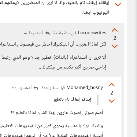
إيقافه إيقاف تام بالطبع، وانا لا ارى ان المتضررين لايمكنه
اليوتيوب ايضا.
harounwrites
أضف ردا
قبل سنة واحدة
2
لكن لماذا اعتبرت أن التيكتوك أخطر من فيسبوك وانستاغرا
ألا ترى أن انستاغرام (بالذات) خطير جدا؟ وهو الذي ارتبط 
إباحي صريح أكبر بكثير من تيكتوك...
Mohamed_hosny
أضف ردا
قبل سنة واحدة
2
إيقافه إيقاف تام بالطبع
أضم صوتي لصوت هارون بهذا الشأن لماذا بالطبع ؟!
والتيك توك بالمناسبة يحوي كثير من الفيديوهات التعليمي
أنتشار الفيديوهات المخلة بدلاً من أن تدعم الفيديوهات