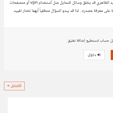
للإضرار بمحتوى الكثير من الأشخاص الجادين بدون ذنب، كما أن التقييد الظاهري قد يخلق وسائل للتحايل مثل أستخدام vpn أو متصفحات
لى معرفة مصدره.. لذا قد يبدو السؤال منطقياً أيهما تختار تقييد
ل حساب لتستطيع إضافة تعليق
دخول
الأفضل