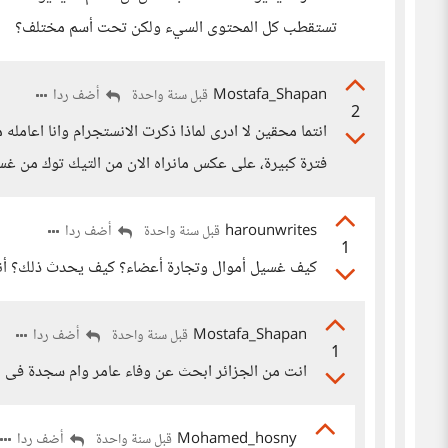
تستقطب كل المحتوى السيء ولكن تحت أسم مختلف؟
Mostafa_Shapan
أضف ردا
قبل سنة واحدة
2
انتما محقين لا ادرى لماذا ذكرت الانستجرام وانا اعامل
فترة كبيرة، على عكس مانراه الان من التيك توك من غسي
harounwrites
أضف ردا
قبل سنة واحدة
1
كيف غسيل أموال وتجارة أعضاء؟ كيف يحدث ذلك؟ أنا 
Mostafa_Shapan
أضف ردا
قبل سنة واحدة
1
انت من الجزائر ابحث عن وفاء عامر وام سجدة فى 
Mohamed_hosny
أضف ردا
قبل سنة واحدة