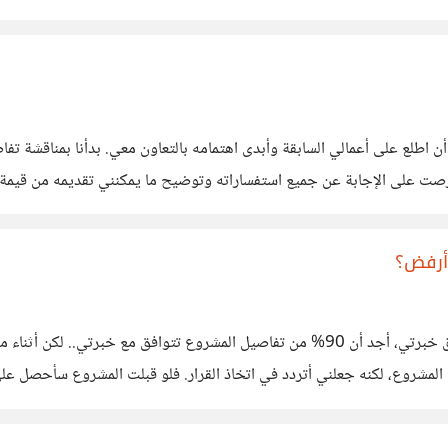
ية، فأخشى ألا أصل للنتيجة
 اطلع على أعمالي السابقة وأبدى اهتمامه بالتعاون معي. بدأنا بمناقشة ت
كما حرصت على الإجابة عن جميع استفساراته وتوضيح ما يمكنني تقديمه من قيم
عر الذي طلبته مناسب لحجم العمل والوقت والجهد
أرفض؟
أمامي مشروع أجد أن معظم المهام المطلوبة فيه تقع ضمن نطاق خبرتي، أجد أن 90% من تفاص
باقي المشروع، لكنه جعلني أتردد في اتخاذ القرار. فلو قبلت المشروع سأحص
على