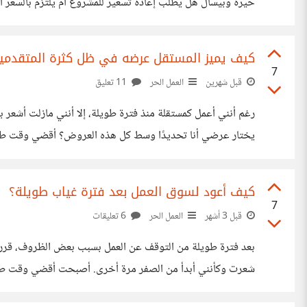
حيرة وبيسأل هل يطلب إعادة تسعير للمشروع أم يلتزم بالسعر الم
تجاهله، بل تدل على أن التقدير الأول لم يكن دقيق بما يكفي.
كيف يميز المستقل عرضه في ظل كثرة المتقدمي
7
قبل شهرين
العمل الحر
11 تعليق
رغم أنني أعمل كمستقلة منذ فترة طويلة، إلا أنني مازلت أشعر 
يختار عرضي أنا تحديدًا وسط كل هذه العروض؟ أقضي وقت طويل ف
ابحث عن الطريقه المناسبه رأيت نقاش بين بعض المستقلين يت
كيف أعود لسوق العمل بعد فترة غياب طويلة؟
7
قبل 3 أشهر
العمل الحر
6 تعليقات
بعد فترة طويلة من التوقف عن العمل بسبب بعض الظروف، قررت أ
شعرت وكأنني أبدأ من الصفر مرة أخرى. أصبحت أقضي وقت طويل
التي يجب أن أبدأ بها حتى أعود كما كنت سابقًا.