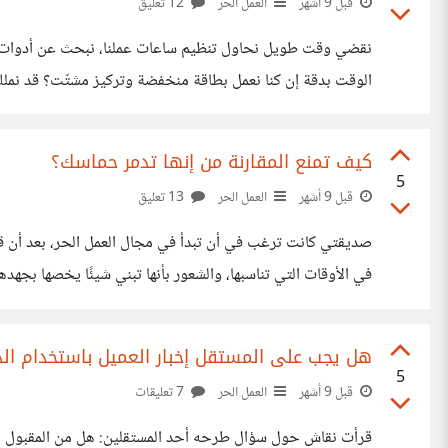
قبل 9 أشهر
العمل الحر
12 تعليق
نقضي وقت طويل نحاول تنظيم ساعات عملنا، نبحث عن أدوات لتتبع ا
الوقت بدقة إن كنا نعمل بطاقة منخفضة وتركيز مشتّت؟ قد نملك ي
في مزاج جيد. الوقت مورد ثابت، لكن الطاقة هي التي تحدد
كيف تمنع المقارنة من إنها تدمر حماسك؟
5
قبل 9 أشهر
العمل الحر
13 تعليق
صديقتي كانت ترغب في أن تبدأ في مجال العمل الحر، بعد أن قرأ
في الأوقات التي تناسبها، والشعور بأنها تبني شيئًا يخصها بجه
يناسبها، اكتشفت حجم المنافسة الكبير وعدد المستقلين المتميز
هل يجب على المستقل إخبار العميل باستخدام ال
5
قبل 9 أشهر
العمل الحر
7 تعليقات
قرأت نقاش حول سؤال طرحه أحد المستقلين: هل من المقبول استخد