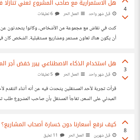
هل الاستمرارية مع صاحب المشروع تعني تنازلًا 
4
قبل شهر واحد
العمل الحر
6 تعليقات
كنت في نقاش مع مجموعة من الأشخاص، وكانوا يتحدثون عن مو
أن يكون هناك تعاون مستمر ومشاريع مستقبلية. الشخص كان 
السعر قد لا يعكس قيمة العمل والمجهود الذي يقدمه. بصراحه أ
هل استخدام الذكاء الاصطناعي يبرر خفض أجر ال
3
قبل شهر واحد
العمل الحر
5 تعليقات
قرأت تجربة لأحد المستقلين يتحدث فيه عن أنه أثناء التقدم لأ
المبدئي على السعر، تفاجأ المستقل بأن صاحب المشروع طلب تخف
المستقل على ذلك، موضحًا أن استخدام أدوات الذكاء الاصطناعي 
كيف نرفع أسعارنا دون خسارة أصحاب المشاريع؟
8
قبل شهرين
العمل الحر
11 تعليق