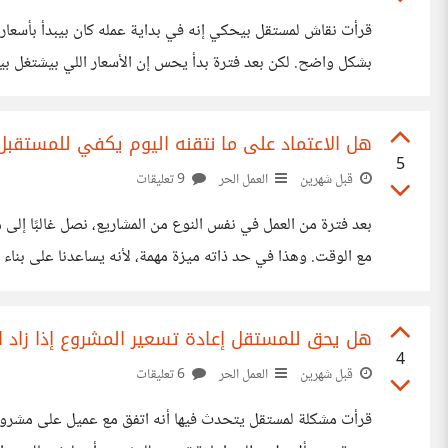
قرأت نقاش لمستقل بيحكي إنه في بداية عمله كان بيبدأ بأسعا
بشكل واضح. لكن بعد فترة بدأ يحس إن الأسعار اللي بيشتغل بيها
وخوف إنه يخسر بعض العملاء، خصوصًا إن طريقة طرح زيادة
هل الاعتماد على ما نتقنه اليوم يكفي للمستقبل
5
قبل شهرين
العمل الحر
9 تعليقات
بعد فترة من العمل في نفس النوع من المشاريع، نصل غالبًا إلى مر
مع الوقت. وهذا في حد ذاته ميزة مهمة، لأنه يساعدنا على بنا
دون السعي لتعلم شيء جديد. فالسوق يتغير باستمرار، وتظهر أ
هل يحق للمستقل إعادة تسعير المشروع إذا زاد ا
4
قبل شهرين
العمل الحر
6 تعليقات
قرأت مشكلة لمستقل يتحدث فيها أنه اتفق مع عميل على مشروع 