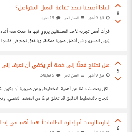
لماذا أصبحنا نمجد ثقافة العمل المتواصل؟
8
قبل 9 أشهر
العمل الحر
13 تعليق
قرأت أمس تجربة لأحد المستقلين يروي فيها ما حدث معه أثناء عم
يُنهي المشروع في أفضل صورة ممكنة، وبالفعل نجح في ذلك؛ المشرو
من شهر وهو فاقد تمامًا للشغف، لا
هل نحتاج فعلًا إلى خطة أم يكفي أن نعرف إلى أ
5
قبل 9 أشهر
العمل الحر
5 تعليقات
الكل يتحدث دائمًا عن أهمية التخطيط، وعن ضرورة أن يكون ل
النجاح بالتخطيط الدقيق قد تخلق نوعًا من الضغط النفسي، وت
ينتهي. بينما المرونة تمنحنا مساحة للتنفس، وتُشعرنا أن الطر
إدارة الوقت أم إدارة الطاقة: أيهما أهم في إنجا
6