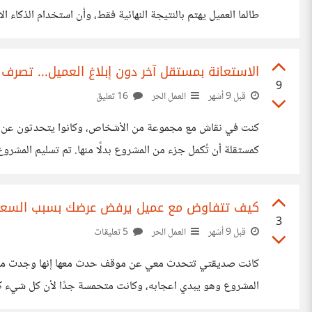
طالما العميل يهتم بالنتيجة النهائية فقط، وأن استخدام الذكا
لأن العميل من حقه يعرف كيف أُنجز العمل الذي يدفع مقابله، وأن
الاستعانة بمستقل آخر دون إبلاغ العميل... تصرف
9
قبل 9 أشهر
العمل الحر
16 تعليق
كنت في نقاش مع مجموعة من الأشخاص، وكانوا يتحدثون عن موق
كمستقلة أن تُكمل جزء من المشروع بدلًا منها. تم تسليم المشرو
تصرف غير أخلاقي، لأن من حق العميل أن يعرف من يعمل
كيف تتفاوض مع عميل يرفض عرضك بسبب السعر
3
قبل 9 أشهر
العمل الحر
5 تعليقات
كانت صديقتي تتحدث معي عن موقف حدث معها إنها وجدت مشروع ش
المشروع وهو يبدي اعجابه، وكانت متحمسة جدًا لأن كل شيء كان 
والمشكلة أنها لم تكن قد وضعت سعر مرتفع من الأساس، بل