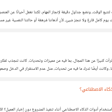
لوقت، ونضع جداول دقيقة لإنجاز المهام، لكننا نغفل أحيانًا عن العنصر الأه
وم كامل فارغ ولا ننجز شيئ، لأن أذهاننا مُرهقة أو حالتنا النفسية غير مس
ت كثيرًا عن هذا المجال، بما فيه من مميزات وتحديات. كانت تنجذب لفكرة ال
دها، وكانت أيضًا تدرك ما فيه من تحديات، مثل عدم الاستقرار في الدخل وص
ين فيه، خاصة وهي ما زالت
ذكاء الاصطناعي؟
ام أدوات الذكاء الاصطناعي أثناء تنفيذ المشروع دون إخبار العميل؟ الآر