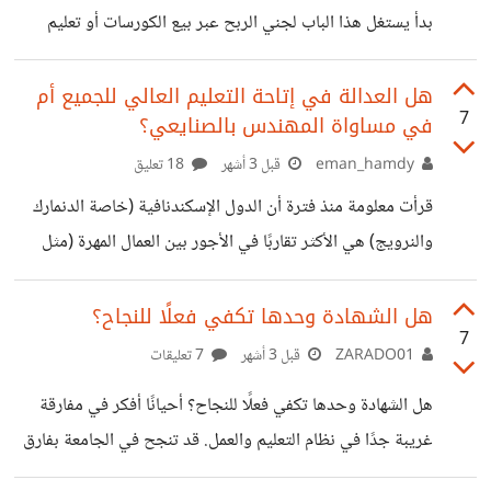
يُفضل اختيار الدراسة بلغة أجنبية ليرفعوا من قدرات الطفل
بدأ يستغل هذا الباب لجني الربح عبر بيع الكورسات أو تعليم
ومستواه
الأخرين، أرى هذا نوعاً من الغش فهذه المهارات تُكتسب بالتجربة
لا يتم نقل الخبرة الخاصة بها بالتعلم، فكيف ستدرب شخصاً مثلاً
هل العدالة في إتاحة التعليم العالي للجميع أم
7
في مساواة المهندس بالصنايعي؟
على مهارة العمل تحت ضغط أو تقبُل الأراء المختلفة أو الذكاء
العاطفي أو التواصل الفعال. هذه كلها سمات شخصية تخضع
eman_hamdy
قبل 3 أشهر
18 تعليق
لكثير من المؤثرات حسب كل شخص وتربيته وبيئته ونفسيته
قرأت معلومة منذ فترة أن الدول الإسكندنافية (خاصة الدنمارك
ونضجه، وليس لها علاقة بالعلم والتعلم، أعتقد أن أفضل طريقة
والنرويج) هي الأكثر تقاربًا في الأجور بين العمال المهرة (مثل
لإكتسابها
الكهربائيين والسباكين) والمهندسين أو الأطباء. في تلك الدول
يختار الكثيرين من تلقاء أنفسهم عدم الذهاب للجامعة حتى لو
هل الشهادة وحدها تكفي فعلًا للنجاح؟
7
اتيحت له الفرصة من الناحية المادية لانه قادر علي العيش في
ZARADO01
قبل 3 أشهر
7 تعليقات
مستوي مقارب دون أن يضيف لنفسه عبىء دراسة 10 سنوات
هل الشهادة وحدها تكفي فعلًا للنجاح؟ أحيانًا أفكر في مفارقة
اضافية . بينما الدول التي عرفت المساواة بأنها الجامعه المجانية
غريبة جدًا في نظام التعليم والعمل. قد تنجح في الجامعة بفارق
للجميع وتعيين جميع الخريجين عزف المجتمع عن تلك المهن
نصف درجة فقط .. وتحصل على الشهادة نفسها التي يحصل
الحرفية واحتقرها وتحولت