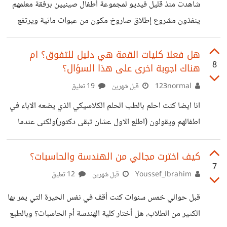
شاهدت منذ قليل فيديو لمجموعة أطفال صينيين برفقة معلمهم
ينفذون مشروع إطلاق صاروخ مكون من عبوات مائية ويرتفع
بضغط الماء. وبالفعل انطلق صاروخهم الماء وارتفع ارتفاع شاهق
وكان هذا الصاروخ يستخدم أساليب إطلاق صواريخ الفضائيه
هل فعلا كليات القمة هي دليل للتفوق؟ ام
8
هناك اجوبة اخرى على هذا السؤال؟
الحقيقيه. وبعد نجاح عملية الإطلاق صورت الكاميرا وجوه
الأطفال وهم يركضون فرحين من نجاح مشروعهم الكبير والذي
123normal
قبل شهرين
19 تعليق
لا اجرؤ أن أصفه بالصغير أو المتواضع.. بعد انتهاء الفيديو فكرت
انا ايضا كنت احلم بالطب الحلم الكلاسيكي الذي يضعه الاباء في
في نفسي أننا كنا نشاهد ونحن صغارا نفس اللقطات والمشاهد
اطفالهم ويقولون (اطلع الاول عشان تبقى دكتور)ولكنى عندما
لأطفال أمريكا أوروبا وهم يقومون بأمور مماثلة
كبرت ونضج عقلى كفاية لاحدد ما هو الصحيح وما هو الخطأ
علمت انه ليست الحياة بهذا الضيق او هذه المعايير وحدها بل
كيف اخترت مجالي من الهندسة والحاسبات؟
7
الحياة واسعة جدا من الممكن ان لا اكون طبيب واتبع موهبتى
Youssef_Ibrahim
قبل شهرين
12 تعليق
واحصل على ما اريد ايضا ولكنهم يعتقدون ان الحياة مقتصرة
قبل حوالي خمس سنوات كنت أقف في نفس الحيرة التي يمر بها
على الطب والهندسة وما يسمونه بكليات القمة حقا اذن ما باقى
الكثير من الطلاب، هل أختار كلية الهندسة أم الحاسبات؟ وبالطبع
الكليات؟ كليات القمامة؟ لا تسير البلد بالاطباء