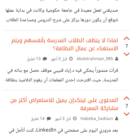
هل انشغال الام بمفهوم الذكورية ونسوية حرب الذكر والانثى
صديقتي تعمل معيدة في جامعة حكومية وكانت في بداية عملها
والتريندات ع مواقع التواصل شغلتنا عن مهمتنا الأساسية وهي
تتوقع أن يكون دورها يركز على شرح الدروس ومساعدة الطلاب
إعداد جيل صالح مسلم
وتصحيح ومراجعة الامتحانات. لكن مع الوقت أصبحت يطلب
منها مهام لا ترتبط بالعمل الأكاديمي مثل نشر منشورات على
لماذا لا ينظف الطلاب المدرسة بأنفسهم ويتم
7
الاستغناء عن عمال النظافة؟
السوشيال ميديا وأحيانًا إنهاء إجراءات تخص القسم أو تسليم
مستندات رسمية بدل الموظف الإداري المختص. أصبحت تتعامل
Abdelrahman_985
قبل 3 أشهر
13 تعليق
وكأنها جزء أساسي من وظيفتها رغم أنها لم تذكر بوضوح ضمن
قرأت منشوراً يحكي فيه د.إياد قنيبي موقف حصل مع بناته في
مسؤولياتها من البداية. المشكلة أنه يتم التعامل مع هذه المهام
المدرسة، حيث اقترحت إحدى المعلمات أن يقوم التلاميذ بنظافة
وكأنها واجب مفروض عليها
المدرسة بعد انتهاء اليوم الدراسي بدلاً من العاملة، ومنحها يوم
راحة. وجدت هذه الفكرة تربوية بامتياز، فلماذا لا يتم تعميمها في
المحتوى على لينكدإن يميل للاستعراض أكثر من
7
مشاركة المعرفة
المدارس مع الاستغناء عن عمال النظافة في المدارس. فطريقة
تعامل المدرسين مع عمال النظافة والمهن البسيطة تجعل الطلبة
Habeba_Sadoun
قبل 3 أشهر
14 تعليق
يحتقرون هؤلاء البشر، أذكر أن معلمة لا تستحق لقب معلمة كانت
بعد مروري اليوم على صفحتي في LinkedIn، كنت أتأمل في