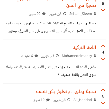
8
صغيرًا في السن
الإنترنت عن أي وظيفة لا أفهمها جيدًا. أما أختي فتستغرب كل
هذا الجهد، وتقول إن أفضل طريقة للتعلم هي أن نستخدم الجهاز
Seham_Sleem
قبل شهرين
20 تعليق
مباشرة ونجرب بأنفسنا حتى نفهمه. غالبًا نصل إلى النتيجة نفسها
مع اقتراب وقت تقديم الطلبات للالتحاق بالمدارس أصبحت أجد
في النهاية، لكن من طريقين مختلفين
عددًا من الأمهات يسألن على التقديم وعلى سن القبول، ومنهن
من تكن لديها ابنًا أو بنتًا صغارًا فتحسب العمر وتدخل للسؤال هل
سيتم قبولهم أم لا؟ ولا أعلم لما التسرع أو الإصرار على إدخال
اللغة التركية
4
الطفل للمدرسة حتى ولو لم يصل للسن المناسب؟ لدرجة أن بعض
Mohamedelmansy
قبل شهرين
6 تعليقات
الأهالي قد يدفعوا تبرعات للمدرسة لكي تقبل بدخول الطفل
ماهى المدة التى احتاجها حتى اتقن اللغة بنسبة ٧٠ بالمئة؟ ولماذا
الأصغر سنًا! هذا بصراحة لا أجده صائبًا، فإدخال الطفل أصغر سنًا
سوق العمل باللغة ضعيف ؟
من السن المفترض دخول المدرسة فيه
تعليمٌ يحلق… وتعليمٌ يكرر نفسه
6
Ali_Haddad
قبل شهرين
19 تعليق