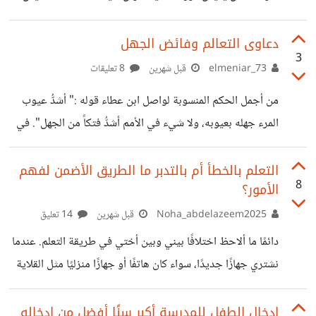
بذنبه أنه لم ينجح ؛ بل دائماً ما يلوم البيئة، والظروف القاسية ،
وضيق الوقت ، وعمله الشاق ، يجد دائما تبريراً لكل شيء حتى
دعاوى التعالم وفائض الجهل
3
لايكون هو المخطئ أو المذنب ، بمعنى أدق يزيح عن كاهليه
elmeniar_73
قبل شهرين
8 تعليقات
مسؤولية حياته ! منتظراً دوماً الظروف والأوقات المثالية ليبدأ
من أجمل الحكم المنسوبة لواصل ابن عطاء قوله :" أشدُّ عيوب
نجاحاته الساحقة ، لكن الحقيقة المُرة أن تلك الظروف المثالية لن
المرء جهله بعيوبه، ولا شيء في الأمم أشدُّ فتكاً من الجهل". في
تأتي
ظل الضجيج الذي أحدثته وسائل التواصل الاجتماعي، ومع
اتساع ساحات النشر وتراجع الضوابط المعرفية، برزت ظاهرة
التعلم بالخطأ أم بالتدبر ما الطريق الأضمن لفهم
8
الأمور؟
الغثائية الثقافية، وتنامت معها دعاوى التعالم في مختلف حقول
المعرفة الإنسانية والعلمية. وأمام هذا المشهد المتشابك، يلحّ
Noha_abdelazeem2025
قبل شهرين
14 تعليق
سؤال عميق لا يخلو من المفارقة: هل يستطيع الجاهل أن يميّز
دائمًا ما ألاحظ اختلافًا بيني وبين أختي في طريقة التعلم. عندما
بين العالم والمتعالم؟ تكمن إحدى المعضلات المعرفية الكبرى في
نشتري جهازًا جديدًا، سواء كان هاتفًا أو جهازًا منزليًا مثل القلاية
أن الإنسان يحتاج إلى
الهوائية، أميل أنا إلى قراءة دليل الاستخدام بدقة، وأحاول
مطابقة كل ما أقرأه مع أزرار الجهاز وخياراته، بل وأبحث على
إدخال الطفل للمدرسة أكبر سنًا أفضل من إدخاله