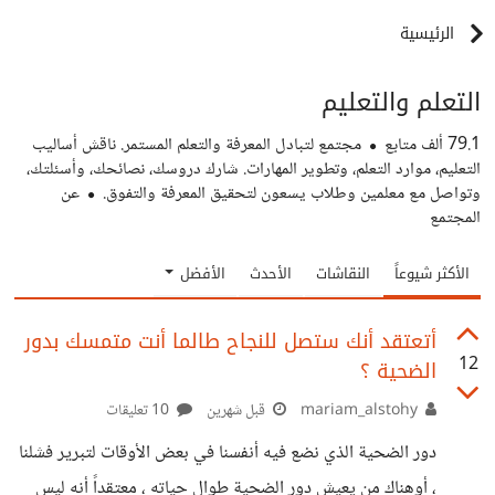
الرئيسية
التعلم والتعليم
79.1 ألف
متابع
مجتمع لتبادل المعرفة والتعلم المستمر. ناقش أساليب
التعليم، موارد التعلم، وتطوير المهارات. شارك دروسك، نصائحك، وأسئلتك،
وتواصل مع معلمين وطلاب يسعون لتحقيق المعرفة والتفوق.
عن
المجتمع
الأكثر شيوعاً
النقاشات
الأحدث
الأفضل
أتعتقد أنك ستصل للنجاح طالما أنت متمسك بدور
12
الضحية ؟
mariam_alstohy
قبل شهرين
10 تعليقات
دور الضحية الذي نضع فيه أنفسنا في بعض الأوقات لتبرير فشلنا
، أوهناك من يعيش دور الضحية طوال حياته ، معتقداً أنه ليس