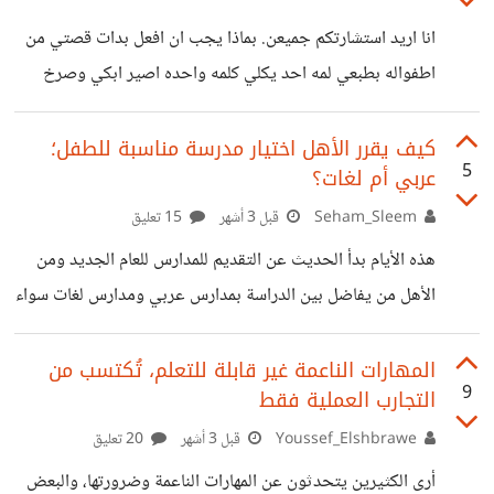
أقرأ كتاباً لعله الهشاشة النفسية لإسماعيل عرفة و تكلم ضمنياً عن
انا اريد استشارتكم جميعن. بماذا يجب ان افعل بدات قصتي من
التفوق والتحصيل الدراسي في الولايات المتحدة فرجحت كفة
اطفواله بطبعي لمه احد يكلي كلمه واحده اصير ابكي وصرخ
الميزان لصالح الإناث والمفاجأة النسبة ثلثين الى الثلث كما عندنا
وطبعن جنت طفله وناس متهتم لطفل كبرت وكبرت معي شغلات
انو اتذا والمشكلاء انو هيه اصلان المشكلاه مو بيه بناس الي
كيف يقرر الأهل اختيار مدرسة مناسبة للطفل؛
5
عربي أم لغات؟
حواليه يعني الي معاشرتهم مو متفهمين وكلامهم يجرحني همه
فاهمين بعض ومثلان لمه احد يذي احد يرجعهه اله وقوه منهه
Seham_Sleem
قبل 3 أشهر
15 تعليق
بس انا اختلاف عنهم اول شي كلات اصير ابكي ونهار وحتلو جان
هذه الأيام بدأ الحديث عن التقديم للمدارس للعام الجديد ومن
شي بسيط انا ابكي مرا بقيت
الأهل من يفاضل بين الدراسة بمدارس عربي ومدارس لغات سواء
خاصة أو حكومية، ولأن الطفل يكون صغيرًا جدًا على فهم الفرق
بين المدارس وأيهم سيكون أفضل لمستقبله فالأهل هم من
المهارات الناعمة غير قابلة للتعلم، تُكتسب من
9
التجارب العملية فقط
يقوموا بالاختيار نيابة عنه بالطبع. ومنهم مجموعة تفضل الدراسة
باللغة العربية لأنها اللغة التي يتحدثها الطفل بالفعل ولكي تكون
Youssef_Elshbrawe
قبل 3 أشهر
20 تعليق
الأسهل عليه في المذاكرة وفي متابعة الأهل له، بينما هناك فريق
أرى الكثيرين يتحدثون عن المهارات الناعمة وضرورتها، والبعض