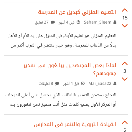
مدرسة إعدادية أثناء وقت الدوام. ويقال إن من أطلق النار هو
طالب لديه مشكلة ما نفسية، ولوحظ صدور تصرفات غريبة منه
التعليم المنزلي كبديل عن المدرسة
15
قبل الحادث. بغض النظر عن التفاصيل ومدى صحتها، فالنقاش
Seham_Sleem
قبل 4 أشهر
27 تعليق
حول جمع الطلاب في مدرسة واحدة بغض النظر عن حالاتهم
التعليم المنزلي هو تعليم الأبناء في المنزل على يد الأم أو الأهل
الصحية والنفسية،.. لأن الأمر قد يتسبب في كوارث كما رأينا.
بدلًا من الذهاب للمدرسة، وهو خيار منتشر في الغرب أكثر من
سيقول البعض إن دمج الطلاب في بيئة تعليمية واحدة هو
الشرق بالرغم من وجود إمكانية الدراسة بالمنزل في عدد من
الدول العربية كمصر، لكن مع ذلك يفضل الأهل في العادة إرسال
لماذا بعض المجتهدين يبالغون في تقدير
3
جهودهم؟
الأطفال والأبناء للمدارس، وليس فقط من أجل التعليم ولكن كي
يعيش الأبناء التجربة كاملة من تعليم وتفاعل مع باقي الطلاب
Mai_Easa22
قبل 4 أشهر
8 تعليقات
والمعلمين وتكوين صداقات وعمل علاقات اجتماعية وما إلى
النجاح يستحق التقدير فالطالب الذي يحصل على أعلى الدرجات
ذلك. لكن أظن أنه يمكننا أن نبدأ بالتفكير
أو المركز الأول يسمع كلمات مثل أنت متميز نحن فخورون بك
وهذا طبيعي وعادل لأنه يعكس نتيجة حقيقية بعد مجهود واضح
وذكي. لكن بعض الطلاب المجتهدين يبالغون في تقدير جهودهم
القيادة التربوية والتنمر في المدارس
5