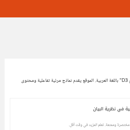
أود أن أشارك معكم موقعًا رائعًا وجدته مؤخرًا: "نظرية البيان باستخدام D3" باللغة العربية. الموقع يقدم نماذج مرئية تفاعلية ومحتوى
 مختصرة وممتعة. تعلم المزيد في وقت أقل.