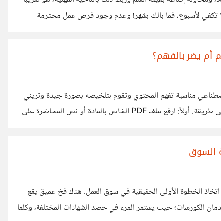
 فكرة التحدث مع أحد من جيل ألفا (مواليد 2010) مثلًا، ومحاولة إقناعه بقيمة العلم وربط ذلك بالناحية المهنية، هو تقريبًا
ي لا تكفي لأسبوع، فما بالك بشهر! وعدم وجود فرص عمل محترمة
التي يشهد الجميع لها، يبدأ الناس فيها في تحصيل دخل محترم بداية
م يرون صناع المحتوى التافه، بعيدًا حتى عن التيك
م أم يضر بالفهم؟
كاء اصطناعي مناسبة تفهم المحتوي وتقوم بتلخيصه بصورة جيدة وتريني
كيف يمكن أن تكون الأسئلة في أي جزء لذلك بحثت وتوصلت إلى طريقة. أولاً: ارفع ملف PDF الخاص بالمادة أو نص المحاضرة على
 واطلب منه توليد عدد من الأسئلة (100 أو 200 سؤال، حسب رغبتي) مع تحديد نوع الأسئلة اختيار من متعدد، مقالي، أو
النموذجية. ثانياً: انسخ هذه الأسئلة مع
ة السوق
 اتخاذ الخطوة الأولى الحقيقية في سوق العمل. هناك فخ عميق يقع
بإدمان الكورسات؛ حيث يستمر المرء في حصد الشهادات المختلفة، وكلما