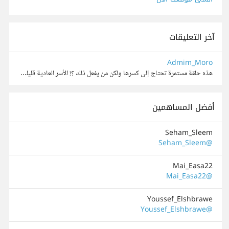
آخر التعليقات
Admim_Moro
هذه حلقة مستمرة تحتاج إلى كسرها ولكن من يفعل ذلك ؟! الأسر العادية قليلة الحيلة ، ومؤسسات الدولة تتبع أوامر الجهات العليا ، والجهات العليا هي من يقوم بما تشتكي منه من التوريث لذويهم ومعارفهم وإقصاء ...
أفضل المساهمين
Seham_Sleem
@Seham_Sleem
Mai_Easa22
@Mai_Easa22
Youssef_Elshbrawe
@Youssef_Elshbrawe