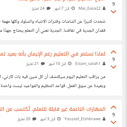
9
Mai_Easa22
قبل 7 أشهر
24 تعليق
نتحدث كثيرًا عن الشاشات وفترات الانتباه والسلوك وكلها مهمة
فقدان الجدية في ثقافتنا. الجدية تعني أن التعلم يحتاج جهدًا مس
وشخصيتنا وليس مجرد تسلية قصيرة. ثقافة الجدية تجعلنا نست
الطويل ونحافظ على القيم الصحيحة حتى لو لم تعجب الجميع ون
لماذا نستمر في التعليم رغم الإيمان بأنه بعيد تما
مواجهة الأفكار
9
Eslam_salah1
قبل 10 أشهر
21 تعليق
من يراقب التعليم اليوم سيكتشف أن كل شيئ فيه بات كارثي، ال
وبعيدة عن سوق العمل. قواعد التنظيم والمواعي
بعد كل هذه السنوات المرهقة ينتظر حديثي التخرج رحلة أخرى
المهارات الناعمة غير قابلة للتعلم، تُكتسب من ال
9
Youssef_Elshbrawe
قبل 3 أشهر
20 تعليق