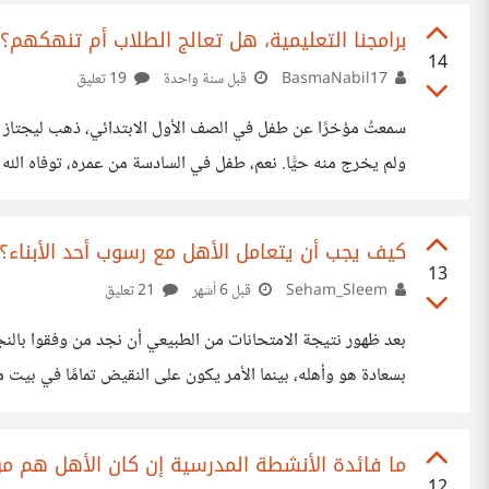
صداقات وعمل علاقات اجتماعية وما إلى ذلك. لكن أظن أنه يمكننا أن نبدأ بالتفكير
برامجنا التعليمية، هل تعالج الطلاب أم تنهكهم؟
14
BasmaNabil17
قبل سنة واحدة
19 تعليق
سمعتُ مؤخرًا عن طفل في الصف الأول الابتدائي، ذهب ليجتاز
ولم يخرج منه حيًّا. نعم، طفل في السادسة من عمره، توفاه ال
يتحمّل الضغط النفسي والبدني لاختبار يُفترض أن يُساعد الطلاب
يُرهقهم! وهذا الاختبار شرط أساسي يجب اجتيازه بعد البرنامج ال
كيف يجب أن يتعامل الأهل مع رسوب أحد الأبناء؟
13
Seham_Sleem
قبل 6 أشهر
21 تعليق
بعد ظهور نتيجة الامتحانات من الطبيعي أن نجد من وفقوا بالنج
بسعادة هو وأهله، بينما الأمر يكون على النقيض تمامًا في بيت م
الطالب فقط، بل قد يكون حزن الأم والأب أكبر من حزن الطالب ن
والغريب، والأصعب هو شعورهم بضياع تعبهم هباءً بعد أن جدوا 
ما فائدة الأنشطة المدرسية إن كان الأهل هم من
12