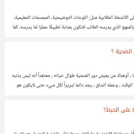
 الأنشطة الطلابية مثل: اللوحات التوضيحية، المجسمات التعليمية،
منهج الذي يدرسه الطالب فتكون بمثابة تطبيقًا عمليًا لما يدرسه، كما
لفصول لتقريب المعلومات للطلبة وجعلها أكثر سهولة للفهم، فمثلًا
وآخر للخلية الحيوانية سواء على هيئة لوحة مرسومة أو مجسمة أو
الضحية ؟
 ، أوهناك من يعيش دور الضحية طوال حياته ، معتقداً أنه ليس بذنبه
ق الوقت ، وعمله الشاق ، يجد دائما تبريراً لكل شيء حتى لايكون هو
منتظراً دوماً الظروف والأوقات المثالية ليبدأ نجاحاته الساحقة ،
ة على الحيط؟