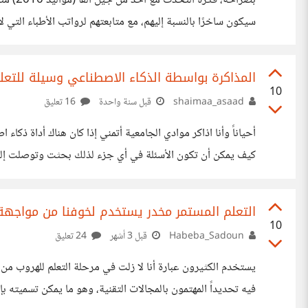
بصراحة،
سيكون ساخرًا بالنسبة إليهم، مع متابعتهم لرواتب الأطباء الت
للمهندسين (ورواتب هزيلة أيضًا).. وهنا نتحدث عن كليات القمة 
من النصف الثاني من الثلاثينيات على أقل تقدير، في المقابل، ه
المذاكرة بواسطة الذكاء الاصطناعي وسيلة للتعل
10
shaimaa_asaad
قبل سنة واحدة
16 تعليق
أحياناََ وأنا اذاكر موادي الجامعية أتمني إذا كان هناك أداة ذ
Gemini،
صح وخطأ. وسيقوم الذكاء الاصطناعي بإنشاء الأسئلة مع إجاباتها 
التعلم المستمر مخدر يستخدم لخوفنا من مواجه
10
Habeba_Sadoun
قبل 3 أشهر
24 تعليق
يستخدم الكثيرون عبارة أنا لا زلت في مرحلة التعلم للهروب من
فيه تحديداً المهتمون بالمجالات التقنية، وهو ما يمكن تسميته 