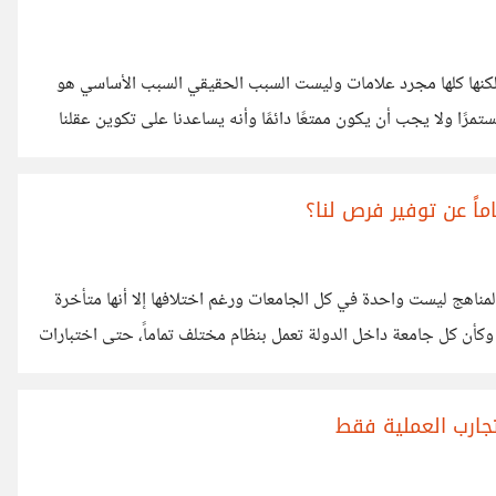
 لكنها كلها مجرد علامات وليست السبب الحقيقي السبب الأساسي هو
تمرًا ولا يجب أن يكون ممتعًا دائمًا وأنه يساعدنا على تكوين عقلنا
خدم الشاشات باعتدال ونتقبل بعض الصعوبات لننمو على المدى
عتمد على خبرة الآخرين نجد الكثير من الطلاب اليوم يتجنبون
ماً عن توفير فرص لنا؟
مناهج ليست واحدة في كل الجامعات ورغم اختلافها إلا أنها متأخرة
د ليست واحدة وكأن كل جامعة داخل الدولة تعمل بنظام مختلف تماماً، حتى اختبارات
تقييم الطلاب شخص يأخذ امتياز في جامعة والآخر حصل على جيد لأن امتحان الأول سهل وامتحان الثاني كارثي. حتى بعد التخرج
 مرهقة وطويلة وبلا معالم، حيث البحث عن
تجارب العملية فقط