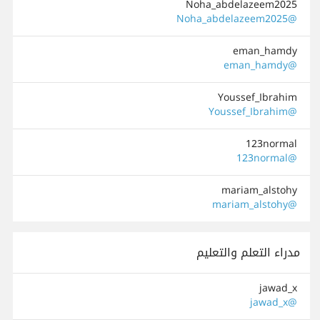
Noha_abdelazeem2025
@Noha_abdelazeem2025
eman_hamdy
@eman_hamdy
Youssef_Ibrahim
@Youssef_Ibrahim
123normal
@123normal
mariam_alstohy
@mariam_alstohy
مدراء التعلم والتعليم
jawad_x
@jawad_x