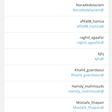
NoraAbdelaziem
@NoraAbdelaziem
afifa08_hamza
@afifa08_hamza
raghd_agaafar
@raghd_agaafar
kjhj
@kjhj
Khalid_guerdaoui
@Khalid_guerdaoui
Hamdy_mahmouds
@Hamdy_mahmouds
Mostafa_Shapan
@Mostafa_Shapan