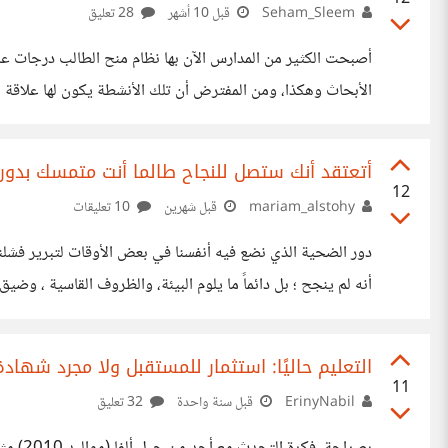
Seham_Sleem
قبل 10 أشهر
28 تعليق
أصبحت الكثير من المدارس الآن بها نظام منح الطالب درجات على
الأبحاث وهكذا، ومن المفترض أن تلك الأنشطة يكون لها علاقة بال
في أحيان أخرى يتم الشرح باستخدام هذه الوسائل التعليمية في ا
عند دراسة الخلايا يقوم المعلم بطلب نموذجًا للخلية النباتية 
أتعتقد أنك ستصل للنجاح طالما أنت متمسك بدور 
ماكيت أو
12
mariam_alstohy
قبل شهرين
10 تعليقات
دور الضحية الذي نضع فيه أنفسنا في بعض الأوقات لتبرير فشلنا
أنه لم ينجح ؛ بل دائماً ما يلوم البيئة، والظروف القاسية ، وضي
المخطئ أو المذنب ، بمعنى أدق يزيح عن كاهليه مسؤولية حياته ! 
لكن الحقيقة المُرة أن تلك الظروف المثالية لن تأتي
التعليم حاليًا: استثمار للمستقبل ولا مجرد شهاد
11
ErinyNabil
قبل سنة واحدة
32 تعليق