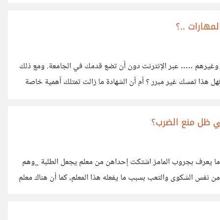
ون مستعداً. لقد وقعت شخصياً في هذه المشكلة، حيث كنت أوهم نفسي
ا كانت في الحقيقة مجرد وسيلة دفاعية يؤجل
مهارات ..؟
في عالمنا اليوم ... يمكنك تعلم البرمجة ، التصميم ، أو التسويق وغيرهم ..... عبر الإنترنت دون أن تضع قدمك في الجامعة. ومع ذلك
، ما زال كثير من أصحاب العمل يطلبون الشهادة كشرط أساسي فهل هذا تمسك غير مبرر ؟ أم أن الشهادة ما زالت تمتلك أهمية خاصة
هل عصر المهارات ألغى الحاجة إلى الشهادات .. ؟
ي ظل منع الضرب؟
 ما يعرف بجروب المامز اشتكت إحداهن من معلم يجعل الطلبة _وهم
 نفس الشكوى والتعب بسبب ما يفعله هذا المعلم، كما أن هناك معلم
م يخافون منه ويخشونه ويشعرون بالسعادة إذا غاب يومًا، وعند ذهاب
هذا الحد وأنه يعامل الطلبة هكذا بسبب