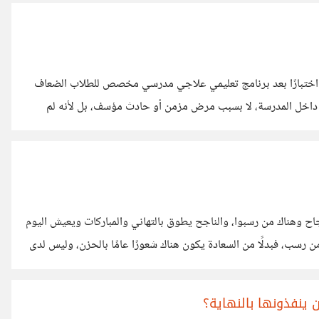
 اختبارًا بعد برنامج تعليمي علاجي مدرسي مخصص للطلاب الضعاف
له داخل المدرسة، لا بسبب مرض مزمن أو حادث مؤسف، بل لأنه لم
 الضعاف على تطوير مهاراتهم في اللغة العربية والرياضيات ، لا أن
تعليمي الذي يتم في الإجازة وإلا لن ينتقل
اح وهناك من رسبوا، والناجح يطوق بالتهاني والمباركات ويعيش اليوم
ن رسب، فبدلًا من السعادة يكون هناك شعورًا عامًا بالحزن، وليس لدى
فسه، فهم يشعرون وقتها بخيبة الأمل وربما يخافوا من شماتة القريب
في العمل لتحصيل المال
 ينفذونها بالنهاية؟