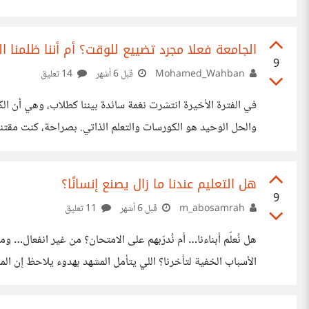
الحالات. ففي المجتمع المدرسي يوجد العديد من الطلاب الذين 
في مجالات أخرى غير الحفظ والاختبارات. فهناك من يملك ذكاءً عملي
الجامعة فعلا مجرد تضييع للوقت؟ أم أننا ظلمنا ال
9
Mohamed_Wahban
قبل 6 أشهر
14 تعليق
في الفترة الأخيرة انتشرت نغمة سائدة بيننا كطلاب، وهي أن الكل
والحل الوحيد هو الكورسات والتعلم الذاتي. ​بصراحة، كنت مقتنع
الكورسات الخارجية ممتازة لتعلم الأدوات والتقنيات الحديثة، لك
أو المتخصص. ​الجامعة تعلمك لماذا تعمل الأشياء، بينما الكورسا
هل التعليم عندنا ما زال يصنع إنسانًا؟
قديمة يخرج
9
m_abosamrah
قبل 6 أشهر
11 تعليق
هل نُعلّم أبناءنا… أم نُدرّبهم على الامتحان؟ من غير انفعال… 
الأسباب الخفية لتأخرنا؟ اللي يتأمل المشهد بهدوء يلاحظ إن ال
بالإنسان؟”. سنوات طويلة من الدراسة، نخرج بعدها بشهادة… لكن
للذات أو للواقع. الطالب يتعلم كيف يحفظ، لكن لا يتعلم كيف ي