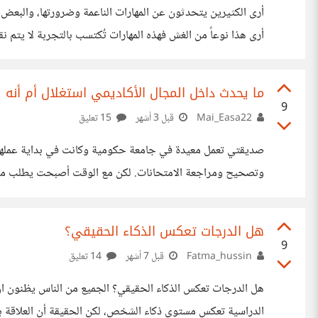
أرى الكثيرين يتحدثون عن المهارات الناعمة وضرورتها، والبعض ب
أرى هذا نوعاً من الغش فهذه المهارات تُكتسب بالتجربة لا يتم ن
العمل تحت ضغط أو تقبُل الأراء المختلفة أو الذكاء العاطفي أ
حسب كل شخص وتربيته وبيئته ونفسيته ونضجه، وليس لها علاقة 
ما يحدث داخل المجال الأكاديمي استغلال أم أن
9
Mai_Easa22
قبل 3 أشهر
15 تعليق
صديقتي تعمل معيدة في جامعة حكومية وكانت في بداية عملها
وتصحيح ومراجعة الامتحانات. لكن مع الوقت أصبحت يطلب منها 
ميديا وأحيانًا إنهاء إجراءات تخص القسم أو تسليم مستندات ر
أساسي من وظيفتها رغم أنها لم تذكر بوضوح ضمن مسؤولياتها من ا
هل الدرجات تعكس الذكاء الحقيقي؟
مفروض عليها
9
Fatma_hussin
قبل 7 أشهر
14 تعليق
هل الدرجات تعكس الذكاء الحقيقي؟ الجميع من الناس يظنون ان 
الدراسية تعكس مستوى ذكاء الشخص، لكن الحقيقة أن العلاقة ب