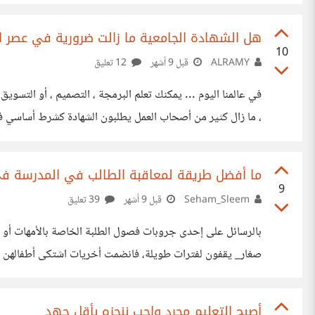
أنهى مساراً تعليمياً أقنع نفسه بضرورة تعلم أداة إضافية ليك
بأن كل شهادة جديدة هي الدرع الذي سيحميني من الفشل، بينم
هل الشهادة الجامعية ما زالت ضرورية في عصر ال
10
ALRAMY
قبل 9 أشهر
12 تعليق
وتقدم ما لا تستطيع الدورات والمنصات الرقمية تعويضه؟ >>> و
ما أفضل طريقة لمعاقبة الطالب في المدرسة ف
9
Seham_Sleem
قبل 9 أشهر
39 تعليق
بالرسائل على إحدى جروبات فصول الطلبة الخاصة بالأمهات أو
صغار_ يقفون لفترات طويلة، فانضمت أخريات اشتكى أطفالهن من
آخر تم ذكره قبل ذلك وأنه يعامل الطلبة بشدة وحزم لدرجة أنه
إحدى الأمهات للحديث معه بالمدرسة وجدت أنه ليس مخيفًا إلى 
أصبح التعليم مجرد واجب ننجزه بأقل جهد