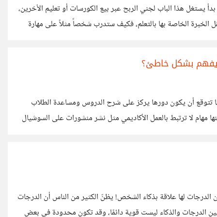
دأ يستغل هذا الباب لجني الربح عبر بيع الكورسات أو تعليم الأخرين،
قل الخبرة الخاصة بها بالتعلم، فكيف ستدرب شخصاً مثلاً على مهارة
و التواصل الفعال. هذه كلها سمات شخصية تخضع لكثير من المؤثرات
بالعلم والتعلم، أعتقد أن أفضل طريقة لإكتسابها
ه يفهم بشكل خاطئ؟
 تتوقع أن يكون دورها يركز على شرح الدروس ومساعدة الطلاب
مهام لا ترتبط بالعمل الأكاديمي مثل نشر منشورات على السوشيال
سمية بدل الموظف الإداري المختص. أصبحت تتعامل وكأنها جزء
لبداية. المشكلة أنه يتم التعامل مع هذه المهام وكأنها واجب
الدرجات لها علاقة بذكاء الشخص! يظنّ الكثير من الناس أن الدرجات
ين الدرجات والذكاء ليست قوية دائمًا، وقد تكون محدودة في بعض