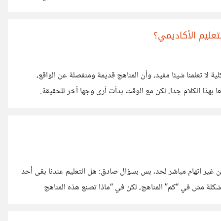
لا يحصلون على درجات عالية، ومع ذلك يتمتعون بذكاء ، ذكاء يظهر
ًا، أو إبداعيًا، أو اجتماعيًا، لكنه لا يستطيع
تعليم الأكاديمي؟
ية لا تعلمنا شيئا مفيد، وأن المناهج قديمة ومنفصلة عن الواقع،
ا بهذا الكلام جدا، لكن مع الوقت بدأت أرى وجها آخر للحقيقة.
ن الدراسة الجامعية لو ركزنا فيها بضمير هي التي تبني عقلية المهندس
ت تعلمك كيف تستخدمها. وإهمال الدراسة الجامعية تماما بحجة أنها
ومن غير اتهام مباشر لحد، بس بسؤال صادق: هل التعليم عندنا بقى أحد
مشكلة مش في “كم” المناهج، لكن في “ماذا تصنع هذه المناهج
 من غير مهارة حياة حقيقية، ولا قدرة على التفكير المستقل، ولا فهم
سأل. كيف ينجح في الامتحان،