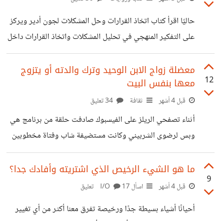
عمل عادي مع بعض اللحظات اللطيفة، أو مناسبة للزيارة
حاليًا اقرأ كتاب اتخاذ القرارات وحل المشكلات لجون أدير ويركز
والخروج والتجمعات، ولكل شخص تفاصيل مختلفة يعيش بها
على التفكير المنهجي في تحليل المشكلات واتخاذ القرارات داخل
أجواءه الخاصة شاركونا هذه الأجواء لنفرح ونحتفل معًا.
الإدارة والعمل. هذا الكتاب اشتريته بالصدفة ولم أتوقع أنه
سيعجبني من البداية، ولكن الكتاب شدني من أول صفحاته
معضلة زواج الابن الوحيد وترك والدته أو يتزوج
12
معها بنفس البيت
ومتحمسة لإنهائه. ما قرأته حتى الآن صفحات قليلة عن آلية عمل
العقل، والتفكير الفعال، وتعريف بمبدأ العمل العميق، وشارك معنا
قبل 4 أشهر
ثقافة
34 تعليق
بعض المعضلات لحلها ربما أشارككم أحدها بمجتمع تسلية لنتسلى
أثناء تصفحي الريلز على الفيسبوك صادفت حلقة من برنامج هي
قليلًا. والآن شاركونا ما تقرأوا حاليا اسم الكتاب ومختصر لما
وبس لرضوى الشربيني وكانت مستضيفة شاب وفتاة مخطوبين
قرأتوه ربما نخرج بقائمة
من سنتين تقريبًا، وتقريبا الولد وحيد أمه ووالده متوفي، وتريد
أن يتزوجوا وتعيش معهم وتقول أنه ابنها الوحيد ولا تتحمل أن
ما هو الشيء الرخيص الذي اشتريته وأفادك جدا؟
9
تعيش بعيد عنه، وهي لن تفعل شيء وستجلس بغرفة ولن تتدخل
قبل 4 أشهر
اسأل I/O
17 تعليق
بشيء والشقة كلها للعروس. على الناحية الآخرى العروس كانت
أحيانًا أشياء بسيطة جدًا ورخيصة تفرق معنا أكثر من أي تغيير
تعمل وتساعد خطيبها لشراء شقة، وتريد مساحة خاصة بها حتى