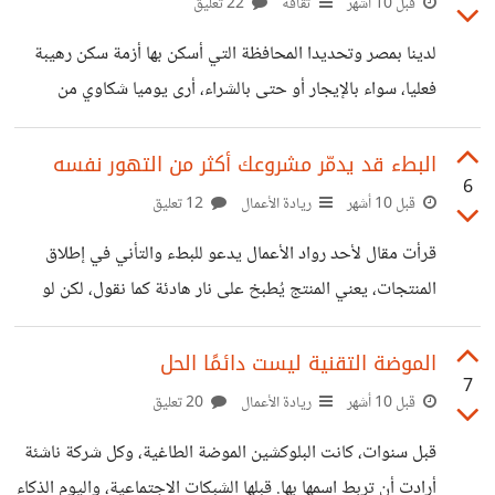
قبل 10 أشهر
ثقافة
22 تعليق
اضطرت لبناء حلول دفع ودعم محلي كي تستمر. كذلك شركة
لدينا بمصر وتحديدا المحافظة التي أسكن بها أزمة سكن رهيبة
سوق.كوم سابقا عندما بدأت لم تكن مجرد متجر إلكتروني، بل
فعليا، سواء بالإيجار أو حتى بالشراء، أرى يوميا شكاوي من
بنت أنظمة شحن ودفع خاص بها لتعمل. هذه المشاريع الجانبية لم
ارتفاع الأسعار وعدم قدرة الأسر على إيجاد سكن، ومنهم من
تكن رفاهية
سينتهي عقد إيجاره خلال الشهر ولم يجد بديل بسبب غلاء أسعار
البطء قد يدمّر مشروعك أكثر من التهور نفسه
6
الإيجار فعلى سبيل المثال إيجار شقة في منطقة متوسطة
قبل 10 أشهر
ريادة الأعمال
12 تعليق
غرفتين وصالة قطعتين تصل ل7000 جنيه مصري لو تشطيبها
قرأت مقال لأحد رواد الأعمال يدعو للبطء والتأني في إطلاق
جيد جدا وطبعا هذا بالنسبة لمتوسط الدخل بمصر مرتفع جدا،
المنتجات، يعني المنتج يُطبخ على نار هادئة كما نقول، لكن لو
كذلك من معه مبلغ ويريد الشراء ولكن بسوق العقارات لا يجد
نظرنا لقصص النجاح الكبرى سنجد أن الاندفاع كان سببًا في
ولادتها. فيسبوك بشعارها القديم تحرك بسرعة واكسر الأشياء لم
الموضة التقنية ليست دائمًا الحل
7
تكن لتصل إلى مليار مستخدم لو انتظرت حتى يكتمل المنتج بلا
قبل 10 أشهر
ريادة الأعمال
20 تعليق
ثغرات، كذلك أوبر دخلت أسواقًا كثيرة قبل أن تتضح القوانين أو
قبل سنوات، كانت البلوكشين الموضة الطاغية، وكل شركة ناشئة
البنية التحتية، وتعرضت لغرامات وحظر مؤقت، لكنها في النهاية
أرادت أن تربط اسمها بها. قبلها الشبكات الاجتماعية، واليوم الذكاء