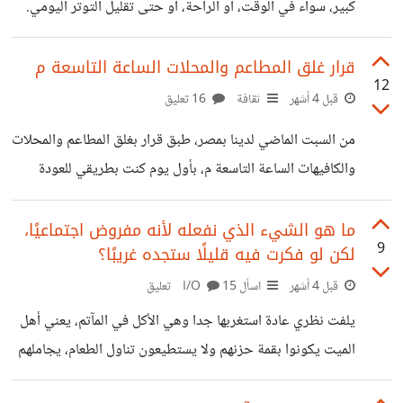
كبير، سواء في الوقت، أو الراحة، أو حتى تقليل التوتر اليومي.
لو غرفة واحدة، والمذيعة اقترحت حل أن يأجروا شقتين
فمثلًا المشي من الأشياء التي لا تكلفنا شيء ولكن مفيد جدا على
منفصلتين فوق
المستوى النفسي والبدني. كذلك زراعة النباتات البسيطة ببلكونة
قرار غلق المطاعم والمحلات الساعة التاسعة م
12
المنزل، مثل النعناع والكسبرة والريحان، سعرها بسيط جدا
قبل 4 أشهر
ثقافة
16 تعليق
واعتني بها يوميا واستخدم منها وقتما أريد.
من السبت الماضي لدينا بمصر، طبق قرار بغلق المطاعم والمحلات
والكافيهات الساعة التاسعة م، بأول يوم كنت بطريقي للعودة
للمنزل ورأيت كيف أصبح شكل البلد بعد هذا القرار وهذا ما لم
أتوقعه، أصبح هناك ظلام دامس تماما، الإنارة كلها تقريبا كانت
ما هو الشيء الذي نفعله لأنه مفروض اجتماعيًا،
9
لكن لو فكرت فيه قليلًا ستجده غريبًا؟
معتمدة على إنارة المطاعم والكافيهات، الشوارع الرئيسية بالبلد
ظلام دامس نتحرك في ضوء السيارات، وهذا صدمني جدا، لأن
قبل 4 أشهر
اسأل I/O
15 تعليق
بهذا الوضع سيكون حتى على الناس الخروج في هذا الظلام،
يلفت نظري عادة استغربها جدا وهي الأكل في المآتم، يعني أهل
ناهينا عن الشوارع الجانبية بمختلف الأماكن، من حيث القدرة
الميت يكونوا بقمة حزنهم ولا يستطيعون تناول الطعام، يجاملهم
على التحرك
الأقارب بإرسال طعام جاهز لمساعدتهم فيأكلها ضيوف العزاء من