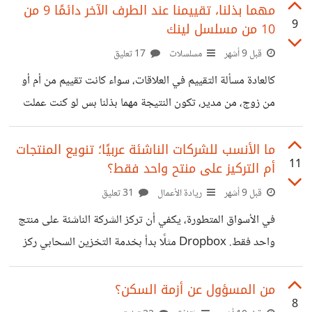
تقريبا وتعتبر قمة المنحنى ما قبلها كان صعود وما بعدها هبوط،
مهما بذلنا، تقييمنا عند الطرف الآخر دائمًا 9 من
9
10 من مسلسل لينك
لذا لنرى أهدافكم ما قبل الأربعين.
قبل 9 أشهر
مسلسلات
17 تعليق
كالعادة مسألة التقييم في العلاقات، سواء كانت تقييم من أم أو
من زوج، من مدير، تكون النتيجة مهما بذلنا بس لو كنت عملت
كذا ، يترك كل الجهد المبذول والنتيجة القريبة جدا للمطلوب
ويمسك في ما هو ناقص. زوج يدخل المنزل يجده مرتب والطعام
ما الأنسب للشركات الناشئة عربيًا؛ تنويع المنتجات
11
أم التركيز على منتح واحد فقط؟
جاهز، وزوجته تبتسم بوجهه، وبعد كل هذا يقولها الأكل ناقص
ملح، ببساطة اذهب واحضر الملح ههههه. كذلك مدير يجد موظف
قبل 9 أشهر
ريادة الأعمال
31 تعليق
يبذل أقصى ما لديه وقدم عمل قريب من الممتاز، لكن يقوله لو
في الأسواق المتطورة، يكفي أن تركز الشركة الناشئة على منتج
النقطة دي كانت اتعملت
واحد فقط. Dropbox مثلًا بدأ بخدمة التخزين السحابي ركز
على هذه الخدمة بشكل أساسي، حتى وصل إلى ملايين
المستخدمين. لكن في منطقتنا العربية، الصورة مختلفة. فعندما
من المسؤول عن أزمة السكن؟
8
بدأت شركة كريم لم تكتفي أن تكون مجرد تطبيق سيارات، بل