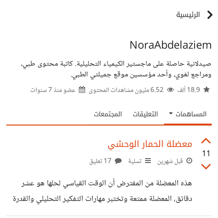
الرئيسية
NoraAbdelaziem
صيدلانية حاصلة على ماجستير الكيمياء التحليلية. كاتبة محتوى طبي،
ومراجع لغوي، وأحد مؤسسين موقع جميلتي الطبي.
18.9 ألف
6.52 مليون مشاهدات المحتوى
عضو منذ
7 سنوات
المساهمات
التعليقات
المجتمعات
معضلة الحمار الوحشي
11
قبل شهرين
تسلية
17 تعليق
هذه المعضلة من المفترض أن الوقت القياسي لحلها هو عشر
دقائق، المعضلة ممتعة وتختبر مهارات التفكير التحليلي والقدرة
على حل المشكلات والاستنتاج المنطقي، ورقة وقلم وابدأ، ومن