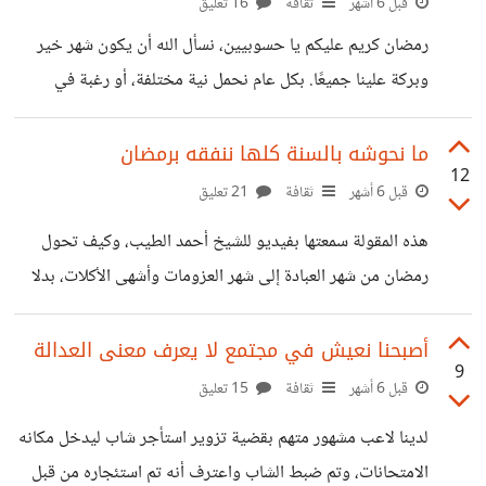
المحاميين والمحاسبين، ومديري المشاريع ومتخصصي التسويق،
قبل 6 أشهر
ثقافة
16 تعليق
والمصممين والمطورين، سيتم أتمتة كل هذه الوظائف بالكامل
رمضان كريم عليكم يا حسوبيين، نسأل الله أن يكون شهر خير
بالذكاء الاصطناعي خلال 12 -18 شهرًا مقبلة. باختصار كما قال
وبركة علينا جميعًا. بكل عام نحمل نية مختلفة، أو رغبة في
إيلون ماسك أي شخص يجلس أمام الكمبيوتر يفعل شيئًا
تعديل عادة صغيرة، أو تصحيح أمر شعرنا أنه لم يكن كما تمنيناه
سيستحوذ الذكاء الاصنطاعي على تلك
في العام السابق. ربما كان الحماس في البداية ثم تراجع، ربما
ما نحوشه بالسنة كلها ننفقه برمضان
12
ضاع الوقت بين العمل والانشغالات، أو ربما مر الشهر سريعًا دون
قبل 6 أشهر
ثقافة
21 تعليق
أن نعيش تفاصيله كما أردنا. عن نفسي أفكر هذا العام أن أركز
هذه المقولة سمعتها بفيديو للشيخ أحمد الطيب، وكيف تحول
على تنظيم وقتي بدل الاكتفاء بالحماس في البداية، وأن أوفق
رمضان من شهر العبادة إلى شهر العزومات وأشهى الأكلات، بدلا
بين مواعيد
من أن نركز بالعبادة ونقلل من الأكل، والانكفاء على الداخل وتعلم
التركيز على النفس ووعيها. طبعًا هو محق جدًا، فاليوم ومع
أصبحنا نعيش في مجتمع لا يعرف معنى العدالة
9
اقتراب الشهر الفضيل -كل عام وأنتم بخير ورمضان كريم عليكم-
قبل 6 أشهر
ثقافة
15 تعليق
تبدأ العائلات بالقلق حول تكلفة الطعام والتسوق لكافة
لدينا لاعب مشهور متهم بقضية تزوير استأجر شاب ليدخل مكانه
احتياجاتهم وشراء أشياء لا تأكل إلا برمضان، يعني بدلا من صفاء
الامتحانات، وتم ضبط الشاب واعترف أنه تم استئجاره من قبل
الذهن والاستعداد الروحي للشهر الناس تقلق حول التكلفة المالية