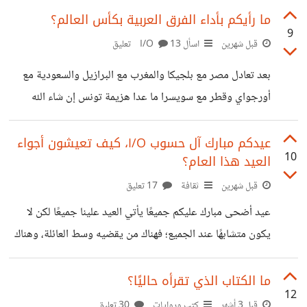
ينتهي يخبرنا الوقت الذي استغرقه والنتيجة. المعضلة كالتالي:
ما رأيكم بأداء الفرق العربية بكأس العالم؟
9
من يملك الحمار الوحشي؟ 1- هناك خمسة منازل، لكل منها باب
قبل شهرين
اسأل I/O
13 تعليق
بلون مختلف، ويعيش بداخلها أشخاص من جنسيات مختلفة.
بعد تعادل مصر مع بلجيكا والمغرب مع البرازيل والسعودية مع
ويملك هؤلاء الأشخاص حيوانات أليفة مختلفة، ويشربون
أورجواي وقطر مع سويسرا ما عدا هزيمة تونس إن شاء الله
مشروبات مختلفة، ويتناول كل واحد منهم نوعًا مختلفًا من
تستطيع أن ترفع من أدائها بالقادم، وبانتظار الأردن والجزائر
الطعام. 2- الرجل الأسترالي يعيش في منزل بابه أحمر. 3-
والعراق وأتوقع لهم الفوز أو التعادل، أرى أن أداء الفرق العربية
عيدكم مبارك آل حسوب I/O، كيف تعيشون أجواء
10
العيد هذا العام؟
تغيرت هذا المونديال تغير كبير، خاصة المغرب أدائهم ممتاز
واستثمارهم واضح بأداء اللاعبين، كذلك المنتخب المصري من
قبل شهرين
ثقافة
17 تعليق
أروع المبارايات التي قاموا بها، وكذلك السعودية وقطر.
عيد أضحى مبارك عليكم جميعًا يأتي العيد علينا جميعًا لكن لا
يكون متشابهًا عند الجميع؛ فهناك من يقضيه وسط العائلة، وهناك
من يمر عليه أثناء العمل أو السفر بمفرده كحال أغلب المغتربين
أو حتى بالدراسة، ومع ذلك يحاول كل شخص أن يصنع له شعوره
ما الكتاب الذي تقرأه حاليًا؟
12
الخاص بالعيد بطريقته. قد يكون عيدًا هادئًا في المنزل، أو يوم
قبل 3 أشهر
كتب وروايات
30 تعليق