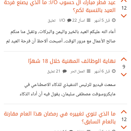
الأقارب والأصدقاء. العادة الثانية هي مواعيد عمل البنوك والتي
عيد فطر مبارك آل حسوب I/O: ما الذي يصنع فرحة
12
العيد بالنسبة لكم؟
غالبا ما تكون بنفس مواعيد عمل الموظفين بالقطاعات الحكومية
والخاصة، يعني من يريد اي خدمة عليه بيوم إجازة يقضيه
قبل 5 أشهر
اسأل I/O
22 تعليق
بأروقة البنوك، من المنطقي أن يكون هناك فترات مسائية في
أعاد الله عليكم العيد بالخير واليمن والبركات، وتقبل منا منكم
بعض الأيام مثل بعض الخدمات الحكومية مثل السجل المدني.
صالح الأعمال مع مرور الوقت، أصبحت ألاحظ أن فرحة العيد لم
تعد مرتبطة بأشياء كبيرة كما كانت سابقًا، بل بتفاصيل صغيرة
نصنعها نحن؛ لحظة هدوء، لقاء بسيط، أو حتى مكالمة مع شخص
نهاية الوظائف المهنية خلال 18 شهرًا
9
نشتاق له. بالنسبة لي، صرت أقدر هذه التفاصيل أكثر، وأشعر أنها
قبل 6 أشهر
العمل الحر
21 تعليق
هي التي تعطي العيد معناه الحقيقي وسط انشغالات الحياة.
سمعت فيديو للرئيس التنفيذي للذكاء الاصطناعي في
مايكروسوفت مصطفى سليمان، يقول فيه أن أداء الذكاء
الاصطناعي يتطور بشكل ملحوظ وأنه سيصل لمستوى البشر في
معظم إن لم يكن كل المهام المهنية، وبالتالي معظم أصحاب
ما الذي تنوي تغييره في رمضان هذا العام مقارنة
12
بالعام السابق؟
الياقات البيضاء التي تتطلب الجلوس أمام الكمبيوتر سواء