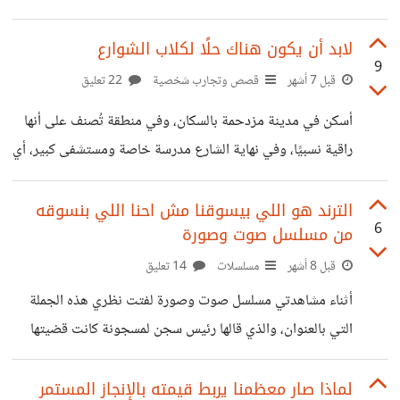
اللاعب ليلتحق بدلا منه بلجان الامتحانات، المهم تم الحكم عليه
المطلوبة لتغطية
بالحبس لمدة عام مع دفع غرامة، الغريب أنه بالاستئناف تم إيقاف
لابد أن يكون هناك حلًا لكلاب الشوارع
9
التنفيذ لمدة ثلاثة سنوات، لم أتوقع ذلك لأن هذه قضية واضحة
قبل 7 أشهر
قصص وتجارب شخصية
22 تعليق
الأركان متهم وهناك الأدوات التي تدينه، فلماذا تم إيقاف التنفيذ؟
أسكن في مدينة مزدحمة بالسكان، وفي منطقة تُصنف على أنها
فهذه القضية تحديدا تنفيذ الحكم يؤكد على أن الكل سواسية
راقية نسبيًا، وفي نهاية الشارع مدرسة خاصة ومستشفى كبير، أي
وأن الغني قبل الفقير سيعلم أن المال لا
منطقة يفترض أنها آمنة ومناسبة للعائلات. ورغم ذلك، الشارع
يمتلئ بالكلاب الضالة بشكل لافت. أصبحت أشعر بقلق حقيقي
الترند هو اللي بيسوقنا مش احنا اللي بنسوقه
6
من مسلسل صوت وصورة
كل صباح عند ذهاب أولادي إلى المدرسة. حتى الخروج لأي
مشوار بسيط صار يتطلب حذرًا زائدًا، مراقبة الطريق، والانتباه
قبل 8 أشهر
مسلسلات
14 تعليق
لأي حركة مفاجئة. هذا القلق لا يأتي من فراغ، بل من واقع نعيشه
أثناء مشاهدتي مسلسل صوت وصورة لفتت نظري هذه الجملة
يوميًا. وما لفت انتباهي مؤخرًا أن الأمر لم يعد حالة
التي بالعنوان، والذي قالها رئيس سجن لمسجونة كانت قضيتها
تريند وتحولت لرأي عام وكانت جمعيات دعم المرأة تتسابق
لدعمها وبمجرد ظهور قضية قتل جديدة لفتاة أمام جامعتها
لماذا صار معظمنا يربط قيمته بالإنجاز المستمر