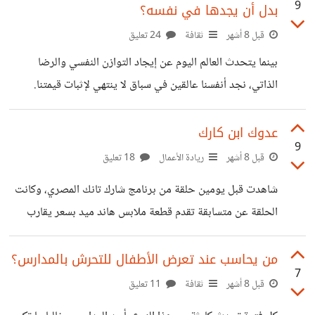
9
بدل أن يجدها في نفسه؟
انشغلوا بها وانسحبوا من دعم قضيتها، وهذا باختصار ما نراه على
السوشيال ميديا باستمرار، بداية من حوادث القتل التي تأتي
قبل 8 أشهر
ثقافة
24 تعليق
وتذهب تتصدر التريند وتختفي، قضايا التحرش التي تقلب
بينما يتحدث العالم اليوم عن إيجاد التوازن النفسي والرضا
المجتمع والجميع يثور ثم تنفجر البالونة ولا نعلم ماذا حدث بعد
الذاتي، نجد أنفسنا عالقين في سباق لا ينتهي لإثبات قيمتنا.
ذلك، قضايا الإهمال الكبيرة والتي
ألاحظ أننا ننجز عملًا كبيرًا، نفرح قليلًا، ثم بدل أن نرتاح نُعيد
الضغط على أنفسنا وكأن الإنجاز لا يساوي شيئًا. الطالب الذي
عدوك ابن كارك
9
يحصد أعلى الدرجات، الموظف الذي يحصل على ترقية، المستقل
قبل 8 أشهر
ريادة الأعمال
18 تعليق
الذي ينهي مشروعًا بنجاح كلهم يعرفون هذا الإحساس. لحظة
شاهدت قبل يومين حلقة من برنامج شارك تانك المصري، وكانت
الفرح قصيرة، ثم يبدأ القلق من جديد: هل سأحافظ على
الحلقة عن متسابقة تقدم قطعة ملابس هاند ميد بسعر يقارب
المستوى؟ ماذا لو لم أستطع إثبات نفسي مرة أخرى؟ المؤسف أن
19000 جنيه، وعند النقاش مع الحكام تحديدًا الأختين صاحبات
براند أختين وهو قائم على نفس المبدأ هاندميد ولكن حقائب
من يحاسب عند تعرض الأطفال للتحرش بالمدارس؟
7
ويصدر لعدة دول منها أمريكا وفرنسا، ويستهدفوا نفس الشريحة
قبل 8 أشهر
ثقافة
11 تعليق
تقريبا، يعني أكثر أشخاص يمكنهم أن يفيدوها. لكن بدأت واحدة