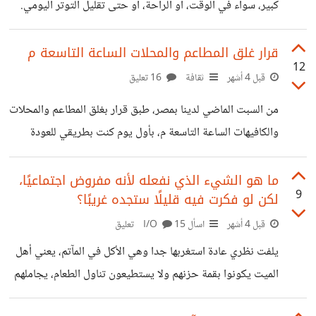
كبير، سواء في الوقت، أو الراحة، أو حتى تقليل التوتر اليومي.
لو غرفة واحدة، والمذيعة اقترحت حل أن يأجروا شقتين
فمثلًا المشي من الأشياء التي لا تكلفنا شيء ولكن مفيد جدا على
منفصلتين فوق
المستوى النفسي والبدني. كذلك زراعة النباتات البسيطة ببلكونة
قرار غلق المطاعم والمحلات الساعة التاسعة م
12
المنزل، مثل النعناع والكسبرة والريحان، سعرها بسيط جدا
قبل 4 أشهر
ثقافة
16 تعليق
واعتني بها يوميا واستخدم منها وقتما أريد.
من السبت الماضي لدينا بمصر، طبق قرار بغلق المطاعم والمحلات
والكافيهات الساعة التاسعة م، بأول يوم كنت بطريقي للعودة
للمنزل ورأيت كيف أصبح شكل البلد بعد هذا القرار وهذا ما لم
أتوقعه، أصبح هناك ظلام دامس تماما، الإنارة كلها تقريبا كانت
ما هو الشيء الذي نفعله لأنه مفروض اجتماعيًا،
9
لكن لو فكرت فيه قليلًا ستجده غريبًا؟
معتمدة على إنارة المطاعم والكافيهات، الشوارع الرئيسية بالبلد
ظلام دامس نتحرك في ضوء السيارات، وهذا صدمني جدا، لأن
قبل 4 أشهر
اسأل I/O
15 تعليق
بهذا الوضع سيكون حتى على الناس الخروج في هذا الظلام،
يلفت نظري عادة استغربها جدا وهي الأكل في المآتم، يعني أهل
ناهينا عن الشوارع الجانبية بمختلف الأماكن، من حيث القدرة
الميت يكونوا بقمة حزنهم ولا يستطيعون تناول الطعام، يجاملهم
على التحرك
الأقارب بإرسال طعام جاهز لمساعدتهم فيأكلها ضيوف العزاء من