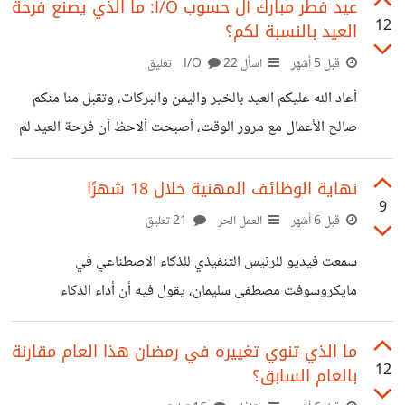
الأقارب والأصدقاء. العادة الثانية هي مواعيد عمل البنوك والتي
عيد فطر مبارك آل حسوب I/O: ما الذي يصنع فرحة
12
العيد بالنسبة لكم؟
غالبا ما تكون بنفس مواعيد عمل الموظفين بالقطاعات الحكومية
والخاصة، يعني من يريد اي خدمة عليه بيوم إجازة يقضيه
قبل 5 أشهر
اسأل I/O
22 تعليق
بأروقة البنوك، من المنطقي أن يكون هناك فترات مسائية في
أعاد الله عليكم العيد بالخير واليمن والبركات، وتقبل منا منكم
بعض الأيام مثل بعض الخدمات الحكومية مثل السجل المدني.
صالح الأعمال مع مرور الوقت، أصبحت ألاحظ أن فرحة العيد لم
تعد مرتبطة بأشياء كبيرة كما كانت سابقًا، بل بتفاصيل صغيرة
نصنعها نحن؛ لحظة هدوء، لقاء بسيط، أو حتى مكالمة مع شخص
نهاية الوظائف المهنية خلال 18 شهرًا
9
نشتاق له. بالنسبة لي، صرت أقدر هذه التفاصيل أكثر، وأشعر أنها
قبل 6 أشهر
العمل الحر
21 تعليق
هي التي تعطي العيد معناه الحقيقي وسط انشغالات الحياة.
سمعت فيديو للرئيس التنفيذي للذكاء الاصطناعي في
مايكروسوفت مصطفى سليمان، يقول فيه أن أداء الذكاء
الاصطناعي يتطور بشكل ملحوظ وأنه سيصل لمستوى البشر في
معظم إن لم يكن كل المهام المهنية، وبالتالي معظم أصحاب
ما الذي تنوي تغييره في رمضان هذا العام مقارنة
12
بالعام السابق؟
الياقات البيضاء التي تتطلب الجلوس أمام الكمبيوتر سواء