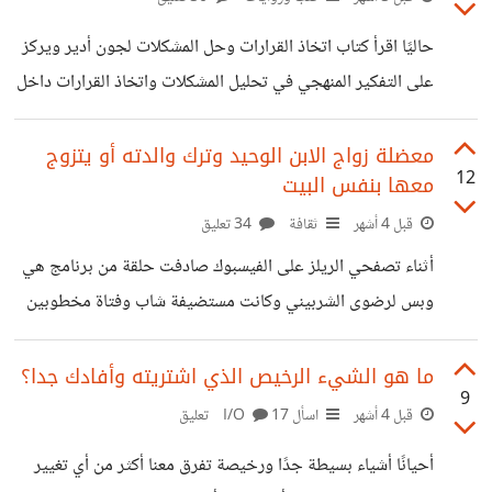
عمل عادي مع بعض اللحظات اللطيفة، أو مناسبة للزيارة
حاليًا اقرأ كتاب اتخاذ القرارات وحل المشكلات لجون أدير ويركز
والخروج والتجمعات، ولكل شخص تفاصيل مختلفة يعيش بها
على التفكير المنهجي في تحليل المشكلات واتخاذ القرارات داخل
أجواءه الخاصة شاركونا هذه الأجواء لنفرح ونحتفل معًا.
الإدارة والعمل. هذا الكتاب اشتريته بالصدفة ولم أتوقع أنه
سيعجبني من البداية، ولكن الكتاب شدني من أول صفحاته
معضلة زواج الابن الوحيد وترك والدته أو يتزوج
12
معها بنفس البيت
ومتحمسة لإنهائه. ما قرأته حتى الآن صفحات قليلة عن آلية عمل
العقل، والتفكير الفعال، وتعريف بمبدأ العمل العميق، وشارك معنا
قبل 4 أشهر
ثقافة
34 تعليق
بعض المعضلات لحلها ربما أشارككم أحدها بمجتمع تسلية لنتسلى
أثناء تصفحي الريلز على الفيسبوك صادفت حلقة من برنامج هي
قليلًا. والآن شاركونا ما تقرأوا حاليا اسم الكتاب ومختصر لما
وبس لرضوى الشربيني وكانت مستضيفة شاب وفتاة مخطوبين
قرأتوه ربما نخرج بقائمة
من سنتين تقريبًا، وتقريبا الولد وحيد أمه ووالده متوفي، وتريد
أن يتزوجوا وتعيش معهم وتقول أنه ابنها الوحيد ولا تتحمل أن
ما هو الشيء الرخيص الذي اشتريته وأفادك جدا؟
9
تعيش بعيد عنه، وهي لن تفعل شيء وستجلس بغرفة ولن تتدخل
قبل 4 أشهر
اسأل I/O
17 تعليق
بشيء والشقة كلها للعروس. على الناحية الآخرى العروس كانت
أحيانًا أشياء بسيطة جدًا ورخيصة تفرق معنا أكثر من أي تغيير
تعمل وتساعد خطيبها لشراء شقة، وتريد مساحة خاصة بها حتى