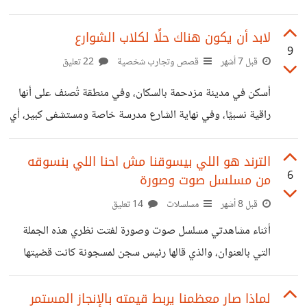
اللاعب ليلتحق بدلا منه بلجان الامتحانات، المهم تم الحكم عليه
المطلوبة لتغطية
بالحبس لمدة عام مع دفع غرامة، الغريب أنه بالاستئناف تم إيقاف
لابد أن يكون هناك حلًا لكلاب الشوارع
9
التنفيذ لمدة ثلاثة سنوات، لم أتوقع ذلك لأن هذه قضية واضحة
قبل 7 أشهر
قصص وتجارب شخصية
22 تعليق
الأركان متهم وهناك الأدوات التي تدينه، فلماذا تم إيقاف التنفيذ؟
أسكن في مدينة مزدحمة بالسكان، وفي منطقة تُصنف على أنها
فهذه القضية تحديدا تنفيذ الحكم يؤكد على أن الكل سواسية
راقية نسبيًا، وفي نهاية الشارع مدرسة خاصة ومستشفى كبير، أي
وأن الغني قبل الفقير سيعلم أن المال لا
منطقة يفترض أنها آمنة ومناسبة للعائلات. ورغم ذلك، الشارع
يمتلئ بالكلاب الضالة بشكل لافت. أصبحت أشعر بقلق حقيقي
الترند هو اللي بيسوقنا مش احنا اللي بنسوقه
6
من مسلسل صوت وصورة
كل صباح عند ذهاب أولادي إلى المدرسة. حتى الخروج لأي
مشوار بسيط صار يتطلب حذرًا زائدًا، مراقبة الطريق، والانتباه
قبل 8 أشهر
مسلسلات
14 تعليق
لأي حركة مفاجئة. هذا القلق لا يأتي من فراغ، بل من واقع نعيشه
أثناء مشاهدتي مسلسل صوت وصورة لفتت نظري هذه الجملة
يوميًا. وما لفت انتباهي مؤخرًا أن الأمر لم يعد حالة
التي بالعنوان، والذي قالها رئيس سجن لمسجونة كانت قضيتها
تريند وتحولت لرأي عام وكانت جمعيات دعم المرأة تتسابق
لدعمها وبمجرد ظهور قضية قتل جديدة لفتاة أمام جامعتها
لماذا صار معظمنا يربط قيمته بالإنجاز المستمر