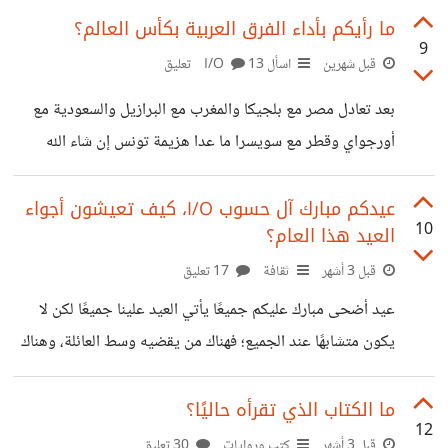
ينتهي يخبرنا الوقت الذي استغرقه والنتيجة. المعضلة كالتالي:
ما رأيكم بأداء الفرق العربية بكأس العالم؟
9
من يملك الحمار الوحشي؟ 1- هناك خمسة منازل، لكل منها باب
قبل شهرين
اسأل I/O
13 تعليق
بلون مختلف، ويعيش بداخلها أشخاص من جنسيات مختلفة.
بعد تعادل مصر مع بلجيكا والمغرب مع البرازيل والسعودية مع
ويملك هؤلاء الأشخاص حيوانات أليفة مختلفة، ويشربون
أورجواي وقطر مع سويسرا ما عدا هزيمة تونس إن شاء الله
مشروبات مختلفة، ويتناول كل واحد منهم نوعًا مختلفًا من
تستطيع أن ترفع من أدائها بالقادم، وبانتظار الأردن والجزائر
الطعام. 2- الرجل الأسترالي يعيش في منزل بابه أحمر. 3-
والعراق وأتوقع لهم الفوز أو التعادل، أرى أن أداء الفرق العربية
عيدكم مبارك آل حسوب I/O، كيف تعيشون أجواء
10
العيد هذا العام؟
تغيرت هذا المونديال تغير كبير، خاصة المغرب أدائهم ممتاز
واستثمارهم واضح بأداء اللاعبين، كذلك المنتخب المصري من
قبل 3 أشهر
ثقافة
17 تعليق
أروع المبارايات التي قاموا بها، وكذلك السعودية وقطر.
عيد أضحى مبارك عليكم جميعًا يأتي العيد علينا جميعًا لكن لا
يكون متشابهًا عند الجميع؛ فهناك من يقضيه وسط العائلة، وهناك
من يمر عليه أثناء العمل أو السفر بمفرده كحال أغلب المغتربين
أو حتى بالدراسة، ومع ذلك يحاول كل شخص أن يصنع له شعوره
ما الكتاب الذي تقرأه حاليًا؟
12
الخاص بالعيد بطريقته. قد يكون عيدًا هادئًا في المنزل، أو يوم
قبل 3 أشهر
كتب وروايات
30 تعليق