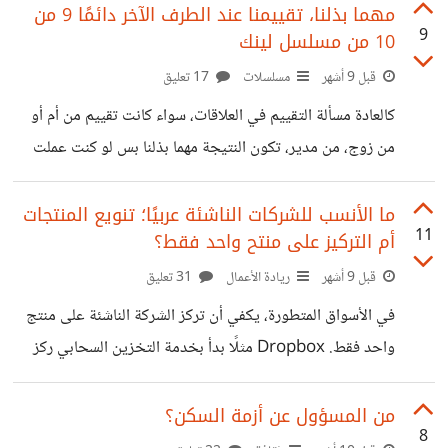
تقريبا وتعتبر قمة المنحنى ما قبلها كان صعود وما بعدها هبوط،
مهما بذلنا، تقييمنا عند الطرف الآخر دائمًا 9 من
9
10 من مسلسل لينك
لذا لنرى أهدافكم ما قبل الأربعين.
قبل 9 أشهر
مسلسلات
17 تعليق
كالعادة مسألة التقييم في العلاقات، سواء كانت تقييم من أم أو
من زوج، من مدير، تكون النتيجة مهما بذلنا بس لو كنت عملت
كذا ، يترك كل الجهد المبذول والنتيجة القريبة جدا للمطلوب
ويمسك في ما هو ناقص. زوج يدخل المنزل يجده مرتب والطعام
ما الأنسب للشركات الناشئة عربيًا؛ تنويع المنتجات
11
أم التركيز على منتح واحد فقط؟
جاهز، وزوجته تبتسم بوجهه، وبعد كل هذا يقولها الأكل ناقص
ملح، ببساطة اذهب واحضر الملح ههههه. كذلك مدير يجد موظف
قبل 9 أشهر
ريادة الأعمال
31 تعليق
يبذل أقصى ما لديه وقدم عمل قريب من الممتاز، لكن يقوله لو
في الأسواق المتطورة، يكفي أن تركز الشركة الناشئة على منتج
النقطة دي كانت اتعملت
واحد فقط. Dropbox مثلًا بدأ بخدمة التخزين السحابي ركز
على هذه الخدمة بشكل أساسي، حتى وصل إلى ملايين
المستخدمين. لكن في منطقتنا العربية، الصورة مختلفة. فعندما
من المسؤول عن أزمة السكن؟
8
بدأت شركة كريم لم تكتفي أن تكون مجرد تطبيق سيارات، بل