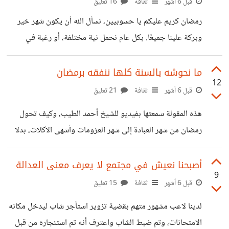
المحاميين والمحاسبين، ومديري المشاريع ومتخصصي التسويق،
قبل 6 أشهر
ثقافة
16 تعليق
والمصممين والمطورين، سيتم أتمتة كل هذه الوظائف بالكامل
رمضان كريم عليكم يا حسوبيين، نسأل الله أن يكون شهر خير
بالذكاء الاصطناعي خلال 12 -18 شهرًا مقبلة. باختصار كما قال
وبركة علينا جميعًا. بكل عام نحمل نية مختلفة، أو رغبة في
إيلون ماسك أي شخص يجلس أمام الكمبيوتر يفعل شيئًا
تعديل عادة صغيرة، أو تصحيح أمر شعرنا أنه لم يكن كما تمنيناه
سيستحوذ الذكاء الاصنطاعي على تلك
في العام السابق. ربما كان الحماس في البداية ثم تراجع، ربما
ما نحوشه بالسنة كلها ننفقه برمضان
12
ضاع الوقت بين العمل والانشغالات، أو ربما مر الشهر سريعًا دون
قبل 6 أشهر
ثقافة
21 تعليق
أن نعيش تفاصيله كما أردنا. عن نفسي أفكر هذا العام أن أركز
هذه المقولة سمعتها بفيديو للشيخ أحمد الطيب، وكيف تحول
على تنظيم وقتي بدل الاكتفاء بالحماس في البداية، وأن أوفق
رمضان من شهر العبادة إلى شهر العزومات وأشهى الأكلات، بدلا
بين مواعيد
من أن نركز بالعبادة ونقلل من الأكل، والانكفاء على الداخل وتعلم
التركيز على النفس ووعيها. طبعًا هو محق جدًا، فاليوم ومع
أصبحنا نعيش في مجتمع لا يعرف معنى العدالة
9
اقتراب الشهر الفضيل -كل عام وأنتم بخير ورمضان كريم عليكم-
قبل 6 أشهر
ثقافة
15 تعليق
تبدأ العائلات بالقلق حول تكلفة الطعام والتسوق لكافة
لدينا لاعب مشهور متهم بقضية تزوير استأجر شاب ليدخل مكانه
احتياجاتهم وشراء أشياء لا تأكل إلا برمضان، يعني بدلا من صفاء
الامتحانات، وتم ضبط الشاب واعترف أنه تم استئجاره من قبل
الذهن والاستعداد الروحي للشهر الناس تقلق حول التكلفة المالية