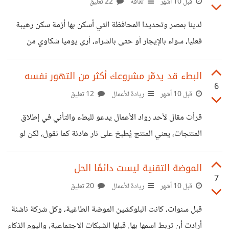
قبل 10 أشهر
ثقافة
22 تعليق
اضطرت لبناء حلول دفع ودعم محلي كي تستمر. كذلك شركة
لدينا بمصر وتحديدا المحافظة التي أسكن بها أزمة سكن رهيبة
سوق.كوم سابقا عندما بدأت لم تكن مجرد متجر إلكتروني، بل
فعليا، سواء بالإيجار أو حتى بالشراء، أرى يوميا شكاوي من
بنت أنظمة شحن ودفع خاص بها لتعمل. هذه المشاريع الجانبية لم
ارتفاع الأسعار وعدم قدرة الأسر على إيجاد سكن، ومنهم من
تكن رفاهية
سينتهي عقد إيجاره خلال الشهر ولم يجد بديل بسبب غلاء أسعار
البطء قد يدمّر مشروعك أكثر من التهور نفسه
6
الإيجار فعلى سبيل المثال إيجار شقة في منطقة متوسطة
قبل 10 أشهر
ريادة الأعمال
12 تعليق
غرفتين وصالة قطعتين تصل ل7000 جنيه مصري لو تشطيبها
قرأت مقال لأحد رواد الأعمال يدعو للبطء والتأني في إطلاق
جيد جدا وطبعا هذا بالنسبة لمتوسط الدخل بمصر مرتفع جدا،
المنتجات، يعني المنتج يُطبخ على نار هادئة كما نقول، لكن لو
كذلك من معه مبلغ ويريد الشراء ولكن بسوق العقارات لا يجد
نظرنا لقصص النجاح الكبرى سنجد أن الاندفاع كان سببًا في
ولادتها. فيسبوك بشعارها القديم تحرك بسرعة واكسر الأشياء لم
الموضة التقنية ليست دائمًا الحل
7
تكن لتصل إلى مليار مستخدم لو انتظرت حتى يكتمل المنتج بلا
قبل 10 أشهر
ريادة الأعمال
20 تعليق
ثغرات، كذلك أوبر دخلت أسواقًا كثيرة قبل أن تتضح القوانين أو
قبل سنوات، كانت البلوكشين الموضة الطاغية، وكل شركة ناشئة
البنية التحتية، وتعرضت لغرامات وحظر مؤقت، لكنها في النهاية
أرادت أن تربط اسمها بها. قبلها الشبكات الاجتماعية، واليوم الذكاء