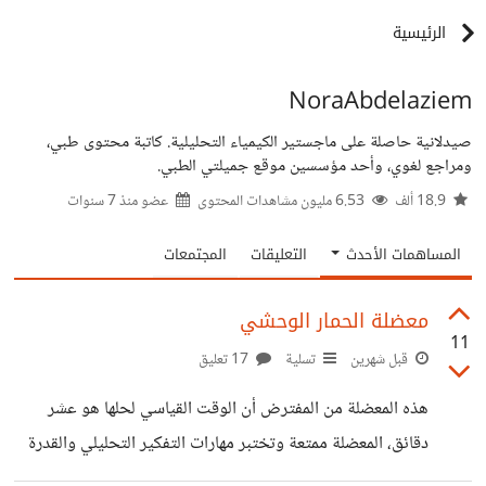
الرئيسية
NoraAbdelaziem
صيدلانية حاصلة على ماجستير الكيمياء التحليلية. كاتبة محتوى طبي،
ومراجع لغوي، وأحد مؤسسين موقع جميلتي الطبي.
18.9 ألف
6.53 مليون مشاهدات المحتوى
عضو منذ
7 سنوات
المساهمات الأحدث
التعليقات
المجتمعات
معضلة الحمار الوحشي
11
قبل شهرين
تسلية
17 تعليق
هذه المعضلة من المفترض أن الوقت القياسي لحلها هو عشر
دقائق، المعضلة ممتعة وتختبر مهارات التفكير التحليلي والقدرة
على حل المشكلات والاستنتاج المنطقي، ورقة وقلم وابدأ، ومن