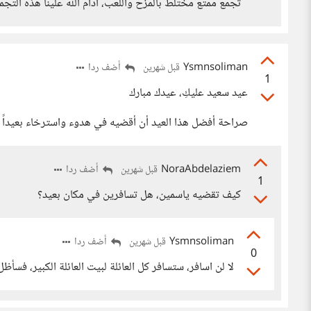
تجمع ممتع مختلط بالمزح واللعب، أدام الله علينا هذه التجم
Ysmnsoliman
أضف ردا
قبل شهرين
1
عيد سعيد عليكِ، عيدك مبارك
صراحة أفضل هذا العيد أن أقضيه في هدوء واسترخاء بعيداً ع
NoraAbdelaziem
أضف ردا
قبل شهرين
1
كيف تقضيه ياسمين، هل تسافرين في مكان بعيد؟
Ysmnsoliman
أضف ردا
قبل شهرين
0
لا لن اسافر، ستسافر كل العائلة لبيت العائلة الكبير، فسأظ