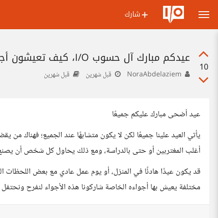
شارك
عيدكم مبارك آل حسوب I/O، كيف تعيشون أجواء العيد هذا العام؟
10
NoraAbdelaziem
قبل شهرين
قبل شهرين
عيد أضحى مبارك عليكم جميعًا
يأتي العيد علينا جميعًا لكن لا يكون متشابهًا عند الجميع؛ فهناك من يق
أغلب المغتربين أو حتى بالدراسة، ومع ذلك يحاول كل شخص أن يصنع 
قد يكون عيدًا هادئًا في المنزل، أو يوم عمل عادي مع بعض اللحظات 
مختلفة يعيش بها أجواءه الخاصة شاركونا هذه الأجواء لنفرح ونحتفل مع