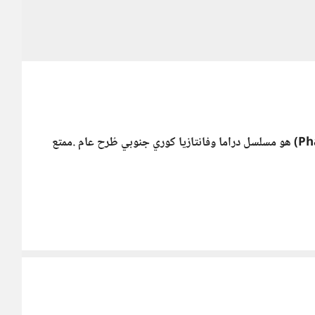
المسلسل الكوري "قضايا الأرواح" (Phantom Lawyer) هو مسلسل دراما وفانتازيا كوري جنوبي طُرح عام .ممتع