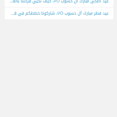
عيد أضحى مبارك آل حسوب I/O، كيف نُحيي فرحتنا بالعيد بأساليب بسيطة تُعيد للقلوب بهجتها؟
عيد فطر مبارك آل حسوب I/O، شاركونا خططكم في قضاء إجازة العيد