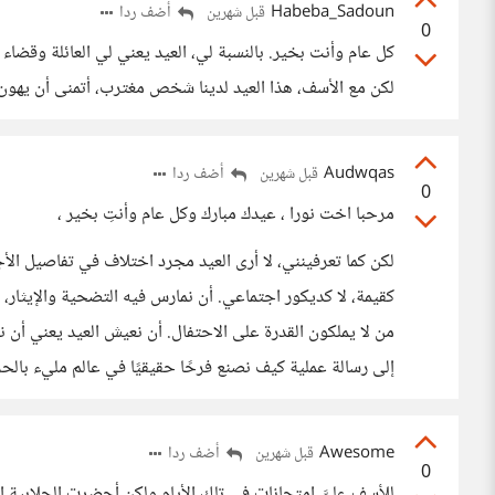
Habeba_Sadoun
أضف ردا
قبل شهرين
0
كل عام وأنت بخير. بالنسبة لي، العيد يعني لي العائلة وقضاء
لكن مع الأسف، هذا العيد لدينا شخص مغترب، أتمنى أن يهون ال
Audwqas
أضف ردا
قبل شهرين
0
مرحبا اخت نورا ، عيدك مبارك وكل عام وأنتِ بخير ،
لكن كما تعرفينني، لا أرى العيد مجرد اختلاف في تفاصيل الأ
كقيمة، لا كديكور اجتماعي. أن نمارس فيه التضحية والإيثار، 
من لا يملكون القدرة على الاحتفال. أن نعيش العيد يعني أن نم
إلى رسالة عملية كيف نصنع فرحًا حقيقيًا في عالم مليء بالح
Awesome
أضف ردا
قبل شهرين
0
للأسف عليَّ إمتحانات في تلك الأيام ولكن أحضرت الجلابية 