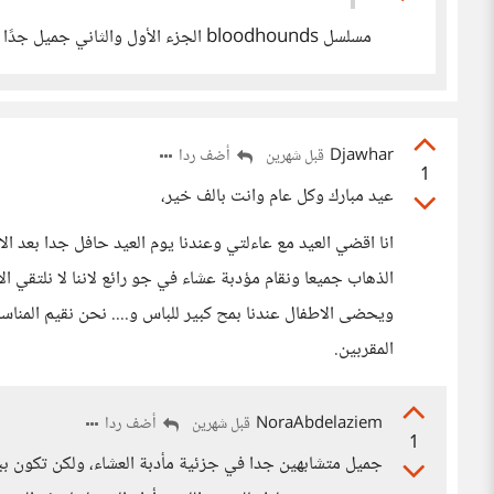
مسلسل bloodhounds الجزء الأول والثاني جميل جدًا إذا كنتِ تفضلين الأكشن والجريمة
Djawhar
أضف ردا
قبل شهرين
1
عيد مبارك وكل عام وانت بالف خير،
انا اقضي العيد مع عاءلتي وعندنا يوم العيد حافل جدا بعد الا
الذهاب جميعا ونقام مؤدبة عشاء في جو رائع لاننا لا نلتقي ال
ويحضى الاطفال عندنا بمح كبير للباس و.... نحن نقيم المناسبا
المقربين.
NoraAbdelaziem
أضف ردا
قبل شهرين
1
جميل متشابهين جدا في جزئية مأدبة العشاء، ولكن تكون ببي