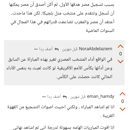
بسبب تسجيل مصر هدفها الأول، لم أكن أصدق أن مصر يمكنها
أن تُسجل وتتقدم على منتخب مثل بلجيكا، لكن هذا ماحدث،
أعتقد أن مصر والمغرب تضاعفت قدراتهم في هذا المجال في
السنوات الماضية
NoraAbdelaziem
أضف ردا
قبل شهرين
0
في الواقع أداء المنتخب المصري تغير بهذه المباراة عن السابق
وعن أدائها بكأس الأمم الأفريقية لو كانت لعبت به بنفس الأداء
الحالي كانت حصلت على الكأس.
eman_hamdy
أضف ردا
قبل شهرين
0
انا لم اشاهد المباراه ، ولكني احببت اصوات التشجيع من القهوة
القريبة .
انا افوت المباريات الهامه بسهولة لدرجة اني لم اشاهد نهائي