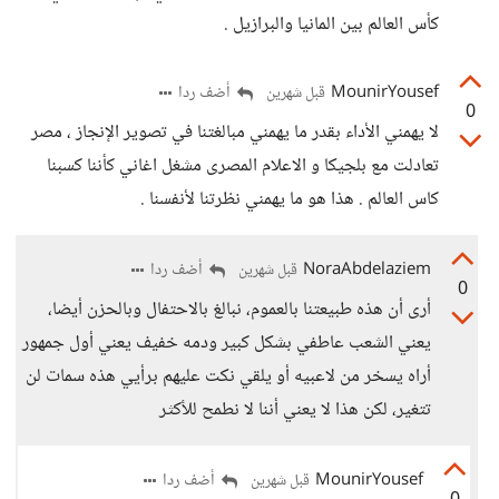
كأس العالم بين المانيا والبرازيل .
MounirYousef
أضف ردا
قبل شهرين
0
لا يهمني الأداء بقدر ما يهمني مبالغتنا في تصوير الإنجاز ، مصر
تعادلت مع بلجيكا و الاعلام المصرى مشغل اغاني كأننا كسبنا
كاس العالم . هذا هو ما يهمني نظرتنا لأنفسنا .
NoraAbdelaziem
أضف ردا
قبل شهرين
0
أرى أن هذه طبيعتنا بالعموم، نبالغ بالاحتفال وبالحزن أيضا،
يعني الشعب عاطفي بشكل كبير ودمه خفيف يعني أول جمهور
أراه يسخر من لاعبيه أو يلقي نكت عليهم برأيي هذه سمات لن
تتغير، لكن هذا لا يعني أننا لا نطمح للأكثر
MounirYousef
أضف ردا
قبل شهرين