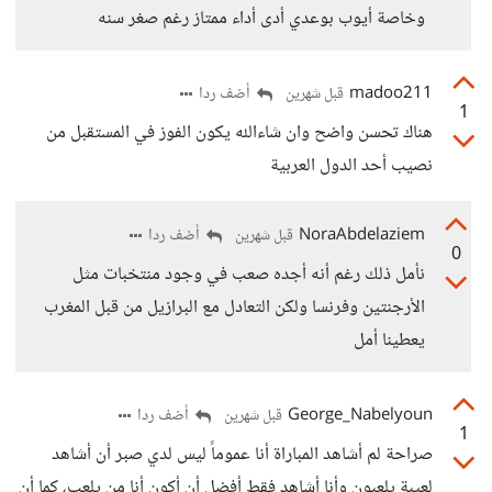
وخاصة أيوب بوعدي أدى أداء ممتاز رغم صغر سنه
madoo211
أضف ردا
قبل شهرين
1
هناك تحسن واضح وان شاءالله يكون الفوز في المستقبل من
نصيب أحد الدول العربية
NoraAbdelaziem
أضف ردا
قبل شهرين
0
نأمل ذلك رغم أنه أجده صعب في وجود منتخبات مثل
الأرجنتين وفرنسا ولكن التعادل مع البرازيل من قبل المغرب
يعطينا أمل
George_Nabelyoun
أضف ردا
قبل شهرين
1
صراحة لم أشاهد المباراة أنا عموماً ليس لدي صبر أن أشاهد
لعيبة يلعبون وأنا أشاهد فقط أفضل أن أكون أنا من يلعب، كما أن