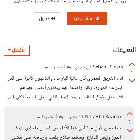
يرجى الدخول لحسابك أو تسجيل حساب لتستطيع إضافة تعليق
حساب جديد
دخول
التعليقات
الأفضل
Seham_Sleem
أضف ردا
قبل شهرين
1
أداء الفريق المصري كان عاليًا البارحة، واللاعبون كانوا على قدر
كبير من المهارة، وكان واضحًا أنهم يبذلون أقصى جهدهم
للتسجيل طوال الوقت، ولولا الهدف الذي دخل بالخطأ لكان فاز.
NoraAbdelaziem
أضف ردا
قبل شهرين
1
معك حق لأول مرة أرى هذا الأداء من الفريق داخلين بهدف
الفوز وليس الدفاع، ومحمد صلاح يلعب بإريحية على عكس