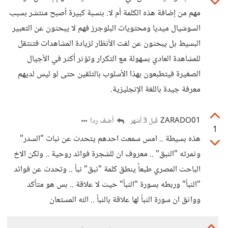
مهم من إضافة هذه الكلمة أم لا. بنسبة كبيرة أصبح منتشر بسبب
السوشيال ميديا ومحتويات البلوجرز فهم لا يبحثون عن التعبير
البسيط بل يبحثون عن لفت الأنظار لزيادة المشاهدات فتنتقل
للمشاهدة العادي بسهولة مع التكرار وتؤثر أكثر في الأجيال
الصغيرة فيتطبعون بهذا الأسلوب بالتلقين حتى لو ليس لديهم
معرفة جيدة باللغة الإنجليزية.
ZARADO01
أضف ردا
قبل 3 أشهر
1
هذه بسيطة .. امس سمعت احدهم يتحدث عن نبات "السدر"
وثمرته "النبق" .. معروف ان للشجرة فوائد روحية .. ولكن الاخ
الباحث المصري طبعاً ينطق كلمة "نبق" نبأ .. وتحدث عن فوائد
"النبأ" وربطه بسورة "النبأ" حيث لا علاقة .. بس هو متأكد
وواثق ان سورة النبأ لها علاقة بالنبأ .. الله المستعان