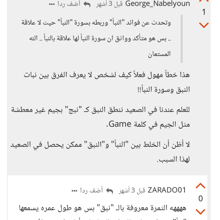
George_Nabelyoun
أضف ردا
قبل 3 أشهر
1
وتحدث عن فوائد "النبأ" وربطه بسورة "النبأ" حيث لا علاقة
.. بس هو متأكد وواثق ان سورة النبأ لها علاقة بالنبأ .. الله
المستعان
هذا خطأ مهول فعلاً كيف لشخص لا يعرف الفرق بين نبات
النبق وسورة النبأ!!
للعلم عندنا في الصعيد ننطق النبق كـ "نبج" بجيم غير معطشة
مثل الجيم في كلمة Game.
لا أظن أن الخلط بين "النبأ" و"النبق" ممكن يحصل في الصعيد
لهذا السبب.
ZARADO01
أضف ردا
قبل 3 أشهر
0
ههههه الثمرة معروفة بالـ "نبق" بس هو طول عمره يسمعها