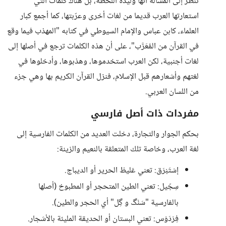
ننظر إلى المسألة أنها وليدة اللحظة، بل هناك كلمات التي
استعارتها العرب قديما من لغات أخرى وعرّبتها، كما أجمع كبار
العلماء، كابن عباس والإمام السيوطي في كتابه "المهذب فيما وقع
في القرآن من المُعَرَّب"، على أن هذه الكلمات ترجع في أصلها إلى
لغات أجنبية، لكن العرب استخدموها، وهذبوها، وأدخلوها في
لغتهم وأشعارهم قبل الإسلام، فنزل القرآن الكريم بها وهي جزء
من اللسان العربي.
مفردات ذات أصل فارسي
بحكم الجوار والتجارة، دخلت العديد من الكلمات الفارسية إلى
لغة العرب، وخاصة تلك المتعلقة بالنعيم والزينة:
إسْتَبْرَق: تعني غليظ الحرير أو الديباج.
سِجّيل: تعني الطين المتحجر أو المطبوخ (أصلها
بالفارسية "سَنْگ و گِل" أي الحجر والطين).
فِرْدَوْس: تعني البستان أو الحديقة المليئة بالأشجار.