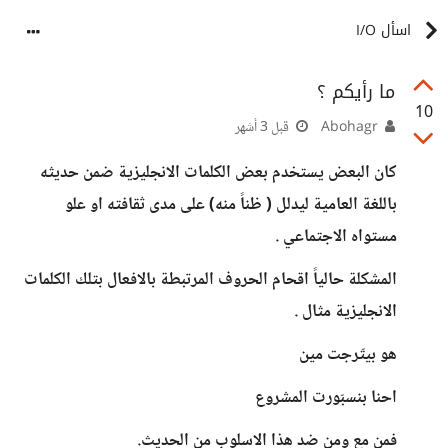
اسأل I/O
ما رأيكم ؟
10
Abohagr
قبل 3 أشهر
كان البعض يستخدم بعض الكلمات الانجليزية ضمن حديثه
باللغة العامية ليدلل ( ظناً منه) على مدى ثقافته او علو
مستواه الاجتماعي .
المشكلة حالياً اقحام الحروف المرتبطة بالافعال بتلك الكلمات
الانجليزية مثال .
هو بيتّرجت مين
احنا بنسبّورت المشروع
فمن مع ومن ضد هذا الاسلوب من الحديث.