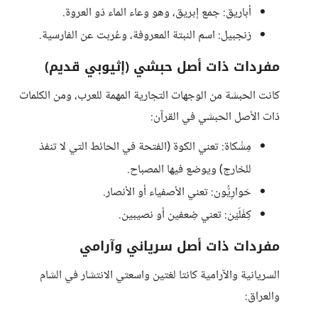
أباريق: جمع إبريق، وهو وعاء الماء ذو العروة.
زنجبيل: اسم النبتة المعروفة، وعُربت عن الفارسية.
مفردات ذات أصل حبشي (إثيوبي قديم)
كانت الحبشة من الوجهات التجارية المهمة للعرب، ومن الكلمات
ذات الأصل الحبشي في القرآن:
مِشْكاة: تعني الكوة (الفتحة في الحائط التي لا تنفذ
للخارج) ويوضع فيها المصباح.
حَوارِيُّون: تعني الأصفياء أو الأنصار.
كِفْلَيْن: تعني ضِعفين أو نصيبين.
مفردات ذات أصل سرياني وآرامي
السريانية والآرامية كانتا لغتين واسعتي الانتشار في الشام
والعراق: