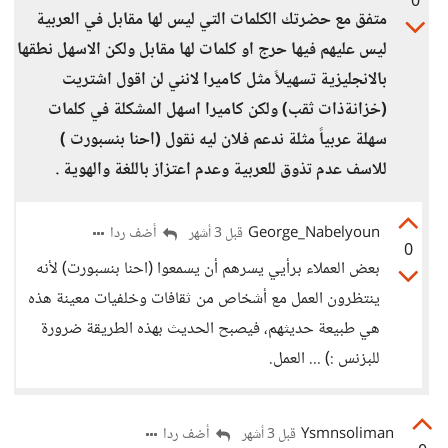
0
متفق مع حضرتك الكلمات التي ليس لها مقابل في العربية
ليس عليهم فيها حرج او كلمات لها مقابل ولكن الاسهل نطقها
بالانجليزية تسهيلاً مثل كاميرا لانني لن اقول اشتريت
(خزانةذات ثقب) ولكن كاميرا اسهل المشكلة في كلمات
سهلة عربياً مثلة ندعم فلان ليه نقول (احنا بنسبورت )
للاسف عدم تذوق للعربية وعدم اعتزاز باللغة والهوية .
George_Nabelyoun
أضف ردا
قبل 3 أشهر
0
بعض العملاء برأيي يسرهم أن يسمعوا (احنا بنسبورت) لأنه
ينتظرون العمل مع أشخاص من ثقافات وخلفيات معينة هذه
هي طبيعة حديثهم، فيصبح الحديث بهذه الطريقة ضرورة
للبزنس :) ... العمل.
Ysmnsoliman
أضف ردا
قبل 3 أشهر