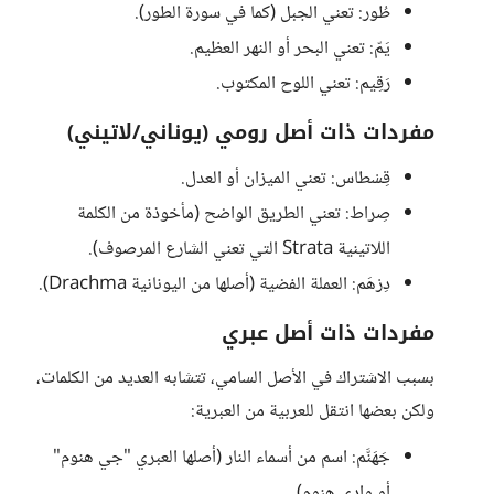
طُور: تعني الجبل (كما في سورة الطور).
يَمّ: تعني البحر أو النهر العظيم.
رَقِيم: تعني اللوح المكتوب.
مفردات ذات أصل رومي (يوناني/لاتيني)
قِسْطاس: تعني الميزان أو العدل.
صِراط: تعني الطريق الواضح (مأخوذة من الكلمة
اللاتينية Strata التي تعني الشارع المرصوف).
دِرْهَم: العملة الفضية (أصلها من اليونانية Drachma).
مفردات ذات أصل عبري
بسبب الاشتراك في الأصل السامي، تتشابه العديد من الكلمات،
ولكن بعضها انتقل للعربية من العبرية:
جَهَنَّم: اسم من أسماء النار (أصلها العبري "جي هنوم"
أو وادي هنوم).