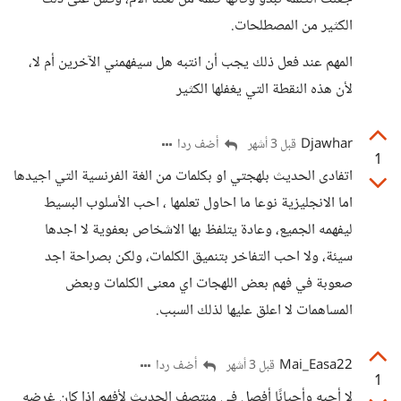
الكثير من المصطلحات.
المهم عند فعل ذلك يجب أن انتبه هل سيفهمني الآخرين أم لا،
لأن هذه النقطة التي يغفلها الكثير
Djawhar
أضف ردا
قبل 3 أشهر
1
اتفادى الحديث بلهجتي او بكلمات من الغة الفرنسية التي اجيدها
اما الانجليزية نوعا ما احاول تعلمها ، احب الأسلوب البسيط
ليفهمه الجميع، وعادة يتلفظ بها الاشخاص بعفوية لا اجدها
سيئة، ولا احب التفاخر بتنميق الكلمات، ولكن بصراحة اجد
صعوبة في فهم بعض اللهجات اي معنى الكلمات وبعض
المساهمات لا اعلق عليها لذلك السبب.
Mai_Easa22
أضف ردا
قبل 3 أشهر
1
لا أحبه وأحيانًا أفصل في منتصف الحديث لأفهم إذا كان غرضه