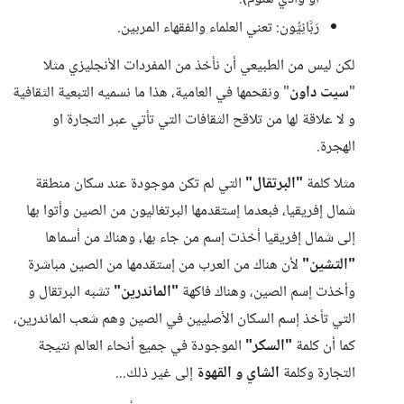
رَبَّانِيُّون: تعني العلماء والفقهاء المربين.
لكن ليس من الطبيعي أن نأخذ من المفردات الأنجليزي مثلا
"
سيت داون
" ونقحمها في العامية، هذا ما نسميه التبعية الثقافية
و لا علاقة لها من تلاقح الثقافات التي تأتي عبر التجارة او
الهجرة.
مثلا كلمة
"البرتقال"
التي لم تكن موجودة عند سكان منطقة
شمال إفريقيا، فبعدما إستقدمها البرتغاليون من الصين وأتوا بها
إلى شمال إفريقيا أخذت إسم من جاء بها، وهناك من أسماها
"التشين"
لأن هناك من العرب من إستقدمها من الصين مباشرة
وأخذت إسم الصين، وهناك فاكهة
"الماندرين"
تشبه البرتقال و
التي تأخذ إسم السكان الأصليين في الصين وهم شعب الماندرين،
كما أن كلمة
"السكر"
الموجودة في جميع أنحاء العالم نتيجة
التجارة وكلمة
الشاي و القهوة
إلى غير ذلك...