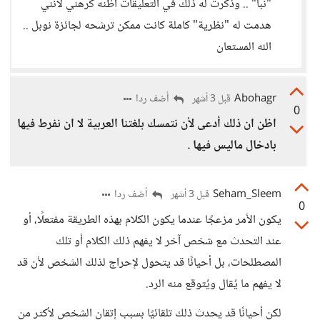
"نبأ" .. وذكرت له ذلك في التعليقات أظنه كرهني لأنني
هدمت له "نظرية" كاملة كانت ممكن ترشحه لجائزة نوبل ..
الله المستعان
Abohagr
أضف ردا
قبل 3 أشهر
0
اظن ان ذلك أدعى لأن نتمسك بلغتنا العربية لا ان نفرط فيها
بادخال ماليس فيها .
Seham_Sleem
أضف ردا
قبل 3 أشهر
0
يكون الأمر مزعجًا عندما يكون الكلام بهذه الطريقة مفتعلًا، أو
عند التحدث مع شخص آخر لا يفهم ذلك الكلام أو تلك
المصطلحات، بل أحيانًا قد يتحول لإحراج لذلك الشخص لأن قد
لا يفهم ما يُقال ويُتوقع منه الرد.
لكن أحيانًا قد يحدث ذلك تلقائيًا بسبب إتقان الشخص لأكثر من