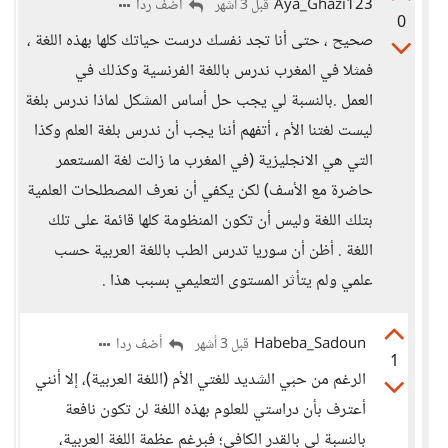
Aya_Ghazi123
أضف ردا
قبل 3 أشهر
0
صحيح ، حتى أنا تجد نفسك درست حياتك كلها بهذه اللغة ،
فمثلا في المغرب ندرس باللغة الفرنسية وكذلك في
العمل .بالنسبة لي يجب حل أساس المشكل لماذا ندرس بلغة
ليست لغتنا الأم ، أتفهم أننا يجب أن ندرس بلغة العلم وكذا
التي هي الانجليزية (في المغرب ما زالت لغة المستعمر
حاضرة مع الأسف) لكن يكفي أن نعرف المصطلحات العلمية
بتلك اللغة وليس أن تكون المنظومة كلها قائمة على تلك
اللغة . أظن أن سوريا تدرس الطب باللغة العربية حسب
علمي ولم يتأثر المستوى التعليمي بسبب هذا .
Habeba_Sadoun
أضف ردا
قبل 3 أشهر
1
الرغم من حبي الشديد للغتي الأم (اللغة العربية)، إلا أنني
أعترف بأن دراستي للعلوم بهذه اللغة لن تكون نافعة
بالنسبة لي بالقدر الكافي؛ فبرغم عظمة اللغة العربية،