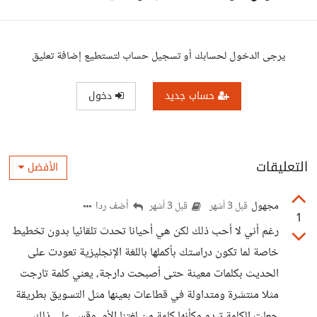
يرجى الدخول لحسابك أو تسجيل حساب لتستطيع إضافة تعليق
حساب جديد
دخول
التعليقات
الأفضل
مجهول
أضف ردا
قبل 3 أشهر
قبل 3 أشهر
1
رغم أني لا أحب ذلك لكن هي أحيانا تحدث تلقائيا بدون تخطيط
خاصة لما تكون دراستك بأكملها باللغة الإنجليزية تعودت على
الحديث بكلمات معينة حتى أصبحت دارجة، يعني كلمة تارجت
مثلا منتشرة ومتداولة في قطاعات بعينها مثل التسويق بطريقة
جعلت الكلمة تبدو وكأنها كلمة من لغتنا الأم، وقس على ذلك