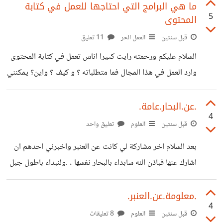
وليست بدائرية وطولها 66 سنتمتر ، وذهب بها لمنزله ظنا انه
ما هي البرامج التي احتاجها للعمل في كتابة
5
المحتوى
ستجلب له الحظ الجيد 😂 ( لا يعلم انها الحظ الجيد ) وبعد
عشرة سنين انحرق منزله ولم يصير ل لولوة شي فذهب بها
قبل سنتين
العمل الحر
11 تعليق
للحكومة ، وقدر ثمنها في وقتها 100 مليون دولار ، وكانت
السلام عليكم ورحمته رايت كثيرا اناس تعمل في كتابة المحتوى
وارد العمل في هذا المجال فما متطلباته ؟ و كيف ؟ واين؟ يمكنني
العمل .
.عن.البحار.عامة.
4
قبل سنتين
العلوم
تعليق واحد
بعد السلام اخر مشاركة لي كانت عن العنبر واخبرني احدهم ان
اشارك عنها فباذن الله سابداء بالبحار نفسها . .ولنبداء باطول جبل
في العالم تحت سطح الارض واسمه ( maun kea) وطوله
10203م وهذا ارتفاع طايرة في الجو حيث ترتفع من 9_11
.معلومة.عن.العنبر.
4
الف متر ولنقسم طول الجبل الى 4205 متر فوق البحر و 5998
قبل سنتين
العلوم
8 تعليقات