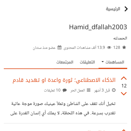
الرئيسية
Hamid_dfallah2003
الحمدلله
128
13.9 ألف مشاهدات المحتوى
عضو منذ
سنتان
المساهمات
التعليقات
المجتمعات
الذكاء الاصطناعي؛ ثورة واعدة او تهديد قادم
12
قبل 3 أشهر
العمل الحر
10 تعليقات
تخيل أنك تقف على الشاطئ وتملأ عينيك صورة موجة عاتية
تقترب بسرعة. في هذه اللحظة، لا يملك أي إنسان القدرة على
إيقاف الموجة أو إعادتها إلى الوراء؛ الخيارات المتاحة تنحصر في