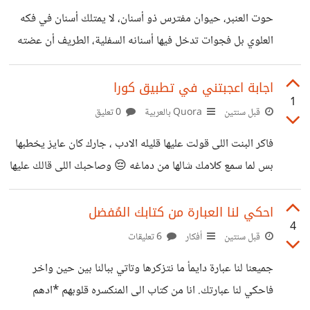
متر تحت البحر وهو اطول من بحر افرست الذي يبلغ اجمالي
حوت العنبر، حيوان مفترس ذو أسنان، لا يمتلك أسنان في فكه
طوله 8 الف متر . . وايضا الشلالات رائعة ومنظرها جميل واكبر
العلوي بل فجوات تدخل فيها أسنانه السفلية، الطريف أن عضته
شلال في العالم
ضعيفة نسبيًا وطريقته المفضلة في الأكل هي بلع الفريسة كاملة،
وفريسته الأساسية والمفضلة هي الحبار العملاق الذي يصل طوله
اجابة اعجبتني في تطبيق كورا
1
إلى 13 متر!! • العنبر هو قيء وبراز حوت العنبر ويبلغ ثمنه
قبل سنتين
Quora بالعربية
0 تعليق
60,000 دولار للكيلوجرام! يستخدم بشكل أساسي في صناعة
فاكر البنت اللى قولت عليها قليله الادب ، جارك كان عايز يخطبها
العطور كمقوي ومثبت. • حوت العنبر هو أعلى الحيوانات صوتــًا
بس لما سمع كلامك شالها من دماغه 😔 وصاحبك اللى قالك عليها
على الإطلاق حيث يتراوح صوت طقطقاته من 200 إلى 230
شمال ده كداب كان عايز يكلمها بس هى رفضت **خطوبتها ف
رقبتك** فاكر المحتاج اللى كان بيشحت وقولت عليه ده نصاب!!
احكي لنا العبارة من كتابك المُفضل
4
كان في واحد هايسعده بس لما سمع كلامك دخل الفلوس في
قبل سنتين
أفكار
6 تعليقات
جيبه تانى بس هو فعلا كان محتاج **عليك ذنبه** فاكر قريبك
جميعنا لنا عبارة دايمأ ما نتزكرها وتاتي ببالنا بين حين واخر
اللى مر عليك وعينك جت ف عينه وما سلمش عليك ومن ساعتها
فاحكي لنا عبارتك. انا من كتاب الى المنكسره قلوبهم *ادهم
انت