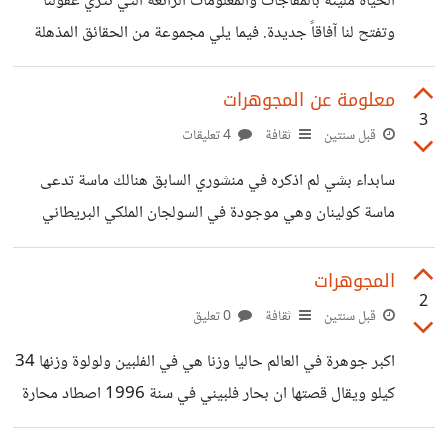
الحياة مليئة بالمفاجآت والمعلومات الرائعة التي تُثري عقولنا
وتفتح لنا آفاقاً جديدة. فيما يلي مجموعة من الحقائق المذهلة
التي تحمل في طياتها مزيجاً من العلم والإلهام. اقرأها واستمتع
بهذه الرحلة المعرفية الفريدة! هل تعلم أن السكر لا يملك تاريخ
معلومة عن المجوهرات
3
انتهاء صلاحية لأنه لا يحتوي على دهون؟ الفرد الواحد يشرب
قبل سنتين
ثقافة
4 تعليقات
في العام مقدار طنين من الماء! بحيرة ماكدونالد في مونتانا تُعد
سابداء بشي لم اذكره في منشوري السابق هنالك ماسة تدعى
أنقى بحيرة في العالم، وهي عذبة ناتجة عن ذوبان الثلوج.
ماسة كولينان وهي موجودة في السولجان الملكي البريطاني
العناكب لا تحب الدم البشري، لذا لن تقترب منك أثناء
ووزنها 530 قيراط وقرات ان سعرها 400 مليون دولار ، وهي
ماسة قطعت من ماسة كبيرة لتسعة قطع واكبرهم كولينان .
المجوهرات
2
وايضا الالماسة بتاج الملكة اليزابيث يقال ان وزنها 104 قيراط
قبل سنتين
ثقافة
0 تعليق
ولم اتاكد من سعرها ، ولكن سعر التاج يقدر م بين 4-7 مليار وبه
اكبر جوهرة في العالم حاليا وزنا هي في الفلبين ولولوة وزنها 34
عشرات من الاحجار الكريمة واكثر من 2800 ماسة. ولكن
كيلو ويقال قصتها ان بحار فلبيني في سنة 1996 اصطاد محارة
الالماس لم يكن بهذه القيم الضخمة في نهاية
عملاقة ( وهو في الاساس سمكة ) ووجدت داخلها لولوة عملاقة