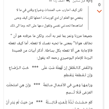
kjhj
أضف ردا
قبل سنتين
0
لكن كيف احارب حب المشتات وضياع وقتي في ما لا
ينفعني مع العلم ان لدي كورسات احملها لكن كيف ومتى
اشاهدها! تحدثني نفسي وتقول دعها على الله. وما الى ذلك
جميعنا مررنا ونمر بما تمر به أنت. ولكن ما عرفته هو أن "
نخالف هوانا" بمعنى ما تحبه نفسك لا تفعله. أما كيف تفعله
فالإجابة هي ألا تفعله بكل بساطة. أذكر أبيات من قصيدة
البردة للإمام البوصيري رحمه اله يقول:
وَالنَّفْسُ كَـالـطِّفْلِ إِنْ تُهْمِلْهُ شَبَّ عَلَى *** حُـبِّ الـرَّضَـاعِ
وَإِنْ تَـفْـطِمْهُ يَنْفَـطِمِ
ورَاعِـهَـا وَهِـيَ في الأَعْـمَـالِ سَـائِمَةٌ *** وَإِنْ هِيَ اسْتَحْلَتِ
المَرْعَى فَـلَا تُـــسِمِ
كَمْ حَـسَّـنَـتْ لَـذَّةً لِلْـمَـرْءِ قَـاتِــــلَةً *** مِنْ حَيْثُ لَمْ يَدْرِ أَنَّ