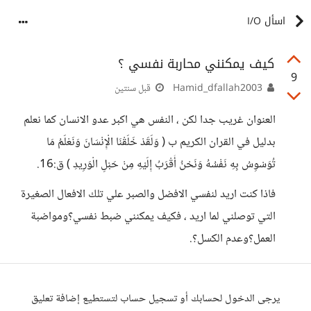
اسأل I/O
كيف يمكنني محاربة نفسي ؟
9
Hamid_dfallah2003
قبل سنتين
العنوان غريب جدا لكن ، النفس هي اكبر عدو الانسان كما نعلم
بدليل في القران الكريم ب ( وَلَقَدْ خَلَقْنَا الْإِنْسَانَ وَنَعْلَمُ مَا
تُوَسْوِسُ بِهِ نَفْسُهُ وَنَحْنُ أَقْرَبُ إِلَيْهِ مِنْ حَبْلِ الْوَرِيدِ ) ق:16.
فاذا كنت اريد لنفسي الافضل والصبر علي تلك الافعال الصغيرة
التي توصلني لما اريد ، فكيف يمكنني ضبط نفسي؟ومواضبة
العمل؟وعدم الكسل؟.
يرجى الدخول لحسابك أو تسجيل حساب لتستطيع إضافة تعليق