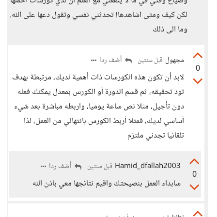
وضياع وقتي في ما لا ينفعني مع العلم ان لدي كورسات احملها
لكن كيف ومتى اشاهدها! تحدثني نفسي وتقول دعها على الله.
وما الى ذلك
مجهول
أضف ردا
قبل سنتين
0
لابد أن تكون هذه الكورسات ذات أهمية لديك، مرتبطة بهدف
تود تحقيقه، ثم قسم الدورة أو الكورس بمعدل يمكنك فعله
دون تأجيل، مثلا نص ساعة يوميا، واربطه مباشرة بعد شيء
أساسي لديك، فمثلا أربط الكورس بانتهائي من العمل، لذا
تلقائيا تجدني ملتزم
Hamid_dfallah2003
أضف ردا
قبل سنتين
0
سابداء العمل بنصيحتك واقيم نتائجها معي باذن الله