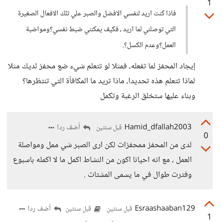
1
فاذا كنت اريد لنفسي الافضل والصبر علي تلك الافعال الصغيرة
التي توصلني لما اريد ، فكيف يمكنني ضبط نفسي؟ومواضبة
العمل؟وعدم الكسل؟.
إيجاد المحفز لما تفعله، فمثلا لو تتعلم شيء ضع محفز لديك مثلا
لماذا تتعلم هذه تحديدا، ماذا تريد ما المكافأة التي تنتظرها؟
وبناء عليها ستخلق الرغبة وتكمل
Hamid_dfallah2003
أضف ردا
قبل سنتين
0
لدى من المحفز ممحفزات لكن ارى الصبر شي ممل ومواصلة
العمل ، مع انه احيانا اكون من النشاط اكمل ما لا اكمله باسبوع
وفترت طوال في ما يسمى المشتات .
Esraashaaban129
أضف ردا
قبل سنتين
قبل سنتين
1