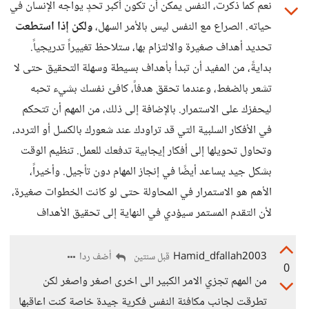
نعم كما ذكرت، النفس يمكن أن تكون أكبر تحدٍ يواجه الإنسان في
حياته. الصراع مع النفس ليس بالأمر السهل،
ولكن إذا استطعت
تحديد أهداف صغيرة والالتزام بها، ستلاحظ تغييراً تدريجياً.
بدايةً، من المفيد أن تبدأ بأهداف بسيطة وسهلة التحقيق حتى لا
تشعر بالضغط، وعندما تحقق هدفاً، كافئ نفسك بشيء تحبه
ليحفزك على الاستمرار. بالإضافة إلى ذلك، من المهم أن تتحكم
في الأفكار السلبية التي قد تراودك عند شعورك بالكسل أو التردد،
وتحاول تحويلها إلى أفكار إيجابية تدفعك للعمل. تنظيم الوقت
بشكل جيد يساعد أيضًا في إنجاز المهام دون تأجيل. وأخيراً،
الأهم هو الاستمرار في المحاولة حتى لو كانت الخطوات صغيرة،
لأن التقدم المستمر سيؤدي في النهاية إلى تحقيق الأهداف
Hamid_dfallah2003
أضف ردا
قبل سنتين
0
من المهم تجزي الامر الكبير الى اخرى اصغر واصغر لكن
تطرقت لجانب مكافئة النفس فكرية جيدة خاصة كنت اعاقبها