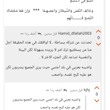
السُّمَّ في الـدَّسَمِ
وَخَالِفِ النَّفْسَ وَالشَّيْطَانَ وَاعْصِـهِـمَا *** وَإِنْ هُمَا مَحَّضَاكَ
النُّصْحَ فَـــــــــاتَّهِمِ
Hamid_dfallah2003
أضف ردا
قبل سنتين
0
تحدثت عن نتركه ببساطة ، لا اوافقك في هذه الحقيقة اجل
منا من يسطتيع ترك امر لا يريده بسهولة لكن البيئة
والنفسية تساعد لكن الجزء الاخر لا .
واشببه بعربي في بلد اجنبي حيث يرى الجميع يشربون لكن
هو عليه كبح نفسه، واصعب
kjhj
أضف ردا
قبل سنتين
0
واشببه بعربي في بلد اجنبي حيث يرى الجميع يشربون
لكن هو عليه كبح نفسه، واصعب