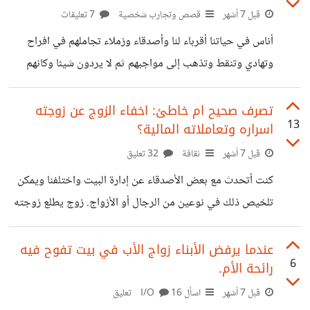
الإله ولا حتى مفوض من قبل شعب فنزويلا نفسه! الحقيقة أن ما
قبل 7 أشهر
قصص وتجارب شخصية
7 تعليقات
قام به ترامب بعد سابقة في عالم السياسة الحديثة في ظل
أناس في حياتنا أقرباء لنا وأصدقاء وزملاء تجاملهم في افراح
القوانين الدولية المتفق عليها بعد
وتهادي وتنقط وتذهب إلى مواجبهم ثم لا يردون شيئا وكانهم
ليسوا هناك! ثم عندما تعتب تجد الرد جاهز بمعلش أنهم لم
يفرغوا من مهماتهم وربما أحوالهم وظروفهم لا تسمح.....الخ
تصرف صحيح ام خاطئ: اخفاء الزوج عن زوجته
13
اسراره وتعاملاته المالية؟
قبل 7 أشهر
ثقافة
32 تعليق
كنت أتحدث مع بعض الأصدقاء عن إدارة البيت واختلفنا ويمكن
تلخيص ذلك في نوعين من الرجال أو الأزواج. زوج يطلع زوجته
على كل ما يملك من أموال و أصول وحتى مشاريع يخطط لها
فيشركها في إتخاذ القرار وبين زوج آخر يدير البيت كله ويتحمل
عندما يرفض الأبناء زواج الأب في بيت تفوح فيه
6
رائحة الأم.
مسئولية كل شييء ولا يطلع زوجته على حياته المالية بكاملها؛
فطالما كل ما تريده متوفر وتحيا حياة كريمة فلا شأن لها بما
قبل 7 أشهر
اسأل I/O
16 تعليق