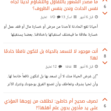
المفترض مخصصة للأطفال. الحقيقة خرجت كما دخلت ولم أخذ
ما مصدر الشعور بالتفاؤل والتشاؤم لدينا تجاه
6
نفس الحادث ونحن بنفس الظروف؟
تشخيص لأسباب الترجيع وارتفاع حرارة الصغير! حتى الطبيب لم
يسألني عن عمره واعطتني موظفة استقبال لبوس ي ولم تسألني
قبل 6 أشهر
اسأل I/O
13 تعليق
عن عمره؟ استهتار شديد للاسف!!!! نتيجة لذلك ظلت طوال الليل
أحيانا تقع الحادثة لأحدنا من مرض أو خسارة مال أو فقد عمل أو
ابحث عن طبيب صيدلي لعله يعرف كيف يهدي ابني من
خسارة علاقة ما فيختلف استقبالها باختلافنا. بعضنا يستقبلها
بالتفاؤل وتوقع الخير أو انفراج الأمور على خير وينتظر حسن
العاقبة. فيما بعضنا الآخر ينقبض قلبه ويشعر بالخطر ويشك في
أنت موجود لا لتسعد بالحياة بل لتكون نافعًا خادمًا
8
لها!
انفراج الأمور فيشعر بأن الأمور ستتحول من سيء إلى اسوأ! من
فترة التقيت أخوين توأمين ومرضت والدتهما مرضا شديدا
قبل 6 أشهر
ثقافة
12 تعليق
وسالتهما عن حالتها شعرت بتفاؤل أحدهما وتشاؤم الآخر
"إن غرض الحياة منك لا أن تسعد بها بل لتكون نافعاً خادما لها.
وانقباض نفسه.
وأن تحيا بشرف وتعاطف وأن تصنع الفرق بوجودك وتترك الأثر
النافع. " رالف والدو إميرسون فنحن نأتي إلى الحياة ليس فقط
لننفع أنفسنا بل ليتعدى أثر وجودنا إلى نفع الآخرين بغض النظر
تصرف صحيح أم خاطئ: تطلقت من زوجها المؤذي
6
على يد مأذون بدون علم أهلها؟!
أكان هذا يسعدنا أم لا. وإميرسون يعلل هذا بأنه عندما نكون