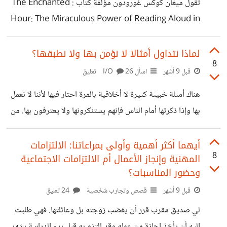
تقول ميغان كوكس غورودون مؤلفة كتاب : The Enchanted
Hour: The Miraculous Power of Reading Aloud in
the Age of Distraction لم أُعر القراءة الجهريّة أي اهتمام
بطريقة أو اخرى لعقود من الزمن على الرغم من أن فكرتها
لماذا نتداول أمثالا لا نؤمن بها ولا نطبقها؟
8
وجمالها وأهميتها كانت منغرسة في وعيي. استيقظت هذه الفكرة
قبل 9 أشهر
اسأل I/O
26 تعليق
الخاملة في ذهني فجأة مساء يوم حين كنت وخطيبي حينذاك
هناك أمثلة خبيثة كثيرة لا أخلاقية بالمرة احتار فيها لأننا لا نعمل
مدعوين لعشاء في منزل اصدقائنا ليزا وكيرك ولديهم قبيلة من
بها وإذا ذكرتها أمام الناس فإنهم يستنكرونها ولا يعترفون بها. من
الأبناء الصغار. اثناء تقديم المشروبات وحين كان الجميع يتحدث
هذه الأمثلة: إن جاك الاعمى كل عشاه هو انت احن عليه من اللي
استأذنت ليزا من الحضور
عماه؟! واللي يصعب عليك يفقرك. وكذلك مثل عشها بسعادة
أيهما أكثر أهمية وأولى بمراعاتنا: الالتزامات
8
المهنية وإنجاز الأعمال أم الالتزامات الاجتماعية
ملهاش إعادة وغيرها كثير. ما يحيرني أن الجميع يرفضها.
وحضور المناسبات؟
قبل 9 أشهر
قصص وتجارب شخصية
24 تعليق
لي صديق مقرب قرر أن يغضب زوجته بل وعائلتها. فهي طلبت
إليه أن يأخذ إجازة من عمله وقد التزم به قبل بدء الدراسة بشهر