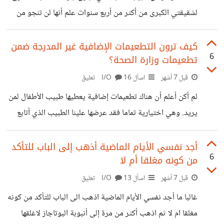
تكلم بالخطأ
لشقيقتي الكبرى من أكثر من أربع سنوات علم أنها لن تنجو من
مرضها ولم يخبرنا! ازدادت نقمتي عليه جدا لاني كنت برفقتها
وهي تراجعه لمضاعفات تضخم القلب واحتباس السوائل في
كيف ترون التطعيمات الإضافية غير المدرجة ضمن
6
تطعيمات وزارة الصحة؟
الرئة ولم يذكر لي حرفا واحداً! بعد الوفاة علمت من قريبته التي
هي حماة ابن شقيقتي تلك أنه لمح لها بذلك! لو علمت ذلك لما
قبل 7 أشهر
اسأل I/O
16 تعليق
فارقتها في المستشفى خلال حجزها ولسمعت منها أكثر ولتمليت
لم أكن أعلم أن هناك تطعيمات إضافية يعطيها طبيب الأطفال لمن
من ملامح وجهها ولسمعت وصيتها الأخيرة!
يريد. وهي اختيارية تماما فقد عرضها علينا الطبيب الذي أتابع
عنده لصغيري وهي متعددة ما بين تطعيمات امراض الصدر
والعدوى الموسميةمثل الروتا والمكورات الرئوية وغيرها. اختلفت
أجد نفسي الأيام الماضية أذهب إلى الباب للتأكد
6
من كونه مغلقا أم لا
معي زوجتي في كونها ضرورية لأن شقيقتها قد أعطتها لابنتها
غير اني لا آمنها على طفلي؛ ببساطة لأنها غير معتمدة من وزارة
قبل 7 أشهر
اسأل I/O
13 تعليق
الصحة.
غالبا ما أجد نفسي الأيام الماضية اذهب الى الباب للتأكد من كونه
مغلقا ام لا ثم اذهب أكثر من مرة إلى أنبوبة البوتاجاز لاغلقها