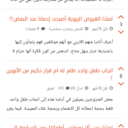
ذهول وتشعر ان الدنيا اسودت في وجهها! لا هي قادرة ان تتقبل
ابناَ لها يكون بهذا الوضع ولا قادرة على أن تتركه لانه طفل وهبة
لماذا القروض الربوية أصبحت إدمانا عند البعض؟!
3
السماء لها! المعضلة أن هذا هو أول مولود لها فسبب لها ذلك
قبل 8 أشهر
قصص وتجارب شخصية
9 تعليقات
صدمة نفسية عميقة وخوف من المستقبل عموما ومن الإنجاب
أعرف أناسا منهم اقاربي مع أنهم موظفين فهم يلجأون إليها
مجددًا خصوصاً!
باعتبارها خيار سهل متاح. اندهش من كون فكرة أنها حرام لا
تخطر على بالهم! بل إن بعضهم يعتبرونها عملا مشروعاً وحلالا
لمجرد أن الشركات معروفة لدى الجهات الرسمية ولها تراخيص! لا
انجاب طفل واحد ظلم له ام قرار حكيم من الأبوين
8
؟
اعرف لماذا اختفت فكرة الجمعيات أو حتى الاستدانة بدون
فوايد؟ او حتى الصبر إلى حين ميسرة! عندما يتعسر أحدهم في
قبل 8 أشهر
اسأل I/O
20 تعليق
مبلغ معين ليس أسهل عليه من سحب قرض! يعني قريب لي
بعض المتزوجين يميلون في أيامنا هذه إلى انجاب طفل واحد
موظف اقترض ليس لشيء مستعجل بل لتشطيب مكتب
فقط بحجة إعطائه كل الاهتمام وبحجة غلاء المعيشة. فيما يقرر
البعض الآخر انجاب طفل ثان حتى يكون سند له في الحياة ولا
يتركونه وحيدا ويعتبرون أن ذلك من حق الابن الأول عليهم وإلا
لماذا يجب ألا نصطحب أطفالنا دون السابعة إلى