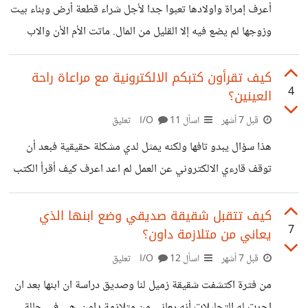
يخطط له من مشاريع مثل شراء قطعة أرض أو بناء بيت او حتى
أعرف إمراة واولادها تعبوا جدا لأجل شراء قطعة أرض وبناء بيت
زيادة
وزوجها لم يضع فيه إلا القليل من المال. ماتت الأم الأن والاب
يريد أن يتزوج ويخشى اولاده أن ينجب ويشاركهم في ميراث
البيت فضلا عن أنهم لا يرون له حق الزواج في البيت. كيف يكون
كيف تقرأون كتبكم الالكترونية مع مراعاة راحة
4
العينين؟
الحل برأيكم؟
قبل 7 أشهر
اسأل I/O
11 تعليق
هذا سؤال يبدو تافها ولكنه يمثل لدي مشكلة حقيقية فبعد أن
توقف قارءي الالكتروني عن العمل لم اعد اعرف كيف أقرأ الكتب
الالكترونيه! الموبيل شاشته صغيرة ويسبب إجهاد العين وكذلك
ليس من العملي أن أجلس أمام اللاب توب في وضع غير مريح
كيف تتقبل شقيقة صديقي وضع ابنها الذي
7
يعاني من متلازمة داون؟
للقراءة! حتى لو فكرت في شراء تابلت فهو مريح في حجم
الشاشة ولكن يسبب لي إجهاد العين أيضا.
قبل 7 أشهر
اسأل I/O
12 تعليق
من فترة اكتشفت شقيقة زميل لنا وصديق دراسة ان ابنها بعد ان
اجرت له التحليلات أنه يعاني من متلازمة داون. هي في حالة