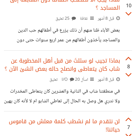
10
المساجد ؟
فهم يظلمونه. ما رأيكم؟
قبل 8 أشهر
ثقافة
25 تعليق
بعض الآباء ظنا منهم أن ذلك يزرع في أطفالهم حب الدين
والمساجد يأخذون أطفالهم من عمر اربع سنوات حتى دون
السابعة إلى المساجد في الصلوات وخاصة صلاة الجمعة! بعض
الأطفال أشقياء أو لديهم فرط حركة فلا يجلسون في مكان واحد
بماذا تجيب لو سئلتَ من قبل أهل المخطوبة عن
8
شاب كان يتعاطى وانصلح حاله بعض الشئ الآن ؟
ويسببون تشتت للمصلين. حتى اني وقد وضعت هاتفي ونظارتي
أمامي على سجادة الصلاة أخشى عليهما من نظرات هؤلاء الصغار
قبل 8 أشهر
اسأل I/O
20 تعليق
ههه. ثم حدث ما كنت أتوقعه فعلا بأن التقط احدهم نظارتي
في منطقتنا شاب في الثانية والعشرين كان يتعاطى المخدرات
وعبث بها لولا أني لحقت به وتناولتها من يده. لقد
ولا ندري هل وصل به الحال إلى تعاطي الشابو ام لا لأنه كان يهين
أمه الأرملة وحتى ذات مرة كسر لها شاشة التلفاز لأنها رفضت أن
تعطيه المال. الحقيقة أمه ذاقت الأمرين معه وحتى أخواله فقدوا
لن نتقدم ما لم نشطب كلمة معلش من قاموس
7
حياتنا!
الأمل في صلاحه ولم يعودوا يتدخلون في أمره. الآن أمه لكي