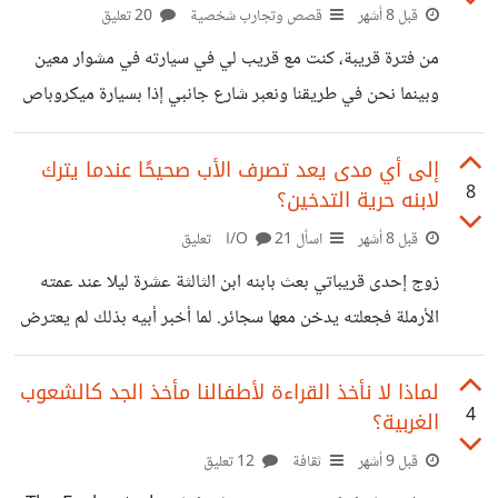
تصلحه اشترت له توكتوك وصار يعمل وتناهى إلى مسامعنا أنه
قبل 8 أشهر
قصص وتجارب شخصية
20 تعليق
تعهد لها بأن يكف عن تصرفاته المعيبة ويصبح رجلا مسؤولاً. وأنا
من فترة قريبة، كنت مع قريب لي في سيارته في مشوار معين
أظن أنه قد
وبينما نحن في طريقنا ونعبر شارع جانبي إذا بسيارة ميكروباص
قديمة نوعاً ما تخبط السيارة من الجنب من الخلف! تسبب ذلك
في كسر كشافاتها وتجريحها وعمل خدوش مع انطباق تلك
إلى أي مدى يعد تصرف الأب صحيحًا عندما يترك
8
لابنه حرية التدخين؟
المواضع! المشكلة أن ذلك السائق راح يتحدث بدون لا مبالاة
وكأنه غير مخطئ فحدثت بيننا مشادة كادت تنتهي به إلى قسم
قبل 8 أشهر
اسأل I/O
21 تعليق
الشرطة لأنه المخطئ بشهادة الجميع. أصر قريبي على أن يصلح
زوج إحدى قريباتي بعث بابنه ابن الثالثة عشرة ليلا عند عمته
ما أفسده وإلا لن يتركه فما كان
الأرملة فجعلته يدخن معها سجائر. لما أخبر أبيه بذلك لم يعترض
أو ينهره أو حتى لام اخته وعاتبها بل قال له: انت حر يا حبيبي
براحتك عاوز تدخن دخن مش عاوز بلاش! هكذا كان رده بكل
لماذا لا نأخذ القراءة لأطفالنا مأخذ الجد كالشعوب
4
الغربية؟
بساطة! صنعت قريبتي معه مشكلة كبيرة وحجتها أنه اب سلبي
غير مسؤل وهو يقول أنه يعلم ابنه الحرية وان يأخذ قراره
قبل 9 أشهر
ثقافة
12 تعليق
بنفسه!