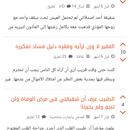
خادمين للحياة ونافعين لغيرنا فإن هذا يعطي معنى لوجودنا.
قبل 6 أشهر
اسأل I/O
14 تعليق
ولكن هناك نتيجة لهذا القول وهي أننا حينما نقصر نفعنا على
شقيقة أحد اصدقائي لم تحتمل العيش تحت سقف واحد مع
أنفسنا فقط فإننا نفقد
زوجها المؤذي فذهبت معه بكامل رغبتها إلى المأذون لتبريه من
كل حقوقها وتهرب بجلدها وعيالها منه. يقول صديقي: لقد أساء
عشرتها طوال خمسة عشر عاماً وطفح بها الكيل. ولما كنا كل مرة
الفقير لا وزن لرأيه وفقره دليل فساد تفكيره
10
تردها إليه بعد أن يبكي ويمثل أنه لا يستطيع أن يستغني عنها
قبل 6 أشهر
ثقافة
25 تعليق
وأنها كل حياته قررت أن تنهي مأساتها بنفسها دون الرجوع الينا.
كنت حتى وقت قريب أرى أن آراء كل الناس يجب أن تحترم
قرر أن يقاطع شقيقته لأنها بذلك تنازلت عن حقوقها وأنه كان لابد
وينظر فيها بجدية بغض النظر عن امتلاك الأموال من عدمها. غير
أن يؤدب ويسجن
اني غيرت رأيي قليلاً الآن وأصبحت مثل باقي الناس لا أبدي كثير
إهتمام لآراء الفقراء (وهذا لا يعني أنني أصبحت غنيا أيضا هههه)
الطبيب عرف أن شقيقتي في مرض الوفاة ولن
4
تنجو ولم يخبرنا!
ويجب أن يحتفظوا بها لأنفسهم؛ لأن افكارهم المستنيرة هذه لو
كانت تنفع لنفعتهم هم أولا ولضنوا بها علينا وحافظوا عليها مثل
قبل 7 أشهر
قصص وتجارب شخصية
12 تعليق
الكنز الثمين! وعلى هذا صدق الشاعر حينما قال: إن الغني وإن
علمت مؤخراً أن طبيب القلب الذي أجرى جراحة القلب المفتوح