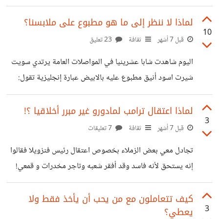
وغيرها كثير من الأمثلة. الذي يشغلني أني ربما اكون مقتنع اني
فعلت ولكن تحدثني نفسي ربما لم افعل جيداً بما فيه الكفاية!
لماذا لا ننظر إلى ما هو مطبوع على ملابسنا؟
10
أجد نفسي مضطراً لأن أذهب زيادة في التاكيد. الآن لا أدري ان
قبل 7 أشهر
ثقافة
23 تعليق
كان ما اعاني منه بوادر وسواس قهري ام مجرد حيطة وحذر
اليوم شاهدت شابا عشرينيا في المواصلات العامة يرتدي سويت
مني. ما الحد الفاصل بين الإثنين برأيكم؟
شيرت اسود أنيق مطبوع عليه بالابيض عبارة إنجليزية تقول:
Go into the world and preach the Gospel to the
Creation. Mark: 16:15 عندما لفت نظره ليها ابتسم وشعر
لماذا اعتقال ترامب لمادورو غير مبرر أخلاقيا ؟!
3
بالحرج خاصة أن اسمه محمد! قال لي أنه لم ينتبه إليها من قبل
قبل 7 أشهر
ثقافة
7 تعليقات
وحتى لم ينظر إلى ظهر السويت شيرت!!! ثم قال ضاحكا: هتروح
تجادل معي بعض الزملاء بخصوص اعتقال رئيس فنزويلا فقالوا
البيت وأولع فيه. الفكرة التي أريد إيصالها أنه من المهم أن ينظر
إنه يستحق لأنه فاسد وقد أفقر شعبه وتاجر مخدرات و قمعي!
الشاب والفتاة إلى ما ترتدي وما هو
نعم قد يكون كل هذا ولكن من أعطى ترامب السلطة الأخلاقية
لتغيير شرور العالم؟ يعني من الذى اوكله بتغيير الفساد حتى
كيف تتعاملون مع من يحب أن يأخذ فقط ولا
3
يعطي؟
الأخلاقي في سلطة غير سلطته؟! هو ليس بنبي مفوض من قبل