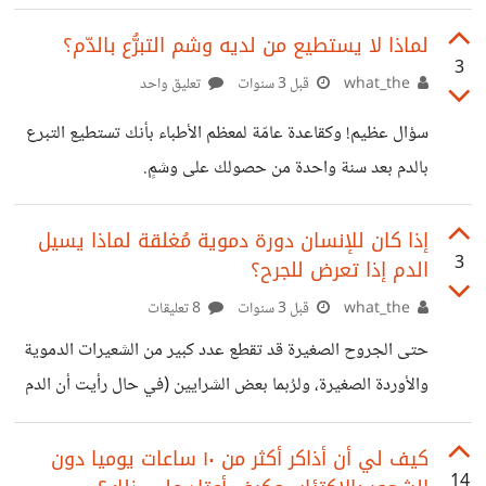
صفحة لكل إنش، وبالورق القياسي ستصل إلى 2.5 مليون إنش،
أو 39 ميل عمودي في الهواء- 6,276,441600000سم -، وبما
لماذا لا يستطيع من لديه وشم التبرُّع بالدّم؟
3
أن هذا يخترق قوانين الجو في أميركا FFA فإن هذا الكتاب غير
what_the
قبل 3 سنوات
تعليق واحد
موجود لاختراقه القوانين الجوية . وبالطبع لن تفكر في وضع
سؤال عظيم! وكقاعدة عامّة لمعظم الأطباء بأنك تستطيع التبرع
الكتاب عموديًا لهذا السبب، ولذلك قد تقوم بتقسيمه إلى فصول،
بالدم بعد سنة واحدة من حصولك على وشمٍ.
وهنا قد ندخل في جدال حول التعريفات، هل هذا مليون
https://suar.me/17x0o والسبب في هذا بأن تعريض
الجسم لحقن الحبر، المعادن أو أي أدواتٍ غريبة عن الجسم
إذا كان للإنسان دورة دموية مُغلقة لماذا يسيل
3
الدم إذا تعرض للجرح؟
يُضعف جهازك المناعيّ ويكون بذلك معرضًا للفيروسات التي تؤثر
في مجرى الدم ولهذا لا يمكن التبرع بالدم دون أن يكون مُلوثًا.
what_the
قبل 3 سنوات
8 تعليقات
إجابة Nick. https://www.quora.com/Why-cant-
حتى الجروح الصغيرة قد تقطع عدد كبير من الشعيرات الدموية
people-with-tattoos-donate-blood/answer/Nick-
والأوردة الصغيرة، ولرُبما بعض الشرايين (في حال رأيت أن الدم
4171?
يتدفق كالنبض، فهذا يعني أن هناك شريان قد قُطع/جرح). هذه
ch=10&oid=251335582&share=a9dc6abe&srid=
الصور لساعد بلاستيني يُظهر كثافة الأوعية الدمويّة في يدك،
كيف لي أن أذاكر أكثر من ١٠ ساعات يوميا دون
hvvBq&target_type=answer
14