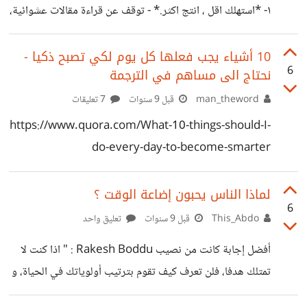
١- *استهلك اقل ، انتج اكثر.* - توقف عن قراءة مقالات عشوائية،
اكتب شيئا. تدرب على قاعدة ٢٠/٨٠. - ٢٠٪ من وقتك = استهلاك. -
٨٠٪ من وقتك = انتاج. ٢- *قلل من مشاهدة التلفاز* - التلفاز
10 أشياء يجب فعلها كل يوم لكي تصبح ذكيا -
6
نحتاج الى مساهم في الترجمة
شرير وهو يقتل ابداعنا. ٣- *اذهب للمشي* - اذا كنت عالق في
مشكلة ما، اخرج للتنزه، تكلم مع الاشجار، فهم يعرفون الاجابة. ٤-
man_theword
قبل 9 سنوات
7 تعليقات
*تسكع مع اشخاص اذكى منك* - تتذكر ذلك الاقتباس؟ انت
https://www.quora.com/What-10-things-should-I-
متوسط خمس اشخاص
do-every-day-to-become-smarter
لماذا الناس يحبون إضاعة الوقت ؟
6
This_Abdo
قبل 9 سنوات
تعليق واحد
أفضل إجابة كانت من نصيب Rakesh Boddu : " اذا كنت لا
تمتلك هدفا، فلن تعرف كيف تقوم بترتيب أولوياتك في الحياة، و
ستجد نفسك تضيع وقتك الثمين على مدار حياتك. دعنا نتحدث