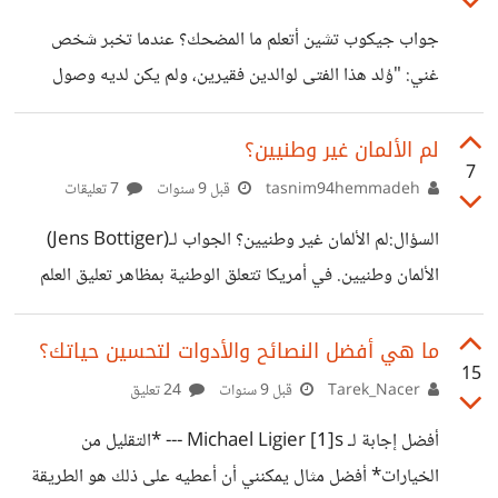
يموتون، وفي توابيتهم يندومون علي ما لم يفعلوه . السبب
جواب جيكوب تشين أتعلم ما المضحك؟ عندما تخبر شخص
الوحيد لماذا الناس يظلون كسالى دائما هو *الخوف* لا يثقون
غني: "وُلد هذا الفتى لوالدين فقيرين، ولم يكن لديه وصول
في أنفسهم ، هم
للتعليم الجيد وكبر بفرص نجاح محدودة جداً"، سيمكنك اختصار
جوابه بأغلب الأحيان بجملة: "الحياة ليست عادلة" أما عندما
لم الألمان غير وطنيين؟
7
تقول لشخص غني: "قررت الحكومة الديمقراطيةاستخدام
tasnim94hemmadeh
قبل 9 سنوات
7 تعليقات
نفوذها لزيادة الضرائب وإعادة توزيع ثروتك لنا" سيتفاجأ
السؤال:لم الألمان غير وطنيين؟ الجواب لـ(Jens Bottiger)
وسيكون جوابه " لم على الأغنياء دفع المزيد من الضرائب؟ هذا
الألمان وطنيين. في أمريكا تتعلق الوطنية بمظاهر تعليق العلم
ليس عادلاً"
على شاحنتك البيك أب (أو أي علم فيدرالي آخر للوطنية البديلة)
أو غناء النشيد الوطني قبل كل مباراة كرة سلة أو إرسال فتيان
ما هي أفضل النصائح والأدوات لتحسين حياتك؟
15
بعمر 18 سنة الى العراق لكي تشكرهم لاحقاً على خدمتهم عندما
Tarek_Nacer
قبل 9 سنوات
24 تعليق
يمرون بالكرسي المتحرك من جانبك في متجر ولمارت. في ألمانيا
أفضل إجابة لـ Michael Ligier [1]s --- *التقليل من
نحن نعبر عن وطنيتنا بالتصويت لقوانين زيادة الضرائب علينا
الخيارات* أفضل مثال يمكنني أن أعطيه على ذلك هو الطريقة
حتى نحسن من مستوى نظام الضمان الصحي أو لتصبح قسوط