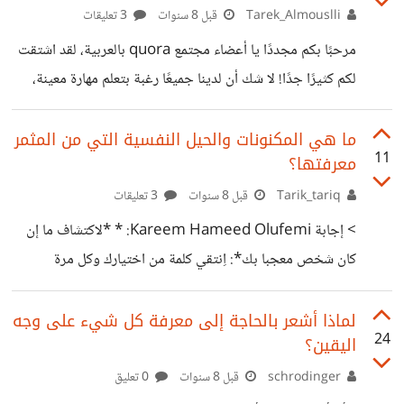
Tarek_Almouslli
قبل 8 سنوات
3 تعليقات
مرحبًا بكم مجددًا يا أعضاء مجتمع quora بالعربية، لقد اشتقت
لكم كثيرًا جدًا! لا شك أن لدينا جميعًا رغبة بتعلم مهارة معينة،
ولأن كوكب Quora يضجّ بالحياة، فقد ارتأيت نقل تجربة أحد
أعضائه إليكم. يطرح صديقنا العزيز سؤال العنوان، وقبل نقل
ما هي المكنونات والحيل النفسية التي من المثمر
11
معرفتها؟
إجابة بقية الأصدقاء. دعوني أخبركم بتجربتي القصيرة المشتتة
مع هذه اللغة (Python). أذكر محاولتي تعلمها قبل حوالي
Tarik_tariq
قبل 8 سنوات
3 تعليقات
العامين، وكانت تجربة غريبة بعض الشيء، فرغم وضوح الأوامر
> إجابة Kareem Hameed Olufemi: * *لاكتشاف ما إن
فيها (وهي لا تعدو كتابة Print لإظهار نص على الشاشة، سهلة!)
كان شخص معجبا بك*: اِنتقي كلمة من اختيارك وكل مرة
إلا أنني
يستخدم الشخص فيها نفس الكلمة أو مرادفا لها قم باِيماءة
وتبسم، إن كان يكن لك حبا وإعجابا ستراه يستعملها كلما سنحت
لماذا أشعر بالحاجة إلى معرفة كل شيء على وجه
24
اليقين؟
الفرصة * *هل تريد ان يأخذ الناس كلامك على محمل الجد*:
في كل مرة تخبر أحدهم شيئا، أردف لكلامك أنك تناقلته عن
schrodinger
قبل 8 سنوات
0 تعليق