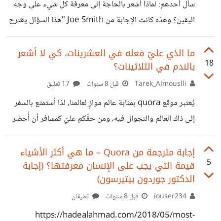
والدك، الناس عادة يميلون إلى تصديق نصائح الآباء. * *كن
سأل أحدهم: لماذا أشعر بالحاجة إلى معرفة كل شيء على وجه
المنتصر النهائي في "حجرة ورقة مقص"*: قبل بدء
اليقين؟ وهذه كانت الإجابة من Joe Smith "هذا السؤال يقترح
بقوة أنك تعاني من كونك شخصاً صغير السن. أو أنك تعاني
ببساطة من إحساس قوي من الفضول العقلي، وهو شيء ليس
ما الذي عليّ فعله في العشرينات، كي لا أشعر
18
بالندم في الثلاثينات؟
بسيء على الإطلاق. أنت لست غريب، لست على خطأ، لا تتصرف
كأخرق. أنت فقط فضولي. وهذا الفصول يدخلك في حلقات لا
Tarek_Almouslli
قبل 8 سنوات
17 تعليق
نهاية لها عندما تحاول التفكير في أسئلة كبيرة. أنت تعتبر أن هناك
يُعتبر موقع quora بمثابة عالم موازٍ لعالمنا، لذا أستمتع بالسفر
خطأ في ذلك. معظم الناس
إلى ذاك العالم والتجوال فيه، ومن حقّكم عليّ كمسافر أن أُحضر
معيّ هدايا! وهذه هديتي لكم من آخر رحلاتي:
https://www.quora.com/What-should-one-do-in-
إجابة مترجمة من Quora – ما هي أكثر الأشياء
5
قيمة التي يجب على الإنسان معرفتها؟ (إجابة
their-20s-to-avoid-regrets-in-their-30s-and-40s
الدكتور جوردون بيتيرسون)
##تجنّب اعتماد هاتفك المحمول كمقياس لذاتك الإعجابات
iouser234
قبل 8 سنوات
تعليقان
والمشاركات وإعادة التغريد ليست مقياسًا لخبراتك، ولا دليلًا على
شخصيتك. لذا توقف عن إعتبارها كذلك. ##خُض التجارب
https://hadealahmad.com/2018/05/most-