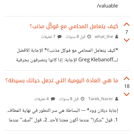
العشرينات هو أفضل توقيت للتمتع بالحريّة وعيش التجربة، على
valuable/
الصعيدين الجسدي والعاطفي: فلا أنت بالكبير على ارتكاب
الأخطاء ولا بالصغير على أن تؤخذ على محمل الجدّ.
كيف يتعامل المحامي مع مُوكِّل مذنب؟
7
what_the
قبل 8 سنوات
7 تعليقات
*كيف يتعامل المحامي مع مُوكِل مذنب؟* الإجابة الأفضل
لـــGreg Klebanoff الإجابة: إذا كانوا يتصرفون بحرفية
فيجب أن يعاملوا الجاني معاملة البريء، عمل المحامي يتمثل بأن
يخرج لموكله بأفضل حكم فيما يشرعه القانون، بغض النظر إذا
ما هي العادة اليومية التي تجعل حياتك بسيطة؟
18
كان الموكل مذنب بالتهمة الموجهة له أم لا. و بصفتي عملت
محامياً في الدفاع لأكثر من عقد من الزمان، أستطيع أن أقدّر أن
Tarek_Nacer
قبل 8 سنوات
4 تعليقات
نسبة كبيرة من الموكلين تقريباً مذنبين – و هذا مجرد تخمين
إجابة ديلان وود* --- البساطة هي سر التطور في نهاية المطاف.‏
سريع- . أحياناً القضية التي تبنيها الولاية تجاه المذنب غير قوية
‏1.‏ قول "شكرا" عندما أكون ممتنا لأحد.‏ ‏2.‏ قول "آسف" عندما
أكون متأسفا. ‏3.‏ قول "لا" عند الحاجة، أقوم بذلك بحزم.‏ ‏4.‏