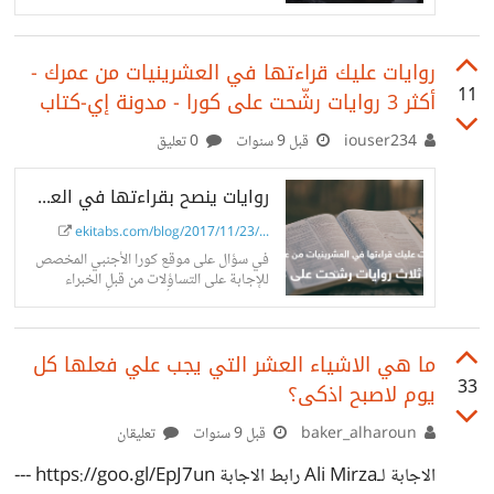
ثلاث مستخدمين مختلفين، في ثلاثة بيئات
مختلفة.
روايات عليك قراءتها في العشرينيات من عمرك -
11
أكثر 3 روايات رشّحت على كورا - مدونة إي-كتاب
iouser234
قبل 9 سنوات
0 تعليق
روايات ينصح بقراءتها في العشرينيات من العمر - إي كتاب
ekitabs.com/blog/2017/11/23/...
في سؤال على موقع كورا الأجنبي المخصص
للإجابة على التساؤلات من قبل الخبراء
والمختصين، بحث أحدهم عن أهم روايات
يجب على الإنسان قراءتها في العشرينيات من
العمر
ما هي الاشياء العشر التي يجب علي فعلها كل
33
يوم لاصبح اذكى؟
baker_alharoun
قبل 9 سنوات
تعليقان
الاجابة لـAli Mirza رابط الاجابة https://goo.gl/EpJ7un ---