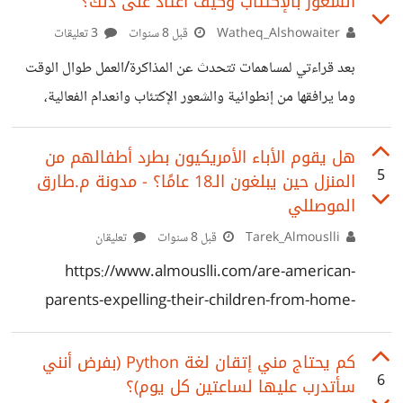
الشعور بالإكتئاب وكيف أعتاد على ذلك؟
الصورة إلى اليسار حُقنت بمادة بوليمر بكمية أقل لتُظهر الأوعية
https://www.healthline.com/health/can-you-
الدموية الرئيسية والتي تُعرض غالبًا في الصور التوضيحية في
Watheq_Alshowaiter
قبل 8 سنوات
3 تعليقات
donate-blood-if-you-have-a-
كتب الطب. بينما الصورة إلى اليمين حُقنت بالبوليمر بكثافة أكبر
بعد قراءتي لمساهمات تتحدث عن المذاكرة/العمل طوال الوقت
tattoo#%3A~%3Atext%3DThe%20bottom%20lin
لتُظهر كثافة الأوعية الدموية تقريبيًا. بالكاد تعرض كتب الطب
وما يرافقها من إنطوائية والشعور الإكتئاب وانعدام الفعالية،
e%2Cyou%20ineligible%20to%20donate%20blo
هذه الصُور بسبب
وجدت صدفة هذه الإجابة وقررت نقلها لكم. بدايةَ، كنت أود طرح
od.
هذا الموضوع في مجتمع التعلم والتعليم لأنه يُعنى بالتعلم ولكني
هل يقوم الأباء الأمريكيون بطرد أطفالهم من
5
المنزل حين يبلغون الـ18 عامًا؟ - مدونة م.طارق
رأيت أن هذا المجتمع أنسب. هناك مشكلة أن بضعة مجتمعات
الموصللي
تستحوذ على معظم المشاركات حتى تلك التي تناسبها مجتمعات
Tarek_Almouslli
قبل 8 سنوات
تعليقان
أكثر تخصصا. عموما، لا عليكم. واعذروني على ترجمتي التي أقل
ما يقال عنها (مشي الحال) كما أنها تختصر بعض الكلام. ملاحظة:
https://www.almouslli.com/are-american-
هذه الإجابة ليست
parents-expelling-their-children-from-home-
when-they-reach-18/
كم يحتاج مني إتقان لغة Python (بفرض أنني
6
سأتدرب عليها لساعتين كل يوم)؟