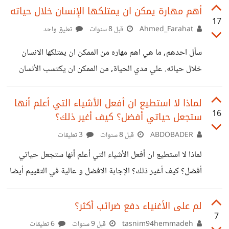
التكلم فقط عند الضرورة، القليل منه يساوي الكثير.‏ ‏5.‏ التمرين
أهم مهارة يمكن ان يمتلكها الإنسان خلال حياته
17
اليومي، الهرولة أو لعب تنس الريشة، التنزه في بعض الأحيان. ‏‏6.‏
Ahmed_Farahat
قبل 8 سنوات
تعليق واحد
التقليل من استعمال وسائل التواصل الاجتماعي، إشعارات الهاتف
سأل احدهم, ما هي اهم مهاره من الممكن ان يمتلكها الانسان
مطفئة.‏ ‏ 7.‏ استعمال التطبيقات الضرورية فقط. لا تطبيقات غير
خلال حياته. علي مدي الحياة, من الممكن ان يكتسب الأنسان
مرغوب فيها.‏ ‏ 8.‏ التصفح من خلال الأخبار
مجموعة كبيره من المهارات, وإن كنت ساختار الأكثر قيمه من
بينهم, فاني سأختار: #المثابرة وهنا اهم 5 اسباب لأختيار المثابرة
لماذا لا استطيع ان أفعل الأشياء التي أعلم أنها
16
ستجعل حياتي أفضل؟ كيف أغير ذلك؟
كاهم مهاره يمكن ان يمتلكها إنسان: ## أولا: توصل الي
الأحترافية إن المجهود المستمر مع الوقت يودي الي الأحترافية,
ABDOBADER
قبل 8 سنوات
3 تعليقات
لنحكي قصتان سريعتان لأثبات ذلك. أصدقائي نيت و ويس و
لماذا لا استطيع ان أفعل الأشياء التي أعلم أنها ستجعل حياتي
كريس لم يكونوا يعلموا شيء عن البناطيل الرياضيه. ولكنهم
أفضل؟ كيف أغير ذلك؟ الإجابة الافضل و عالية في التقييم أيضا
كانوا
ل*Are Mambreyan* أنا انظر حولي و أري كثير من الناس
في حالة دائمة من الكسل. هم لا ينمون أبدا، لا يتحدون انفسهم،
لم على الأغنياء دفع ضرائب أكثر؟
7
لديهم نفس الوظيفة لمده ٣٠ سنة . ثم بعد ذلك، يوما ما،هم
tasnim94hemmadeh
قبل 9 سنوات
6 تعليقات