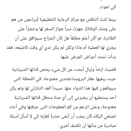
كي تموت.
بينما كنتُ أتناقش مع مركز الرعاية التلطيفية (يراعون من هم
على وشك الوفاة)، جهزتُ سراً جواز السفر لها وحجزاً على
الطائرة، لم أكن أعلم مطلقاً هل كان الجرّاح سيوافق على أن
يجري لها العملية أم ماذا ولكن لم يكن لدي أي وقت لأضيّعه، فقد
بدأت تشتد أعراض المرض عليها.
قضيتُ اياماً وليالٍ أبحث عن كل شيء يخص قناتها الشريانية
حيث يبقيها عقار البروستاجلندين مفتوحة. في اللحظة التي
سيوقفون فيها هذا الدواء عنها، سيبدأ العد التنازلي لها ولم يكن
أحد يستطيع أن يخبرني إلى أي مدة ستظل قناتها الشريانية
مفتوحة، وعلى الرغم من كم المعلومات التى عرفتها وفي أثناء
تصنَعي البكاء كان يجب أن أبقى حذرةً كفاية كي لا أسأل أسئلة
مباشرة من شأنها أن تكشف أمري.