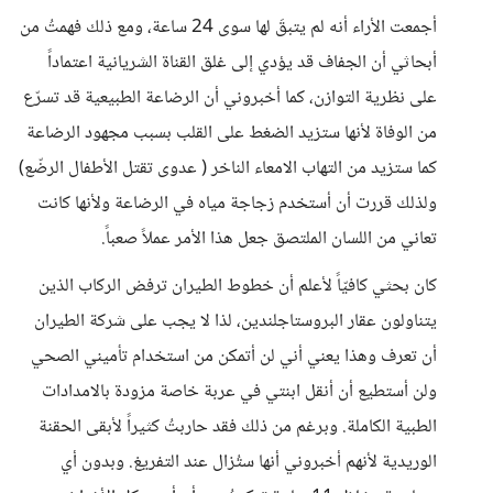
أجمعت الأراء أنه لم يتبقَ لها سوى 24 ساعة، ومع ذلك فهمتُ من
أبحاثي أن الجفاف قد يؤدي إلى غلق القناة الشريانية اعتماداً
على نظرية التوازن، كما أخبروني أن الرضاعة الطبيعية قد تسرّع
من الوفاة لأنها ستزيد الضغط على القلب بسبب مجهود الرضاعة
كما ستزيد من التهاب الامعاء الناخر ( عدوى تقتل الأطفال الرضّع)
ولذلك قررت أن أستخدم زجاجة مياه في الرضاعة ولأنها كانت
تعاني من اللسان الملتصق جعل هذا الأمر عملاً صعباً.
كان بحثي كافيّاً لأعلم أن خطوط الطيران ترفض الركاب الذين
يتناولون عقار البروستاجلندين، لذا لا يجب على شركة الطيران
أن تعرف وهذا يعني أني لن أتمكن من استخدام تأميني الصحي
ولن أستطيع أن أنقل ابنتي في عربة خاصة مزودة بالامدادات
الطبية الكاملة. وبرغم من ذلك فقد حاربتُ كثيراً لأبقى الحقنة
الوريدية لأنهم أخبروني أنها ستُزال عند التفريغ. وبدون أي