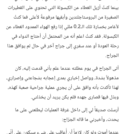
بينما كنتُ أزيل الغطاء عن الكبسولة التي تحتوي على القطيرات
الصغيرة من البروستاجلندين وأبقيِها مرفوعةً لأعلى فما كنتُ
لأغامر بخسارة تلك الـ0.2 مللي إذا رفع الهواء الممدود الغطاء عن
الكبسولة. فقد كنتُ اعلم أنه من المحتمل أن أحتاج الدواء في
رحلة العودة أو عند سفري إلى جراح آخر في حال لم يوافق هذا
الجراح.
أتى الجراح في يوم عطلته عندما علم بأني قدمت إليه، كان
مذهولاً بشدة، وواصل إخباري بمدى إعجابه بشجاعتي وإصراري،
لهذا تأكدت بأنه وافق على أن يجري عملية جراحية صعبة كهذه،
وبذل فيها قصارى جهده فلم يكن يريد أن يخذلني.
أرسلت صديقاً لي إلى داخل غرفة العمليات ليطلعني على ما
يحدث، وأخبرني ما قاله الجرّاح:
عندما أموت ولو كان لازماً أن أُعاقب على شيء سيكون على أنّي