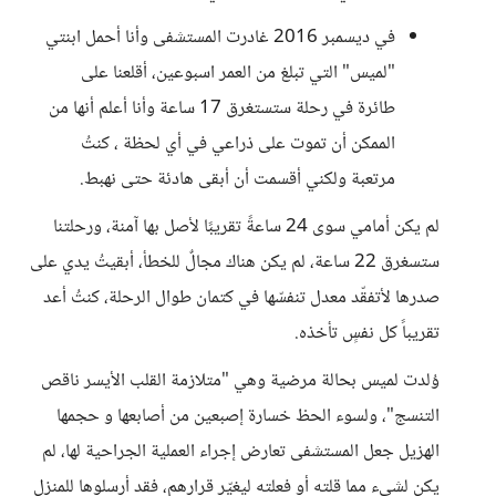
في ديسمبر 2016 غادرت المستشفى وأنا أحمل ابنتي
"لميس" التي تبلغ من العمر اسبوعين، أقلعنا على
طائرة في رحلة ستستغرق 17 ساعة وأنا أعلم أنها من
الممكن أن تموت على ذراعي في أي لحظة ، كنتُ
مرتعبة ولكني أقسمت أن أبقى هادئة حتى نهبط.
لم يكن أمامي سوى 24 ساعةً تقريبًا لأصل بها آمنة، ورحلتنا
ستسغرق 22 ساعة، لم يكن هناك مجالٌ للخطأ، أبقيتُ يدي على
صدرها لأتفقّد معدل تنفسّها في كتمان طوال الرحلة، كنتُ أعد
تقريباً كل نفسٍ تأخذه.
وُلدت لميس بحالة مرضية وهي "متلازمة القلب الأيسر ناقص
التنسج"، ولسوء الحظ خسارة إصبعين من أصابعها و حجمها
الهزيل جعل المستشفى تعارض إجراء العملية الجراحية لها، لم
يكن لشيء مما قلته أو فعلته ليغيّر قرارهم، فقد أرسلوها للمنزل