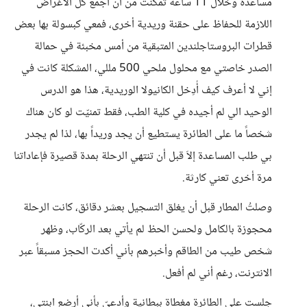
مساعدة وخلال 11 ساعة تمكنتُ من أن أجمع كل الأغراض
اللازمة للحفاظ على حقنة وريدية أخرى، فمعي كبسولة بها بعض
قطرات البروستاجلندين المتبقية من أمس مخبئة في حمالة
الصدر خاصتي مع محلول ملحي 500 مللي، المشكلة كانت في
إني لا أعرف كيف أُدِخل الكانيولا الوريدية، هذا هو الدرس
الوحيد الي لم أجيده في كلية الطب، فقط تمنيّت لو كان هناك
شخصاً ما على الطائرة يستطيع أن يجد وريداً بها، لذا لم يجدر
بي طلب المساعدة إلاَ قبل أن تنتهي الرحلة بمدة قصيرة فإعاداتنا
مرة أخرى تعني كارثة.
وصلتُ المطار قبل أن يغلق التسجيل بعشر دقائق، كانت الرحلة
محجوزة بالكامل ولحسن الحظ لم يأتي بعد الركّاب، وظهر
شخص طيب من الطاقم وأخبرهم بأني أكدت الحجز مسبقاً عبر
الانترنت، رغم أني لم أفعل.
جلست على الطائرة مغطاة ببطانية وأدعيّ بأني أرضع ابنتي،