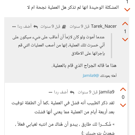
1
المشكلة الوحيدة انها لم تذكر هل العملية نجحة ام لا
Tarek_Nacer
أضف ردا
قبل 9 سنوات
قبل 9 سنوات
1
عندما أموت ولو كان لازماً أن أُعاقب على شيء سيكون على
أنّي خسرت تلك العملية، إنها من أصعب العمليات التي قم
بإجرائها على الاطلاق
هذا ما قاله الجراح الذي قام بالعملية.
أهلا بعودتك
@Jamila9
‍
Jamila9
أضف ردا
قبل 9 سنوات
0
لقد ذكر الطبيب أنه فشل في العملية ،كما أن الطفلة توفيت
بعد أربعة أيام من العملية مما يعني أنها فشلت
» شُكـــرا لك طارق ، يبدو أن هُناك من انتبه لغيابي فعلاً ،
سُعدتُ بترحيبك :)