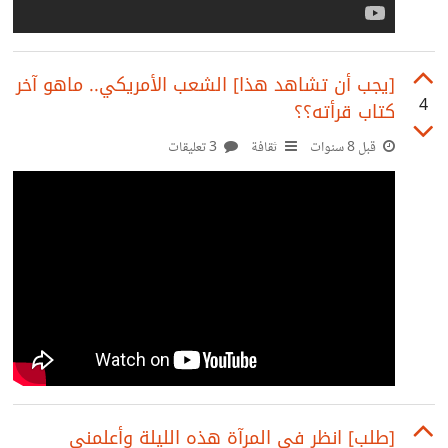
[يجب أن تشاهد هذا] الشعب الأمريكي.. ماهو آخر
4
كتاب قرأته؟؟
قبل 8 سنوات
ثقافة
3 تعليقات
[طلب] انظر في المرآة هذه الليلة وأعلمني