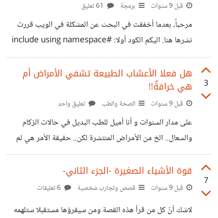
قبل 9 سنوات
برمجة
61 تعليق
شاردة وواردة ودينار وقاية خير من قنطار علاج اذن كيف تقفل
الباب قبل أن
مرحباً، بعدما أخفقت في البحث عن المشكلة في الويب قررت
نشرها هنا. اليكم الكود أولا: #include using namespace
std; int main() { int x; cout <<"Entrer your
number: "; cin >> x; if (x > 0) { cout <<"Positive"; }
هل فعلا الأعشاب الطبيعة تشفي الأمراض أم
3
هي خرافةٌ!!
else if (x == 0) { cout <<"Null"; } else if (x < 0) {
cout <<"Negative"; } else { cout <<"Invalid
قبل 9 سنوات
الصحة والطب
تعليق واحد
number"; } } الكود يؤدي وضيفته عادي لكن لو أدخلت كلمة
على مدار السنوات و أنا أميل للطب البديل في حالات الزكام
أو حرف فستكون النتيجة Null أي أنه
والسعال.. الخ من الأمراض المنتشرة لكن.. حقيقة الأمر هي لم
تنفعني أبدا، قبل أيّام قلائل أصابني التهاب في حلقي و جاءت لي
بوالدتي بكوب من الزعتر بالليمون وعسل النحل و كانت تقول انه
قوة الأشياء الصغيرة -الجزء الثاني-
7
مفييييييييد وتبدأ في مدح هذه الوصفة، حقيقة الأمر أني شفيت
قبل 9 سنوات
قصص وتجارب شخصية
6 تعليقات
بعد ثلاثة أيام أم أربع لكن أعتقد أني شفيت طبيعيا وليس بسبب
لاشك أنّ كل من قرأ هذه القصة ومن سيقرؤها مستقبلا ستلهمه
هذه الخلطة لأني لم أشعر بأي تحسن في الألم في اليومين