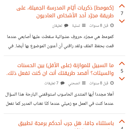
بالإنجليزية وياحبذا لو كانت جودة الصوت عالية كالقنوات الآنفة
[كمومط] ذكريات أيّام المدرسة الجميلة، على
7
طريقة مجرّد أحد اﻷشخاص العاديون
الذكر.
قبل 8 سنوات
تسلية
تعليقان
كمومط هي مجرّد حروفٍ عشوائية سقطت عليها أصابعي عندما
قمت بحفظ الملف ولقد راقني أن أعنون الموضوع بها أيضا. في
فترة من الفترات ابتلانا الله بمدرسة رياضيات ما ان تدخل القسم
حتّى ينتشر الظلام والبؤس في كل أنحاء الغرفة ويعم الصمت
ما السبيل للموازنة (على الأقل) بين الحسنات
5
والسيئات؟ أقصد طريقتك أنت ان كنت تفعل ذلك.
والسكينة، كنت أسميها عام الحزن، كنا نخافها جدا، بالرغم من أنّ
المشاكسين منا يحاولون ابداء ما ليس بهم يعني يحاولون أن
قبل 8 سنوات
انصحني
7 تعليقات
يبدون شجعان قليلا لكن آخر ما كانوا يتمنونه هو أن يتورطوا
أهلا مجددا أيها المنتدى الحاسوب استوقفني البارحة هذا السؤال
معها -لم يصمد معها أحد سوى عزوز
عندما كنت في العمل مع زميلي عندما كنّا نغتاب المدير كما نفعل
كل يوم.. فسألته ببلادة كم عدد الحسنات التي كسبتها اليوم؟ (ولم
أستثني نفسي بالمناسبة) فنظر الي بتعجب ووجهه لا يوحي
باستثناء جافا، هل جرب أحدكم برمجة تطبيق