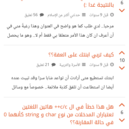
6
بالنتيجة غدا :)
قبل 9 سنوات
حدثني أكثر عن الإسلام
56 تعليق
مرحبا.. لدي طلب كما هو واضح في العنوان وهذا رغبةً مني في
أن أعرف ان كان هذا الأمر متعلقا بي فقط أم لا.. وهو ما يحصل
لي بعد النظر في المرآة ليلا.. شيراراراا XD لاحظت أنه كلما
حدقت فيها وأنام أستيقظ في حدود الثانية ليلا بكابوس أنّ
كيف تربي ابنتك على العفة؟؟
10
الجنجن يتحدث بلساني وسكنني وسيطر علي -حدث هذا في
قبل 9 سنوات
الأسرة والتربية
21 تعليق
كثير من المرات- مع العلم أني لا أشعر بذرة خوف منهم قبيل
ابنتك تستطيع متى أرادت أن تواعد شابا سرا وقد تبيت عنده
النوم.. أي لم أنم مفكرا بهم لكي لا تقولوا أنه يحدث ذلك
أيضا ان استطاعت أن تلفق كذبة ملائمة.. خصوصاً مع وسائل
الاتصال الحديثة، كيف تتأكد أنها لا تتبادل كلمات الغرام والحرام
مع الشباب والقيام بما لايرضاه ولي أمرها.. ماذا تفعل لكي يرتاح
هل هذا خطأ في ال c/c++ هاتين اللغتين
6
تعتباران المدخلات من نوع char و string كأنهما 0
قلبك ان خرجت أو تدرس في الجامعة أو أياً كان ما تفعله مالذي
في حالة المقارنة؟؟
يجعلك تثق بابنتك؟ من الواضح أنه لن يمكنك مراقبتها في كل