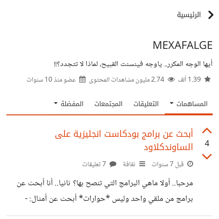
الرئيسية
MEXAFALGE
أيها الوجه المكرر.. ياوجه فينسنت القبيح، لماذا لا تتجدد؟!!
1.39 ألف
2.74 مليون مشاهدات المحتوى
عضو منذ
10 سنوات
المساهمات
التعليقات
المجتمعات
المفضلة
أبحث عن برامج بودكاست انجليزية على
4
الساوندكلاود
قبل 7 سنوات
ثقافة
7 تعليقات
مرحبا.. أولا ماهي البرامج التي تنصح بها؟ ثانيا.. أنا أبحث عن
برامج من ملقي واحد وليس *حوارات* أبحث عن أمثال: -
الجزيرة بودكاست - ساندويتش ورقي - ميدان voice لكن