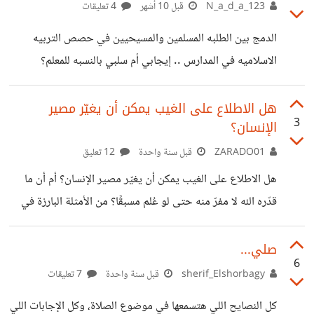
الكبير لشرح الدروس .. وتقييمي للموضوع أن ذلك الفضول
N_a_d_a_123
قبل 10 أشهر
4 تعليقات
الخفي للإطلاع على ثقافة الغير كان هو المحرك الرئيسي وراء
الدمج بين الطلبه المسلمين والمسيحيين في حصص التربيه
هذا الأمر .. لكن يبقى السؤال القوي عندي لماذا لا نرى هذا الأمر
الاسلاميه في المدارس .. إيجابي أم سلبي بالنسبه للمعلم؟
في المدارس التبشيريه التي جمعت بين الطلبه من كلا الدينين
الإسلام والمسيحية.. لماذا لا نرى
هل الاطلاع على الغيب يمكن أن يغيّر مصير
3
الإنسان؟
ZARADO01
قبل سنة واحدة
12 تعليق
هل الاطلاع على الغيب يمكن أن يغيّر مصير الإنسان؟ أم أن ما
قدّره الله لا مفرّ منه حتى لو عُلم مسبقًا؟ من الأمثلة البارزة في
التاريخ الإسلامي: النبي ﷺ قال لزوجاته محذّرًا: "ليت شعري
أيتكن صاحبة الجمل الأدبب، تنبح عليها كلاب الحوأب، يقتل عن
صلي...
6
يمينها وعن شمالها قتلى كثير، وتنجو بعد ما كادت." (مسند أحمد
sherif_Elshorbagy
قبل سنة واحدة
7 تعليقات
6/97، المستدرك 3/120، المعجم الكبير للطبراني 23/373،
كل النصايح اللي هتسمعها في موضوع الصلاة، وكل الإجابات اللي