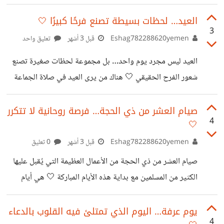
الجديدة والزيارات والتهاني، وهناك من يمر عليه بصمت ثقيل
واحتياج لا يراه الآخرون. هذا التباين لا يهدف لإضعاف معنى
العيد… لحظات بسيطة تصنع فرحًا كبيرًا 🤍
3
العيد، بل يذكرنا بأن الفرح ليس متساويًا عند الجميع، وأن في
Eshag782288620yemen
قبل 3 أشهر
تعليق واحد
داخل المجتمع من يحتاج لمدّ يد أو كلمة أو دعم بسيط ليشعر أنه
العيد ليس مجرد يوم واحد… بل مجموعة لحظات صغيرة تصنع
ليس وحيدًا. وربما أبسط الأشياء يمكن أن تصنع فرقًا كبيرًا: صدقة
شعور الفرح الحقيقي 🤍 هناك من يرى العيد في صلاة الجماعة
صغيرة، زيارة، أو حتى سؤال
والتكبيرات، وآخر يراه في زيارة الأهل ولمّة العائلة، وغيرهم
يجدون فرحتهم في تبادل التهاني أو حتى في لحظات بسيطة من
صيام العشر من ذي الحجة… فرصة روحانية لا تتكرر
4
🤍
الراحة بعد فترة طويلة من الانشغال. ورغم اختلاف الطرق، يبقى
العيد مساحة جميلة يشعر فيها الإنسان أن الحياة أهدأ وأقرب
Eshag782288620yemen
قبل 3 أشهر
0 تعليق
للقلب. برأيكم: ما أكثر شيء يجعل العيد مميزًا بالنسبة لكم؟ 🌙
صيام العشر من ذي الحجة من الأعمال العظيمة التي يُقبل عليها
الكثير من المسلمين مع بداية هذه الأيام المباركة 🤍 هي أيام
تجمع بين العبادة والعمل الصالح، ويشعر فيها الإنسان بقيمة الصبر
والقرب من الله، وكأنها فرصة سنوية لإعادة ترتيب القلب والنوايا.
يوم عرفة… اليوم الذي تمتلئ فيه القلوب بالدعاء
4