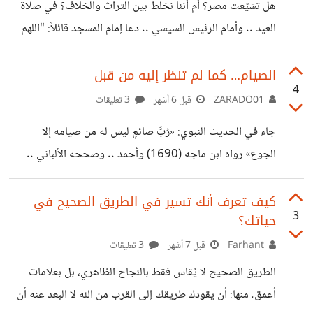
وكانت الملوك ترتجف باسمه. وكان مثل أغلب الناس في ذلك
هل تشيّعت مصر؟ أم أننا نخلط بين التراث والخلاف؟ في صلاة
الزمان سني المذهب. لكن القدر أحيانًا يبدأ
العيد .. وأمام الرئيس السيسي .. دعا إمام المسجد قائلاً: "اللهم
بحق فاطمة وأبيها وزوجها وبنيها والسر الكامن فيها " .. فما كان
من البعض إلا أن ثارت ثائرتهم .. واعتبروا هذا الدعاء "تشيّعًا " أو
الصيام… كما لم تنظر إليه من قبل
4
خروجًا عن منهج أهل السنة! وقبلها بفترة .. سمعنا من يحذر
ZARADO01
قبل 6 أشهر
3 تعليقات
الناس من قول: "اللهم صلّ على محمد وآل محمد" بحجة أنها
جاء في الحديث النبوي: «رُبَّ صائمٍ ليس له من صيامه إلا
"طريقة الشيعة"! السؤال هنا: ما هذا الهرج فعلًا؟ هل وصل بنا
الجوع» رواه ابن ماجه (1690) وأحمد .. وصححه الألباني ..
وفي رواية أخرى: «ورب قائم ليس له من قيامه إلا السهر». هذا
الحديث وحده كفيل بأن يفتح بابًا للتساؤل: هل كل صيام هو
كيف تعرف أنك تسير في الطريق الصحيح في
3
حياتك؟
صيام حقًا؟ أم أننا نكتفي بتغيير مواعيد الأكل فقط؟ مفارقة
رمضان من الغريب — وربما المؤلم — أن يكون شهر الصيام هو
Farhant
قبل 7 أشهر
3 تعليقات
أكثر شهور السنة استهلاكًا للطعام والمشروبات .. بل وتشهد فيه
الطريق الصحيح لا يُقاس فقط بالنجاح الظاهري، بل بعلامات
المسلسلات ومواد الترفيه نسب
أعمق، منها: أن يقودك طريقك إلى القرب من الله لا البعد عنه أن