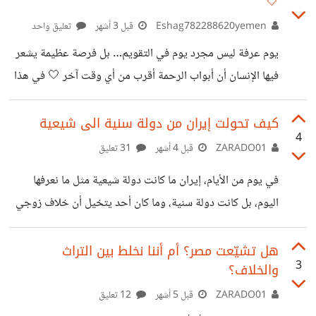
🤍
حتى الصيام فيها ليس مجرد امتناع عن الطعام، بل تجربة
روحانية تزيد الإحساس بالهدوء والطمأنينة وتذكر الإنسان بأهمية
Eshag782288620yemen
قبل 3 أشهر
تعليق واحد
النعم البسيطة في حياته. برأيكم: ما أكثر شيء يساعدكم على
يوم عرفة ليس مجرد يوم في التقويم… بل فرصة عظيمة يشعر
الاستمرار في العبادة خلال هذه الأيام؟ 🌙
فيها الإنسان أن أبواب الرحمة أقرب من أي وقت آخر 🤍 في هذا
اليوم تمتلئ القلوب بالدعاء، وتلين النفوس، ويبحث كل شخص
عن لحظة صادقة بينه وبين الله بعيدًا عن ضجيج الحياة. ما
كيف تحولت إيران من دولة سنية الى شيعية
4
أجمل أن يعرف الإنسان أن هناك يومًا واحدًا قد يغيّر الكثير داخله
ZARADO01
قبل 4 أشهر
31 تعليق
بدعوة صادقة، أو استغفار من القلب، أو نية حقيقية لبداية
في يوم من الأيام، إيران ما كانت دولة شيعية مثل ما نعرفها
جديدة. حتى من لم يُكتب له الحج، يبقى ليوم عرفة مكانة
اليوم، بل كانت دولة سنية، وما كان أحد يتخيل أن خلاف زوجي
خاصة لا تشبه
داخل قصر ملكي رح يغير عقيدة ملايين البشر ويقلب تاريخ
منطقة بالكامل. قبل أكثر من 550 سنة، كان يحكم العراق وإيران
هل تشيّعت مصر؟ أم أننا نخلط بين التراث
3
والخلاف؟
وأذربيجان سلطان قوي اسمه السلطان غياث الدين محمد بن
أرغون المعروف بشاه بنده. ملك واسع النفوذ، جيوش، قصور،
ZARADO01
قبل 5 أشهر
12 تعليق