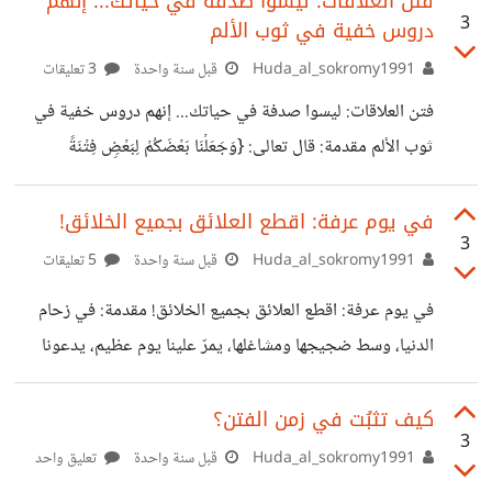
فتن العلاقات: ليسوا صدفة في حياتك... إنهم
3
دروس خفية في ثوب الألم
واستمسكتُ بـ [ولا يلتفت منكم أحدٌ] منتقلًا إلى [وامضوا حيثُ
تؤمَرون] فكانت [لولا أن ربطنا على قلبها] مشكاة ظُلمة الحياة،
Huda_al_sokromy1991
قبل سنة واحدة
3 تعليقات
فرابَطتُ بها ورَبَطتُها، مُردِّدًا وَعدَ الله [ولَيُمَكِّنَنَّ لهم دينَهُمُ] مبصرًا
فتن العلاقات: ليسوا صدفة في حياتك... إنهم دروس خفية في
المسار بـ [الضّحى] حاملًا معي [ألَم نَشرَح] غارسًا
ثوب الألم مقدمة: قال تعالى: {وَجَعَلۡنَا بَعۡضَكُمۡ لِبَعۡضࣲ فِتۡنَةً
أَتَصۡبِرُونَۗ وَكَانَ رَبُّكَ بَصِیرࣰا }[سُورَةُ الفُرۡقَانِ: ٢٠] ليست كل الفتن
في الدنيا من فقر أو مرض أو فقد... بعض الفتن "أشخاص"،
في يوم عرفة: اقطع العلائق بجميع الخلائق!
3
يعيشون معنا، نُحبهم، أو نُخدع بهم، أو يؤذوننا، أو يختبرون
Huda_al_sokromy1991
قبل سنة واحدة
5 تعليقات
صبرنا، كأنهم وُضعوا في طريقنا ليمتحن الله قلوبنا بهم! فالله
في يوم عرفة: اقطع العلائق بجميع الخلائق! مقدمة: في زحام
تعالى قدّر أن يكون بعض الناس سببًا في اختبار صبرك، وصدقك،
الدنيا، وسط ضجيجها ومشاغلها، يمرّ علينا يوم عظيم، يدعونا
وأخلاقك، وثباتك. وحين يكون البشر اختبارًا لبعضهم، قد تتساءل
للوقوف مع أنفسنا وقفة صدق، لنُعيد توجيه قلوبنا نحو الله
وحده… إنه يوم عرفة. لماذا يوم عرفة مختلف؟ مغفرة الذنوب:
كيف تثبُت في زمن الفتن؟
3
الله يغفر الذنوب في يوم عرفة. عتق من النار: يكثر الله في هذا
Huda_al_sokromy1991
قبل سنة واحدة
تعليق واحد
اليوم من العتق من النار. استجابة الدعاء. قال النبي صلى الله