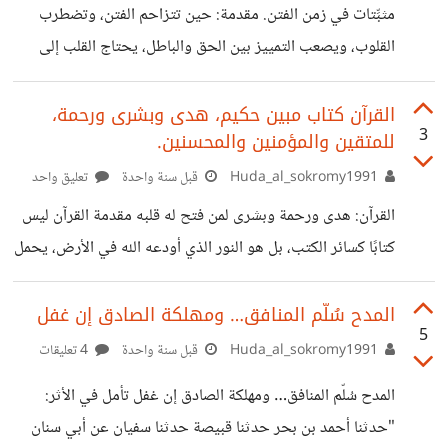
مثبِّتات في زمن الفتن. مقدمة: حين تتزاحم الفتن، وتضطرب
عليه وسلم: "خير الدعاء دعاء يوم عرفة". الصيام في هذا اليوم
القلوب، ويصعب التمييز بين الحق والباطل، يحتاج القلب إلى
قال النبي ﷺ: "صيام يوم عرفة،
مُثبّتات، تمسك به عند الزلزلة، وتعيده إلى جادّة الإيمان. وقد
جمعت لنا هذه الكلمات ستة من أعظم هذه المثبّتات، نستعرضها
القرآن كتاب مبين حكيم، هدى وبشرى ورحمة،
3
للمتقين والمؤمنين والمحسنين.
معًا: ١. القرآن الكريم قال تعالى: {كَذَٰلِكَ لِنُثَبِّتَ بِهِۦ فُؤَادَكَ}
[الفرقان: 32] القرآن ليس فقط كتاب هداية، بل دواء للقلب
Huda_al_sokromy1991
قبل سنة واحدة
تعليق واحد
المضطرب، يُنزل على النفس السكينة، ويربط على الفؤاد. فيه
القرآن: هدى ورحمة وبشرى لمن فتح له قلبه مقدمة القرآن ليس
قصص السابقين، ووعد الصادقين، وإنذار الغافلين. من أراد الثبات،
كتابًا كسائر الكتب، بل هو النور الذي أودعه الله في الأرض، يحمل
فليلزم مصحفه صباحًا ومساءً.
في كلماته روح الحياة لمن أراد الهداية. وقد وصفه الله في
مواضع متعددة من كتابه بأوصاف تعكس عظمته ومقصده وأثره
المدح سُلّم المنافق… ومهلكة الصادق إن غفل
5
في النفوس. كتاب لا ريب فيه في افتتاح سورة البقرة، يخبرنا
Huda_al_sokromy1991
قبل سنة واحدة
4 تعليقات
الله: { ذَ ٰ⁠لِكَ ٱلۡكِتَـٰبُ لَا رَیۡبَۛ فِیهِۛ هُدࣰى لِّلۡمُتَّقِینَ (٢) ٱلَّذِینَ یُؤۡمِنُونَ
المدح سُلّم المنافق… ومهلكة الصادق إن غفل تأمل في الأثر:
بِٱلۡغَیۡبِ وَیُقِیمُونَ ٱلصَّلَوٰةَ وَمِمَّا رَزَقۡنَـٰهُمۡ یُنفِقُونَ (٣) } [سُورَةُ البَقَرَةِ:
"حدثنا أحمد بن بحر حدثنا قبيصة حدثنا سفيان عن أبي سنان
٢-٣] أي لا