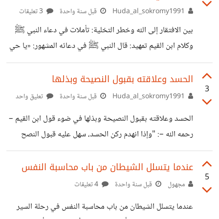
الصواب دون تحكيم عقلك في أمورٍ ليست صنيعتك؛ يعني لست
Huda_al_sokromy1991
قبل سنة واحدة
3 تعليقات
المشرف عليها، وإنما هناك من يديرها، وهو مديرك، فهو يريدها
بين الافتقار إلى الله وخطر التخلية: تأملات في دعاء النبي ﷺ
وكلام ابن القيم تمهيد: قال النبي ﷺ في دعائه المشهور: «يا حي
يا قيُّوم، برحمتِك أستغيث. أصلح لي شأني كلَّه، ولا تكلني إلى
نفسي طرفة عين» (رواه أبو داود وحسنه الألباني) وقال الإمام
الحسد وعلاقته بقبول النصيحة وبذلها
3
ابن القيم – رحمه الله –: "كيف يسلم من له زوجة لا ترحمه، وولد
Huda_al_sokromy1991
قبل سنة واحدة
تعليق واحد
لا يعذره، وجار لا يأمنه، وصاحب لا ينصحه، وشريك لا يُنصفه،
الحسد وعلاقته بقبول النصيحة وبذلها في ضوء قول ابن القيم –
وعدو لا ينام عن معاداته، ونفس أمّارة بالسوء، ودنيا متزينة،
رحمه الله –: "وإذا انهدم ركن الحسد، سهل عليه قبول النصح
وهوى
وبذله." (الفوائد، ص 44) أولًا: ما هو الحسد؟ الحسد هو: تمني
زوال النعمة عن الغير، سواء تمنيتَ أن تنتقل إليك أو لا. وهو في
عندما يتسلل الشيطان من باب محاسبة النفس
5
جوهره اعتراضٌ باطني على قسمة الله، وسوء أدب مع الحكيم
مجهول
قبل سنة واحدة
4 تعليقات
العليم. قال الله تعالى: { أَمۡ یَحۡسُدُونَ ٱلنَّاسَ عَلَىٰ مَاۤ ءَاتَىٰهُمُ ٱللَّهُ مِن
عندما يتسلل الشيطان من باب محاسبة النفس في رحلة السير
فَضۡلِهِۦ } [النساء: 54] ثانيًا: علاقة الحسد بقبول النصيحة 1.