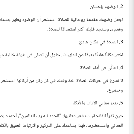
2. الوضوء بإحسان
اجعل وضوءك مقدمة روحانية للصلاة. استشعر أن الوضوء يطهر جسدك وق
وهدوء، وستجد قلبك أكثر استعدادًا للصلاة.
3. الصلاة في مكان هادئ
اختر مكانًا هادئًا بعيدًا عن الملهيات. حاول أن تصلي في غرفة خالية 
4. التأنِّي في أداء الصلاة
لا تسرع في حركات الصلاة. خذ وقتك في كل ركن من أركانها. استشعر كل 
وخضوع.
5. تدبر معاني الآيات والأذكار
حين تقرأ الفاتحة، استشعر معانيها: "الحمد لله رب العالمين"، أحمده ب
المعاني واستحضرها، فهذا يساعدك على التركيز والارتباط العميق بالكلم