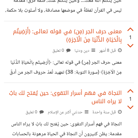
حين يتكلم الله معك… وحين يتكلم عنك، فثمة فرق! مقدمة
يُجاب عنه بنعم وبلا. مثل: أدرست؟
ليس في القرآن لفظةٌ في موضعها مصادفة، ولا أسلوبٌ بلا حكمة،
ومن أعجب ما يوقظ القلب فيه اختلافُ جهة الخطاب: مرةً
يحدّثك عن الإنسان بضمير الغائب، ومرةً يواجهك بضمير
معنى حرف الجر (مِن) في قوله تعالى: ﴿أَرَضِيتُم
1
بِالْحَيَاةِ الدُّنْيَا مِنَ الْآخِرَةِ}
المخاطب، وكأنك تنتقل من مقعد المتفرّج… إلى ساحة المساءلة.
أولًا: الغائب الذي أضاع نفسه قال تعالى:﴿وَأَمَّا مَنۡ أُوتِيَ كِتَٰبَهُۥ
قبل 8 أشهر
دين ودنيا
0 تعليق
وَرَآءَ ظَهۡرِهِۦ * فَسَوۡفَ يَدۡعُواْ ثُبُورٗا * وَيَصۡلَىٰ سَعِيرًا * إِنَّهُۥ كَانَ فِيٓ
معنى حرف الجر (مِن) في قوله تعالى: ﴿أَرَضِيتُم بِالْحَيَاةِ الدُّنْيَا
أَهۡلِهِۦ مَسۡرُورًا * إِنَّهُۥ ظَنَّ أَن لَّن يَحُورَ *
مِنَ الْآخِرَةِ﴾ (سورة التوبة: 38) تمهيد تُعدّ حروف الجر من أدقّ
أدوات العربية وأشدّها أثرًا في المعنى، إذ يختلف المقصود
باختلاف الحرف، بل وباختلاف السياق الذي يَرِد فيه. وحرف
النجاة في فهم أسرار التقوى: حين يُفتح لك بابٌ
1
لا يراه الناس
الجر «مِن» من أكثر الحروف دورانًا في القرآن الكريم، وتنوّعًا في
الدلالة، حتى قال النحاة: «لـ(من)معانٍ كثيرة تُعرف بالسياق». ومن
قبل سنة واحدة
حدثني أكثر عن الإسلام
0 تعليق
المواضع البليغة التي ورد فيها هذا الحرف قوله تعالى: ﴿أَرَضِيتُم
النجاة في فهم أسرار التقوى: حين يُفتح لك بابٌ لا يراه الناس
بِالْحَيَاةِ الدُّنْيَا مِنَ الْآخِرَةِ﴾، وهو موضع دقيق يجمع بين المعنى
مقدمة: يظن كثيرون أن النجاة في الحياة مرهونة بالحسابات