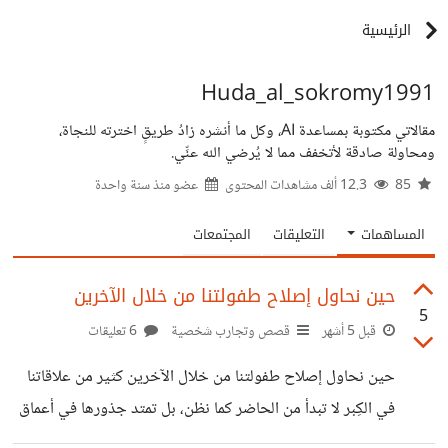
الرئيسية
Huda_al_sokromy1991
مقالاتي مكتوبة بمساعدة AI، وكل ما أنشره زادُ طريقٍ اخترته للنجاة،
ومحاولة صادقة لأتخفف مما لا يُرضي الله عنِّي.
85
12.3 ألف مشاهدات المحتوى
عضو منذ
سنة واحدة
المساهمات
التعليقات
المجتمعات
حين نحاول إصلاح طفولتنا من خلال الآخرين
5
قبل 5 أشهر
قصص وتجارب شخصية
6 تعليقات
حين نحاول إصلاح طفولتنا من خلال الآخرين كثير من علاقاتنا
في الكِبر لا تبدأ من الحاضر كما نظن، بل تمتد جذورها في أعماق
الماضي. فداخل كل إنسان طفلٌ صغير ما زال يحمل ذكرياته