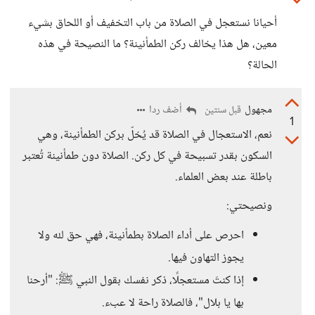
أحيانا نستعجل في الصلاة من باب التخفيف أو اللحاق بشيء
معين، هل هذا يخالف ركن الطمأنينة؟ ما النصيحة في هذه
الحالة؟
مجهول
أضف ردا
قبل سنتين
1
نعم، الاستعجال في الصلاة قد يُخلّ بركن الطمأنينة، وهي
السكون بقدر تسبيحة في كل ركن. الصلاة دون طمأنينة تُعتبر
باطلة عند بعض العلماء.
ونصيحتي:
احرص على أداء الصلاة بطمأنينة، فهي حق لله ولا
يجوز التهاون فيها.
إذا كنتَ مستعجلًا، ذكر نفسك بقول النبي ﷺ: "أرحنا
بها يا بلال"، فالصلاة راحة لا عبء.