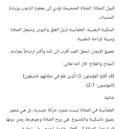
قبول الصلاة: الصلاة الصحيحة تؤدي إلى مغفرة الذنوب وزيادة
الحسنات.
السكينة النفسية: الطمأنينة تزيل القلق والتوتر، وتجعل الصلاة
وسيلة للراحة النفسية.
تعميق الإيمان: تجعل العبد أقرب إلى الله وأكثر ارتباطاً بعبادته.
النجاح والفلاح: قال الله تعالى:
{قَدْ أَفْلَحَ الْمُؤْمِنُونَ ۞ الَّذِينَ هُمْ فِي صَلَاتِهِمْ خَاشِعُونَ}
(المؤمنون: 1-2).
خاتمة
الطمأنينة في الصلاة ليست مجرد حركة جسدية، بل هي شعور
عميق بالسكينة والخشوع. هي روح الصلاة وجوهرها، ومن دونها
قد تتحول الصلاة إلى أفعال خاوية. احرص على تحقيق