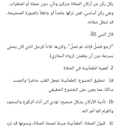
بكل ركن من أركان الصلاة بتركيز وتأنٍ، دون عجلة أو اضطراب.
وهي ركن أساسي، فمن تركها عامداً أو جاهلاً بالصورة الصحيحة،
قد تبطل صلاته.
قال النبي ﷺ:
"ارجع فصلِّ فإنك لم تصلِّ"، وكررها ثلاثاً للرجل الذي كان يصلي
بسرعة دون أن يطمئن. (رواه البخاري).
2. أهمية الطمأنينة في الصلاة
a) تحقيق الخشوع: الطمأنينة تجعل القلب حاضرًا والجسد
ساكنًا، مما يعين على الخشوع الحقيقي.
b) تأدية الأركان بشكل صحيح: تؤدي إلى أداء الركوع والسجود
والقيام كما أمر الله.
c) قبول الصلاة: الطمأنينة شرط لصحة الصلاة، وبدونها قد ترد