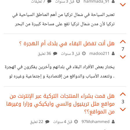
hammada_91
قبل 3 سنوات
7 تعليقات
منحدر شديد الانحدار, جبل زيجانا في منطقة ماجكا في
تعتبر السياحة في شمال تركيا من أهم المناطق السياحية في
طرابزون المطلة على البحر الأسود. هذا الدير, أحد المباني
تركيا لأن مدن شمال تركيا تقع على مساحة كبيرة من البحر
المشهورة عالمياً وقد أدرجته منظمة الأمم المتحدة
الأسود ، ولهذا السبب المدن من شمال تركيا تعتبر كثيرة ، ومن
الصعب تعدادهم جميعًا، يمكن القول أن جميع مدن شمال تركيا
هل أنت تفضل البقاء في بلدك أم الهجرة ؟
7
من أجمل الأماكن السياحية في تركيا ، لذلك اجعل هذه المدن
madoo211
قبل 3 سنوات
36 تعليق
دائمًا إحدى أولوياتك عندما تقرر القدوم إلى تركيا ، حيث
يختار بعض الأفراد البقاء في بلدانهم وآخرين يفكرون في الهجرة
ستأخذك إلى عالم آخر عالم بعيد عن ضوضاء المدن وتلوثها ،
. وتتعدد الأسباب والدوافع من إقتصادية و إجتماعية وغيره لو
حيث ستشعر بالنقاء والهدوء وراحة
سنحت لك الفرصة للهجرة .. هل ستضل في بلدك ؟ أم ستغادر ؟
هل قمت بشراء المنتجات التركية عبر الإنترنت من
3
مواقع مثل ترينيول والسي وايكيكي وزارا وغيرها
من المواقع؟؟
97Mohammed
قبل 4 سنوات
22 تعليق