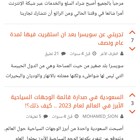
مرحباً بالجميع أصبح شراء السلع والخدمات عبر شبكة الإنترنت
أمرا شائعا في وقتنا الحالي ومن الرائع أن نتشارك تجاربنا
ليستفيد الجميع. هل اشتريت سلعا أو خدمات عبر الإنترنت من
المواقع التركية سابقا ؟ إذا لم تشتر فما هي الأسباب؟ وهل ترغب
تجربتي عن سويسرا بعد ان استقريت فيها لمدة
7
عام ونصف
بتجربة الشراء مستقبلا؟ وإن كنت قد قمت بذلك فما هي المواقع
التي تعاملت معها، وما هي ميزات وعيوب تجربتك وهل واجهت
الطرف الأغر
قبل 4 سنوات
21 تعليق
أي عوائق؟ شاركنا لتعم الفائدة.
سويسرا بلد صغير من حيث المساحة وهي من الدول الحبيسة
التي ليس لها شواطىء ولكنها ممتلئه بالانهار والوديان والبحيرات
أجور العمل تبدأ من 3700 فرنك سويسري تكلفة السكن غالية
بحيث لا يمكنك ايجاد بيت مكون من غرفة مع خدماتها ( ستوديو
السعودية في صدارة قائمة الوجهات السياحية
3
الأبرز في العالم لعام 2023 .. كيف ذلك؟!
) اقل من 800 فرنك شهريا الانترنت حوالي 80 فرنك سويسري
شهريا المواصلات حوالي 250 وحتى 400 فرنك شهريا الضرائب
MOHAMED_SION
قبل 4 سنوات
5 تعليقات
10% من الدخل المواد الغذائية مرتفعة الثمن : مثال 100غرام
أصبحت السعودية واحدة من أبرز الوجهات السياحية حول العالم،
من لحم 🥩 البقر تساوي 8 فرنك سويسري تربتها
ويُتوقع عن تنفرد بكونها الوجه السياحية الأبرز بحلول العام