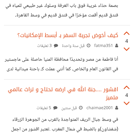
بصمة حذاء غريبة فوق باب الغرفة وسلوك غير طبيعي للمياه في
فندق قديم أقمت مؤخرًا في فندق قديم في وسط القاهرة،
وهناك شيء غريب جدًا لاحظته داخل الغرفة. فوق باب غرفة
النوم مباشرة، على سقف الغرفة، توجد بصمة حذاء واضحة جدًا.
كيف أخوض تجربة السفر بـ أبسط الإمكانيات؟
4
البصمة متجهة نحو باب الحمام، كأن شخصًا ما ضغط بنعل الحذاء
fatma351
قبل سنة واحدة
3 تعليقات
على السقف أثناء توجهه إلى الحمام. العلامة شديدة الوضوح،
أنا فاطمة من مصر وتحديدًا محافظة المنيا حاصلة على ماجستير
ويمكن رؤية تفاصيل المربعات الصغيرة في أسفل الحذاء، وكأنها
في القانون العام والخاص، كما أنني عملت كـ باحثة ميدانية لدى
طُبعت بدقة. المثير للدهشة أن السقف تم تجديده منذ سنوات،
وزارة التضامن الاجتماعي، وتطوعت لدى مركز البحوث
الاجتماعية لميسرة. أرغب في التطوع لمؤسسات مجتمعية
اقشور ....جنة الله في ارضه تحتاج و تراث عالمي
4
متميز
تساعدني في التنقل من بلد إلى بلد، بغرض الانخراط في
المجتمعات المجاورة، كيف أبدأ؟ وهل يوجد هنا مؤسسات أو
chaimae2001
قبل سنتين
5 تعليقات
شركات تساعد وتهدف لهذا النوع من التطوع؟
في وسط جبال الريف المتواجدة بالقرب من الجوهرة الزرقاء
(شفشاون)و بالضبط في شمال المغرب .تعتبر اقشور من اجمل