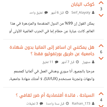
السياحة الداخلية، لازم يكون هناك وعي، تخطيط، وتسويق ذكي
كوكب اليابان
3
يغير نظرة الناس ويشجعهم يكتشفون بلدهم أكثر. السؤال هنا:
Seif_Alayoty
قبل 6 أشهر
تعليق واحد
شلون نكدر نشجع السياحة الداخلية بطريقة فعّالة ومستدامة؟
يمكن القول إن 99% من الدول المتقدمة والمزدهرة في هذا
العالم، كانت عبارة عن حطام إما في الحرب العالمية الأولى أو
الثانية. وتأتي اليوم اليابان بعد تدميرها في الحرب العالمية
الثانية، لتأتي اليوم وترفع راية القوة الظاهرة، ترفع الراية التي
هل يمكنني ان اسافر إلى المانيا بدون شهادة
6
جامعية عن طريق بورتفوليو فقط ؟
تدل على عدم استسلامها مرة أخرى بسبب التقدم الذي تحلت وما
زالت وسوف تتحلى به. ولهذا السبب يسميها الناس "كوكب
مجهول
قبل 7 أشهر
11 تعليق
اليابان". في الواقع، اليابان في عصرنا الحالي هي واحدة من
مرحبًا بالجميع، أنا سوري وهدفي العمل في ألمانيا كمصمم
أقوى الدول علمياً، وثقافياً، وجيشياً... وفي هذه الأسطر سوف
واجهات وتجربة مستخدم (UI/UX). لا أمتلك شهادة جامعية،
أحاول
وتعتمد خبرتي بشكل أساسي على العمل التطبيقي والمشاريع
العملية وبناء ملف أعمال قوي يوضح مهاراتي في تصميم واجهات
السياحة ، فائدة أقتصادية أم ضرر ثقافي ؟
4
وتجربة المستخدم. أؤمن بأن التوظيف القائم على المهارة،
Raihan_173
قبل سنة واحدة
3 تعليقات