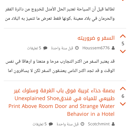
وخاصة في المجالات الإبداعية مثل UI/UX، وخاصة المجال
لطالما قيل أن السياحة تعتبر الحل الأمثل للخروج من دائرة الفقر
الأكثر مطلوبا في المانيا, يعتمد على الخبرة العملية وملف الأعمال
والحرمان في بلاد معينة ،كونها فقط تعرض ما تتميز به البلاد من
والعقد الوظيفي أكثر من الشهادات الأكاديمية. خطتي هي
مناظر طبيعية أو مصطنعة أو التعريف بالثقافات والعادات
التقديم على شركات ألمانية تبحث عن مصممي UI/UX، وتقديم
المختلفة لكل منطقة فيها ، و تعود بالأخير بالنفع من خلال
السفر و ضروريته
ملف أعمال
5
اكتساب دخل جيدو الترويح لها عالميا، ولكن الخطأ الفادح الذي
Houssem6776
قبل سنة واحدة
5 تعليقات
يقع فيه الكثير من الأشخاص هو عدم معرفتهم بوبال هذا الأمر
قد يعتبر السفر من اكثر التجارب مرحا و متعتا و ارهاقا في نفس
على البلاد نفسها ! هي أمور دقيقة وقد لا ينتبه لها كل الناس إلا
الوقت و قد تجد اكثر الناس يعشقون السفر لكن لا يسافرون اما
أهل الاختصاص و
لاسباب مادية او معنوية كالوقت...........الخ و قد تجد ناس لا
تسافر ليس لانها لا تملك قدرة مادية او معنوية بل لانها تحب
بصمة حذاء غريبة فوق باب الغرفة وسلوك غير
6
طبيعي للمياه في فندقUnexplained Shoe
المكان الذي تعيش في كشخص مثلا يحب بلده او شخص يحب
Print Above Room Door and Strange Water
بيته و هكذا ولكن مالا يعلمه البعض ان السفر ضروري لعدة
Behavior in a Hotel
اسباب منها : _ تحسين الحالية النفسية والمزاجية _التخلص من
Scotchmint
قبل سنة واحدة
5 تعليقات
التوتر