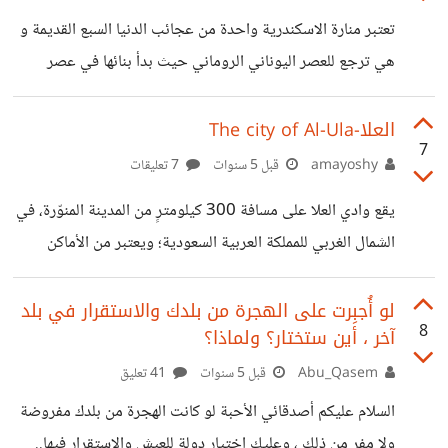
والأطفال فيضعوها على قائمة الأماكن السياحية المفضلة لديهم،
تعتبر منارة الاسكندرية واحدة من عجائب الدنيا السبع القديمة و
لما تقدمه لهم من ترفيه ومتعة. إذا كنت متحمسًا لاستكشاف
هي ترجع للعصر اليوناني الروماني حيث بدأ بنائها في عصر
أنطاليا، احضر فنجان قهوتك واستعد للسفر معي في رحلة سريعة
بطليموس الاول بغرض ارشاد السفن و كانت تتكون من اربع
شيقة إلى هذه المدينة الفاتنة لتتعرف
طوابق و اعلي الطابق الرابع كانت توجد قبة يوجد فوقها تمثال
العلا-The city of Al-Ula
7
من البرونز الخالص لبوسيدون آله البحر . و قد استمرت المنارة
amayoshy
قبل 5 سنوات
7 تعليقات
تؤدي وظيفتها في ارشاد السفن حتي الفتح العربي عام 641 م و
يقع وادي العلا على مسافة 300 كيلومترٍ من المدينة المنوّرة، في
بداية من عام 700 م بدأت الانهيارات تتوالي حيث سقط
الشمال الغربي للمملكة العربية السعودية؛ ويعتبر من الأماكن
المصباح ثم تهدم الدور الثاني في
الاستثنائية الزاخرة بالتراث الطبيعي والإنساني، وتتضمن وادياً
من الواحات الخضراء، وجبالاً شاهقة من الحجر الرملي، ومواقع
لو أُجبِرت على الهجرة من بلدك والاستقرار في بلد
8
آخر ، أين ستختار؟ ولماذا؟
ثقافية قديمة يعود تاريخها إلى آلاف السنين، إلى عهد الحضارتين
الديدانيّة واللحيانيّة. Al-Ula Valley is located 300
Abu_Qasem
قبل 5 سنوات
41 تعليق
kilometers from Medina, in the northwest of the
السلام عليكم أصدقائي الأحبة لو كانت الهجرة من بلدك مفروضة
Kingdom of Saudi Arabia. It is considered one of
ولا مفر من ذلك ، وعليك اختيار دولة للعيش والاستقرار فيها..