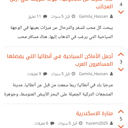
4
العجائب
يهتم البعض بالتحدث باللغة الكورية للسفر إلى مدينة سيول
الجميلة. منذ وقت ليس ببعيد، كانت كوريا الجنوبية دولة نامية
Gamila_Hassan
قبل 5 سنوات
11 تعليق
منغلقة على نفسها، لكن الأمر تغير في العقود الأخيرة، فأصبحت
يبحث كل محب للسفر والترحال عن ميزات بعينها في الوجهة
واحدة من أغنى الدول في العالم وحققت قفزة اقتصادية غير
السياحية التي يرغب في الذهاب إليها، هناك مسافر محب
مسبوقة، وباتت صناعة الترفيه الكورية من أكبر الصناعات
للطبيعة وجمالها، يبحث عن الهدوء والاسترخاء بعيدًا عن صخب
المدن الكبرى وازدحامها، ومسافر آخر يهوى التاريخ والآثار،
أجمل الأماكن السياحية في أنطاليا التي يفضلها
3
المسافرون العرب
فيبحث عن المواقع الأثرية المتفردة. وهناك مسافر مغامر يبحث
عن الأنشطة المثيرة والتجارب المليئة بالأدرينالين وتجذبه رحلات
Gamila_Hassan
قبل 5 سنوات
9 تعليقات
السفاري الممتعة. إذا كنت واحدًا من هؤلاء، أؤكد لك أن كابادوكيا
مرحبًا بك في أنطاليا! ربما سمعت من قبل عن أنطاليا، مدينة
وجهة سياحية مثالية لك، فهي تمتلك كل المقومات لإسعاد
المنتجعات التركية الجميلة على البحر الأبيض المتوسط، وجوهرة
زائريها. دعني أصطحبك في جولة سريعة إلى
الريفيرا التركية وساحل الفيروز. المناظر الطبيعية الخلابة جعلت
أنطاليا مكانًا مثاليًا للزوار ذوي الذوق المميز، بينما يفضل محبي
منارة الاسكندرية
5
التاريخ زيارتها لمشاهدة العديد من المواقع الأثرية، أما العوائل
hazem2025
قبل 5 سنوات
6 تعليقات