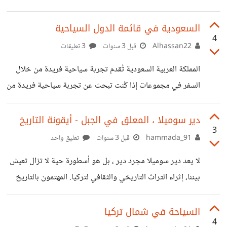
ما هو أكثر ما يقلقك؟
السعودية في قائمة الدول السياحية
4
Alhassan22
قبل 3 سنوات
3 تعليقات
المملكة العربية السعودية تُقدم تجربة سياحية فريدة من خلال
السفر في مجموعات إذا كُنت تبحث عن تجربة سياحية فريدة من
نوعها تشمل زيارة أبرز الأماكن والمناطق السياحية الإستراتيجية
بالمملكة وكنت مهتماً بإلتقاء أشخاص جدد من مختلف الثقافات
دير سوميلا ، المعلق في الجبل - أيقونة التاريخ
3
وشتى بلدان العالم وعيش تجربة سياحية لا تنسى فهذه الفرصة
hammada_91
قبل 3 سنوات
تعليق واحد
أصبحت متاحة اليوم، بل وأكثر راحة ورفاهية عن ذي قبل؛ من
لا يعد دير سوميلا مجرد دير ، بل هو أسطورة حية لا تزال تعيش
خلال التجربة الجديدة التي أتاحتها المملكة والتي تتيح للسياح
بيننا، إثراء التراث التاريخي والثقافي لتركيا. المهتمون بالتاريخ
من داخل وخارج المملكة السفر والتنقل بين المدن والمناطق
وعلم الآثار, في ولاية طرابزون ، بفضل بنيتها المميزة وموقعها
السياحية البارزة وصولاً إلى
الفريد على سفح الجبل، كما لو كانت جزءًا منه. موقع دير سوميلا
السياحة في شمال تركيا
4
يقع دير سوميلا على ارتفاع يزيد عن 1200 متر على حافة