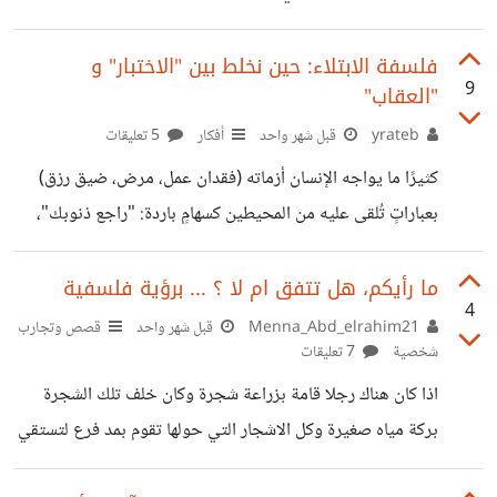
الحفاظ على المستوى في الدقائق الأخيرة؟ 🔹 ثقافة "المحافظة
على النتيجة" بدلاً من إدارة المباراة هجوميًا حتى النهاية؟ 🔹 أم
فلسفة الابتلاء: حين نخلط بين "الاختبار" و
9
"العقاب"
أن هناك أسبابًا أعمق تتعلق بـالتخطيط الفني بعيد المدى، وجودة
الدوريات المحلية، والاستثمار في قطاعات الناشئين؟
yrateb
قبل شهر واحد
أفكار
5 تعليقات
كثيرًا ما يواجه الإنسان أزماته (فقدان عمل، مرض، ضيق رزق)
بعباراتٍ تُلقى عليه من المحيطين كسهامٍ باردة: "راجع ذنوبك"،
"ربنا بيعاقبك". هذه الجملة، رغم أنها قد تُقال بحسن نية في
ظاهرها، تحمل في طياتها دماراً نفسياً وشرخاً في العلاقة مع
ما رأيكم، هل تتفق ام لا ؟ ... برؤية فلسفية
4
الخالق. 1. تصحيح المفهوم: الدنيا دار اختبار لا دار جزاء إذا كانت
Menna_Abd_elrahim21
قبل شهر واحد
قصص وتجارب
شخصية
7 تعليقات
المعادلة الكونية هي (ذنب = عقوبة فورية)، لكان الأنبياء
والصالحون هم أكثر الناس رفاهية في الدنيا، ولما مرّوا بابتلاءات
اذا كان هناك رجلا قامة بزراعة شجرة وكان خلف تلك الشجرة
هي الأعظم في التاريخ. الحقيقة أن الدنيا "دار اختبار"
بركة مياه صغيرة وكل الاشجار التي حولها تقوم بمد فرع لتستقي
منها، ولكن تاخذ تلك الشجرة المياه من المزاع فقط ولابد ان