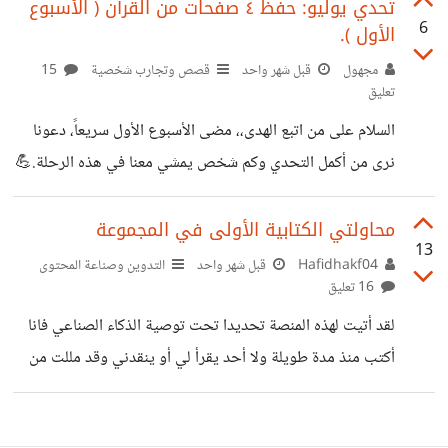
تستغرق ٢٠ عام لكي تثمر، وفي تلك السنوات كان يقوم المزارع
تحدي يوليو: حفظ ٤ صفحات من القرآن ( الأسبوع
6
الأول ).
بقطع فروع تلك الشجرة ونتف أوراقها ويقوم بسقيها بقدر قليل
من الماء الثابت حجمه وهو يقول 'ها انا اسقيقي !! وانظري
مجهول
قبل شهر واحد
قصص وتجارب شخصية
15
تعليق
الاشجار التي حولك، توفر علي مزارعيها الجهد والمال! ، وبعد ان
السلام على من اتبع الهدى،، مضى الأسبوع الأول سريعاً، دعونا
كادت الوصول من مدة الاثمار
نرى من أكمل التحدي وكم شخص يمشي معنا في هذه الرحلة.💪
🚀 بالنسبة لي، استغليت التحدي بإكمال حفظ سورة البقرة،
حفظت صفحة ٤١ ، أحسست أنها سهلة، ربما لصعوبة الصفحات
محاولتي الكتابية الأولى في المجموعة
13
الماضية. إذن علامتي لهذا الاسبوع علامة كاملة بفضل الله ١/١..
Hafidhakf04
قبل شهر واحد
التدوين وصناعة المحتوى
16 تعليق
الاية التي اخترتها:*( إِذ قالوا لِنَبِيٍّ لَهُمُ ابعَث لَنا مَلِكًا نُقاتِل في
سَبيلِ اللَّهِ ........ فَلَمّا كُتِبَ عَلَيهِمُ القِتالُ تَوَلَّوا إِلّا قَليلًا مِنهُم)*.
لقد أتيت لهذه المنصة تحديدا تحت توصية الذكاء الصناعي فانا
وهذا يذكرني بحال كثير من الناس حولنا، تتفق
أكتب منذ مدة طويلة ولا أحد يقرأ لي أو ينقدني وقد مللت من
نقد الذكاء الاصطناعي لنصوصي الذي لا يخلو من مديح رغم
إلحاحي أن يكون صادقا معي ورغم أني بدأت مؤخرا أكذب عليه