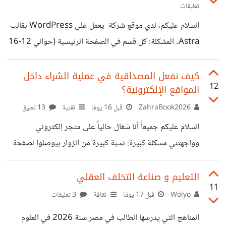
تعليقات
تحويل الخدمات إلى نظام وساطة أو شركة مصغرة (Agency)
تعتمد على الاستيراد، التوريد، أو إدارة الفريق، وليس الاعتماد
السلام عليكم، لدي موقع شركة يعمل على WordPress بقالب
فقط على مجهودك الفردي. ​هل تتفقون مع هذا الطرح أم أن
Astra. المشكلة: كل قسم في الصفحة الرئيسية (حوالي 12-16
العمل
قسم) مبني عبر HTML Code Section. التعديل بقى ممل
جداً وكل تغيير صغير يحتاج دخول الكود. أفكر أحوّل التصميم
كيف نفعل المصداقية في عملية الشراء داخل
12
المواقع الإلكترونية؟
كله لـ Elementor بحيث كل قسم يكون widget مستقل
وسهل التعديل. الموقع الحالي: www.alafdall.com.sa
ZahraBook2026
قبل 16 يومًا
تقنية
13 تعليق
سؤالي: هل فيه طريقة ذكية للتحويل بدون إعادة بناء الصفحة
السلام عليكم جميعاً أنا شغال حالياً على متجر إلكتروني
من الصفر؟ أو أفضل أبدأ فعلاً من جديد؟ شاكر لكم.
وواجهتني مشكلة كبيرة: نسبة كبيرة من الزوار بيوصلوا لصفحة
الدفع وبعدين يطلعوا. من خلال بحثي لقيت السبب الرئيسي هو
"انعدام الثقة". العميل خايف: هل المنتج أصلي؟ هل الدفع آمن؟
التعليم و صناعة التخلف العقلي
11
هل هيوصل؟ هل فيه ضمان؟ حالياً مطبق: 1. شارة الدفع الآمن
Wolyo
قبل 17 يومًا
ثقافة
3 تعليقات
SSL 2. سياسة إرجاع 14 يوم 3. طرق دفع متعددة منها الدفع
المناهج التي يدرسها الطالب في مصر سنة 2026 في العلوم
عند الاستلام لكن لسه حاسس ناقص حاجة. سؤالي لكم يا