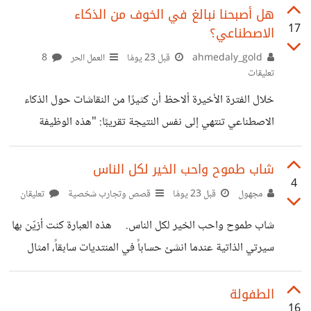
🥲 بحياتي كلها لم اتخيل أن أتمكن من هذا الانجاز. فالحمد لله.
هل أصبحنا نبالغ في الخوف من الذكاء
17
الاصطناعي؟
كله بفضل الله. هذا التحدي وشعور ان هناك من اتشارك معه
بالخطوات قد جعلني التزم التزاماً لم التزمه بحياتي. فشكراً لكم.
ahmedaly_gold
قبل 23 يومًا
العمل الحر
8
تعليقات
عسى أن يكتب لكل من مشى معنا الأجر العظيم حتى بحفظ
خلال الفترة الأخيرة ألاحظ أن كثيرًا من النقاشات حول الذكاء
غيره كونه ها هو له الأثر
الاصطناعي تنتهي إلى نفس النتيجة تقريبًا: "هذه الوظيفة
ستختفي" أو "ذلك التخصص انتهى". لكن عندما أنظر إلى الواقع
أجد أن معظم المجالات ما زالت موجودة، وما يتغير غالبًا هو
شاب طموح واحب الخير لكل الناس
4
طريقة العمل والأدوات المستخدمة أكثر من اختفاء المجال نفسه.
مجهول
قبل 23 يومًا
قصص وتجارب شخصية
تعليقان
حتى في المجالات التي تأثرت بشكل واضح، ما زلت أرى أن
شاب طموح واحب الخير لكل الناس. هذه العبارة كنت أزيّن بها
الأشخاص الذين يملكون خبرة وفهمًا عميقًا لمجالهم قادرون على
سيرتي الذاتية عندما انشئ حساباً في المنتديات سابقاً، امثال
الاستفادة من الأدوات الجديدة بدل منافستها. لذلك أتساءل: هل
منتديات ستار تايمز وفخامة العراق ومنتدى لعيونكم والكثير من
نحن أمام ثورة
المنتديات. وعند دخولي لهذا الصرح الجميل وجدت تلك
الطفولة
16