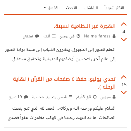
الأكثر شيوعاً
النقاشات
الأحدث
الأفضل
الهجرة غير النظامية لسبتة.
4
Naima_farass
قبل يومين
أفكار
تعليقان
الحلم للعبور إلى المجهول. ينظرون الشباب إلى سبتة بوابة للعبور
إلى عالم آخر ، لتحسين أوضاعهم المعيشية وتحقيق مستقبل
أفضل. غير أن هذا الطريق محفوف بالمخاطر، انهم يدفعون الثمن
اما غرقا، اواجتياز السياج الحدودي، او يتعرضوا اخر ون لشبكات
تحدي يوليو: حفظ ٤ صفحات من القرآن ( نهاية
15
الرحلة ).
لتهريب البشر لاستغلالهم..... ان الدوافع كثيرة للمغادرة وتحقيق
احلامهم: الفقر والتهميش وغلاء المعيشة، وكذلك تأثير التواصل
مجهول
قبل 8 أيام
قصص وتجارب شخصية
19 تعليق
الاجتماعي الذي يعطي صورة مثالية عن الخار ج....... ولكن تبذل
السلام عليكم ورحمة الله وبركاته،، الحمد لله الذي تتم بنعمته
الدولة المغربية والاسبانية جاهدة من أجل الحد من هذه الظاهرة،
الصالحات. ها قد انتهت رحلتنا في كوكب مغامرات عفواً قصدي
مراقبة الحدود ومعرفة الأسباب بحيث
كوكب الحفظ . من شاركنا بالتحدي هذا قد كسب ٤ صفحات ومن