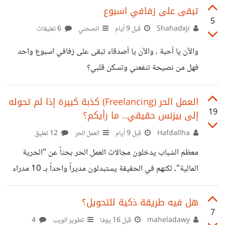
شارك من الشهر الماضي فقد كسب ٨ صفحات.. فالحمد لله أولاً،
تبقى على زفافي اسبوع
5
وشكراً لكم على هذه الرحلة الرائعة لكل شخص شاركنا لو بتعليق
Shahadxji
قبل 9 أيام
انصحني
6 تعليقات
على المساهمات السابقة. وأخص بالذكر المشاركين في هذا
والآن يا أحبة ، والآن يا أصدقاء تبقى على زفافي اسبوع واحد
التحدي ومن بقي معنا للنهاية. [@LeenLeen]
فهل من نصيحة تنفعني وتسكن قلبي؟
[@NoraAbdelaziem] [@muhammed_sleem]
[@Djawhar] بالنسبة للاسبوع الاخير، علامتي ٤/٤ . علماً انه
العمل الحر (Freelancing) كذبة كبيرة إذا لم تحوله
قد
19
إلى بيزنس حقيقي.. ما رأيكم؟
Hafdallha
قبل 9 أيام
العمل الحر
12 تعليق
معظم الشباب يدخلون مجالات العمل الحر بحثاً عن "الحرية
المالية"، لكنهم في الحقيقة يستبدلون مديراً واحداً بـ 10 مدراء
(العملاء)! ​مع الوقت، يجد المستقل نفسه يبيع ساعاته مقابل أجر
لا يكفي، وبمجرد أن يتوقف عن العمل يتوقف دخله تماماً. ​في
هل فيه طريقة ذكية للتحويل؟
7
رأيي: العمل الحر ليس سوى مرحلة مؤقتة، والنجاح الحقيقي هو
maheladawy
قبل 16 يومًا
تطوير الويب
4