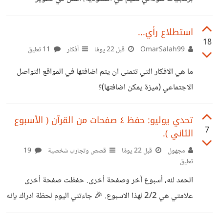
البرمجيات منذ أكثر من عشر سنوات، بين Laravel وReact
Native. في كل مشروع مستقل عملتُ عليه، مررتُ باللحظة
استطلاع رأي...
18
المحرجة ذاتها: أرسل الفاتورة، فيأتيني الرد: "هل استغرق هذا
OmarSalah99
قبل 22 يومًا
أفكار
11 تعليق
العمل اثنتي عشرة ساعة فعلاً؟" — ولا أملك إثباتاً موثقاً أقدمه.
ما هي الافكار التي تتمنى ان يتم اضافتها في المواقع التواصل
جداول إكسل تُنسى، ومؤقتات يدوية أغفل عن تشغيلها، وأدوات
الاجتماعي (ميزة يمكن اضافتها)؟
تتبع أجنبية تمنحني إحصائيات جميلة لكنها لا تتحول إلى فاتورة
أقدمها للعميل. فقررتُ أن أحل
تحدي يوليو: حفظ ٤ صفحات من القرآن ( الأسبوع
7
الثاني ).
مجهول
قبل 22 يومًا
قصص وتجارب شخصية
19
تعليق
الحمد لله، أسبوع آخر وصفحة أخرى. حفظت صفحة أخرى
علامتي هي 2/2 لهذا الاسبوع. 🎉 جاءتني اليوم لحظة ادراك بإنه
لم يبق لي سوى ٣-٤ صفحات واحفظ سورة البقرة كااااااملة 👑