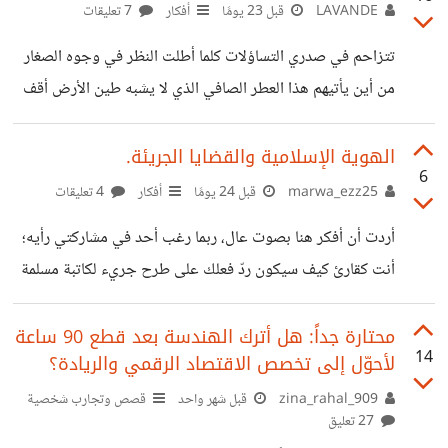
المساحة تحت عنوان (نبذة عنك) واول ما تبادر لذهني هو (شاب
LAVANDE
قبل 23 يومًا
أفكار
7 تعليقات
طموح واحب الخير لكل الناس) متناسياً بان ذلك الشاب لم يبقى
تتزاحم في صدري التساؤلات كلما أطلت النظر في وجوه الصغار
شابّاً، اي تقدم به العمر مع كل ما للعمر من ذكريات وافراح واحزان
من أين يأتيهم هذا العطر الصافي الذي لا يشبه طين الأرض أقف
وهموم ومواقف وألم وفراق. توقفت لوهلة عن التفكير
حائرة أمام هذا الحب الجارف الذي يسكنني تجاههم وأسأل نفسي
في خلوتي هل أركض نحو الطفولة لأنني حرمت منها باكرا فباتت
الهوية الإسلامية والقضايا الجريئة.
6
كالفردوس المفقود الذي أحاول استرجاع ملامحه في عيون
marwa_ezz25
قبل 24 يومًا
أفكار
4 تعليقات
الآخرين أم أن في قلبي نافذة فتحت على ملكوتهم فصرتُ أبصر
أردت أن أفكر هنا بصوت عال، ربما رغب أحد في مشاركتي رأيه؛
من خلالها ما يعجز العابرون عن رؤيته إن الطفولة ليست مجرد
أنت كقارئ كيف سيكون ردّ فعلك على طرح جريء لكاتبة مسلمة
مرحلة عمرية نمر بها ثم نمضي بل
ظاهرها الالتزام أو التشدد في مفهوم آخر؟ مثال توضيحي: لو
كتبت هذه الكاتبة مجموعة قصصية تناقش فيها قضايا مجتمعية
محتارة جداً: هل أترك الهندسة بعد قطع 90 ساعة
14
لأحوّل إلى تخصص الاقتصاد الرقمي والريادة؟
وموروثات ظالمة، وكان من بين القصص قصة تناقش قضية
حسّاسة للغاية ولكن اللغة في ذاتها عفيفة لا تحمل إيحاءات ولا
zina_rahal_909
قبل شهر واحد
قصص وتجارب شخصية
27 تعليق
مشاهد تخدش حياء القارئ، وإنما تُسرب له الأفكار والمشاعر