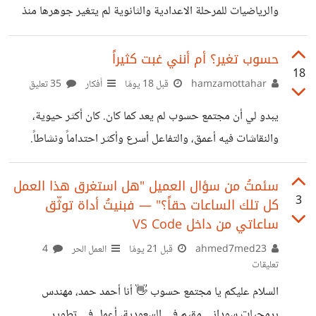
والرياضيات للمرحلة الاعدادية والثانوية لم يتغير جوهرها منذ
أصحاب الخبرة: من تجربتكم، ايه أكتر 3 أشياء زودت
التسعينات. درس "الخلية النباتية" للصف السادس الابتدائي
يدرس بالرسم والشرح نفسه منذ أكثر من ثلاثين عاما. في
حسوب تغير؟ أم أنني غبت كثيراً
18
المقابل، سنغافورة تراجع منهج الرياضيات كل ست سنوات، وآخر
hamzamottahar
قبل 18 يومًا
أفكار
35 تعليق
مراجعة سنة 2020 أدخلت الذكاء الاصطناعي من الصف الرابع
يبدو لي أن مجتمع حسوب لم يعد كما كان. كان أكثر حيوية،
الابتدائي. النتيجة أن سنغافورة احتلت المركز الأول عالميا في
والنقاشات فيه أعمق، والتفاعل أسرع وأكثر احتداماً ونشاطاً.
اختبار TIMSS 2023 للرياضيات والعلوم. الطالب المصري
الآن، يبدو أكثر هدوءًا وبرودًا، حتى المواضيع الجيدة اختفت وان
يدرس في 2026 معرفة أنتجت في الثمانينات، والطالب
جاءت جيدة فتمر دون اهتمام يُذكر. لا أعلم إن كان السبب تغيّر
سئمتُ من سؤال العميل "هل استغرق هذا العمل
السنغافوري يدرس معرفة
3
كل تلك الساعات حقاً؟" — فبنيتُ أداة توثّق
طبيعة المجتمع، أم انتقال الأعضاء النشطين إلى منصات أخرى. ام
ساعاتي من داخل VS Code
أنه كما هو فقط أنا من يقول ذلك! اتمنى أن يظل حسوب مكانًا له
ahmed7med23
قبل 21 يومًا
العمل الحر
4
قيمة، وأتمنى أن يستعيد ذلك النشاط الذي يميّزه.
تعليقات
السلام عليكم يا مجتمع حسوب 👋 أنا أحمد حمد، مهندس
برمجيات سوداني مقيم في السعودية، أعمل في تطوير