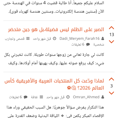
السلام عليكم جميعاً، أنا طالبة قضيت 4 سنوات في الهندسة حتى
اتجاه تلك القضية فحسب. مع العلم أن الكاتبة نفسها
الآن (سنتين هندسة إلكترونيات، وسنتين هندسة كهرباء قوى)،
ومتبقي لي 72 ساعة معتمدة للتخرج. بسبب عدم تقبلي التام
للتخصص وصعوبته، تراجع معدلي كثيراً وتلقيت إنذارات
الصبر على الظلم ليس فضيلة،بل هو جبن متحضر
13
أكاديمية وأشعر باستنزاف نفسي كامل. في المقابل، لدي شغف
Dadi_Meryem_Farah16
قبل شهر واحد
قصص وتجارب
شخصية
6 تعليقات
حقيقي بمجال الاقتصاد الرقمي وأرى نفسي فيه. سؤالي لكم: هل
من الحكمة والمنطق أن أضغط على نفسي وأجبر نفسي على إنهاء
كانت لي جارة تعاني من زوجها سنوات طويلة. كانت تخبرني بكل
الـ 72 ساعة المتبقية في الهندسة لمجرد أنني قضيت فيها 4
شيء: كيف يرفع صوته عليها، وكيف يهينها أمام أولادها، وكيف
سنوات؟ أم أن
يمنعها من زيارة أهلها. وفي كل مرة كنت أسألها: "لماذا تبقين؟"
كانت ترد بجملة حفظتها عن ظهر قلب: "سأصبر، والله مع
لماذا ودّعت كل المنتخبات العربية والأفريقية كأس
3
العالم 2026؟ 🤔⚽
الصابرين". كانت تؤمن أن صبرها هذا سيُكتب له أجر، وأنه دليل
على قوتها وتحملها. حتى في يوم دخلت المستشفى بسبب التوتر
Omran_Ahmed
قبل شهر واحد
ثقافة
6 تعليقات
والضغط النفسي، وكان الطبيب يقول إن حالتها نتيجة سنوات من
هذا التكرار يفرض سؤالاً جوهريًا: هل السبب الحقيقي وراء هذا
الكبت. في المقابل، رأيت امرأة أخرى في
الإقصاء المبكر يكمن في: 🔹 اللياقة البدنية وضعف القدرة على