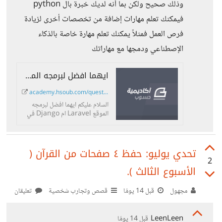
وذلك صحيح ولكن بما أنه لديك خبرة بال python
فيمكنك تعلم مهارات إضافة من تخصصات أخرى لزيادة
فرص العمل فمثلاً يمكنك تعلم مهارة خاصة بالذكاء
الإصطناعي ودمجها مع مهاراتك
ايهما افضل لبرمجه الموقع Laravel ام Django في سوق العمل ؟
academy.hsoub.com/questions/25139-...
السلام عليكم ايهما افضل لبرمجه
الموقع Laravel ام Django في
سوق العمل سواء العمل الحر او
الشركه؟
تحدي يوليو: حفظ ٤ صفحات من القرآن (
2
الأسبوع الثالث ).
مجهول
قبل 14 يومًا
قصص وتجارب شخصية
تعليقان
LeenLeen
قبل 14 يومًا