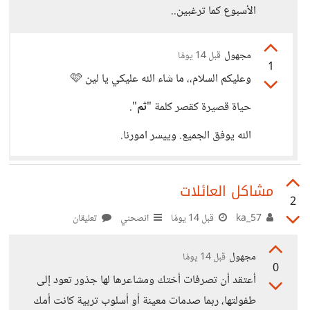
الأسبوع كما ترغبين..
مجهول
قبل 14 يومًا
1
وعليكم السلام،، ما شاء الله عليكي يا لين 🩷
حياة قصيرة كقصر كلمة "
ثم
".
الله يوفق الجميع. وييسر امورنا.
مشاكل العائلات
2
ka_57
قبل 14 يومًا
انصحني
تعليقان
مجهول
قبل 14 يومًا
0
أعتقد أن تصرفات أختك ومشاعرها لها جذور تعود إلى
طفولتها، ربما صدمات معينة أو أسلوب تربية كانت أمك