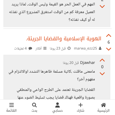
2
المهم في العمل الحر هو القيمة وليس الوقت، لماذا يريد
العميل معرفة كم من الوقت استغرق المشروع الذي نفذته
له أو كيف نفذته؟
الهوية الإسلامية والقضايا الجريئة.
6
marwa_ezz25
قبل 23 يومًا
أفكار
4 تعليقات
Djawhar
قبل 20 يومًا
0
مامعنى ماقلت ،كاتبة مسلمة ظاهرها التشدد اوالالتزام في
مفهوم آخر؟
القضايا الجريئة تعتمد على الطرح الواعي والمنطقي
بصورة واقعية فهناك قضايا يجب تسليط الضوء عنها
لمعرفة الحلول الممكنة أو لتفادي انتشارها ومن خلالها
الرئيسية
شارك
حسابي
بحث
القائمة
يسمع صوت من لم تمنحه معاناته قوة الكلام والتصريح