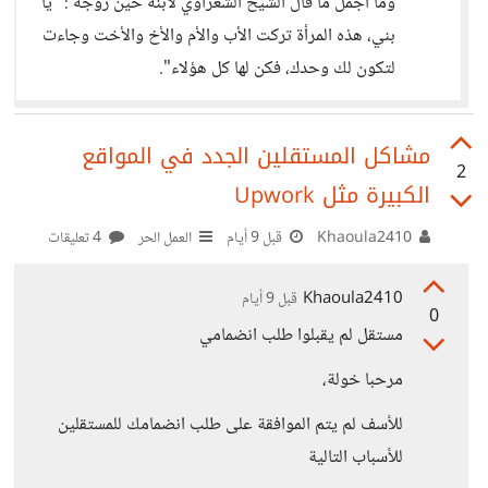
وما أجمل ما قال الشيخ الشعراوي لابنه حين زوجه : "يا
بني، هذه المرأة تركت الأب والأم والأخ والأخت وجاءت
لتكون لك وحدك، فكن لها كل هؤلاء".
مشاكل المستقلين الجدد في المواقع
2
الكبيرة مثل Upwork
Khaoula2410
قبل 9 أيام
العمل الحر
4 تعليقات
Khaoula2410
قبل 9 أيام
0
مستقل لم يقبلوا طلب انضمامي
مرحبا خولة،
للأسف لم يتم الموافقة على طلب انضمامك للمستقلين
للأسباب التالية