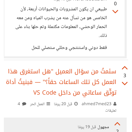
0
طبيعي ان يكون المشروبات والحيوانات أربعة، لأن
الخامس هو من نسأل عنه من يشرب المياه ومن معه
الحمار الوحشي، المعلومات مكتملة وتم حلها بناء على
ذلك.
فقط دوني واستنتجي وحللي ستصلي للحل
سئمتُ من سؤال العميل "هل استغرق هذا
3
العمل كل تلك الساعات حقاً؟" — فبنيتُ أداة
توثّق ساعاتي من داخل VS Code
ahmed7med23
قبل 20 يومًا
العمل الحر
4
تعليقات
مجهول
قبل 19 يومًا