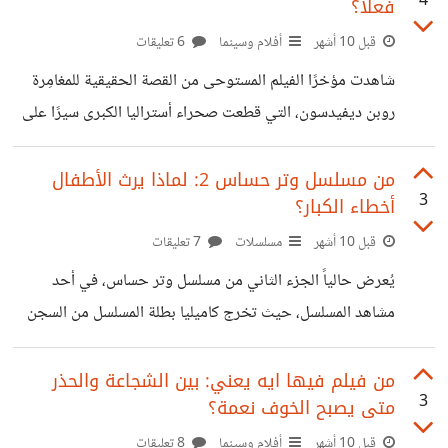
4
فعلاً؟
والهايبر ماركت والتي تحصل بها على خصومات، تبدو من بعيد
امرأة ذكية مديرة، لكن وراء هذا الهوس، زوج يحاسبها بشدة على
قبل 10 أشهر
أفلام وسينما
6 تعليقات
كل قرش كأنها طفلة، حتى تحول التوفير إلى هوس بالنسبة لها،
شاهدت مؤخرًا الفيلم المستوحى من القصة الحقيقية للمغامِرة
ليتحول هذا الهوس إلى شركة قائمة
روبن ديفيدسون، التي قطعت صحراء أستراليا الكبرى سيرًا على
الأقدام مع كلبها وأربعة جمال، يبين هذا الفيلم الضغط النفسي
والجسدي المستحيل الذي تحملته هذه المرأة ويكسر صورة المرأة
من مسلسل وتر حساس 2: لماذا يرث الأطفال
3
أخطاء الكبار؟
الضعيفة التي لا يمكنها التحمل ويكسر النمط والصورة المجتمعية
والقوالب التي لطالما حاصرت المرأة. وتذكرت حينها مسلسل
قبل 10 أشهر
مسلسلات
7 تعليقات
الرسوم المتحركة مازينجر الذي كنا نشاهده في طفولتنا وكانت
يُعرض حالياً الجزء الثاني من مسلسل وتر حساس، في أحد
افروديت آلية أنثى من المفترض أنها تحاول التصدي الوحش
مشاهد المسلسل، حيث تخرج كاميليا بطلة المسلسل من السجن
الشرير لكن بدلاً من ذلك تتعرض المتاعب دوما وتصبح
بعد أن أنهت عقوبتها، وتحاول أن تبدأ حياة جديدة لأجل أولادها،
تتقدم إلى مدرسة دولية ما لإلحاق أطفالها بها لكن المدرسة
من فيلم فيها ايه يعني: بين الشجاعة والحذر
3
متى يصبح الخوف نعمة؟
رفضت قبول أطفالها، فقط لأن أمهم كانت مسجونة. المشهد بدا
دراميا ومؤلما، لكنه في الحقيقة حدث بالفعل، عندما حاولت
قبل 10 أشهر
أفلام وسينما
8 تعليقات