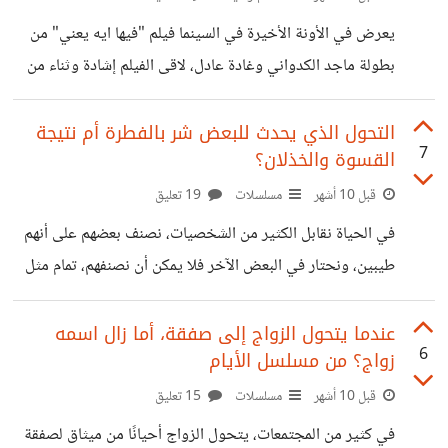
إحدى البلوجر التي أُدينت بسبب فيديوهات التيك توك أن تلحق
يعرض في الأونة الأخيرة في السينما فيلم "فيها ايه يعني" من
أبناءها بمدرسة دولية، فقوبلت بالرفض للسبب نفسه. تجعلنا هذه
بطولة ماجد الكدواني وغادة عادل، لاقى الفيلم إشادة وثناء من
المشاهد نتسأل
الجمهور، كفيلم دافئ وخفيف يذكرنا بأفلام مثل شقة مصر
الجديدة و أحلى الأوقات. لكن ما جذب انتباهي هو جملة جاءت
التحول الذي يحدث للبعض شر بالفطرة أم نتيجة
7
القسوة والخذلان؟
على لسان ماجد الكدواني في الفيلم قال " متخليش الخوف
يمنعك انك تعيشي .. عشان في النهاية الأنسان بيندم على انه
قبل 10 أشهر
مسلسلات
19 تعليق
معملش .. مش على انه عمل" في الحقيقة لا أعلم تبدو لي فكرة
في الحياة نقابل الكثير من الشخصيات، نصنف بعضهم على أنهم
العيش بجرأة والقيام بعمل كل
طيبين، ونحتار في البعض الآخر فلا يمكن أن نصنفهم، تمام مثل
شخصية رغدة في مسلسل وتر حساس رغدة من الشخصيات
الرمادية والحقيقية جدا والتي من الوارد أن نقابل شخصيات
عندما يتحول الزواج إلى صفقة، أما زال اسمه
6
زواج؟ من مسلسل الأيام
مثلها في الحياة، رغدة لم تكن طيبة طوال الوقت ولا شريرة
بالكامل، لكنها وبعد تجارب كثيرة في الحياة تعلمت أن البقاء دائماً
قبل 10 أشهر
مسلسلات
15 تعليق
للأقوى، لذا تفعل المستحيل لتظل في عالم الأقوياء . رغدة لم
في كثير من المجتمعات، يتحول الزواج أحيانًا من ميثاق لصفقة