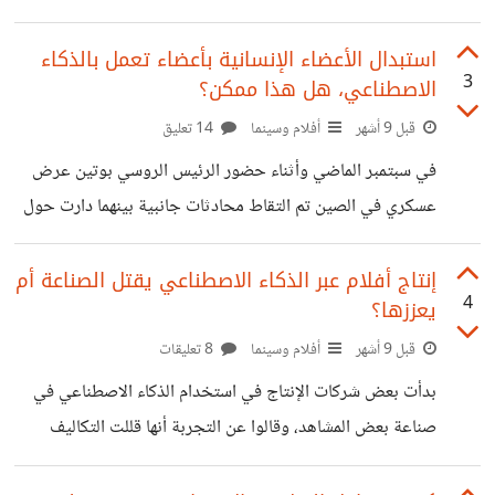
لوالدته أنه سيعمل بنظام الفريلانس من البيت لتقول والدته أول
مرة اشوف واحد قاعد في بيته وبيلعب على الموبايل ويقبضوه
استبدال الأعضاء الإنسانية بأعضاء تعمل بالذكاء
3
الاصطناعي، هل هذا ممكن؟
فلوس مشهد كوميدي ساخر لكن يلخص فعلا نظرة المجتمع
خاصة الكبار للمستقلين، بعض الناس ينظرون للعمل الحر على أنه
قبل 9 أشهر
أفلام وسينما
14 تعليق
لعب، ربما لأن العمل الحر أو العمل عبر الانترنت تخلص من
في سبتمبر الماضي وأثناء حضور الرئيس الروسي بوتين عرض
القواعد الكلاسيكية للعمل، فلا يوجد مكاتب، أو مواعيد عمل
عسكري في الصين تم التقاط محادثات جانبية بينهما دارت حول
محددة
التكنولوجيا الحيوية وزراعة الأعضاء مع استخدام التقنيات
المدعومة بالذكاء الاصطناعي، والذي قد يؤدي إلى إطالة عمر
إنتاج أفلام عبر الذكاء الاصطناعي يقتل الصناعة أم
4
يعززها؟
الإنسان أو حتى خلوده! ثم نجد عدة أفلام تؤكد على نفس الفكرة
تقريبا، ففي فيلم روكي الغلابة نجد شخصية زعيم العصابة التي
قبل 9 أشهر
أفلام وسينما
8 تعليقات
قام بها الممثل أحمد الفيشاوي، يبدو الزعيم إنسان عادي ولكن بعد
بدأت بعض شركات الإنتاج في استخدام الذكاء الاصطناعي في
مواجهات يتضح لنا أنه روبوت، في الفيلم الرائد "bicential
صناعة بعض المشاهد، وقالوا عن التجربة أنها قللت التكاليف
man" روبين ويليامز
والوقت والجهد، حتى أن قمة المليار متابع تنظم بالتعاون مع