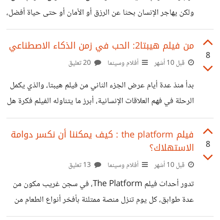
وهنا بدأت اللعبة حيث اشعل الغموض فضول المشاهدين ونجح
ولكن يهاجر الإنسان بحثا عن الرزق أو الأمان أو حتى حياة أفضل،
في إثارة انتباههم واهتمامهم،
فيجد الصعاب تحيط به، ليجد نفسه هارباً من جحيم ما -سواء
الحرب أو غيره - إلى جحيم آخر يسمى العنصرية. وهذا ما
من فيلم هيبتا2: الحب في زمن الذكاء الاصطناعي
8
يستعرضه فيلم "عائشة لا تستطيع الطيران" فهو يحكي عن
قبل 10 أشهر
أفلام وسينما
20 تعليق
الاستغلال والقهر والعنصرية الذي يحدث لمجتمع اللاجئين، لكن
بدأ منذ عدة أيام عرض الجزء الثاني من فيلم هيبتا، والذي يكمل
ما أود أن اضيفه أن هذا الاستغلال والعنصرية ليست قاصرة على
الرحلة في فهم العلاقات الإنسانية، أبرز ما يتناوله الفيلم فكرة هل
بلدة ما، بل ربما هي معاناة اللاجئين في أغلب
من الممكن أن نكون في علاقة عاطفية مع الذكاء الاصطناعي.
الفكرة ليست جديدة فقد تناولها فيلم her سابقا، حيث وقع
فيلم the platform : كيف يمكننا أن نكسر دوامة
8
الاستهلاك؟
ثيودور بطل الفيلم والذي أدى دوره الممثل خواكين فينيكس في
حب سامنتا والتي هي مجرد نظام تشغيل له صوت أنثوي، ولكنها
قبل 10 أشهر
أفلام وسينما
13 تعليق
نجحت ليس في مجرد فهم واحتواء ثيودور بل أيضاً رتبت له
تدور أحداث فيلم The Platform، في سجن غريب مكون من
حياته واتخذت قرارات لطالما أجلها
عدة طوابق، كل يوم تنزل منصة ممتلئة بأفخر أنواع الطعام من
الطابق الأعلى إلى الأسفل. من في الطابق الأعلى يتناولون أكبر