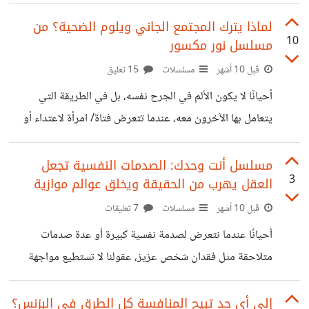
كنا نؤمن بها، أول ما نحتاجه هو الفهم والهدوء… لكن غالبًا ما نجد
من حولنا يقولون: “قلتلك من الأول دي فكرة فاشلة!” هذا بالضبط
لماذا يترك المجتمع الجاني ويلوم الضحية؟ من
10
مسلسل نور مكسور
ما حدث في فيلم Startup.com، حين بدأ “كالايل” و”توم”
مشروعهم بحماس لا يُوصف. شابان في العشرينات، حلمهم أن
قبل 10 أشهر
مسلسلات
15 تعليق
يغيّروا العالم عبر موقع إلكتروني. كانت البداية مذهلة تمويل
أحيانًا لا يكون الألم في الجرح نفسه، بل في الطريقة التي
ضخم، مكاتب فخمة، ومقابلات إعلامية. لكن الحلم
يتعامل بها الآخرون معه، عندما تتعرض فتاة/ امرأة لاعتداء أو
تحرش، فإن أول ما تحتاجه هو الدعم والأمان، لكنها غالبًا تجد من
ذهبت لتحتمي بهم يقولون لها "أنتِ السبب"! هذا ما حدث مع
مسلسل أنت وحدك: الصدمات النفسية تجعل
3
العقل يهرب من الحقيقة ويخلق عوالم موازية
"نور"بطلة مسلسل نور مكسور، التي حدث لها حادث اغتصاب
ولكن عندما ذهبت لتحكي لخطيبها ما حدث قال لها : "مفيش
قبل 10 أشهر
مسلسلات
7 تعليقات
واحدة بتُغتصب، في واحدة بتدي سِكة." الجملة هنا كانت أشد
أحيانًا عندما نتعرض لصدمة نفسية كبيرة أو عدة صدمات
وقعًا من الاعتداء نفسه، لأنها لم
متلاحقة مثل فقدان شخص عزيز، عقولنا لا تستطيع مواجهة
الحقيقة كلها مرة واحدة، فيبدأ العقل بابتكار حيلة غريبة، الأ وهي
أن يخلق عالم موازي، عالم نستطيع أن نرتاح فيه ونبتعد عن وجع
إلى أي حد تبيح المنافسة كل الطرق في البزنس؟