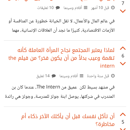
7
الواقع. وهذا ماحدث في مسلسل "أنت وحدك"، البطلة كانت
قبل 10 أشهر
أفلام وسينما
10 تعليقات
تعيش في عالم تحدث به الكثير من الأشياء غير المفهومة، رسائل
في عالم المال والأعمال، لا تقل الخيانة خطورة عن المنافسة أو
تظهر وتختفي، والكثير من المواقف الغريبة ، لكن الحقيقة إن
الأزمات الاقتصادية، كثيرًا ما نجد أن العلاقات الإنسانية، مهما
عقلها كان يحاول أن يحميها من صدمة أكبر من
كانت متينة، تنهار تحت ضغط الطموح والرغبة في السيطرة. هذا
ما كشفته بوضوح السينما في أفلام مثل The Founder وThe
لماذا يعتبر المجتمع نجاح المرأة العاملة كأنه
6
تهمة وعيب بدلاً من أن يكون فخر؟ من فيلم the
Social Network. في The Founder، بدأت الحكاية بشراكة
intern
بين الأخوين ماكدونالدز ورجل المبيعات الطموح راي كروك. فكرة
قبل سنة واحدة
أفلام وسينما
14 تعليق
المطعم الثوري جذبت انتباهه، لكنه لم يكتف بأن يكون شريكًا؛ بل
أعاد رسم قواعد اللعبة، واستحوذ على العلامة التجارية نفسها،
في مشهد بسيط لكن عميق من The Intern، عندما كان بن
ليُقصي الأخوين من
المتدرب في شركتها، يوصل ابنة جولز للمدرسة، وجولز هي رائدة
أعمال ناجحة، ولكن عندما يقابل مجموعة أمهات يجدهم
يسخرون من جولز ويقللون من نجاحها، ما حدث مع جولز يحدث
أن تأكل نفسك قبل أن يأكلك الآخر ذكاء أم
5
مخاطرة؟
مع مختلف النساء في أنحاء الأرض، المجتمع دائماً يتعامل مع