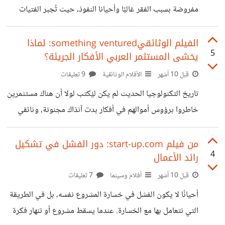
تكن هكذا بل كانت فتاة طيبة ورومانسيه أحبت
مفروضة بسبب الفقر غالبًا وأحيانا النفوذ، حيث تُجبر الفتيات
على الزواج من أشخاص غير مؤهلين، أو ذوي إعاقة ذهنية لا
تتيح لهم تحمل مسؤولية الزواج أصلًا، فقط لإرضاء أسرة متسلطة
الفيلم الوثائقيsomething ventured: لماذا
5
يخشى المستثمر العربي الأفكار الجريئة؟
أو بسبب الحاجة للمال. وهذا ما تناوله مسلسل أيام إذ تجبر غادة
الفتاة الجميلة الجامعية الفقيرة بالموافقة على الزواج من سامر
قبل 10 أشهر
الأفلام الوثائقية
9 تعليقات
فتى من ذوي الاحتياجات الخاصة والذي يعاني من إعاقة ذهنية ،
تاريخ التكنولوجيا الحديث لم يكن ليُكتب لولا أن هناك مستثمرين
لتذوق معه أسوء أيام حياتها والتي تنتهي بموتها
خاطروا برؤوس أموالهم في أفكار بدت آنذاك مجنونة، وثائقي
Something Ventured يفتح نافذة على قصص رجال ونساء
آمنوا بمشاريع مثل Apple وIntel وCisco، بينما العالم لم يكن
من فيلم start-up.com: دور الفشل في تشكيل
4
رائد الأعمال
يرى فيها إلا مغامرات متهورة. تخيل لو لم يجد ستيف جوبز من
يصدق في حلمه، أو لم يغامر أحد بالاستثمار في "نتفليكس"
قبل 10 أشهر
أفلام وسينما
7 تعليقات
عندما كانت مجرد خدمة لتأجير الأقراص بالبريد، ربما كان شكل
أحيانًا لا يكون الفشل في خسارة المشروع نفسه، بل في الطريقة
حياتنا مختلف تماماً اليوم في رأيي الاستثمار الجرئ ليس فقط
التي نتعامل بها مع الخسارة. عندما يسقط مشروع أو تنهار فكرة
استثمار