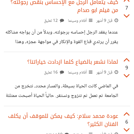
جوجل مسابقة لإنتاج أفلام قصيرة بالذكاء الاصطناعي. وقد
كيف يتعامل الرجل مع الإحساس بنقص رجولته؟
7
من فيلم ابو صدام
شاهدت أفلام أُنتجت عبر الذكاء الاصطناعي شعرت بجمود في
تعبير الممثلين وببطء الإيقاع، لا أجزم إن كان هذا عيب من الذكاء
قبل 9 أشهر
أفلام وسينما
12 تعليق
الاصطناعي نفسه أم عيب من صانع الفيلم ! وعلى الرغم من
عندما يفقد الرجل إحساسه برجولته، وبدلاً من أن يواجه مشاكله
الوعود والباب الذي فتحته الثورة التكنولوجية هناك قلق من
يقرر أن يرتدي قناع القوة والإنكار في مواجهة عجزه، وهذا
استبدال الممثل والكاتب
ماحدث في فيلم "ابو صدام" حيث أن إحساس العجز داخله بدأ
يتوغل داخله ليجعله يعيش في عالم من الكذب والوهم، ليتخيل
لماذا نشعر بالضياع كلما ازدادت خياراتنا؟
9
أنه ملك الطريق ومعشوق النساء على الرغم من أنه لم يقم بقيادة
قبل 9 أشهر
أفلام وسينما
16 تعليق
أي شاحنة لأكثر من 5 سنوات، وعلى الرغم من علاقته السيئة
في الماضي كانت الحياة بسيطة، والمسار محدد، نتخرج من
بزوجته الثانية! ابو صدام ليس وحده من يتصرف بهذا الشكل،
الجامعة ثم نعمل ثم نتزوج ونستقر. حالياً الحياة أصبحت ممتلئة
الكثيرين من حولنا يتصرفون بهذا الشكل
بالخيارات، من المفترض أن يجعلنا هذا أكثر ارتياحاً لكنه للأسف
يسبب لبعض الناس ارتباك وحيرة وحتى المزيد من الضغط
عودة محمد سلام: كيف يمكن للموقف أن يكلف
6
الفنان الكثير؟
نفسي، تماماً مثل يولي بطلة فيلم "The worest person in