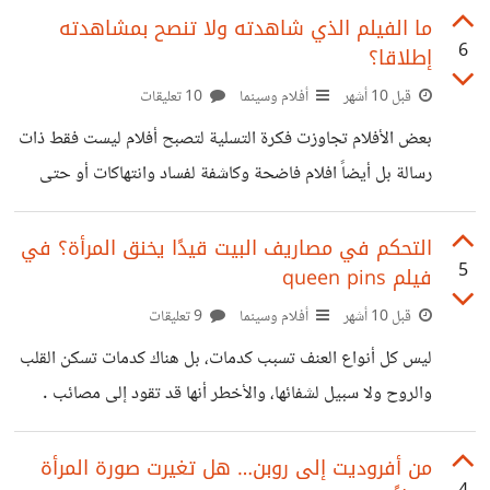
وأفخم الأطعمة، يأكلون بنهم وشراهة فوق احتياجهم بمراحل،
ما الفيلم الذي شاهدته ولا تنصح بمشاهدته
6
إطلاقا؟
وعندما تصل المنصة إلى الأسفل تكون خاوية، ليجوع الناس في
الطابق الأسفل ويرحلون في صمت! الطعام يكفي الجميع لو
قبل 10 أشهر
أفلام وسينما
10 تعليقات
اقتسمه الناس بعدل، لو فكرنا قليلا سنجد أن السجن والمنصة
بعض الأفلام تجاوزت فكرة التسلية لتصبح أفلام ليست فقط ذات
ماهم إلا انعكاس رمزي لحياتنا، حيث أن المشكلة ليست قلة
رسالة بل أيضاً افلام فاضحة وكاشفة لفساد وانتهاكات أو حتى
الموارد ولكن
مشكلات اجتماعية ، ولكن بعض المخرجين تناولوا هذه
الموضوعات بشكل صادم ومؤذي. عن نفسي أتجنب مشاهدة
التحكم في مصاريف البيت قيدًا يخنق المرأة؟ في
5
فيلم queen pins
الفيلم الإيراني "رجم ثريا" بعد أن شاهدت منه بعض المقاطع
والذي يحكي عن امرأة يطبق عليها حد الرجم حتى الموت بعد أن
قبل 10 أشهر
أفلام وسينما
9 تعليقات
اتهمها زوجها -كذباً- بالزنا. ماذا عنكم، ماهو الفيلم الذي شاهدتموه
ليس كل أنواع العنف تسبب كدمات، بل هناك كدمات تسكن القلب
ولا تنصحون بمشاهدته إطلاقا؟
والروح ولا سبيل لشفائها، والأخطر أنها قد تقود إلى مصائب .
تماماً كما حدث مع كوني في فيلم queen pins والتي كانت
مجرد امرأة بسيطة تحب التوفير وجمع كوبونات المحلات الكبرى
من أفروديت إلى روبن… هل تغيرت صورة المرأة