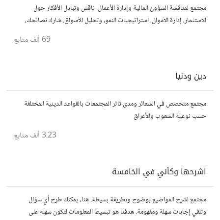
مجتمع لمناقشة الشؤون المالية وإدارة الأعمال. ناقش وتبادل الأفكار حول
الاستثمار، إدارة الأموال، استراتيجيات النمو، وتحليل الأسواق. شارك نصائحك،
تجاربك، وأسئلتك، وتواصل مع محترفين ورجال أعمال آخرين.
69 ألف
متابع
دين ودنيا
مجتمع متخصص في الشعائر ومدى تاثر المجتمعات بالقواعد الدينية المختلفة
حسب نوعية الشعوب والأعراق
3.23 ألف
متابع
اشرحها وكأني في الخامسة
مجتمع لشرح المواضيع بوضوح وبطريقة بسيطة. هنا، يمكنك طرح أي سؤال
وتلقي إجابات سهلة ومفهومة. هدفنا هو تبسيط المعلومات لتكون سهلة على