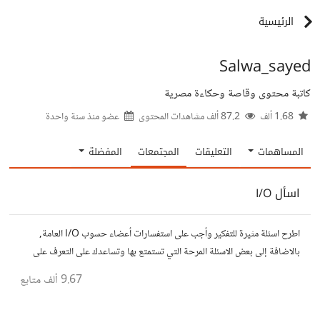
الرئيسية
Salwa_sayed
كاتبة محتوى وقاصة وحكاءة مصرية
1.68 ألف
87.2 ألف مشاهدات المحتوى
عضو منذ
سنة واحدة
المساهمات
التعليقات
المجتمعات
المفضلة
اسأل I/O
اطرح اسئلة مثيرة للتفكير وأجب على استفسارات أعضاء حسوب I/O العامة,
بالاضافة إلى بعض الاسئلة المرحة التي تستمتع بها وتساعدك على التعرف على
افكار المتابعين. الفكرة مأخوذة من مجتمع AskReddit
9.67 ألف
متابع