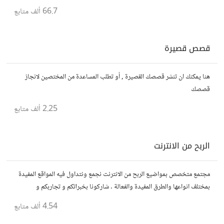
الجميع، تمامًا كما لو كنت في الخامسة من عمرك.
66.7 ألف
متابع
قصص قصيرة
هنا يمكنك ان تنشر قصصك القصيرة , أو تطلب المساعدة من المختصين لانجاز
قصصك
2.25 ألف
متابع
الربح من الانترنت
مجتمع متخصص بمواضيع الربح من الانترنت نجمع ونتداول فيه المواقع المفيدة
بمختلف انواعها والطرق المفيدة والفعالة . شاركونا بخبراتكم و تجاربكم و
استفساراتكم و أرائكم.
4.54 ألف
متابع