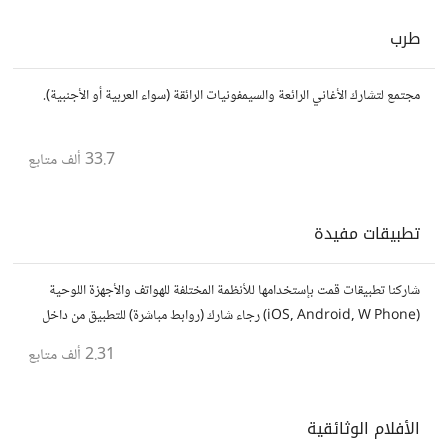
طرب
مجتمع لتشارك الأغاني الرائعة والسيمفونيات الرائقة (سواء العربية أو الأجنبية).
33.7 ألف
متابع
تطبيقات مفيدة
شاركنا تطبيقات قمت بإستخدامها للأنظمة المختلفة للهواتف والأجهزة اللوحية
(iOS, Android, W Phone) رجاء شارك (روابط مباشرة) للتطبيق من داخل
المتجر..إلا في حالة وجود عدة تطبيقات أو شرح مطول شاركها كموضوع
2.31 ألف
متابع
الأفلام الوثائقية