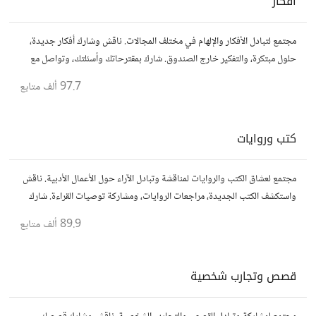
أفكار
مجتمع لتبادل الأفكار والإلهام في مختلف المجالات. ناقش وشارك أفكار جديدة،
حلول مبتكرة، والتفكير خارج الصندوق. شارك بمقترحاتك وأسئلتك، وتواصل مع
مفكرين آخرين.
97.7 ألف
متابع
كتب وروايات
مجتمع لعشاق الكتب والروايات لمناقشة وتبادل الآراء حول الأعمال الأدبية. ناقش
واستكشف الكتب الجديدة، مراجعات الروايات، ومشاركة توصيات القراءة. شارك
أفكارك، نصائحك، وأسئلتك، وتواصل مع قراء آخرين.
89.9 ألف
متابع
قصص وتجارب شخصية