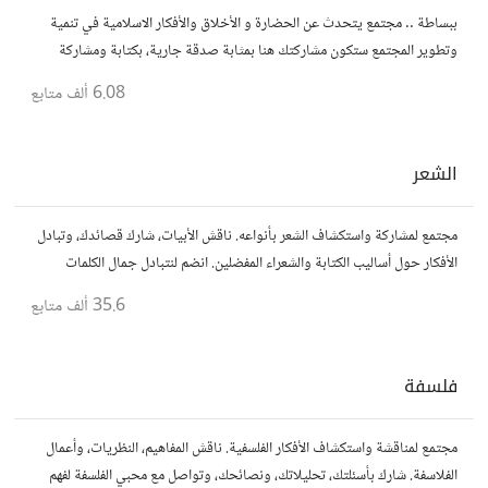
ببساطة .. مجتمع يتحدث عن الحضارة و الأخلاق والأفكار الاسلامية في تنمية
وتطوير المجتمع ستكون مشاركتك هنا بمثابة صدقة جارية، بكتابة ومشاركة
الاحاديث و الدروس التي تود نشرها لنشر الود و المعرفة.
6.08 ألف
متابع
الشعر
مجتمع لمشاركة واستكشاف الشعر بأنواعه. ناقش الأبيات، شارك قصائدك، وتبادل
الأفكار حول أساليب الكتابة والشعراء المفضلين. انضم لنتبادل جمال الكلمات
والإلهام الشعري.
35.6 ألف
متابع
فلسفة
مجتمع لمناقشة واستكشاف الأفكار الفلسفية. ناقش المفاهيم، النظريات، وأعمال
الفلاسفة. شارك بأسئلتك، تحليلاتك، ونصائحك، وتواصل مع محبي الفلسفة لفهم