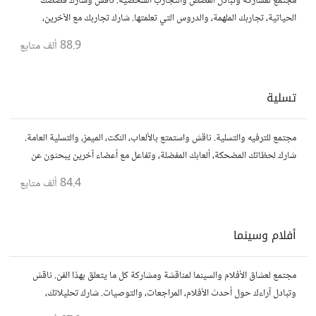
مجتمع لمشاركة وتبادل القصص والتجارب الشخصية. ناقش وشارك قصصك
الحياتية، تجاربك الملهمة، والدروس التي تعلمتها. شارك تجاربك مع الآخرين،
واستفد من قصصهم لتوسيع آفاقك.
88.9 ألف
متابع
تسلية
مجتمع للترفيه والتسلية. ناقش واستمتع بالألعاب، النكت، الميمز، والتسلية العامة.
شارك لحظاتك المضحكة، ألعابك المفضلة، وتفاعل مع أعضاء آخرين يبحثون عن
المتعة والمرح.
84.4 ألف
متابع
أفلام وسينما
مجتمع لعشاق الأفلام والسينما لمناقشة ومشاركة كل ما يتعلق بهذا الفن. ناقش
وتبادل آراءك حول أحدث الأفلام، المراجعات، والتوصيات. شارك تحليلاتك،
قصصك، واستمتع بنقاشات حول الأفلام والمخرجين والسيناريوهات.