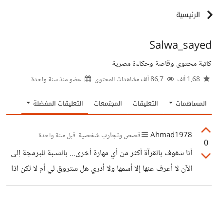
الرئيسية
Salwa_sayed
كاتبة محتوى وقاصة وحكاءة مصرية
1.68 ألف
86.7 ألف مشاهدات المحتوى
عضو منذ
سنة واحدة
المساهمات
التعليقات
المجتمعات
التعليقات المفضلة
Ahmad1978
قصص وتجارب شخصية
قبل سنة واحدة
0
أنا شغوف بالقرآة أكثر من أي مهارة أخرى... بالنسبة للبرمجة إلى
الآن لا أعرف عنها إلا أسمها ولا أدري هل ستروق لي أم لا لكن اذا
ربطنا كل عمل بالمزاج والسعادة فان أعمال كثيرة ستضيع..
صحيح ان العمل الذي تمارسه بشغف ستبدع فيه لكن الناس ليسوا
بنفس الذكاء والقدرة على التعلم فانا أعرف ناس شغوفين بعملهم