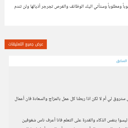
باً ومطلوباً وستأتي اليك الوظائف والفرص تجرجر أذيالها ولن تندم
عرض جميع التعليقات
 السابق
هل ستروق لي أم لا لكن اذا ربطنا كل عمل بالمزاج والسعادة فان أعمال
سوا بنفس الذكاء والقدرة على التعلم فانا أعرف ناس شغوفين