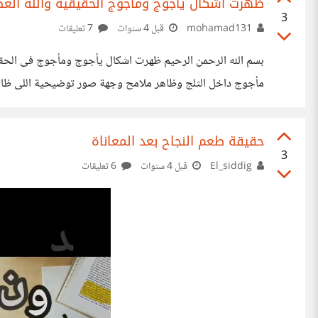
ظهرت اشكال يأجوج ومأجوج الحقيقية والله الع
3
mohamad131
قبل 4 سنوات
7 تعليقات
بسم الله الرحمن الرحيم ظهرت اشكال يأجوج ومأجوج فى الحقيق
الاعلى تقريبا فى الدقيقة 12.09 https://www.youtube.com/watch?v=RKtMluT8peA
حقيقة طعم النجاح بعد المعاناة
3
El_siddig
قبل 4 سنوات
6 تعليقات