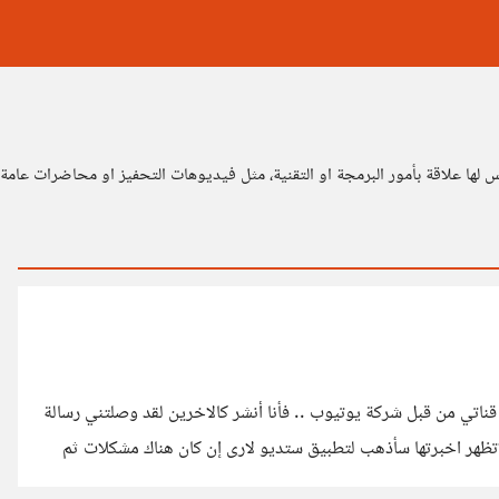
لها علاقة بأمور البرمجة او التقنية، مثل فيديوهات التحفيز او محاضرات عامة
 أنه سيتم اغلاق قناتي من قبل شركة يوتيوب .. فأنا أنشر كالاخرين لقد وصلتني رسالة
اتظهر اخبرتها سأذهب لتطبيق ستديو لارى إن كان هناك مشكلات ثم
وجدت رسالة من اليوتيوب كالآتي : " تمت إزالة قناة " الغد Shorts " من youtube لم تكن قناتك " الغد Shorts " تتبع سياستنا