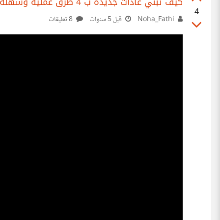
كيف تبني عادات جديدة ب 4 طرق عملية وسهلة (تلخيص كتاب العادات الذرية)
4
Noha_Fathi
قبل 5 سنوات
8 تعليقات