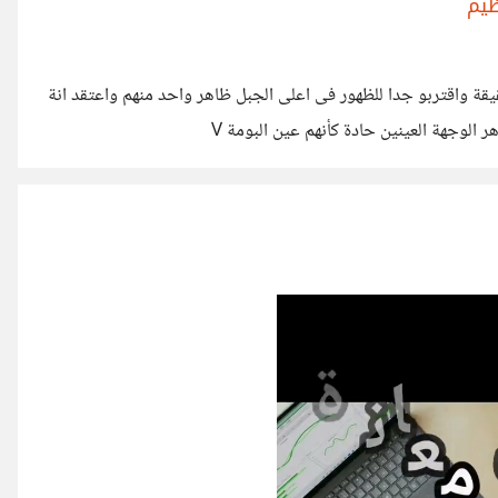
ظيم
ة واقتربو جدا للظهور فى اعلى الجبل ظاهر واحد منهم واعتقد انة
مأجوج داخل الثلج وظاهر ملامح وجهة صور توضيحية اللى ظاهر الوجهة العينين حادة كأنهم عين البومة V
https://i.suar.me/WQQy8 https://i.suar.me/Xppmv https://i.suar.me/2YYQ9 عند دوران التصوير للجبل من