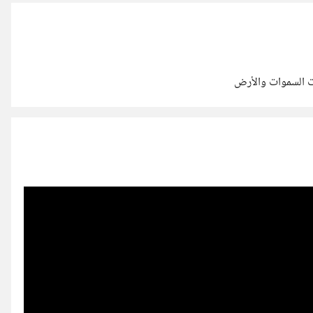
دنا الى ازالتها
ت السموات والأرض