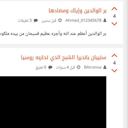
حول المحتوى غير المرغوب فيه والممارسات المضللة والخادعة فعم
بر الوالدين وإياك ومضادها
4
Ahmed_012345678
قبل سنتين
3 تعليقات
بر الوالدين أعظم عند الله وأجره عظيم فسبحان من بيده ملكو
ستيبان بانديرا الشبح الدي تحاربه روسيا
4
BAtronsa
قبل 4 سنوات
0 تعليق