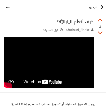
فيديو
كيف أتعلَّم اليابانيَّة؟
3
Kholoud_Shokr
قبل 5 سنوات
يرجى الدخول لحسابك أو تسجيل حساب لتستطيع إضافة تعليق