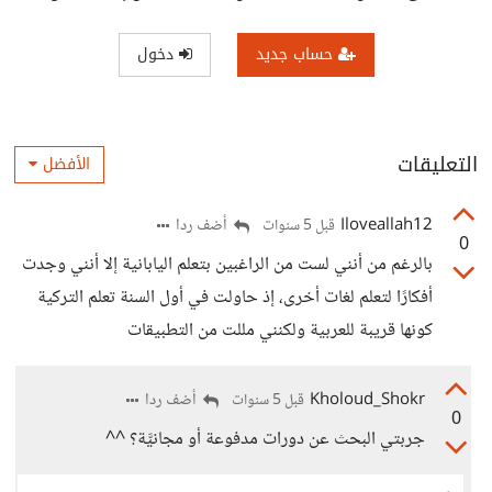
حساب جديد
دخول
التعليقات
الأفضل
Iloveallah12
أضف ردا
قبل 5 سنوات
0
بالرغم من أنني لست من الراغبين بتعلم اليابانية إلا أنني وجدت
أفكارًا لتعلم لغات أخرى، إذ حاولت في أول السنة تعلم التركية
كونها قريبة للعربية ولكنني مللت من التطبيقات
Kholoud_Shokr
أضف ردا
قبل 5 سنوات
0
جربتي البحث عن دورات مدفوعة أو مجانيَّة؟ ^^