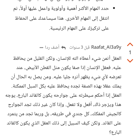
حدد المهام الأكثر أهمية وأولوية واعمل عليها أولاً، ثم
انتقل إلى المهام الأخرى. هذا سيساعدك على الحفاظ
على تركيزك على المهام الرئيسية.
Raafat_Al3a9y
أضف ردا
قبل 3 سنوات
1
العقل أثمن شيء أعطاه الله للإنسان، ولكن القليل من يحافظ
عليه. فعقل الإنسان إذا صفا يكون مثل القطن الأبيض، عند
تعرضه لأي شيء يظهر أثره جليا عليه. ومن يصل به الحال أن
يملك عقلا بهذه الصفة تجده يحافظ عليه بكل السبل الممكنة.
العقل إذا أحكم سيطرته على جوارحه يكون كالقائد البارع، يوجه
هذا ويزجر ذاك، أفعل ولا تفعل. وإذا كان غير ذلك تجد الجوارح
كالجيش المفكك، كل جندي في طريقه، بل وربما تجد من يتمرد
على القائد. ولكن كيف السبيل إلى ذلك العقل الذي يكون كالقائد
البارع؟