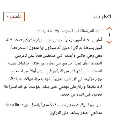
التعليقات
الأفضل
Diaa_albasir
أضف ردا
قبل 3 سنوات
1
أمارس ثلاثة أمور مؤخراً تعينني على القيام بالتركيز فعلاً، ثلاثة
أمور بسيطة لم أكن أتصوّر أنّهُ سيكون لها مفعول السحر فعلاً
معي وفي حالتي وأعتقد أنني متحمّس فعلاً لنقل تجربتي
البسيطة علّها تفيد أحدهم، هي عبارة عن ثلاثة إجراءات عملية
للحفاظ على أكبر قدر من التركيز في النهار، أولاً عبر استخدم
جهاز توقيت في كل شيء تقريباً، أقوم بضبط مؤقت لمدة 20-
30 دقيقة وأركز على مهمتي حتى ينفد المؤقت، ثم خذ استراحة
قصيرة قبل البدء من جديد.
عبر ضبط توقيت معيّن تصبح فعلاً معنياً بالفعل، هو deadline
متناهي الصغر يساعد على التركيز.