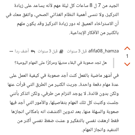
الجيد من 7 ل 8 ساعات كل ليلة مهم لأنه يساعد على زيادة
التركيز، ولا ننسى أهمية النظام الغذائي الصحي، واتفق معك في
أن الاستراخاء العميق له دور زيادة التركيز وقد يكون ملهم
بالكثير من الأفكار الإبداعية.
afifa08_hamza
أضف ردا
قبل 3 سنوات
قبل 3 سنوات
1
هل تجد صعوبة في البقاء منتبهًا ومركزًا على المهام اليومية؟
في أشهر ماضية بالفعل كنت أجد صعوبة في كيفية العمل على
عدة مهام دفعة واحدة، جربت الكثير من الطرق التي قرأت عنها
ولكن بدون فائدة، لا يوجد التزام من طرفي، ولكن اتذكر بأنني
جلست وكتبت كل تلك المهام بتفاصيلها، والأمور التي أجد فيها
صعوبة والسهلة منها، بعد تدوين اكتشفت انه بامكاني انجازها
فقط ارهقت نفسي بالتفكير و عشت ضغظ نفسي أكثر من
التنفيد وانجاز المهام.