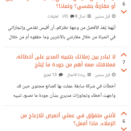
6
أو مقارنةً بنفسي؟ ولماذا؟
أن يقدّموا لهم من معلومات ومنتجات..الخ ولذلك مع مرور الوقت
ونجاح هذه السلوكيات تعتمد الخوارزميات على هذه الأنماط
قبل سنتين
اسأل I/O
8 تعليقات
لتحديد ما يراه القراء مما يجعل الكتابة هي نفسها أداة توجيهية
أيّهما يُعَدّ الأفضل من وجهة نظركم، أن أقيس تقدّمي وإنجازاتي
للمعلومات المتاحة والخوارزميات تأتي لتنظّمها لا لتتحكم بها،
في الحياة من خلال مقارنتي بالآخرين وما حققوه أم من خلال
يعني أن الكتابة وتحديداً "الغرض من المحتوى والنشر"
مقارنة حالي بما كنت عليه في الماضي والتركيز على تطوري
الشخصي؟ ولماذا؟
لا تبادر بين زملائك بتنبيه المدير على أخطائه،
7
فعلاقتك معه أهم من جودة ما يُنتَج
قبل سنتين
ريادة الأعمال
13 تعليق
أخطأت في شركة سابقة عملت بها كصانع محتوى حين قد
واجهت أخطاء وتجاوزات مديري بشأن جودة ما نصنع، تنبيه
المدير أدى مباشرةً إلى توتر العلاقة معه وشعرت بأن ابتسامته
اختفت من على وجهه مباشرةً، وعرفت أن هذا أمر قد يؤثر على
لأنني متفوّق في عملي أتعرض للازعاج من
6
الزملاء، ماذا أفعل؟
مستقبل التعاون بيننا وفعلاً قد حدث ما توقعت به. العلاقة