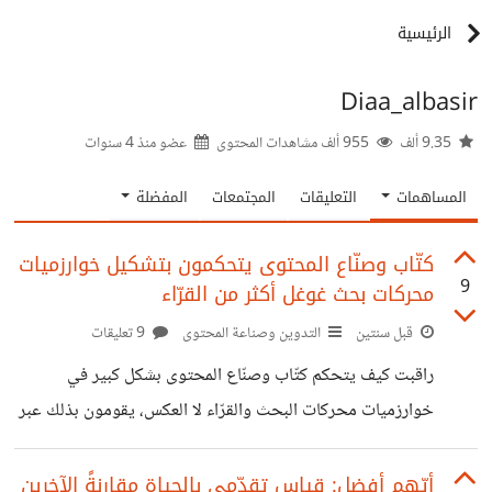
الرئيسية
Diaa_albasir
9.35 ألف
955 ألف مشاهدات المحتوى
عضو منذ
4 سنوات
المساهمات
التعليقات
المجتمعات
المفضلة
كتّاب وصنّاع المحتوى يتحكمون بتشكيل خوارزميات
9
محركات بحث غوغل أكثر من القرّاء
قبل سنتين
التدوين وصناعة المحتوى
9 تعليقات
راقبت كيف يتحكم كتّاب وصنّاع المحتوى بشكل كبير في
خوارزميات محركات البحث والقرّاء لا العكس، يقومون بذلك عبر
اختيار كلمات مفتاحية بعناية وفقاً لاغراضهم من المتصفح
وعقليته، يقومون بصياغة محتواهم بناءً على الناس وما يريدون
أيّهم أفضل: قياس تقدّمي بالحياة مقارنةً الآخرين