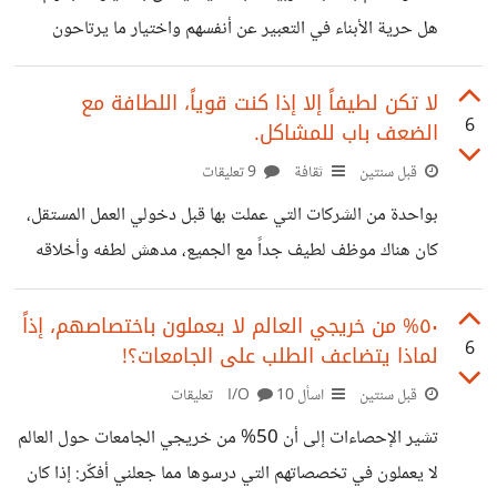
هل حرية الأبناء في التعبير عن أنفسهم واختيار ما يرتاحون
لارتدائه هي قيمة أكبر أم أن رأي الأهل حول ما يناسب صورتهم
الاجتماعية والمجتمعية أكثر أهمية؟ ولماذا؟
لا تكن لطيفاً إلا إذا كنت قوياً، اللطافة مع
6
الضعف باب للمشاكل.
قبل سنتين
ثقافة
9 تعليقات
بواحدة من الشركات التي عملت بها قبل دخولي العمل المستقل،
كان هناك موظف لطيف جداً مع الجميع، مدهش لطفه وأخلاقه
لكنه يفتقر إلى المهارات القيادية وبالتأكيد بسبب لطفه يفتقر إلى
الحزم. عندما طلب منه مدير شركتنا قيادة فريق لحل أزمة مع
٥٠% من خريجي العالم لا يعملون باختصاصهم، إذاً
6
لماذا يتضاعف الطلب على الجامعات؟!
عميل رئيسي كان عندنا، حاول التفاهم بلطف مع الموظفين
والعميل دون وضع حدود واضحة أو اتخاذ قرارات حازمة معهم،
قبل سنتين
اسأل I/O
10 تعليقات
لاحظت ذلك جيداً وأن هذه مشكلته، استغل بعض الموظفين
تشير الإحصاءات إلى أن 50% من خريجي الجامعات حول العالم
لطفه بعدم الالتزام بالمواعيد، وأيضاً زاد العميل من طلباته غير
لا يعملون في تخصصاتهم التي درسوها مما جعلني أفكّر: إذا كان