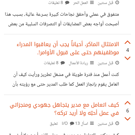
الجيدة يعني خلق بيئة عمل أكثر استقرار وراحة، بالعموم جوهر
قبل سنتين
العمل الحر
8 تعليقات
أي استقرار وراحة بين أي اثنين هو عدم تعريتهما لبعضهما
متفوق في عملي وأحقق نجاحات كبيرة بسرعة عالية، بسبب هذا
البعض، يعني الانتقاد. ولذلك أنا بتّ أترك زملائي هم
أصبحت أواجه بعض المضايقات أو التصرفات السلبية من بعض
الزملاء سواء كان ذلك بسبب الغيرة أو سوء الفهم، كيف يمكنني
التعامل مع هذا الوضع وفي الوقت ذاته أحمي نجاحي وأضمن
الامتثال الماكر، أحياناً يجب أن يعاقبوا المدراء
4
موظفينهم حتى على قبول الأوامر!.
استمراريتي في تقديم الأداء المتميز؟
قبل سنتين
ريادة الأعمال
8 تعليقات
كنت أعمل منذ فترة طويلة في مشغل تطريز ورأيت كيف أن
العامل يقوم بإنجاز العمل كما طلب المدير حتى مع رؤيته بأن
الانتاج تالف، انتبهت إلى أن هناك امتثال ماكر منه، ينفّذ الأمر
وهو متأكد من مغلوطيته، هي ظاهرة يلتزم فيها الموظف بتنفيذ
كيف اتعامل مع مدير يتجاهل جهودي ومنجزاتي
6
في عمل أحبّه ولا أريد تركه؟
الأوامر بحرفيتها ولكن بطرق تُظهر عيوب القرارات أو تُسبب
أضرار كمثلاً تلف المنتجات كلها بمثالي أعلاه!. قد يبدو الامتثال
قبل سنتين
اسأل I/O
13 تعليق
الماكر ظاهرياً طاعة لكنه في الحقيقة طريقة خفية للتعبير عن