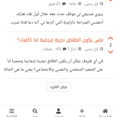
قبل سنتين
ثقافة
21 تعليق
يروي صديقي لي موقف حدث معه خلال أول لقاء تعارف
أدهشني الصراحة بالزاوية التي أنارها لي، أنه دعا فتاة لشرب
القهوة، تعارف أول، هم زملاء عمل، وعندما جاء وقت دفع الفاتورة
أصرّت الفتاة على المشاركة في الدفع! شعر بالتردد لكنه قبل بعد
متى يكون الطلاق تجربة إيجابية لنا كأفراد؟
2
إصرارها. أصرّ هو بعد ذلك أنه سيدفع في المرات المقبلة ولكنها
قبل سنتين
اسأل I/O
7 تعليقات
أخبرته أنها أرادت إثبات أنها مستقلة ولا ترغب في أن يُنظر إليها
في أي ظروف يمكن أن يكون الطلاق تجربة إيجابية ومثمرة لنا
كعالة! أدركت أن السماح للمرأة بالدفع بالموعد أنا من بعد هذه
على الصعيد الشخصي والنفسي والاجتماعي؟ يعني ما هي الحالة
الحادثة هو بمثابة قاعدة
التي يسهم فيها الطلاق في بناء حياة أفضل وتحقيق النمو
الشخصي بعد انتهاء العلاقة؟
الرئيسية
شارك
حسابي
بحث
القائمة