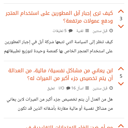
المنطقية.
الكثير من الطلاب لا يجدون فرص عمل تتناسب مع مجالات
دراستهم الجامعية فلماذا نرى ازدياد ملحوظ في الطلب على
كيف ترى إجبار آبل المطورين على استخدام المتجر
3
ودفع عمولات مرتفعة؟
التعليم الجامعي وتوسع الجامعات بشكل مستمر؟
قبل سنتين
تقنية
5 تعليقات
كيف تنظر إلى السياسة التي تتبعها شركة آبل في إجبار المطورين
على استخدام المتجر الخاص بها كمنصة وحيدة لتوزيع تطبيقاتهم
مع فرض عمولات مرتفعة على أرباحهم؟
ابن يعاني من مشاكل نفسية/ مالية، من العدالة
5
أن يتم تخصيص جزء أكبر من الميراث له؟
قبل سنتين
اسأل I/O
16 تعليق
هل من العدل أن يتم تخصيص جزء أكبر من الميراث لابن يعاني
من مشاكل نفسية أو مالية مقارنة بأشقائه الذين قد تكون
أوضاعهم مستقرة، خصوصاً إذا كان الهدف هو مساعدته على
تجاوز أزماته وتأمين مستقبله؟ ولماذا؟
مع أم ضد: إلغاء الامتحانات التقليدية في