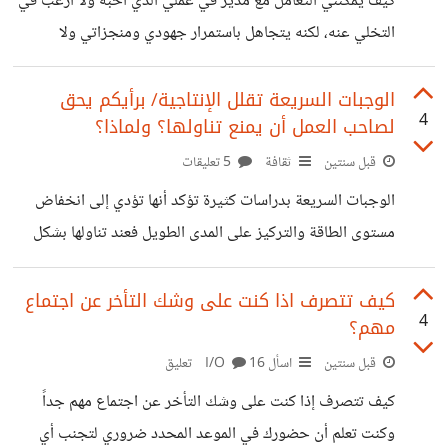
كيف يمكنني التعامل مع مدير في عملي الذي أحبه ولا أرغب في
الاستياء أو تحدي القرارات، أنا أحبّذ عقوبة هؤلاء
التخلي عنه، لكنه يتجاهل باستمرار جهودي ومنجزاتي ولا
يمنحني التقدير الذي أستحقه، يعني ما هي أفضل الطرق للتعامل
مع هذا الموقف دون التأثير على أدائي أو حماسي للعمل؟
الوجبات السريعة تقلل الإنتاجية/ برأيكم يحق
4
لصاحب العمل أن يمنع تناولها؟ ولماذا؟
قبل سنتين
ثقافة
5 تعليقات
الوجبات السريعة بدراسات كثيرة تؤكد أنها تؤدي إلى انخفاض
مستوى الطاقة والتركيز على المدى الطويل فعند تناولها بشكل
مستمر قد يشعر الشخص بالخمول والنعاس مما يؤثر بشكل سلبي
على إنتاجيته (عندي صديق كان أحياناً ينام ربع ساعة في دوامه
كيف تتصرف اذا كنت على وشك التأخر عن اجتماع
4
مهم؟
من المنزل، يقول لي هذا النوم القصير يساعدني على استعادة
نشاطي بعد الأكل) وبما أن الوجبات السريعة تؤذي ففكرت أنه
قبل سنتين
اسأل I/O
16 تعليق
يحق أيضاً لصاحب العمل أن يفرض قيود على تناول الوجبات
كيف تتصرف إذا كنت على وشك التأخر عن اجتماع مهم جداً
السريعة في مكان العمل خاصة إذا كانت تؤثر على صحة
وكنت تعلم أن حضورك في الموعد المحدد ضروري لتجنب أي