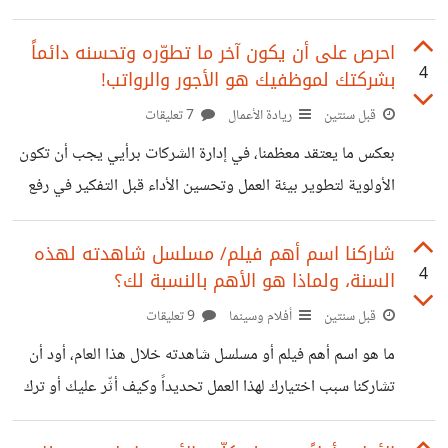
الموظفين
انطباع سلبي أو مشكلة أو تأثير كبير على سير الاجتماع؟
احرص على أن يكون آخر ما تطوّره وتحسنه دائماً
4
بشركتك لموظفيك هو الأجور والرواتب!
قبل سنتين
ريادة الأعمال
7 تعليقات
بعكس ما يعتقد معظمنا، في إدارة الشركات برأيي يجب أن تكون
الأولوية لتطوير بيئة العمل وتحسين الأداء قبل التفكير في رفع
الأجور والرواتب. مثلاً، إذا كنت تدير وكالة تسويق ركز على
تحسين اللابتوبات وتطوير عمليات الإنتاج لتقليل الجهد البدني
شاركنا اسم أهم فيلم/ مسلسل شاهدته لهذه
4
السنة، ولماذا هو الأهم بالنسبة لك؟
والنفسي للموظفين وتحسين الجودة بالعمل كثيراً وسهولة العمل
نفسه، كذلك يمكن أن نعمل على تحسين التدريب وتطوير مهارات
قبل سنتين
أفلام وسينما
9 تعليقات
الفريق لزيادة الكفاءة والإنتاجية. بمجرد تحقيق هذه التحسينات،
ما هو اسم أهم فيلم أو مسلسل شاهدته خلال هذا العام، أود أن
سنلاحظ زيادة الإيرادات واستدامة النمو مما يتيح لنا تقديم
تشاركنا سبب اختيارك لهذا العمل تحديداً وكيف أثّر عليك أو ترك
زيادات مجزية في الأجور تأتي (كمكافئات
انطباع لديك.