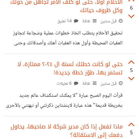
الأحلام أولاً، حتى لو كلّف الأمر تجاهل من حولك
6
وكل ظروف حياتك
قبل سنتين
ثقافة
14 تعليق
تحقيق الأحلام يتطلب اتخاذ خطوات عملية وشجاعة لتجاوز
العقبات المحيطة وأول هذه العقبات أهلك وأصدقائك وحتى
متعتك الشخصية وتقاليد مجتمعك، التركيز على أهدافك أولاً
وأحلامك أولاً أهم لإنها هي اسمك، يعني من دون حلمك أنت لا
حتى لو كانت خطتك لسنة ال ٢٠٢٤ ممتازة، لا
5
تستمر بها، طوّر خطة جديدة!
شيء ولا معنى لحياتك، وهذا يتطلب وضع خطة واضحة
ومحددة لما تريد إنجازه مع تقسيمها إلى خطوات صغيرة يمكن
قبل سنتين
ثقافة
6 تعليقات
تحقيقها وكل خطوة صغيرة سيقابلها عائق اجعله ثانوياً، فضّل
قرأت اليوم الصبح عبارة "لا يمكنك استكشاف عالم جديد
حلمك دائماً على ما سيخرج لك من أسئلة أخلاقية مزيفة
بخريطة قديمة" هذه عبارة لاينشتاين ذكرتني أو نبهتني بالأحرى
ومعيقات عن هدفك بحجج كثيرة، مرة
إلى أنه حتى لو كانت خطتي لسنة 2024 ممتازة ومليئة
بالأهداف الطموحة لا يجب أن أجعلها ثابتة دون تغيير، مع مرور
ماذا تفعل إذا كان مدير شركة لا صاحبها، يحاول
5
دفعك إلى الاستقالة؟
الوقت قد تظهر تحديات جديدة أو فرص غير متوقعة تستدعي