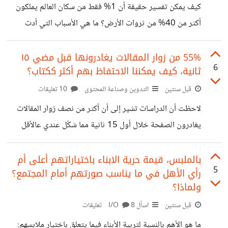
والقريب منه في تعلّم القيم والمبادئ. وحتى مع وجود جليسة
كيف يمكن تفسير حقيقة أن 1% فقط من سكان العالم يملكون
بقينا كأطفال نعتمد على والدينا في الحب والتوجيه والأمان
أكثر من 40% من ثروات الأرض؟ ما هي الأسباب التي أدت
العاطفي. برأيكم كيف
برأيك إلى هذا التفاوت الكبير في توزيع الثروات؟
55% من زوار المقالات يغادرونها قبل مضي ١٥
6
ثانية، كيف يمكننا الاحتفاظ بهم أكثر ككتاب؟
قبل سنتين
التدوين وصناعة المحتوى
10 تعليقات
لاحظت أن الدراسات تشير إلى أن أكثر من نصف زوار المقالات
يغادرون الصفحة خلال أول 15 ثانية مما شكّل عندي عالأقل
بيني وبين نفسي ككاتب مستقل تحدي كبير لجذب انتباه القارئ
من اللحظة الأولى أنا عملت على أن ابدأ بمقدمة قوية تقدّم وعود
بالملبس، قيمة حرية الابناء باختياراتهم أعلى أم
5
رأي الأهل في ما يناسب صورتهم أمام المجتمع؟
واضحة أو تجيب على سؤال مهم يشغل القارئ أو تنشئ فضول
ولماذا؟
عند متصفح الموقع واعتدت على اعتماد أسلوب الكتابة البسيط
قبل سنتين
اسأل I/O
8 تعليقات
جداً مع تقسيم النص إلى فقرات قصيرة لتسهيل القراءة وإضافة
صور أو إنفوجرافيك ولكني أريد أمور أكثر
ما هو الأهم بالنسبة لتربية الأبناء فيما يتعلق باختيار ملابسهم: