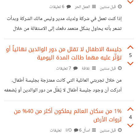
إعادة تقييم خططي وتطويرها. الاستمرار بنفس الخطة دون
قبل سنتين
العمل الحر
6 تعليقات
تعديل قد يمنعني من التكيف مع المتغيرات والاستفادة من
إذا كنت تعمل في شركة ولديك مدير وليس مالك الشركة وبدأت
الظروف المحيطة. ما رأيكم بهذا الأمر؟ هل تتفقون معي بأننا
تشعر بأنه يحاول بشكل متعمد دفعك إلى الاستقالة من خلال
يجب أن مجدد خططنا
تصرفاته أو قراراته، كيف تتعامل مع هذا الوضع؟
جليسة الاطفال لا تقلل من دور الوالدين نهائياً أو
5
تؤثّر عليه مهما طالت المدة اليومية
قبل سنتين
ثقافة
7 تعليقات
من خلال تجربتي العائلية التي كانت ممتزجة بجليسة أطفال،
أدركت أن وجود جليسة أطفال لا يُقلّل من دور الوالدين أو يُضعفه
مهما طالت مدة رعايتها اليومية لإن دورها تكميلي، فهي كانت
عندنا تقدم الدعم للعائلة وتساعد في إدارة الأوقات المزدحمة
1% من سكان العالم يملكون أكثر من 40% من
4
ثروات الأرض
ولكنها لا تحل محل حب الوالدين وتربيتهم المباشرة، يعني بقي
والديّ الركيزة الأساسية في حياتنا، يشكّلان النموذج الأول
قبل سنتين
اسأل I/O
6 تعليقات