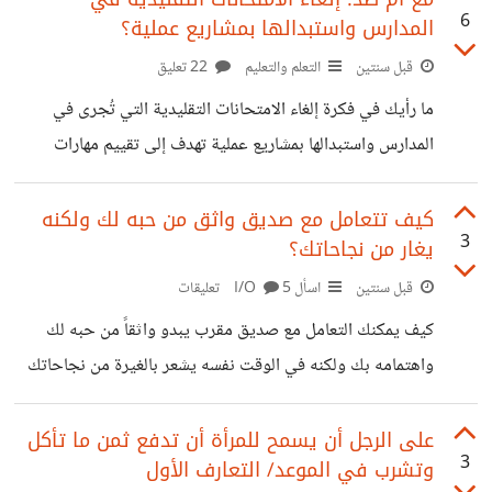
6
المدارس واستبدالها بمشاريع عملية؟
قبل سنتين
التعلم والتعليم
22 تعليق
ما رأيك في فكرة إلغاء الامتحانات التقليدية التي تُجرى في
المدارس واستبدالها بمشاريع عملية تهدف إلى تقييم مهارات
الطلاب أكثر عبر مشاريع لها ارتباط بالحياة العملية؟ هل أنت مع
هذه الفكرة أم ضدها؟ ولماذا؟
كيف تتعامل مع صديق واثق من حبه لك ولكنه
3
يغار من نجاحاتك؟
قبل سنتين
اسأل I/O
5 تعليقات
كيف يمكنك التعامل مع صديق مقرب يبدو واثقاً من حبه لك
واهتمامه بك ولكنه في الوقت نفسه يشعر بالغيرة من نجاحاتك
وإنجازاتك، مما قد يؤثر على علاقتكما بشكل مباشر أو غير
مباشر؟
على الرجل أن يسمح للمرأة أن تدفع ثمن ما تأكل
3
وتشرب في الموعد/ التعارف الأول