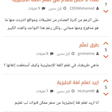
7
يفتح أمامهم آفاقًا واسعة لبناء مستقبل ناجح. لتحقيق ذلك، يجب
2355Mohamed
قبل سنتين
9 تعليقات
أن يبدأ التعليم بأساليب مرنة ومشوقة تناسب أعمار الأطفال.
على الرغم من كثرة المصادر من تطبيقات ومواقع انترنت منها ما
يمكن للآباء الاستعانة بالكتب المصورة، الأغاني، والألعاب
هو مدفوع ومنها مجاني ، ولكن رغم هذا التواجد والعدد الكبير
التعليمية التي تجعل عملية التعلم ممتعة وتحفز حب الطفل للغة.
والواسع للتعلم اللغة الانجليزية إلا أنها لا تضيف أي شيء جديد أو
كما يُفضل إدخال اللغة في الأنشطة اليومية مثل
تقدم بالنسبة لي برأيكم هل هذه المصادر هي مصادر اعتمادية
طرق تعلّم
5
للتعلم اللغة بدلا من أنك تذهب إلى مدرس وهل هناك منصات أو
gimhelme
قبل سنتين
8 تعليقات
مواقع أو تطبيقات تقوم بتعليم اللغة بطلاقة بحيث أنك تصبح
ماهي طريقتك في تعلم اللغة الإنجليزية وكيف أستطعت إتقانها ؟
متقنا لها وكأنك تعيش منذ زمن بعيد في البلاد الاجنبية وهل هناك
مسار أو
اريد تعلم لغة انجليزية
5
Hicham99
قبل سنتين
7 تعليقات
انا اريد تعلم لغة إنجليزية من صفر ممكن قنوات لب تعليم