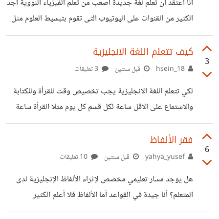
انا اعتقد ان تعلم لغة جديدة اصعب من تعلم الفيزياء النووية اجد
الكثير من القنوات على اليوتيوب التى تقوم بتبسيط العلوم مثل
"الدحيح" وغيره من الاشخاص الذين يبسطون العلوم كالفيزياء
مثلا ليفهمهم الصغير الذي لا يعرف معني الفيزياء اصلا ولا اجد
كيف تتعلم اللغة الانجليزية
3
احد يبسط تعلم اللغات وخاصة اللغه الانجليزية عند تعلم
hsein_18
قبل سنتين
3 تعليقات
الانجليزية لا اجد طريقه او كورس حتى الكورسات المدفوعه
لكي تتعلم اللغة الانجليزية يجب تخصيص وقت للقرأة وللكتابة
عندما تشترك بها على الانترنت تجدها اكثر تعقيدا من التعليم
والاستماع على الاقل ساعة لكل قسم كل يوم مثلا القرأة ساعة
الاكاديمي وهم حرفيا يبيعون الهواء وليس كورس لتعلم
والكتابة ساعة والاستماع ساعة كل يوم
الانجليزية وجميع الاشخاص
فقر الألفاظ
6
yahya_yusef
قبل سنتين
10 تعليقات
هل يوجد مسار تعليمي مخصص لإثراء الألفاظ الإنجليزية لدى
المتعلم؟ أنا جيدة في القواعد أما الألفاظ فلا أعلم الكثير