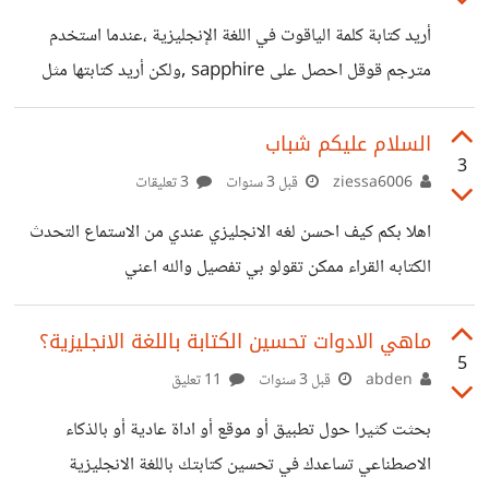
أريد كتابة كلمة الياقوت في اللغة الإنجليزية ،عندما استخدم
مترجم قوقل احصل على sapphire ,ولكن أريد كتابتها مثل
كلمة موضوع mawdoo3 أو mostaql أو khamsat. أتمنى
ان احصل على المساعده.
السلام عليكم شباب
3
ziessa6006
قبل 3 سنوات
3 تعليقات
اهلا بكم كيف احسن لغه الانجليزي عندي من الاستماع التحدث
الكتابه القراء ممكن تقولو بي تفصيل والله اعني
ماهي الادوات تحسين الكتابة باللغة الانجليزية؟
5
abden
قبل 3 سنوات
11 تعليق
بحثت كثيرا حول تطبيق أو موقع أو اداة عادية أو بالذكاء
الاصطناعي تساعدك في تحسين كتابتك باللغة الانجليزية