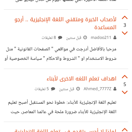
كثير، والسقف مفتوح لإمكانات أكثر وطرق
فيسبوك. وقد حرصت كما العادة أن أحفّظ الكلمة في أرشيف
الصور لديّ (من خلال screenshot) ومن ثم أدوّنها في مفكّرتي
لأصحاب الخبرة ومتقني اللغة الإنجليزية .. أرجو
3
المساعدة
الخاصة. وماذا عنك، ما هي أحدث كلمة تعلمتها باللغة الانكليزية ؟
madoo211
قبل سنتين
8 تعليقات
مرحبا بالأفاضل أدرجت في مواقعي " الصفحات القانونية " مثل
شروط الاستخدام او " الشروط والاحكام " سياسة الخصوصية أو
"بيان الخصوصية" لقد وقعت في حيرة من أمري لانتقاء
المصطلح الأنسب والأكثر دقة باللغتين كلاهما شروط الاستخدام
اهداف تعلم اللغه الاخرى لأبناء
5
= Terms of use الشروط والأحكام. = Terms and
Ahmed_7777Z
قبل سنتين
5 تعليقات
conditions سياسة الخصوصية = Privacy policy بيان
تعليم اللغة الإنجليزية للأبناء: خطوة نحو المستقبل أصبح تعليم
الخصوصية = Privacy statement ملاحظة / أملك مدونات
اللغة الإنجليزية للأبناء ضرورة ملحة في عالمنا المعاصر، حيث
ومتجر إلكتروني وموقع أخباري فهل يصلح لهم كذلك نفس
تُعتبر اللغة الإنجليزية بوابة للتواصل مع العالم وفرص التعليم
المسميات ؟
والعمل. تنمية مهارات الأطفال في اللغة الإنجليزية منذ الصغر
لماذا لا أحس بتقدم في تعلم اللغة الانجليزية