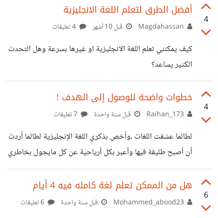
يدرّسون اللغة بشكل جيد ومفهوم أونلاين ، ممن لديهم خبرة
أفضل الطرق لتعلم اللغة الانجليزية
4
حقيقية في تبسيط اللغة وتطوير مهارة التحدث بشكل خاص. كما
Magdahassan
قبل 10 أشهر
4 تعليقات
سأكون ممتنة لأي نصائح تساعدني على تحسين مستواي في
كيف يمكنني تعلم اللغة الانجليزية او غيرها بسرعة وهل التحدث
التحدث والاستماع بشكل أسرع وأكثر فعالية.
الكثير يساعد؟
خطوات واضحة للوصول إلى الهدف !
4
Raihan_173
قبل سنة واحدة
7 تعليقات
لطالما عشقت اللغات ،وأخص بذكري اللغة الإنجليزية لطالما أردت
أن أصبح طليقة فيها وأعبر بكل أرياحية عن كل مايجول بخاطري
دون التفكير بالكلمات أو ترجمتها في عقلي ،أو حتى التركيب
المناسب للجملة ،أريد أن أجعلها جزء من حياتي ،طبعا هذا ليس
هل من الممكن تعلم لغة كامله فيه 4 أيام
6
إنتقاصا من قيمة لغتي الأم ،لكن هذه اللغة دخلت قلبي بدون
Mohammed_abood23
قبل سنة واحدة
6 تعليقات
استئذان ! من فضلكم أرشدوني إلى خطوات واضحة ومرتبة لأبلغ