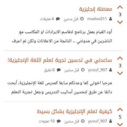
معضلة إنجليزية
3
madoo211
قبل سنتين
4 تعليقات
أود القيام بعمل برنامج لتقاسم الايرادات او المكاسب مع
الناشرين في مدونتي .. الناتجة من الاعلانات ولكن لم اعرف
كيف اترجم بشكل صحيح الجملة المناسبة فبرأيكم أيهما أصح
وأنسب لهذه الحالة من العبارات الآتية : - Profit sharing
ساعدني في تحسين تجربة تعلم اللغة الإنجليزية!
3
program - Revenue sharing program
yusuf_907
قبل سنتين
0 تعليق
مرحبا اخوتي كما وعدتكم سابقا كمدرس للغة الإنجليزية، أبحث
دائمًا عن طرق لتحسين أساليب التدريس وجعل تجربة التعلم
أكثر فائدة ومتعة للجميع. لذا، أود دعوتك للمشاركة في استبيان
قصير سيساعدني في فهم تفضيلاتك واحتياجاتك في تعلم اللغة
كيفية تعلم الإنجليزية بشكل بسيط
5
الإنجليزية. ستكون إجاباتك قيمة جدًا وستساعدني في تصميم
yusuf_907
قبل سنتين
10 تعليقات