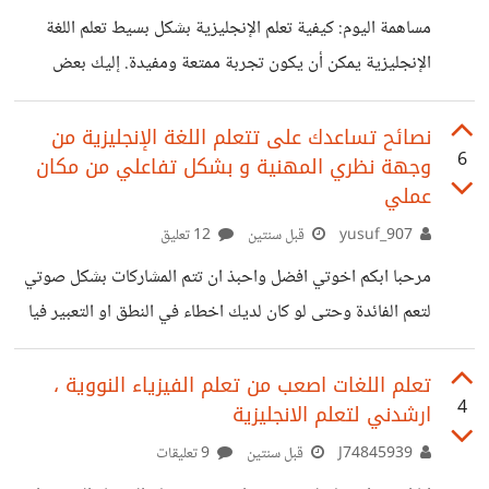
دروس تناسب أسلوبك في التعلم. الاستبيان: 1. ما هو مستوى
مساهمة اليوم: كيفية تعلم الإنجليزية بشكل بسيط تعلم اللغة
إتقانك الحالي للغة الإنجليزية؟ - مبتدئ - متوسط - متقدم 2. ما
الإنجليزية يمكن أن يكون تجربة ممتعة ومفيدة. إليك بعض
هي المهارات التي ترغب في تحسينها؟ (يمكنك اختيار أكثر من
النصائح البسيطة للبدء: 1. حدد أهدافك: قبل أن تبدأ، حدد لماذا
خيار) - المحادثة
تريد تعلم الإنجليزية. هل هو للسفر، العمل، أو الدراسة؟ تحديد
نصائح تساعدك على تتعلم اللغة الإنجليزية من
6
وجهة نظري المهنية و بشكل تفاعلي من مكان
الأهداف سيساعدك على البقاء متحمسًا. 2. ابدأ بالأساسيات: تعلم
عملي
الكلمات والعبارات الأساسية. يمكنك استخدام تطبيقات مثل
yusuf_907
قبل سنتين
12 تعليق
Duolingo أو Memrise لتسهيل هذه العملية. 3. استمع
وتحدث: استمع إلى الموسيقى الإنجليزية، وشاهد الأفلام أو
مرحبا ابكم اخوتي افضل واحبذ ان تتم المشاركات بشكل صوتي
البرامج التلفزيونية مع ترجمة. حاول تكرار العبارات التي تسمعها
لتعم الفائدة وحتى لو كان لديك اخطاء في النطق او التعبير فيا
اهلا ويا سهلا امنح نفسك الفرصة ولا يوجد ما يستدعي الخوف
واعتذر ان اخطات فانا مثلكم طالب نجيب يسعى الى تحسين
تعلم اللغات اصعب من تعلم الفيزياء النووية ،
4
ارشدني لتعلم الانجليزية
لغته :)
J74845939
قبل سنتين
9 تعليقات