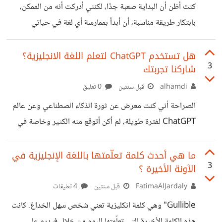
كنت أظن أن البداية صعبة جدًا، لكنني أدركت أنه من الممكن،
هدفي المنشود ،وأصل لجمهور أوسع.
بابتكار طريقة مناسبة، أن أبدأ بممارسة أي لغة في حياتي
اليومية، مثل الألمانية أو الفرنسية. ليس شرطًا أن يتم ذلك في 4
أيام، فالأهم هو أسلوب التعلم، وليس مجرد الاجتهاد. أؤمن أن
هل تستخدم ChatGPT لتعلم اللغة الانجليزية؟
3
شاركنا تجربتك
المبدعين في أي مجال ينجحون بفضل أسلوبهم في التعلم، وهناك
طرق متعددة لتحقيق ذلك. هدفي أن أتقن عدة لغات لزيادة
alhamdi
قبل سنتين
0 تعليق
نفوذي وفتح آفاق جديدة. أنا أستخدم الاختصارات والرموز مثل
الصراحة أني كنت معرض عن ثورة الذكاء الصطناعي وعن عالم
المبرمجين، حيث أختصر البيانات وأربط رقمًا محددًا بمصطلحات
ChatGPT لفترة طويلة، لم أكن أتوقع منه الكثير وخاصة في
مسألة تعلم اللغة الانجليزية، صحيح أنه يقدم بعض المميزات
التي يمكن أن (تساعد) المتعلم، لكن اللغة بشكل عام تحتاج إلى
ما هي أحدث كلمة تعلّمتها باللغة الإنجليزية في
3
الآونة الأخيرة ؟
خطة وممارسة واستمرارية، لا يوجد مصباح سحري يمكن أن
يعطيك (الخلطة) التي تجعلك (طليق) في اللغة الانجليزية بين
FatimaAlJardaly
قبل سنتين
4 تعليقات
ليلة وضحاها. لكن الصراحة، أن ما يقدمه الذكاء الإصطناعي
Gullible" وهي كلمة انكليزية تعني شخص سهل الخداغ. كانت
(ChatGPT مثالا) في مجال تعليم وممارسة اللغة الانجليزية هو
هذه الكلمة الأخيرة التي تعلّمتها اليوم من خلال فيديو على