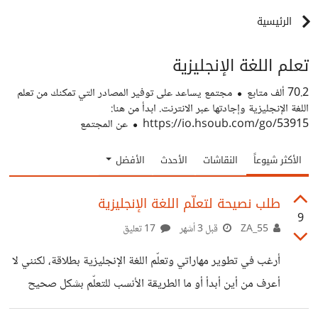
الرئيسية
تعلم اللغة الإنجليزية
70.2 ألف
متابع
مجتمع يساعد على توفير المصادر التي تمكنك من تعلم
اللغة الإنجليزية وإجادتها عبر الانترنت. ابدأ من هنا:
https://io.hsoub.com/go/53915
عن المجتمع
الأكثر شيوعاً
النقاشات
الأحدث
الأفضل
طلب نصيحة لتعلّم اللغة الإنجليزية
9
ZA_55
قبل 3 أشهر
17 تعليق
أرغب في تطوير مهاراتي وتعلّم اللغة الإنجليزية بطلاقة، لكنني لا
أعرف من أين أبدأ أو ما الطريقة الأنسب للتعلّم بشكل صحيح
ومنظّم دون تشتت.أبحث عن ترشيحات لكورسات أو أشخاص