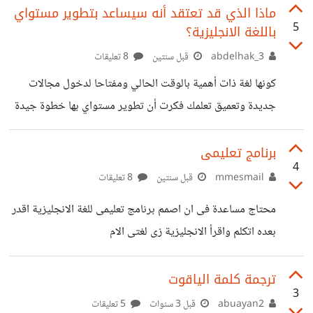
ماذا الذي قد تعتقد أنه سيساعد بتطوير مستواي
5
باللغة الانجليزية؟
abdelhak_3
قبل سنتين
8 تعليقات
كونها لغة ذات أهمية بالوقت الحالي ومفتاحا لدخول مجالات
جديدة وتعميق تعلمك فكرت أن تطوير مستواي بها خطوة جيدة
ففتحت حساب بتطبيق Duolingo لكن بدا لي أنه لابأس بزيادة
مصدر تعلم فهل ترشح مصدر تعلم أخر؟
برنامج تعليمى
4
mmesmail
قبل سنتين
8 تعليقات
محتاج مساعدة فى ان اصمم برنامج تعليمى للغة الانجليزية اقدر
بعده اتكلم واقرأ الانجليزية زى لغتى الام
ترجمة كلمة الياقوت
3
abuayan2
قبل 3 سنوات
5 تعليقات