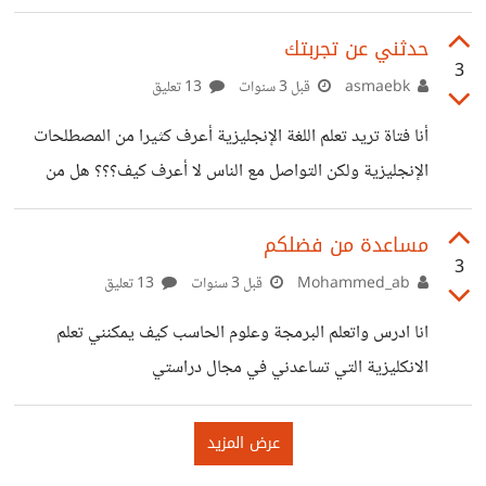
بالممارسة المستمرة و بكثرة الكتابة تحفظ الجمل و القواعد و لم
أجد الكل يتحدث عن تطبيق شامل و يركز على المحادثة أرجو
حدثني عن تجربتك
3
ذكر ادوات مختصة في الكتابة و اصلاح الاخطاء مباشرة و
asmaebk
قبل 3 سنوات
13 تعليق
يعطيك سبب الاخطاء و كيفية اصلاحها.
أنا فتاة تريد تعلم اللغة الإنجليزية أعرف كثيرا من المصطلحات
الإنجليزية ولكن التواصل مع الناس لا أعرف كيف؟؟؟ هل من
متحدث إنجليزية هنا يريني السبيل حتى أتقن هاته
اللغة؟؟؟؟؟؟؟؟؟ظظ
مساعدة من فضلكم
3
Mohammed_ab
قبل 3 سنوات
13 تعليق
انا ادرس واتعلم البرمجة وعلوم الحاسب كيف يمكنني تعلم
الانكليزية التي تساعدني في مجال دراستي