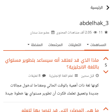
الرئيسية
abdelhak_3
11
2.05 ألف مشاهدات المحتوى
عضو منذ
سنتان
المساهمات
التعليقات
المجتمعات
المفضلة
ماذا الذي قد تعتقد أنه سيساعد بتطوير مستواي
5
باللغة الانجليزية؟
قبل سنتين
تعلم اللغة الإنجليزية
8 تعليقات
كونها لغة ذات أهمية بالوقت الحالي ومفتاحا لدخول مجالات
جديدة وتعميق تعلمك فكرت أن تطوير مستواي بها خطوة جيدة
ففتحت حساب بتطبيق Duolingo لكن بدا لي أنه لابأس بزيادة
مصدر تعلم فهل ترشح مصدر تعلم أخر؟
ما هي المصادر التي قد تنصح بها لتعلم