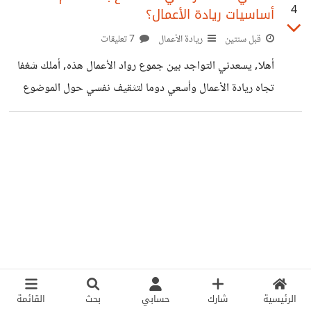
4
أساسيات ريادة الأعمال؟
قبل سنتين
ريادة الأعمال
7 تعليقات
أهلا, يسعدني التواجد بين جموع رواد الأعمال هذه, أملك شغفا
تجاه ريادة الأعمال وأسعي دوما لتثقيف نفسي حول الموضوع
لكنني أدركت أن وجود مصادر تهتم بتعليم ريادة الأعمال بشكل
عام كتب, مواقع, ندوات... سيفيد لذا فكرت أن السؤال عنها لن
يضر.
الرئيسية
شارك
حسابي
بحث
القائمة