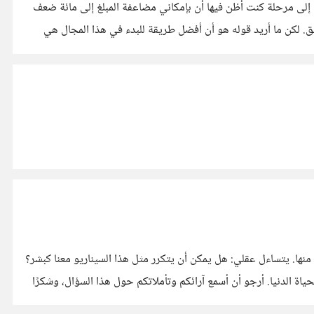
إلى مرحلة كنت أظن فيها أن بإمكاني مضاعفة المبلغ إلى مائة ضعف
نتيجة الضغط المالي الذي كنت أتعرض له. لكن مع الوقت فهمت أن هذا صعب ومستحيل، وهناك أسباب كثيرة لذلك، وسأشرحها في مقال لاحق. لكن ما أريد قوله هو أن أفضل طريقة للبدء في هذا المجال هي
منها. يتساءل عقلي: هل يمكن أن يتكرر مثل هذا السيناريو معنا كبشر؟
حياة الدنيا. أرجو أن أسمع آرائكم وتأملاتكم حول هذا السؤال، وشكرًا