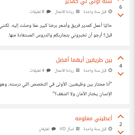
سنة أولى لي كمدير
6
قبل سنة واحدة
ريادة الأعمال
8 تعليقات
حاليًا أعمل كمدير فريق وأشعر برضا كبير عمّا وصلت إليه. لكن
قبل؟ أرجو أن تخبروني بتجاربكم والدروس المستفادة منها.
بين طريقين أيهما أفضل
4
قبل سنة واحدة
ريادة الأعمال
4 تعليقات
"أنا محتار بين وظيفتين: الأولى في التخصص اللي درسته، وهو م
الإنسان يختار الأمان ولا الشغف؟"
أعطيني معلومه
2
قبل سنة واحدة
اسأل I/O
تعليقان