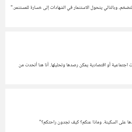
لتضخم، وبالتالي يتحول الاستثمار في الشهادات إلى خسارة للمستثمر."
أنا أعتقد أن هناك أساليب لقراءة المستقبل، وقد جربت بعضها في توقع أسعار الأسهم وتحركاتها. برأيي، قراءة المستقبل قد تأتي نتيجة تحولات اجتماعية أو اقتصادية يمكن رصدها وتحليلها. أنا هنا أتحدث من
 كيف تجدون راحتكم؟"