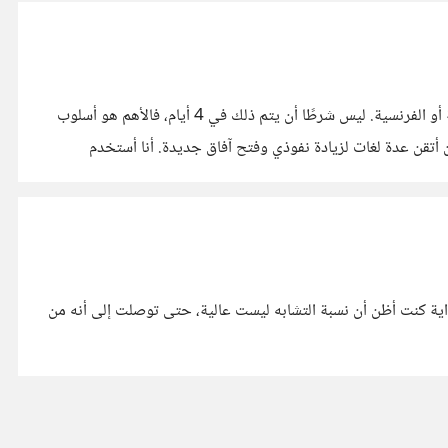
كنت أظن أن البداية صعبة جدًا، لكنني أدركت أنه من الممكن، بابتكار طريقة مناسبة، أن أبدأ بممارسة أي لغة في حياتي اليومية، مثل الألمانية أو الفرنسية. ليس شرطًا أن يتم ذلك في 4 أيام، فالأهم هو أسلوب
التعلم، وليس مجرد الاجتهاد. أؤمن أن المبدعين في أي مجال ينجحون بفضل أسلوبهم في التعلم، وهناك طرق متعددة لتحقيق ذلك. هدفي أن أتقن عدة لغات لزيادة نفوذي وفتح آفاق جديدة. أنا أستخدم
في البداية كنت أظن أن نسبة التشابه ليست عالية، حتى توصلت إلى أنه من