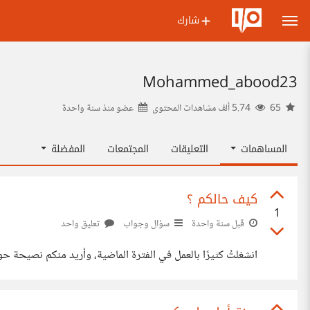
شارك
Mohammed_abood23
65
5.74 ألف مشاهدات المحتوى
عضو منذ
سنة واحدة
المساهمات
التعليقات
المجتمعات
المفضلة
كيف حالكم ؟
1
قبل سنة واحدة
سؤال وجواب
تعليق واحد
انشغلتُ كثيرًا بالعمل في الفترة الماضية، وأريد منكم نصيحة ح