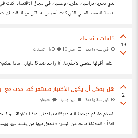
لدي تجربة دراسية، نظرية وعملية، في مجال الاقتصاد. كنت في 
إدارة المحافظ الاستثمارية للمستثمرين. أنصحكم بقراءة قصة و
كلمات تشجعك
13
قبل سنة واحدة
اسأل I/O
10 تعليقات
"كلمة أقولها لنفسي لأحفّزها: أنا واحد ضد 8 مليار... ماذا عنكم؟"
هل يمكن أن يكون الأختبار مستمر كما حدث مع إ
2
قبل سنة واحدة
دين ودنيا
تعليقان
السلام عليكم ورحمة الله وبركاته يراودني منذ الطفولة سؤال ح
كما أن الملائكة قالت عن البشر: «أتجعل فيها من يفسد فيها ويسفك
لكم على المشاركة.