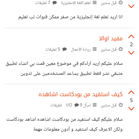
قبل سنتين
تعلم اللغة الإنجليزية
7 تعليقات
انا اريد تعلم لغة إنجليزية من صفر ممكن قنوات لب تعليم
مفيد اوالا
2
قبل سنتين
ريادة الأعمال
5 تعليقات
سلام عليكم اريد اراءكم في موضوع معين قمت بي انشاء تطبيق
متبقي نشر فقط تطبيق يساعد المستخدمين على تدوين
الملاحظات النصية أو الصوتية أثناء الاستماع إلى البودكاست، مع
إمكانية ربط الملاحظات بالطابع الزمني للمقطع الصوتي لسهولة
كيف استفيد من بودكاست اشاهده
5
الوصول إليها لاحقًا.الميزات الرئيسية:تشغيل الصوت:دعم تشغيل
قبل سنتين
اسأل I/O
9 تعليقات
البودكاست والمقاطع الصوتية من مختلف المصادر.إضافة
سلام عليكم كيف استفيد من بودكاست اشاهده اشاهد بودكاست
الملاحظات:إمكانية إضافة ملاحظات نصية أو صوتية أثناء تشغيل
ولكن الاعرف كيف استفيد و أدون معلومات مهمة
المقطع.ربط الملاحظات بالطابع الزمني للمقطع الصوتي.التعرف