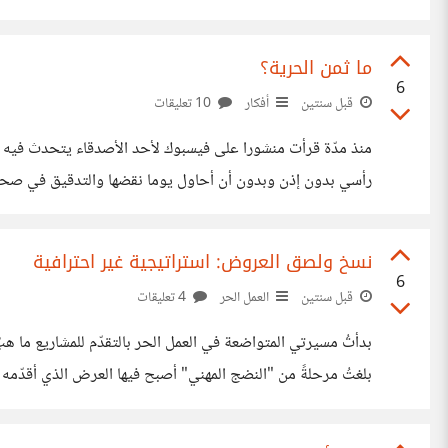
ما ثمن الحرية؟
6
قبل سنتين
أفكار
10 تعليقات
رأسي بدون إذن وبدون أن أحاول يوما نقضها والتدقيق في صحتها. 
عشرة ساعة وبظروفٍ مزرية، أنّه يستحق أفضل من ذلك؟ وكيف
نسخ ولصق العروض: استراتيجية غير احترافية
6
قبل سنتين
العمل الحر
4 تعليقات
بدأتُ مسيرتي المتواضعة في العمل الحر بالتقدّم للمشاريع ما 
بلغتُ مرحلةً من "النضج المهني" أصبح فيها العرض الذي أقدّمه 
أساسيّة: 1-من أنا؟ 2-ماذا سأقدّم قيمةً مضافة لمشروعه؟ 3- لماذا عليه اختياري