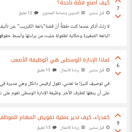
كيف أصنع قصّة ناجحة؟
7
قبل سنتين
التدوين وصناعة المحتوى
12 تعليق
لا زلتُ أذكر عندما كنت طفلةُُ أنّ قصّة"بائعة الكبريب" ،من تأ
البائعة الصغيرة وحكاية لطفولةٍ سُلِبت من براءتها وأبسط حقوقها. و
لبعضهم وتارةً أخرى تجدها بأقسى حلّة مع البعض الآخر ووفق معا
لماذا الإدارة الوسطى هي الوظيفة الأصعب
6
قبل سنتين
ريادة الأعمال
15 تعليق
في توصيفٍ كثيرًا ما لفتني، تقول إرفيس دانكل وهي مديرة في ش
على أن ينقلها للطرف الآخر. وظيفة الإدارة الوسطى تقوم على نفس
أن يسد الفجوة بين الموظفين بالمستوى الأدنى والمدراء بالمس
كمدراء، كيف ندير عملية تفويض المهام للموظفي
9
قبل سنتين
ريادة الأعمال
13 تعليق