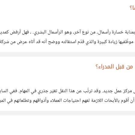
؟
بمثابة خسارة رأسمال، من نوع آخر، وهو الرأسمال البشري. ، فهل أرفض كمدير ا
موظّفيها زيادة كبيرة والذي قدّم استقالته ووضح أنه قد أتاه عرض من شركة من
لوقت
من قبل المدراء؟
لى مركز عمل جديد. وقد ترتّب عن هذا النقل تغيّر جذري في المهام. ففي ا
 أن أقوم بالأبحاث اللازمة لفهم احتياجات العملاء وأذواقهم وتطلعاتهم في ا
غم