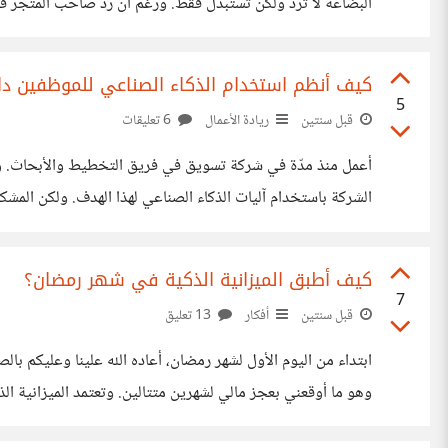
البضاعة لا ترد ولكن تستبدل فقط. ورغم أن رد صاحب المتجر قان
للبائعين خاصّةً إن كانت التسوية حصرًا عن طريق رد المبلغ كاملًا
كيف أنظم استخدام الذكاء الصناعي للموظفين داخ
5
قبل سنتين
ريادة الأعمال
6 تعليقات
أعمل منذ مدّة في شركة تسويق في فريق التخطيط والأبحاث. و
الشركة باستخدام آليات الذكاء الصناعي لهذا الهدف. ولكن المشكل
قام بإيقاف مؤقت لتقنيات الذكاء الصناعي حتى إيجاد آلية تنظّم 
كيف أطبق الميزانية الذكية في شهر رمضان؟
7
قبل سنتين
أفكار
13 تعليق
ابتداء من اليوم الأول لشهر رمضان، أعاده الله علينا وعليكم با
أهم الأهداف التي أرغب بتحقيقها لهذا العام، تقليل الإنفاق غ