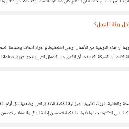
ونيا غير صائب، خاصة أن المنتج كان كما هو بالضبط وقد تأكد من ذلك، ولكن 
.
ل بيئة العمل؟
بما أن هذه النوعية من الأعمال، وهي التخطيط وإجراء أبحاث وصناعة الم
ة كانت أن الشركة اكتشفت أنّ الكثير من الأعمال التي ينتجها فريق صناعة ال
هذا الاستخدام. بعد مدّة قررت الإدارة السماح
لصحة والعافية، قررت تطبيق الميزانية الذكية للإنفاق التي وضعتها قبل أيام
ير الضروري (مثلا الحلوى والعصائر اليومية) وتخصيص مبلغ محدد للصدقات وا