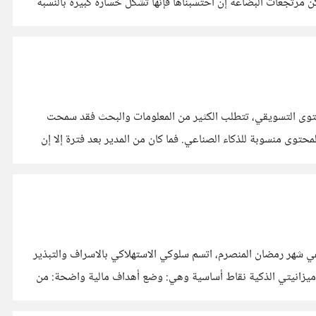
مرتجعات البضاعة إن احتسبناها فإنّها تشكّل خسارة كبيرة بالنسبة
حتوى التسويقي، تتطلب الكثير من المعلومات والبحث فقد سمحت
محتوى منسوبة للذكاء الصناعي. فما كان من المدير بعد فترة إلا إن
. ففي شهر رمضان المنصرم، اتسم سلوكي الاستهلاكي بالاسراف والتبذير
وهو ما أوقعني بعجز مالي لشهرين متتالين. وتعتمد الميزانية الذكية على التكنولوجيا والأدوات الذكية لتحسين إدارة المال والنفقات. تتضمن ميزانيتي الذكية نقاط أساسية وهي: وضع أهداف مالية واضحة: من
لزكاة. وسأستخدم