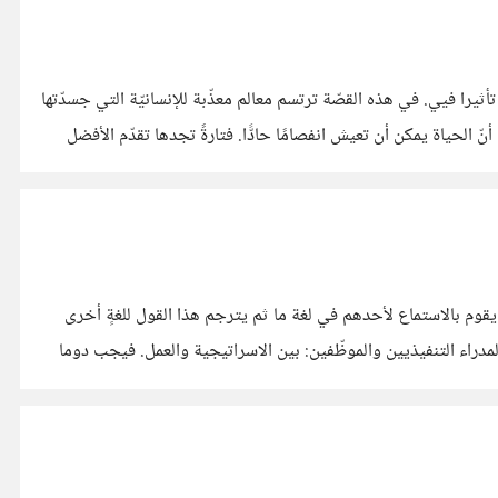
ثيرا فيي. في هذه القصّة ترتسم معالم معذّبة للإنسانيّة التي جسدّتها
أنّ الحياة يمكن أن تعيش انفصامًا حادًّا. فتارةً تجدها تقدّم الأفضل
قوم بالاستماع لأحدهم في لغة ما ثم يترجم هذا القول للغةٍ أخرى
لمدراء التنفيذيين والموظّفين: بين الاسراتيجية والعمل. فيجب دوما