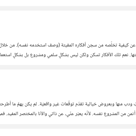
نعم تلك الأفكار تسكن ولكن ليس بشكلٍ سلمي ومشروع بل بشكلٍ استعماري، مكب
 تقنع صاحب العمل
هبّ ودب منها وبعروض خيالية تقدّم توقّعات غير واقعيّة. لم يكن يهمّ ما أ
أثمن من المشروع نفسه. لأنّه يعبّر عنّي، عن ذاتي والأنا بالمختصر المفيد