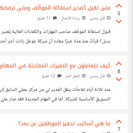
متى تقبل كمدير استقالة الموظّف ومتى ترفضها
5
قبل سنتين
ريادة الأعمال
11 تعليق
قبول استقالة الموظّف صاحب المهارات والكفاءات العالية يُعتبر 
بديل؟ قرأتُ منذ مدّة خبرًا مفاده أنّ شركة غوغل زادت أجر أحد 
في عمله. وهنا صرتُ أتساءل حول مدى صوابيّة هذا القرار في ا
كيف تتعاملون مع التغيرات المفاجئة في المهام 
8
قبل سنتين
العمل الحر
12 تعليق
منذ ثلاثة أيام تفاجأت بنقل المدير لي من مركز عملي السابق إ
التسويق الأساسية للشركة. أمّا في المهام الجديدة فقد صار عليّ
ولكنها لم تكن أبدا ضمن ما أقوم به. فكيف أواجه هذا الأمر؟ بالر
ما هي أساليب تحفيز الموظفين عن بعد؟
7