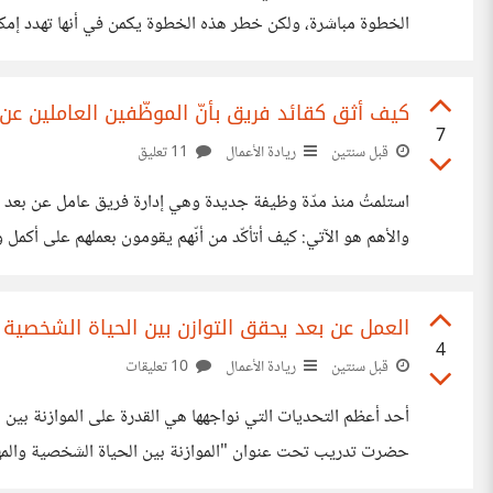
الخطوة مباشرة، ولكن خطر هذه الخطوة يكمن في أنها تهدد إمكان
أزمة مالية خانقة وتراجعا حادًّا في مبيعاتها. فما كان منها إلا
كيف أثق كقائد فريق بأنّ الموظّفين العاملين ع
7
قبل سنتين
ريادة الأعمال
11 تعليق
استلمتُ منذ مدّة وظيفة جديدة وهي إدارة فريق عامل عن بعد لمد
والأهم هو الآتي: كيف أتأكّد من أنّهم يقومون بعملهم على أكم
مثل time tracker. ولكّنني تراجعت عن الفكرة لأنّني من خلال تجارب بعض
العمل عن بعد يحقق التوازن بين الحياة الشخصية و
4
قبل سنتين
ريادة الأعمال
10 تعليقات
أحد أعظم التحديات التي نواجهها هي القدرة على الموازنة بين الح
حضرت تدريب تحت عنوان "الموازنة بين الحياة الشخصية والمهنية
فرصة للفرد كي يحقق التوازن نظرا لتوفر الميّزات التالية: