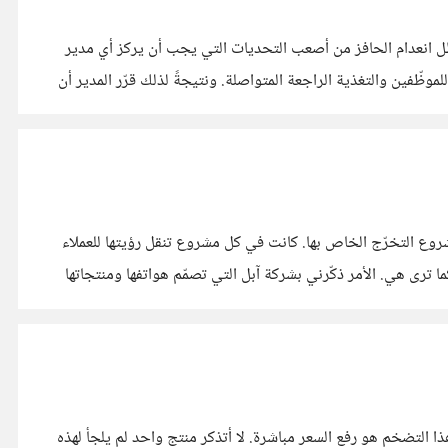
يظل انعدام الحافز من أصعب التحديات التي يجب أن يركز أي مدير
وظّفين والتغذية الراجعة المتواصلة. ونتيجةً لذلك قرّر المدير أن
وع التخرّج الخاص بها. كانت في كل مشروع تنقل رؤيتها للعملاء
ا كما ترى هي. الأمر ذكّرني بشركة آبل التي تصمّم هواتفها ومنتجاتها
 التضخم هو رفع السعر مباشرة. لا أتذكر منتج واحد لم يلجأ لهذه