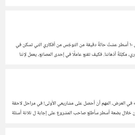
منذ مدّة قرأت منشورا على فيسبوك لأحد الأصدقاء يتحدث فيه عن كيفية تخلّصه من سجن أفكاره المقيتة (وصف استخدمه نفسه). من خلال ١٠ أسطر عشتُ حالةً دقيقة من التوجّس من أفكاري التي تسكن في
ِّلةً أذهاننا. فكيف تقنع عاملًا في إحدى المصانع، يعمل لإثنا
طرحه في العرض، المهم أن أحصل على مشاريعي الأولى! في مراحل لاحقة
. فمن خلال بضعة أسطر سأطلع صاحب المشروع على إجابة ل ثلاثة أسئلة