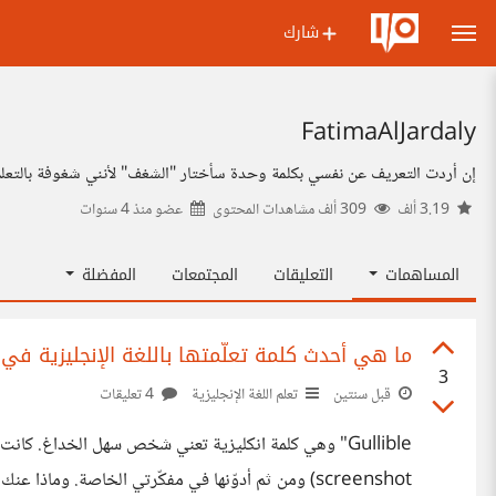
شارك
FatimaAlJardaly
إن أردت التعريف عن نفسي بكلمة وحدة سأختار "الشغف" لأنني شغوفة بالتعلم وا
3.19 ألف
309 ألف مشاهدات المحتوى
عضو منذ
4 سنوات
المساهمات
التعليقات
المجتمعات
المفضلة
ما هي أحدث كلمة تعلّمتها باللغة الإنجليزية في ا
3
قبل سنتين
تعلم اللغة الإنجليزية
4 تعليقات
Gullible" وهي كلمة انكليزية تعني شخص سهل الخداغ. كا
screenshot) ومن ثم أدوّنها في مفكّرتي الخاصة. وماذا عنك، ما هي أحدث كلمة تعلمتها باللغة الانكليزية ؟