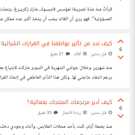
قرأتٌ منذ مدّة تصريحًا لمؤسس فايسبوك، مارك زكربيرغ، يتحدّث
المسؤولية". فهو يرى أن القائد يجب أن يتخذ أكبر عدد ممكن من
يقودنا لسؤال كيف يمكننا التفويض بفاعلية واعتدال؟ حسب تج
كيف نحد من تأثير عواطفنا في القرارات الشرائية؟
6
قبل سنتين
أفكار
21 تعليق
منذ شهرين وخلال جولتي الشهرية في السوبر ماركت لابتياع بعض ا
برغم انتفاء حاجتي لها. ولكن هذا التأثر العاطفي في إتخاذ الق
الاستهلاكية؟ بالنسبة لي فقد اتخذت العديد من الخطوات للحد من الأمر مثل: قائمة تسوق مسبقة:
كيف أدير مرتجعات المنتجات بفعالية؟
6
قبل سنتين
ريادة الأعمال
33 تعليق
منذ بضعة أيّام، كنت بأحد محلات الملابس، وأثناء وجودي دخلت 