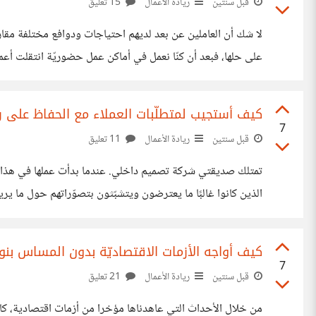
قبل سنتين
ريادة الأعمال
15 تعليق
لا شك أن العاملين عن بعد لديهم احتياجات ودوافع مختلفة مقارن
على حلها، فبعد أن كنّا نعمل في أماكن عمل حضوريّة انتقلت أعما
يُرسل رسائل دوريّة للموظّفين لتحفيزهم باستمرار. إلّا أنّ الموظّفين لم يستجيبوا بشكلٍ كافٍ
كيف أستجيب لمتطلّبات العملاء مع الحفاظ على ر
7
قبل سنتين
ريادة الأعمال
11 تعليق
تمتلك صديقتي شركة تصميم داخلي. عندما بدأت عملها في هذا ال
الذين كانوا غالبًا ما يعترضون ويتشبّثون بتصوّراتهم حول ما يريدون
وفق ما يريده العملاء (توقّعاتهم) . ومن هذا المنطلق فإنّها من أو
كيف أواجه الأزمات الاقتصاديّة بدون المساس بنوع
7
قبل سنتين
ريادة الأعمال
21 تعليق
من خلال الأحداث التي عاهدناها مؤخرا من أزمات اقتصادية، كان