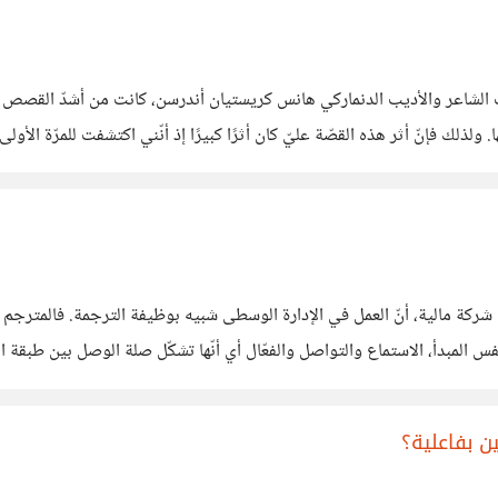
ليف الشاعر والأديب الدنماركي هانس كريستيان أندرسن، كانت من أشدّ القصص تأ
لذلك فإنّ أثر هذه القصّة عليّ كان أثرًا كبيرًا إذ أنّني اكتشفت للمرّة الأولى 
يير لا أعلم ما
ركة مالية، أنّ العمل في الإدارة الوسطى شبيه بوظيفة الترجمة. فالمترجم ي
 المبدأ، الاستماع والتواصل والفعّال أي أنّها تشكّل صلة الوصل بين طبقة ا
توى الأعلى. فيجب على من يعمل بالإدارة الوسطى
ن بفاعلية؟