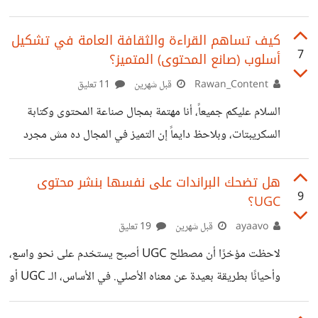
نقد الذكاء الاصطناعي لنصوصي الذي لا يخلو من مديح رغم
إلحاحي أن يكون صادقا معي ورغم أني بدأت مؤخرا أكذب عليه
كيف تساهم القراءة والثقافة العامة في تشكيل
7
أسلوب (صانع المحتوى) المتميز؟
وأقول إنها نصوص لا تعود لي أو أن معلمتي طلبت نقدا لهذا
النص. ثم إنني أحتاج النقد الانساني وليس نقد الآلة فأنا بالأخير
Rawan_Content
قبل شهرين
11 تعليق
لا أكتب ل gemini أو chat gpt بل أكتب كلماتي للإنسان مثلي.
السلام عليكم جميعاً، أنا مهتمة بمجال صناعة المحتوى وكتابة
لهذا
السكريبتات، وبلاحظ دايماً إن التميز في المجال ده مش مجرد
معرفة بـ (التكنيك) أو القواعد، بل بيعتمد بشكل أساسي على
خلفية الكاتب الثقافية. ​حابة أفتح معاكم نقاش في مجتمعنا
هل تضحك البراندات على نفسها بنشر محتوى
9
UGC؟
المتميز: من وجهة نظركم، إيه نوعية القراءة أو الكتب (روايات،
تاريخ، علم نفس) اللي بتشوفوا إنها بتثري لغة صانع المحتوى
ayaavo
قبل شهرين
19 تعليق
وتخليه يقدر يوصل فكرته للناس ببساطة وبدون ابتذال؟ ​وهل
لاحظت مؤخرًا أن مصطلح UGC أصبح يستخدم على نحو واسع،
بتفضلوا المحتوى اللي بيعتمد على لغة فصحى مبسطة أم عامية
وأحيانًا بطريقة بعيدة عن معناه الأصلي. في الأساس، الـ UGC أو
راقية؟ شاركوني آرائكم
المحتوى الذي ينشئه المستخدم هو محتوى يصنعه العميل أو