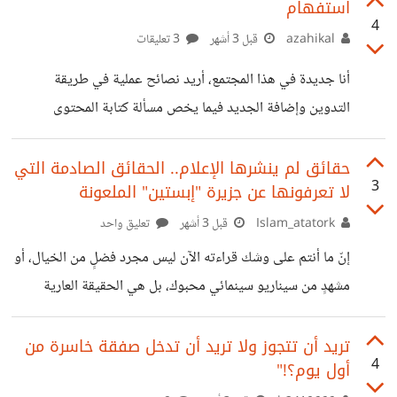
الاتكال، فباتت الآلة أديبة.... وأمسى صانعها يتهجى الحروف. ما
استفهام
أن التدوين
4
رأيكم بمحاكاتي لأسلوب الإعلامي أحمد فاخوري؟
azahikal
قبل 3 أشهر
3 تعليقات
أنا جديدة في هذا المجتمع، أريد نصائح عملية في طريقة
التدوين وإضافة الجديد فيما يخص مسألة كتابة المحتوى
والتحليل وإضافة الجديد
حقائق لم ينشرها الإعلام.. الحقائق الصادمة التي
3
لا تعرفونها عن جزيرة "إبستين" الملعونة
Islam_atatork
قبل 3 أشهر
تعليق واحد
إنّ ما أنتم على وشك قراءته الآن ليس مجرد فصْلٍ من الخيال، أو
مشهدٍ من سيناريو سينمائي محبوك، بل هي الحقيقة العارية
المنبوشة من أعمق السجلات السرية والكواليس الاستخباراتية
والسياسية الكبرى التي هزّت أركان المجتمع الدولي وعصفت
تريد أن تتجوز ولا تريد أن تدخل صفقة خاسرة من
4
أول يوم؟!"
بمفاهيم النفوذ والسلطة إلى الأبد. لقد استغرق منا هذا التحقيق