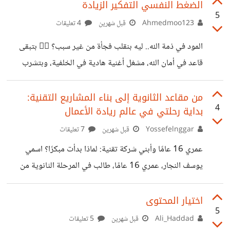
المستخدم الحقيقي بناء على تجربته الفعلية مع المنتج أو
الضغط النفسي التفكير الزيادة
5
الخدمة. لكن ما أراه الآن أن كثيرًا من البراندات أصبحت تستعين
Ahmedmoo123
قبل شهرين
4 تعليقات
بمؤثرين أو صناع محتوى لإنتاج مقاطع تبدو عفوية وطبيعية
​المود في ذمة الله.. ليه بنقلب فجأة من غير سبب؟ 🤷‍♂️ ​بتبقى
وكأنها تجربة شخصية، بينما هي في الحقيقة محتوى مدفوع
قاعد في أمان الله، مشغل أغنية هادية في الخلفية، وبتشرب
ومخطط له مسبقًا، وهذا ما كنت أفعله في عملي نظرًا لكوني
كوباية الشاي المتينة المظبوطة على الشعرة، وفجأة.. بوم!
كاتبة
السيستم يسقط، والمزاج يقلب 180 درجة كاملة من شخص
من مقاعد الثانوية إلى بناء المشاريع التقنية:
4
بداية رحلتي في عالم ريادة الأعمال
"مقبل على الحياة ومتصالح مع الكوكب" لشخص "مش طايق
دبان وشي ولو حد بصلي هعمل جناية". الأغرب من كل ده بقى،
Yossefelnggar
قبل شهرين
7 تعليقات
لما حد من أهل بيتك أو أصحابك يلاحظ الوجوم اللي حل على
عمري 16 عامًا وأبني شركة تقنية: لماذا بدأت مبكرًا؟ اسمي
وشك فجأة ويسألك بقلق حقيقي: "مالك يا ابني
يوسف النجار، عمري 16 عامًا، طالب في المرحلة الثانوية من
مصر. مثل كثير من الشباب، بدأت رحلتي مع الإنترنت من باب
الفضول. لكن مع الوقت اكتشفت أنني لا أريد أن أكون مجرد
اختيار المحتوى
5
مستخدم للتقنية، بل أريد أن أبنيها. خلال الفترة الماضية تعلمت
Ali_Haddad
قبل شهرين
5 تعليقات