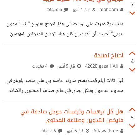
7
ممكن يخلي 1+1=3 تُسمي في الكتب "المرونه" يعني لازم
mohdom
قبل 4 أشهر
6 تعليقات
الأمور تكون ماشيه كويسه و يكون فيه بديل سهل تطبيقه لو
منذ فترة عثرت على بوست في هذا الموقع بعنوان "100 مدون
حدث مشكلة ، لما تتعامل مع البشر هتعرف انه كلام الكُتب مهم
عربي" أحببت أن أعرف إن كان هناك توثيق للمدونين المهتمين
جدآ
بالدومين الخاص والاستقلال في النشر، في الجانب الغربي هناك
فهارس مواقع من كل لحاظ، التصميم، المحتوى، التميز الخ ولم
أحتاج نصيحة
4
أجد خلال بحثي غير قائمة واحدة في مشاركة في هذا الموقع
4262Elgazali_Ali
قبل 5 أشهر
4 تعليقات
وآثرت أن أدخل كل واحد منهم لأرى ما يحدث في تلك
قبل ثلاث ايام قمت بفتح مدونة خاصة بي علي منصة بلوغر في
"الجزيرات المعزولة" فكتبت بضعة انطباعات لحظية كان منها:
محاولة للدخول بشكل جدي في عالم صناعة المحتوي والكتابة
هناك جهد عربي محترم. التنضيد عموما يفضل مواقع المقالات
لإبداعية أحتاج بعض النصائح في ما يتعلق بكيفية العمل وكيف
بمراحل
أحاول أو ما هي الطرق لتي قد تمكنني من صناعة دخل رابط
هل كل ترهيبات وترغيبات جوجل صادقة في
5
مايخص التدوين وصناعة المحتوى
المدونة في وصف الحساب وشكرا
AdawatFree
قبل 5 أشهر
6 تعليقات