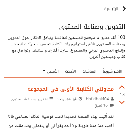
الرئيسية
التدوين وصناعة المحتوى
103 ألف
متابع
مجتمع للمبدعين لمناقشة وتبادل الأفكار حول التدوين
وصناعة المحتوى. ناقش استراتيجيات الكتابة، تحسين محركات البحث،
وإنتاج المحتوى المرئي والمسموع. شارك أفكارك وأسئلتك، وتواصل مع
كتّاب ومبدعين آخرين.
الأكثر شيوعاً
النقاشات
الأحدث
الأفضل
محاولتي الكتابية الأولى في المجموعة
13
Hafidhakf04
قبل شهر واحد
التدوين وصناعة المحتوى
16 تعليق
لقد أتيت لهذه المنصة تحديدا تحت توصية الذكاء الصناعي فانا
أكتب منذ مدة طويلة ولا أحد يقرأ لي أو ينقدني وقد مللت من