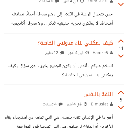
ZARADO01
قبل 4 أشهر
6 تعليقات
حين تتحول الرغبة في الكلام إلى وهم معرفة أحيانًا نصادف
أشخاصًا لا يملكون تجربة حقيقية تُذكر .. ولا معرفة أكاديمية
واضحة .. ومع ذلك لديهم دافع قوي لمشاركة “خبراتهم ” مع
الآخرين. السؤال هنا: ماذا نُسمي هذا السلوك؟ المشكلة ليست في
كيف يمكنني بناء مدونتي الخاصة؟
11
الرغبة بالمشاركة بحد ذاتها .. بل في غياب الأساس الذي تُبنى
Hamze5
قبل 4 أشهر
12 تعليق
عليه هذه المشاركة. فالمعرفة ليست مجرد شعور داخلي أو قناعة
السلام عليكم . أتمنى أن يكون الجميع بخير . لدي سؤال ، كيف
شخصية .. بل هي نتاج تجربة .. أو دراسة .. أو حتى بحث جاد
يمكنني بناء مدونتي الخاصة ؟
ومحاولة مستمرة للفهم. الأكثر
الثقة بالنفس
5
E_muslat
قبل 4 أشهر
4 تعليقات
أهم ما في الإنسان ثقته بنفسه، هي التي تمنعه من استجداء بقاء
الآخرين أو الدفاع لرحيلهم، هي التي تمنحنا قوة المواجهة