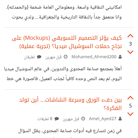
البرمجة، وبدأت العمل على مشاريع مختلفة في مجالات المواقع
امكانيتي الثقافية واسعة. ومعلوماتي العامة ضخمة (والحمدلله).
الإلكترونية والمنتجات الرقمية والذكاء الاصطناعي. لم يكن
وانا متعمق جداً بالثقافة التاريخية والجغرافية... ولدي بحوث
هدفي مجرد تعلم كتابة الأكواد، بل فهم كيف تُبنى الشركات
خاصه بجهودي الذاتية بعدة مواضيع اقتصادية ومالية.. ومنذ مدة
التقنية وكيف
وانا عازم على صناعة محتوى هادف ينبني على اساس معرفة
كيف يؤثر التصميم التسويقي (Mockups) على
3
نجاح حملات السوشيال ميديا؟ (تجربة عملية)
الشخصية وذلك لان كما تعلمون اقوى محتوى على السوشيال
ميديا هو الذي يفهمه صاحبه ولكنني محتار فعلا بين المحتوى
Mohamed_Ahmed200
قبل شهرين
تعليقان
التاريخي والمحتوى المالي... قررت اخيرا ان يكون المحتوى
أهلاً بمجتمع صناعة المحتوى والتدوين، في عالم السوشيال ميديا
الاساسي خاصتي هو المحتوى التاريخي. ولكن لن اقدمه بالصورة
اليوم، لم يعد النص وحده كافياً لجذب العميل، فالصورة هي خط
الكلاسيكية اي احداث متسلسلة ومتعمقة بالتفاصيل. بل
الدفاع الأول التي تجعل المستخدم يتوقف عن التمرير (Scroll).
ساستخدم اسلوب القصص
ومن خلال عملي في مجال التصميم والتسويق الرقمي، لاحظت
بين دفء الورق وسرعة الشاشات... أين تولد
5
الفكرة؟
فجوة كبيرة يقع فيها بعض صناع المحتوى وأصحاب المشاريع،
وهي الاعتماد على صور المنتجات بشكل مجرد وممل، دون ربطها
Amel_Ayed27
قبل شهرين
8 تعليقات
بسياق واقعي يعيشه العميل. هنا يأتي دور "التصميم التسويقي
في زمن تتسارع فيه أدوات صناعة المحتوى، يظل السؤال