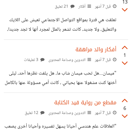
13
توطدت علاقتي بها طلبت مني أن لا أحضر معي الجارة الفضولية
قبل 7 أشهر
أفكار
21 تعليق
ولاتريد علاقات جديدة مع الجارات، حددت علاقتها بنا نحن
تعلقت هي فترة بمواقع التواصل الاجتماعي تعيش على اللايك
الجيران ، كانت مكتفية بذاتها لا أذكر أنها حاولت الاستعانة بأحد
والتعليق، ولا جديد، كانت تشعر بالملل لمجرد أنها لا تجد جديدا،
من الجيران في شيء، ومع الأيام
تعرفت على أشخاص كثر على الفيس بوك غيره، من كل الأعمار
والفئات وانشغلت بهم، وحاولت الاستغناء عن معارفها واقاربها
أفكار والد مراهقة
1
واصدقائها بتلك المواقع، اختفت من حياة كل من يعرفها وكأنها
قبل 7 أشهر
التدوين وصناعة المحتوى
3 تعليقات
كانت تهرب من الواقع لحياة أفضل على العالم الافتراضي، هل
"ميسان...هل تحب ميسان شاب ما، هل يلفت نظرها أحد، ليلى
جعلناها تشعر بالخيبة جميعنا، أم كانت تعاقبنا على تقصيرنا
أختها كنت مشغولا عنها بحياتي ، كانت أمي مسؤولة عنها بالكامل
باختفائها من حياتنا. لم أكن أفضل منها،أنا للآن اظل أقلب على
، ليلى كانت أكبر من عمرها واعية، ميسان طائشة ، ملهوفة على
صفحات التواصل بلا
كل شيء، كنت أتحدث أنا وصديقي فقال لي عليك ملأ الجانب
مقطع من رواية قيد الكتابة
6
العاطفي لابنتك، هل لأنه سمع أو رآى شيئا على ميسان، لو عرفت
قبل 7 أشهر
التدوين وصناعة المحتوى
12 تعليق
أنها تتحدث مع أحد ماذا سأفعل، مازالت بعيني طفلة اثني عشر
"العلاقات علم هندسي أحيانا يسهل تفسيره وأحيانا أخرى يصعب
عاما، ولكن ما أراه في الشوارع ومحال التسوق مخيف، دائما أقول