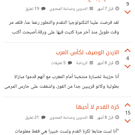
9
خروقاته وكأن إعلان وقف الحرب كان غطاءا لخروقاته، حسبنا
قبل 7 أشهر
التدوين وصناعة المحتوى
19 تعليق
الله ونعم الوكيل، لا أعرف ماذا شعرت لحظة إعلان استشهاده
لقد فرضت علينا التكنولوجيا التقدم والتطور رغما عنا، فلقد مر
امتلأت الصفحات بنعيه ثم لحظات وينسى كعادة الناس مع كل
وقت طويل منذ آخر مرة كتبت فيها على ورقة،أصبحت أكتب
خبر استشهاد قائد، أحيانا عندما أنظر في وجوه الناس أود لو
على الحاسوب المحمول مباشرة، لقد شعرت أن الكتابة فقدت
أسأل
جزءا من روحها، أحب خطي وطريقة كتابتي ورسمي للحروف
الاردن الوصيف لكأس العرب
4
على الورقة، لا أدعي أني خطاطا ولكن خطي لا بأس به، اشتقت
قبل 8 أشهر
الرياضة
5 تعليقات
............نعم اشتقت لاحتضان ورقتي التي كتبت عليها خاطرتي
أنا حزينة لخسارة منتخبنا أمام المغرب مع أنهم قدموا مباراة
الأولى "تحت الليمونة المنسية"، كنت أجلس حينها على درج
بطولية وكانو قريبين جدا من الفوز، واشفقت على حارس المرمى
الشرفة المؤدية إلى الحديقة مقابل شجرة الليمون الكبيرةحينها
يزيد أبوليلى عندما صد هدف المغربي كيف ارتطم رأسه بعارضة
كان عمري ثلاثة عشر، قدمتها
المرمى، كنا قريبين جدا من الفوز لم يفصلنا عن ذلك الا اربع
كرة القدم لا أحبها
15
دقائق لكن قدر الله وماشاء فعل، كرة القدم تذكرك أن الثانية مهمة
قبل 8 أشهر
التدوين وصناعة المحتوى
21 تعليق
في حياتك ولا وقت لتضيعه، وأن قدر الله نافذ في النهاية رغم
"أنا لست متابعا لكرة القدم ولست خبيرا هي فقط معلومات
كل شيء، أحزنتني إصابة أدهم القرشي ويزن النعيمات فكأنهم