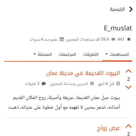
الرئيسية
E_muslat
441
39.4 ألف مشاهدات المحتوى
عضو منذ
4 سنوات
المساهمات
التعليقات
المجتمعات
المفضلة
البيوت القديمة في مدينة عمان
2
قبل 4 أشهر
التدوين وصناعة المحتوى
3 تعليقات
بيوت جبل عمان القديمة، عريقة وأصيلة، روح المكان القديم
أصالته، تشعر بحنين لا تفهمه مع أول خطوة على عتباته، ذهبت
مرة لبيت من تلك البيوت القديمةقد تحول إلى مقهى ، بني في
عام 1920م، لعائلة معروفة ، وفيه مكان للحرف والصناعات
عرض زواج
2