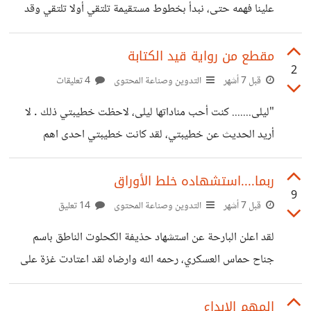
علينا فهمه حتى، نبدأ بخطوط مستقيمة تلتقي أولا تلتقي وقد
أن الناس
نتقاطع في نقاط ثم نفترق في نقاط أخرى، ندور في دوائر ونقع
في زوايا شيء معقد، كنت أتقاطع أنا وتالا في نقاط ثم افترقنا بلا
مقطع من رواية قيد الكتابة
2
رجعة، تجربتي مع تالا جعلتني أنضج وأتعلم أبحث عن خط
قبل 7 أشهر
التدوين وصناعة المحتوى
4 تعليقات
يشبهني ألتقي معه واتحد فيه. فكرت في طرح مشكلتي مع تالا
"ليلى....... كنت أحب مناداتها ليلى، لاحظت خطيبتي ذلك . لا
على أحد مواقع التواصل الاجتماعي، فكرت كثيرا، أعرف أننا
أريد الحديث عن خطيبتي، لقد كانت خطيبتي احدى اهم
على مواقع التواصل نعيش مثالية بعيدة عن
المعيقات بيني وبين ليلى التي عانت من طلاق والديها،وها وهي
الان تقع في حب رجل ينفصل عن خطيبته، كانت في البداية
ربما....استشهاده خلط الأوراق
9
ترفض أي علاقة بيني وبينها بدعوى أنها خيانة، ترى ماهومفهوم
قبل 7 أشهر
التدوين وصناعة المحتوى
14 تعليق
الخيانة عند النساء، وعند الرجال وفي العالم كله، هل الحب
لقد اعلن البارحة عن استشهاد حذيفة الكحلوت الناطق باسم
خيانة؟ لماذا حلل الله للرجل أربع نساء إذا كان حب الرجل مرة
جناح حماس العسكري، رحمه الله وارضاه لقد اعتادت غزة على
ثانية لامرأة أخرى غير زوجته خيانة،والحب عند النساء
زف أبنائها الأبرار شهداء تحتمل ألم الفراق وتودع كل يوم حر من
أحرارها، رغم اتفاقية وقف الحرب مايزال الاحتلال يواصل
المهم الإبداع