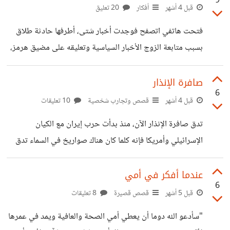
9
والمرشدين، ربما الخطأ السعي للمثالية، والتوقعات العالية، فأبناؤنا
قبل 4 أشهر
أفكار
20 تعليق
سيخطئون هم بشر، المهم أن نكون معهم عندما يحتاجوننا،
فتحت هاتفي اتصفح فوجدت أخبار شتى، أطرفها حادثة طلاق
التربية صعبة، اليوم التحديات أكبر لأن الخطر قائم في بيوتنا في
بسبب متابعة الزوج الأخبار السياسية وتعليقه على مضيق هرمز،
الشاشات وبين أيديهم و أيدينا، كنت أريد منع ابنائي نهائيا
فانزعجت الزوجة وأخذت تدعو على زوجها وعلى مضيق هرمز
وتسبهما فسمعتها أمه واندلعت مشكلة أودت إلى الطلاق -هكذا
صافرة الإنذار
6
يقال أن سبب الطلاق -، أنا أشعر بها ولا أتعاطف معها، فلا أحب
قبل 4 أشهر
قصص وتجارب شخصية
10 تعليقات
الشتائم، ولا أبرر لزوجة التمادي في حدودها الأدبية، ولكن الرائج
تدق صافرة الإنذار الآن، منذ بدأت حرب إيران مع الكيان
أصبح الشتم والسباب والتفنن فيه، ومثل هذه الزوجة وصلت إلى
الإسرائيلي وأمريكا فإنه كلما كان هناك صواريخ في السماء تدق
شعور السأم من الأخبار ومحللين ومراسلين وأخبار عاجلة وكأن
صافرات الإنذار، أشعر بالقلق والخوف، أخفيه عن أولادي حتى لا
القيامة ستقوم الآن،
ينتقل لهم خوفي فيجزعون، لكن الحرب مخيفة ولها ويلاتها،
عندما أفكر في أمي
6
أتذكر غزة كان الله في عونهم وجبرهم يالله، أتابع أخبار الحرب
قبل 5 أشهر
قصص قصيرة
8 تعليقات
بقلق، يقول البعض علينا التحوط والتخزين وشراء الشموع
"سأدعو الله دوما أن يعطي أمي الصحة والعافية ويمد في عمرها
والمولدات ومصادر توليد طاقة لا تعتمد على الكهرباء، ويقول