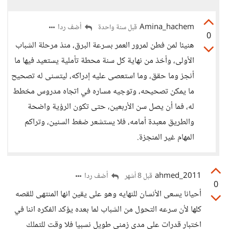
Amina_hachem
أضف ردا
قبل سنة واحدة
0
هنيئا لمن فطن لمرور العمر بسرعة البرق، منذ مرحلة الشباب
الأولى، وأخذ من نهاية كل سنة محطة تأملية يستعيد فيها ما
أنجز وما حقق، وما استعصى عليه إدراكه، ليتسنى له تصحيح
ما يمكن تصحيحه، وتوجيه مساره في اتجاه مدروس مخطط
له، فما أن يصل سن الأربعين، حتى تكون الرؤية واضحة
والطريق معبدة أمامه، فلا يستشعر ضغط السنين، وتراكم
المهام غير المنجزة.
ahmed_2011
أضف ردا
قبل 8 أشهر
0
أحيانا يسعى الأنسان للنهايه وهو على يقين انها المنتهى للقصه
كلها لأن سرعه التحول من الشباب لما بعده يؤكد الفكره اننا في
اختبار قدرات على مدى زمني طويل نسبيا فلا وقت للتملك