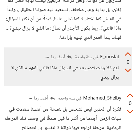
متنازلون عن ذواتنا. ولعلّ مرحلة الأربعين ليست نهاية فصل كما
يُظن، بل بداية وعي مختلف، نستعيد فيه صوتنا الحقيقي، ونبدأ
في العيش كما نختار لا كما يُملى علينا. فبدلًا من أن نُكثر السؤال:
ماذا فاتني؟، ربما يكون الأجدر أن نسأل: ما الذي لا يزال بيدي؟…
فهناك يبدأ العمر الذي نبنيه بإرادتنا.
E_muslat
أضف ردا
قبل سنة واحدة
0
نعم فلا وقت لتضييعه في السؤال ماذا فاتني المهم ماالذي لا
يزال بيدي
Mohamed_Shelby
أضف ردا
قبل سنة واحدة
0
فكرة أن الحنين ليس لشخص بل لنسخة من أنفسنا سقطت في
سبات الزمن، أجدها من أكثر ما قيل صدقًا في وصف تلك المرحلة
الرمادية. مرحلة نراجع فيها ذواتنا لا لنقسو، بل لنتصالح.