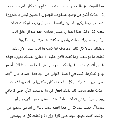
هذا الموضوع، فالحنين شعور مقيت مؤلم ولا مكان له، هو لحظة
إذا أخذت أكثر من وقتها ستقودك للجنون، الحنين ليس بالضرورة
لشخص، ربما يكون لعمرك ولنفسك، سؤال يتردد لو كنت فعلت
لتغير كذا وكذا هذا السؤال علينا إعدامه، فهو سؤال عاق أنت
لوكان بمقدورك لفعلت ولغيرت، كنت تتصرف رهن ظروفك
وعقلك ولولا كل تلك الظروف لما كنت ما أنت عليه الآن، لقد
فعلت ما بوسعك وما كنت قادرا عليه، لا تقارن نفسك بغيرك فهذه
أقدار، أتذكر مقولة قالها دكتور درسني في الجامعة وأنا الآن أشعر
بها واتذكرها، كنت في السنة الأولى من الجامعة، عندما قال: "بعد
عمر معين ستدرك أن كل ما حدث كان مكتوبا وأنك مهما فعلت
أخذت فقط ماقدر لك لذلك افعل كل ما بوسعك الآن حتى لا يأتي
يوم وتقول ليتني فعلت، عادة عندما تقترب من الاربعين أو
بعدها". حينها شعرت أن هذا العمر بعيد ومازال أمامي متسع من
الوقت، كنت حينها تجتاحني قوة وإرادة وفعلت كل ما بوسعي