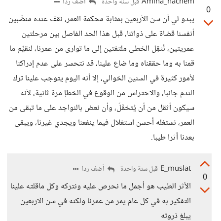
Amina_hachem
أضف ردا
قبل سنة واحدة
0
يبدو لي أن سن الأربعين بمثابة محكمة العمر، نقف عنده منصِّبين
أنفسنا قضاة على ذواتنا، قبل هذا الحد الفاصل بين مرحلتين
عمريتين، نُثقِل الخطى ملتفتين إلى ما توارى من عمرنا، لنقيِّم ما
قمنا به وما حققناه وما ضاع علينا، قد نتحسر على عدم إدراكنا
لأمور كثيرة في السنين الخوالي، إلا أنه اليوم يتوجب علينا ترك
الندم جانبا، والاحتراس من الوقوع في الخطإ مرة ثانية، لأنه
سيكون أثقل من أن يُتحَمَّلَ، وأن نعض بالنواجد على ما تبقى من
العمر، نستغله أحسن استغلال فيما ينفعنا ويجدي غيرنا، ويبقى
بعدنا أثرا طيبا.
E_muslat
أضف ردا
قبل سنة واحدة
0
الأثر الطيب هو أجمل ما نحرص عليه ونتركه وكل ماقلته علينا
التفكير به في كل عام يمر من عمرنا ولكنه في سن الاربعين
يبلغ ذروته