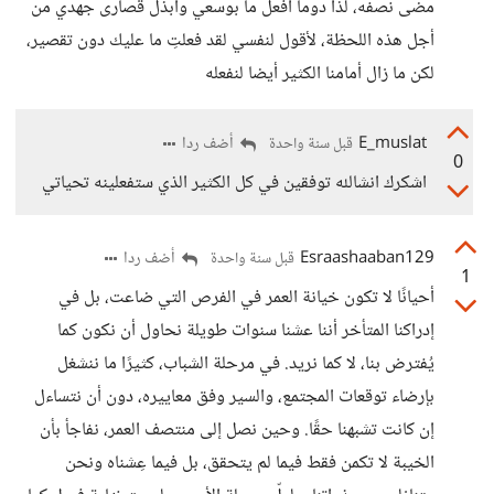
مضى نصفه، لذا دوما أفعل ما بوسعي وأبذل قصارى جهدي من
أجل هذه اللحظة، لأقول لنفسي لقد فعلتِ ما عليك دون تقصير،
لكن ما زال أمامنا الكثير أيضا لنفعله
E_muslat
أضف ردا
قبل سنة واحدة
0
اشكرك انشالله توفقين في كل الكثير الذي ستفعلينه تحياتي
Esraashaaban129
أضف ردا
قبل سنة واحدة
1
أحيانًا لا تكون خيانة العمر في الفرص التي ضاعت، بل في
إدراكنا المتأخر أننا عشنا سنوات طويلة نحاول أن نكون كما
يُفترض بنا، لا كما نريد. في مرحلة الشباب، كثيرًا ما ننشغل
بإرضاء توقعات المجتمع، والسير وفق معاييره، دون أن نتساءل
إن كانت تشبهنا حقًا. وحين نصل إلى منتصف العمر، نفاجأ بأن
الخيبة لا تكمن فقط فيما لم يتحقق، بل فيما عِشناه ونحن