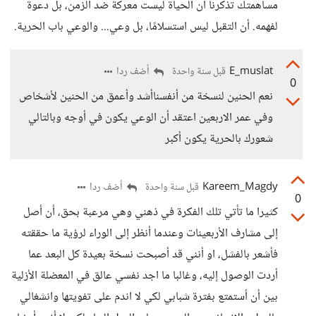
مساهمتك تذكرنا أن الحياة ليست معركة ضد الزمن، بل دعوة
لفهمه. أن التقبل ليس استسلامًا، بل وعي... والوعي باب الحرية.
E_muslat
أضف ردا
قبل سنة واحدة
0
نعم الحنين لنسخة من أنفسناأشد وأعمق من الحنين لأشخاص
وفي عمر الاربعين اعتقد أن الوعي يكون في أوجه وبالتالي
شعورك بالحرية يكون أكبر
Kareem_Magdy
أضف ردا
قبل سنة واحدة
0
كثيرا ما تأتي تلك الفكرة في ذهني وهي مرعبة بحق، أن أصل
إلى مشارف الأربعينات وعندما أنظر إلى الوراء لرؤية ما حققته
فأشعر بالفشل، او أنني قد أصبحت نسخة بعيدة كل البعد عما
أردت الوصول إليه، وغالبا ما اجد نفسي عالق في المعضلة الأزلية
بين أن أستمتع بفترة شبابي لكي لا اندم على تفويتها وانشغالي