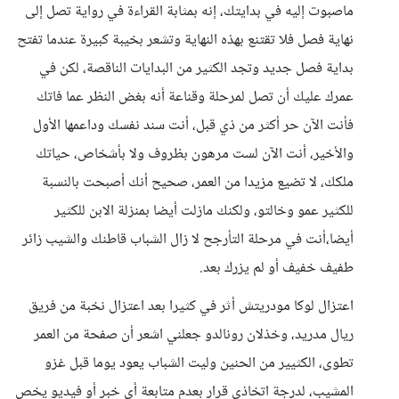
ماصبوت إليه في بدايتك، إنه بمثابة القراءة في رواية تصل إلى
نهاية فصل فلا تقتنع بهذه النهاية وتشعر بخيبة كبيرة عندما تفتح
بداية فصل جديد وتجد الكثير من البدايات الناقصة، لكن في
عمرك عليك أن تصل لمرحلة وقناعة أنه بغض النظر عما فاتك
فأنت الآن حر أكثر من ذي قبل، أنت سند نفسك وداعمها الأول
والأخير، أنت الآن لست مرهون بظروف ولا بأشخاص، حياتك
ملكك، لا تضيع مزيدا من العمر، صحيح أنك أصبحت بالنسبة
للكثير عمو وخالتو، ولكنك مازلت أيضا بمنزلة الابن للكثير
أيضا،أنت في مرحلة التأرجح لا زال الشباب قاطنك والشيب زائر
طفيف خفيف أو لم يزرك بعد.
اعتزال لوكا مودريتش أثر في كثيرا بعد اعتزال نخبة من فريق
ريال مدريد، وخذلان رونالدو جعلني اشعر أن صفحة من العمر
تطوى، الكثيير من الحنين وليت الشباب يعود يوما قبل غزو
المشيب، لدرجة اتخاذي قرار بعدم متابعة أي خبر أو فيديو يخص