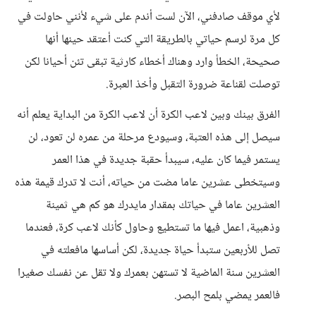
لأي موقف صادفني، الآن لست أندم على شيء لأنني حاولت في
كل مرة لرسم حياتي بالطريقة التي كنت أعتقد حينها أنها
صحيحة، الخطأ وارد وهناك أخطاء كارثية تبقى تئن أحيانا لكن
توصلت لقناعة ضرورة التقبل وأخذ العبرة.
الفرق بينك وبين لاعب الكرة أن لاعب الكرة من البداية يعلم أنه
سيصل إلى هذه العتبة، وسيودع مرحلة من عمره لن تعود، لن
يستمر فيما كان عليه، سيبدأ حقبة جديدة في هذا العمر
وسيتخطى عشرين عاما مضت من حياته، أنت لا تدرك قيمة هذه
العشرين عاما في حياتك بمقدار مايدرك هو كم هي ثمينة
وذهبية، اعمل فيها ما تستطيع وحاول كأنك لاعب كرة، فعندما
تصل للأربعين ستبدأ حياة جديدة، لكن أساسها مافعلته في
العشرين سنة الماضية لا تستهن بعمرك ولا تقل عن نفسك صغيرا
فالعمر يمضي بلمح البصر.