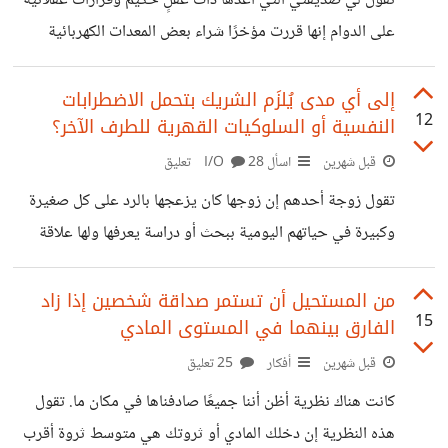
تقول لي صديقتي التي أعدها ذات عقلٍ حكيم وقرارات عقلانية
كبير من القوالب المختلفة التي تناسب المواقع الشخصية
على الدوام إنها قررت مؤخرًا شراء بعض المعدات الكهربائية
والشركات، وتلائم جميع الأذواق ولا يحتاج الشخص سوى إلى
بنظام التقسيط. وحين انفعلت عليها، سائلة إياها عن السبب
تعديل
بسرعة، قاطعتني قائلة: "اسمعي، أنا مثلك لا أحب التقسيط ولا
إلى أي مدى يُلزَم الشريك بتحمل الاضطرابات
12
النفسية أو السلوكيات القهرية للطرف الآخر؟
نظام Buy now, pay later وأرى ذلك فخًا، ولكن ما حدث في
الفترة الأخيرة وغيّر رأيي هو أنّ الأجهزة الكهربائية يرتفع سعرها
قبل شهرين
اسأل I/O
28 تعليق
بشراسة، ورأيت أنني لو اشتريت الأجهزة التي أحتاج إليها بالسعر
تقول زوجة أحدهم إن زوجها كان يزعجها بالرد على كل صغيرة
المحلي الحالي، ثم سددت بعد مدّة طويلة بنفس السعر القديم،
وكبيرة في حياتهم اليومية ببحث أو دراسة يعرفها ولها علاقة
بالموضوع؛ مما كان يجعل الحياة جادة بشكل مبالغ فيه؛ إلى أن
صارت لا تحب الحديث معه، وتفكر بالانسحاب من العلاقة. هذا
من المستحيل أن تستمر صداقة شخصين إذا زاد
15
الفارق بينهما في المستوى المادي
النمط من الأشخاص يُسمى "العلّامة" وهو واحد من أنماط
الشخصيات التي لا تُحتمل، والتعايش معها صعب جدًا. قد لا يكون
قبل شهرين
أفكار
25 تعليق
هذا مثالًا لاضطراب نفسي حقيقي، ولكنه قد يتطور إلى ما هو
كانت هناك نظرية أظن أننا جميعًا صادفناها في مكان ما. تقول
أكثر من ذلك. ولنضرب مثالًا آخر على
هذه النظرية إن دخلك المادي أو ثروتك هي متوسط ثروة أقرب