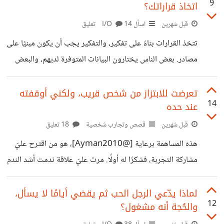
9
اتخاذ قراراتك؟
الراتب كمعيار، وهذه هي وجهة النظر التي أميل إليها. على
الجانب الآخر، يتبنى تيار واسع، خاصة مع صعود حركات مهنية
قبل شهرين
اسأل I/O
14 تعليق
حديثة مثل الاستقالة الهادئة (Quiet Quitting)، وجهة نظر
تتخذ القرارات بناءً على تفكير، والتفكير يجب أن يكون مبنيًا على
مضادة؛ تحذر من أن المثالية المفرطة في
مصادر. بعض الناس يختارون البيانات المتوفرة لديهم، والبعض
الآخر يختار الحدس. كلاهما قادر على صنع قرارات موفقة،
خصوصًا إذا كانا متوافقين، لكن الحيرة الحقيقية لا تظهر إلا
تعرضت للابتزاز من شخص قريب، ولكني أوقفته
14
عند حده
عندما تختلف مؤشراتهما. الحدس يخبرك بأن صديقك هو من
تسبب في وقوعك بمشكلة، بينما البيانات تخبرك بأن صديقك لم
قبل شهرين
قصص وتجارب شخصية
18 تعليق
يسبق أن فعل شيئًا كهذا، وأنه شخص حسن السلوك.
هذه المساهمة برعاية [@Ayman2010] ، هو من اقترح عليّ
مشاركة التجربة، فشكرًا له أولًا. مرت عليّ علاقة ندمت أشد الندم
على دخولها لأنها كما تبينتُ في النهاية، كانت علاقة خبيثة،
وانتهت بأبشع طريقة تنتهي بها العلاقات، طريقة نادرة وخارجة
لماذا يدّعي الرجل الحب ثم يقضي أيامًا لا يسأل،
12
والحُجة أنه مشغول؟
عن الصندوق.. الابتزاز والمساومة. كان سرًا أفصحت عنه لهذه