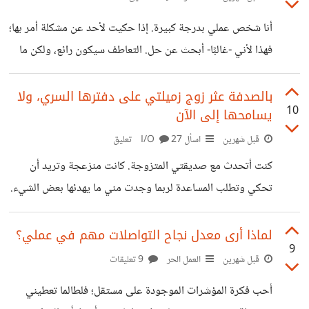
أنا شخص عملي بدرجة كبيرة. إذا حكيت لأحد عن مشكلة أمر بها؛
فهذا لأني -غالبًا- أبحث عن حل. التعاطف سيكون رائع، ولكن ما
فائدته إن لم أخرج من المشكلة بعده! وكنت أعتقد أن كل الناس
مثلي، يبحثون عن الحلول؛ فكنت أقدّم النصائح وأحلل وأفكر في
بالصدفة عثر زوج زميلتي على دفترها السري، ولا
10
يسامحها إلى الآن
المشكلة مع الشخص وأقترح الحلول، إلى أن صُدمت بكون البعض
بل معظم الناس ييحثون عن أشياء أخرى خلف مشاركة مشكلاتهم
قبل شهرين
اسأل I/O
27 تعليق
وأوجاعهم. أشياء مثل التعاطف كما ذكرت، أو التقدير، أو المشاركة
كنت أتحدث مع صديقتي المتزوجة. كانت منزعجة وتريد أن
الوجدانية ليشعر بأنّ أحدًا معه
تحكي وتطلب المساعدة لربما وجدت مني ما يهدئها بعض الشيء.
تقول لي إنها طلبت من زوجها مسبقًا حل مشكلاتهما بالوضوح
ومصارحة بعضهما البعض بشأن ما يزعجهما. وكم من مرةٍ
لماذا أرى معدل نجاح التواصلات مهم في عملي؟
9
اقترحت عليه بعض الأساليب الحديثة، كأن يكتب كلاهما في
قبل شهرين
العمل الحر
9 تعليقات
ورقة سلبيات الآخر ثم مناقشتها في حو هادئ ولطيف. ولكن دائمًا
أحب فكرة المؤشرات الموجودة على مستقل؛ فلطالما تعطيني
يقابل زوجها طلبها بالرفض، ويقول إن علاقتهما الزوجية زي الفل،