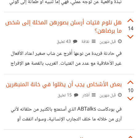
نبذة واقعية عن توجه عملي، فهي إما تنبيه أو طمأنة إلى كوني
وإنهما في غنى عن هذا التعقيد. يأست وتوقفت عن طلب ذلك
أسير بشكل صحيح في مشاريعي. ومعدل نجاح التواصلات
منه،
بالذات ليس رقم عشوائي بالنسبة لي؛ فهو يجيبني على أسئلة
هل نلوم فتيات أرسلن بصورهن المخلة إلى شخص
14
ما برضاهن؟
مثل: - هل أركز على المشاريع التي تناسب مهاراتي بدقة، أم أنني
أقع في فخ التقديم العشوائي؟ - هل أمتلك القدرة على إقناع
قبل شهرين
ثقافة
43 تعليق
صاحب المشروع وكسب التفاوض بعد أن يفتح باب التواصل
في حادثة فريدة من نوعها أُفرج عن شاب صغير اعتاد الأفعال
معي ومع غيري من المستقلين؟ - هل عروضي وملفي الشخصي
غير الأخلاقية مع عدد من الفتيات. الغريب بالقصة هو الإفراج
عن الفتى، والسبب أنّ الفتيات ارتكبن أفعالهن برضا منهن، وأن
واحدةً منهن لم تشتكِ. الفتيات من أسر عادية، ولسن معتادات
بعض الأشخاص يجب أن يظلوا في خانة المنبهرين
10
على تلك الأفعال. حتى أنني سمعت أن واحدةً منهما كانت
قبل شهرين
أفكار
15 تعليق
مخطوبة وتستعد لزفافها. فظني أنه كان يرسم على كل واحدة
في بودكاست ABTalks الذي أستمتع بالكثير من حلقاته لأني
منهن الحب للوصول إلى ما يريد. لأول مرة أرى الرأي العام يتفق
أرى من خلاله ما خلف التجارب الإنسانية، وسواء اتفقت أو
على لوم الفتيات وسبهن، وعدم لوم الشاب
اختلفت مع ما يقدمه الضيف، كانت حلقة أنغام من أصدق