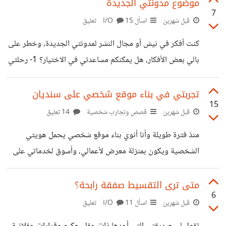
الحلقات وأكثرها عفوية، والحقيقة لم أكن وحدي من لفت نظرها
موضوع مدونتي الجديدة
7
جملة قالتها وسط الكلام: "البعض يجب أن يظلوا في خانة
قبل شهرين
اسأل I/O
15 تعليق
المنبهرين"! وتكملة سياق الحديث: حين يود أحدهم التعرف
كنت أفكر في نيش أو مجال النشر لمدونتي الجديدة، وخطر على
عليك لأنك تمثل مكسبًا له. ثم يراك مع مرور الوقت شخصًا عاديًا،
بالي بعض الأفكار، هل يمكنكم مساعدتي في الاختيار؟ 1- رحلتي
فيتغير طبعه معك، حينها ستدرك أنّ هذا الشخص كان يجب أن
بالعمل الحر، وقصصي ومواقفي مع العملاء، وخبرة على مدار 4
سنوات على مستقل؟ 2- الكتابة والنشر وصناعة المحتوى؟ 3-
تجربتي في بناء موقع شخصي على سنديان
15
مجالي الأكاديمي (أسرارفي إدارة الأعمال والمشروعات)؟ 4- رحلة
قبل شهرين
قصص وتجارب شخصية
14 تعليق
تعلم لمجال أو مهارة من الصفر (مجال البرمجة كمثال)؟ 5- كتابة
منذ فترة طويلة وأنا أنوي بناء موقع شخصي يحمل هويتي
إبداعية (خواطر وقصص...)؟ 6- السفر.
الشخصية ويكون بمنزلة معرض لأعمالي، وأسوق لخدماتي على
مستقل وخمسات وبعيد إلى أن حان الوقت ورأيت أن علي نقل
هذه النية إلى التنفيذ، وبدأت العمل على منصة سنديان، وأريد أن
متى ترى التقسيط صفقة رابحة؟
6
أشارك لمحة من تجربتي مع سنديان هنا: لست متخصصة في بناء
قبل شهرين
اسأل I/O
11 تعليق
المواقع ولا البرمجة ولا علم لي بالأكواد، ولكن المنصة بها عدد