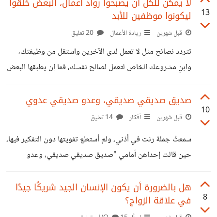
في حالة الزوجة. هذه الفكرة نابعة من مبدأ أن المنزل العائلي هو
لا يمكن للكل أن يصبحوا رواد أعمال، البعض خُلقوا
13
ليكونوا موظفين للأبد
المدرسة الأولى التي تتشكل فيها عواطفنا؛ فالأبناء يتشربون لغة
الحوار، وطرق إدارة النزاعات وأنماط التعبير عن المودة من خلال
قبل شهرين
ريادة الأعمال
20 تعليق
المراقبة في صمت. بناءً على هذا الطرح، فإن الشاب الذي نشأ في
تتردد نصائح مثل لا تعمل لدى الآخرين واستقل من وظيفتك،
بيئةٍ يرى فيها الأب يحترم
وابنِ مشروعك الخاص لتعمل لصالح نفسك، فما إن يطبقها البعض
حتى يصطدموا بخسارة كبيرة، الوظيفة والمشروع وتحويشة
العمر التي جُمعت عبر سنوات من الجهد والكفاح، ليجد المرء
صديق صديقي صديقي، وعدو صديقي عدوي
10
نفسه فجأة في مواجهة واقع قاسٍ لا يرحم المندفعين خلف تلك
قبل شهرين
أفكار
14 تعليق
الشعارات البراقة. الحقيقة المرّة أنّ ريادة الأعمال وتأسيس
سمعتُ جملة رنت في أذني، ولم أستطع تفويتها دون التفكير فيها،
المشاريع يتطلبان بنية نفسية وعقلية تختلف تمامًا عن مجرد
حين قالت إحداهن أمامي "صديق صديقي صديقي، وعدو
إتقان مهارة معينة؛ فهي تعني تحمل العبء الكامل للمخاطرة
صديقي عدوي"! وكأننا في حضانة أطفال أو في غابة. ما أراه هو
وإدارة الأزمات، والعمل العميق والمستمر لساعات
أننا لسنا ملزمين بوراثة معارك أصدقائنا، ولا تُفرض علينا قوائم
هل بالضرورة أن يكون الإنسان الجيد شريكًا جيدًا
8
في علاقة الزواج؟
أصدقائهم كحزمة إجبارية لإثبات الولاء لهم. النضج الحقيقي هو