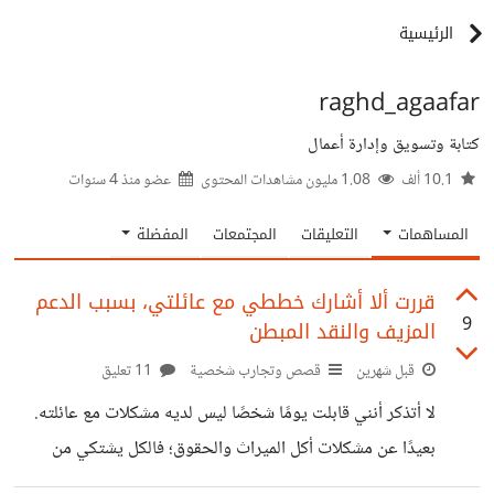
الرئيسية
raghd_agaafar
كتابة وتسويق وإدارة أعمال
10.1 ألف
1.08 مليون مشاهدات المحتوى
عضو منذ
4 سنوات
المساهمات
التعليقات
المجتمعات
المفضلة
قررت ألا أشارك خططي مع عائلتي، بسبب الدعم
9
المزيف والنقد المبطن
قبل شهرين
قصص وتجارب شخصية
11 تعليق
لا أتذكر أنني قابلت يومًا شخصًا ليس لديه مشكلات مع عائلته.
بعيدًا عن مشكلات أكل الميراث والحقوق؛ فالكل يشتكي من
الحقد والحسد والدعم المزيف والنقد المبطن والتنمر المغلف..