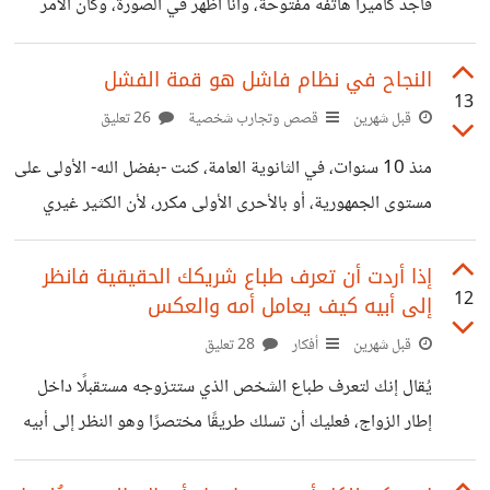
فأجد كاميرا هاتفه مفتوحة، وأنا أظهر في الصورة، وكأن الأمر
عادي. أو شخصان يلتقطان سليفى للذكرى لكنهما سيلتقطاني
معهما في الصورة وأنا أِشتري غرضًا من محل، ثم ينشران هذه
النجاح في نظام فاشل هو قمة الفشل
13
الصورة على منصات التواصل. البعض قد يرى أنني أبالغ في
قبل شهرين
قصص وتجارب شخصية
26 تعليق
انزعاجي، ولكن هذه في نظري استباحة للمساحات المشتركة التي
منذ 10 سنوات، في الثانوية العامة، كنت -بفضل الله- الأولى على
علينا احترامها، وانتهاكًا لحق الطريق؛ فلقد تآكلت الحدود الفاصلة
مستوى الجمهورية، أو بالأحرى الأولى مكرر، لأن الكثير غيري
بين العام والخاص، وتحولت الشوارع والأسواق والمقاهي إلى
حصدوا نفس المركز. المهم، أني حينها سمعت الكثير من
استديوهات مفتوحة للتصوير
التعليقات، ولكن تعليقًا واحد علق في ذهني ولم يغادرني طوال
إذا أردت أن تعرف طباع شريكك الحقيقية فانظر
12
إلى أبيه كيف يعامل أمه والعكس
الـ10 سنوات تلك، وهو "أصلًا النجاح في وسط نظام تعليمي
فاشل هو قمة الفشل." في وقتها، كانت تلك العبارة قادرة على
قبل شهرين
أفكار
28 تعليق
خطف بريق الفرحة مني. هل فعلًا التميز داخل منظومة قد تعتمد
يُقال إنك لتعرف طباع الشخص الذي ستتزوجه مستقبلًا داخل
على الحفظ والتلقين أو تفتقر إلى الابتكار، قد لا
إطار الزواج، فعليك أن تسلك طريقًا مختصرًا وهو النظر إلى أبيه
كيف يعامل أمه في حالة الزوج، والنظر إلى أمها كيف تعامل أبيه