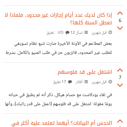
5 من أصدقائك. هذا يؤكد على أنّ ثمة علاقة بين الصداقة
والمستوى المادي. وها قد خرجت نظرية أخرى جديدة تفترض
إذا كان لديك عدد أيام إجازات غير محدود، فلماذا لا
6
تعطل السنة كلها؟
إنه من المستحيل استمرار الصداقة إذا زاد الفارق في المستوى
المادي بين الأشخاص. والحُجة أنه عندما يتسع الفارق المادي بين
قبل شهرين
اسأل I/O
12 تعليق
صديقين بشكل حاد، تتباعد اهتماماتهما ونظرتهما للحياة؛ وهذا
بعض المطاعم في الآونة الأخيرة صارت تتبع نظام تسويقي
يخلق حواجز نفسية تحل محل العفوية القديمة. ويصبح الحذر
للطلب غير المحدود، فالزبون حر في طلب المنيو بالكامل، بشرط
والتحفز
أن يأكله كله ولا يأخذ المتبقى تيك أواي. هذه السياسة قد أفهمها
إذا كان الحديث عن المطاعم، ولكن أن نطبقها على الموظفين في
اشتغل على قد فلوسهم
7
الشركات تحت مسمى "نظام الإجازات المفتوح أو غير المحدود
قبل شهرين
أفكار
17 تعليق
Unlimited PTO"، بشرط إنجاز المهام الوظيفية بدون تقصير
في لقاء بودكاست مع حسام هيكل، ذكر أنه لم يطبق في حياته
وبشروط؛ فعلى الأغلب هناك خدعة. قد ينبهر البعض بوجود هذه
يومًا مقولة: اشتغل على قد فلوسهم (اعمل على قدر راتبك)، وأنها
الميزة عندما يصله عرض عمل به هذه الميزة، ولكن الحرص
تتنافى مع قوله تعالى: "إنّا لا نضيع أجر من أحسن عملًا"، وأنّه
واجب،
-على الدوام- يبذل كل استطاعته في هذا العمل بدون وضع
الحدس أم البيانات؟ أيهما تعتمد عليه أكثر في