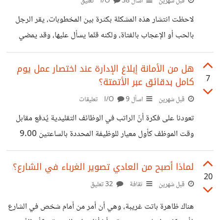
الشخصية القريبة في لحظة من اللحظات الآمنة؛ فكان السر نقطة
قبل شهرين
اسأل I/O
38 تعليق
ضعف كشفتها ولم يخطر ببالي يومًا أنني سأُساوَم عليها، لكن
لاحظت انتشار هذه المشكلة بكثرة بين المخطوبات، يقر الرجل
لصدمتي أنه حدث بالفعل بمجرد وقوع خلاف بيننا. فجأة وجدت
بالحب أو الإعجاب بالفتاة، ولكنه قلما يسأل عليها، وقد يمضي
هذا السر موضع
أيامًا دون معرفة شيء عنها، ثم إذا سؤل عن سبب هذا، فإن
السبب يكون شيء من قبيل أن لديه كارثة في عمله، أو مشغول
هل من الأمانة إبلاغ الإدارة عند اختصار عمل يوم
7
كامل بدقائق عبر الأتمتة؟
بشيء جدي أو أنه يمر بضغوطات نفسية تجعله يفضل العزلة
والانسحاب المؤقت. يضع هذا النمط من السلوك العلاقة، وخاصة
قبل شهرين
اسأل I/O
9 تعليقات
في فترة الخطوبة التي يُفترض أن تكون مرحلة للتقارب وبناء
تعودنا على فكرة أنّ الراتب في الوظائف التقليدية يُدفع مقابل
التواصل، في حالة من الارتباك والشك المستمر. فالفتاة
وقت الموظف كأول معيار للوظيفة المحددة بالساعتين 9.00
و17.00. فماذا إذا نجح الموظف في اختصار عمل يتطلب 8
ساعات يوميًا ليؤديه في دقائق معدودة باستخدام التكنولوجيا أو
لماذا أصبح من العادي تصوير الغرباء في الشارع؟
20
الأتمتة دون تقصير في الجودة، فهل هو ملزم أخلاقيًا بإبلاغ
قبل شهرين
ثقافة
32 تعليق
إدارته بذلك؟
هناك ظاهرة باتت غريبة، وهي أن أمر من أمام شخص في الشارع