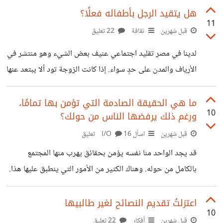
والكثير من الأمور المسمومة التي تغلب على علاقته بعائلته؛
هل يتقيد الرجل بأطفاله فعلًا؟
11
ومتأكدة أن الجميع هنا يعاني من نفس المشكلات. وأنا أيضًا في
قبل شهرين
ثقافة
22 تعليق
نفس الموقف. وهذا ما جعلني منذ زمن أتوقف عن مشاركة
لدينا في مصر تقليد اجتماعي عنيف بعض الشيء وهو منتشر في
عائلتي أي شيء. لا أقصد أسرتي الصغيرة، ولكن أقصد العائلة..
الأرياف والمدن على حدٍ سواء. إذا كانت الزوجة تود ألا يبتعد عنها
الخال والعم والجد والجدة.. ربما المشكلة أن العائلة دومًا تمارس
زوجها فإنه تعجل بالحمل والولادة تحت شعار "هاتيله حتة عيل".
الضغط المقصود
وهذا ليقينٍ موروث بأن الطفل هو الحبل السري الذي سيربط
ما هي الحقيقة الصادمة التي تؤمن بها تمامًا،
10
ورغم ذلك يرفضها الناس من حولك؟
الرجل ببيته ويمنعه من الالتفات خارج حدود الأسرة. لكن الواقع
يثبت مرارًا وتكرارًا أن هذا الموروث المشحون بالضغط يمثل
قبل شهرين
اسأل I/O
16 تعليق
واحدة من أكبر الخدع العاطفية التي تدفع ثمنها المرأة والطفل
قد يجد الواحد منا نفسه يؤمن بحقائق يهرب منها المجتمع
معاً؛ فالرجل لا يتقيد بالطفل إذا كانت العلاقة
بالكامل من حوله. وهناك الكثير من الأمور التي ينطبق عليها هذا.
فما هي تلك الحقائق الصادمة التي تصدقونها ويهرب منها الناس
أو يرفضونها؟
اعتزلتُ تقديم النصائح لغير طالبيها
10
قبل شهرين
أفكار
22 تعليق