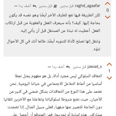
raghd_agaafar
أضف ردا
قبل سنتين
قبل سنتين
0
لكن الطريقة فيها نفع للطرف الآخر أيضًا وهو نفسه قد يكون
بحاجة إليها. كيف؟ بأنه سيعرف الفعل والعقوبة من قبل ارتكاب
الفعل. أعطيت له نبذة عن المستقل قبل أن يأتي إليه.
ولنقل إنها تصلح كأداة للتنويه أيضًا، طالما أنك في كل الأحوال
تنوّه.
jawad_x
أضف ردا
قبل سنتين
1
التعاقد السلوكي ليس مجرد أداة، بل هو مفهوم يمثل نمطا
أساسيا من أنماط التفاعل الاجتماعي في حياتنا اليومية. نحن
نعتمد على هذا النوع من التعاقدات بشكل ضمني في كثير من
الأحيان، حيث نضع شروطا لسلوكياتنا وتفاعلنا مع الآخرين تلقائيا
دون الحاجة للتعبير عنها شفهيا, فعلى سبيل المثال، إذا تضمنت
مشاركتي هذه إساءة أو تجريحا، فمن المتوقع أن أحصل على