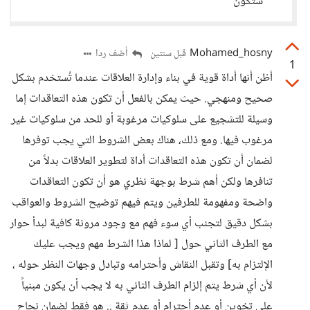
ستكون
Mohamed_hosny
أضف ردا
قبل سنتين
1
أظن أنها أداة قوية في بناء وإدارة العلاقات عندما تُستخدم بشكل
صحيح ومنهجي. حيث يمكن بالفعل أن تكون هذه التعاقدات إما
وسيلة للتشجيع على سلوكيات مرغوبة أو للحد من سلوكيات غير
مرغوب فيها. ومع ذلك، هناك بعض الشروط التي يجب توفرها
لضمان أن تكون هذه التعاقدات أداة لتطوير العلاقات بدلاً من
تنافرها ولكن أهم شرط بوجهة نظري هو أن تكون التعاقدات
واضحة ومفهومة للطرفين ويتم فيهم توضيح الشروط والعواقب
بشكل دقيق لتجنب أي سوء فهم مع وجود مرونة كافية لبدأ حوار
مع الطرف الثاني حول [ لماذا هذا الشرط مهم ويجب عليك
الإلتزام به] وتقبل النقاش وأحترامه وتبادل وجهات النظر حوله ،
لأن أي شرط يتم إلزام الطرف الثاني به لا يجب أن يكون مبنياً
على تخوين أو عدم أحترام أو عدم ثقة .. هو فقط لضمان نجاح