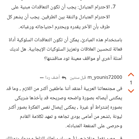
الاحترام المتبادل: يجب أن تكون التعاقدات مبنية على
الاحترام المتبادل والثقة بين الطرفين. يجب أن يشعر كل
طرف بأن الآخر يقدره ويحترم احتياجاته ورغباته.
باستخدام هذه المبادئ، يمكن أن تكون التعاقدات السلوكية أداة
فعالة لتحسين العلاقات وتعزيز السلوكيات الإيجابية. هل لديك
أمثلة أخرى أو مواقف معينة تود مناقشتها؟
m_younis72000
أضف ردا
قبل سنتين
1
فى مجتمعاتنا العربية أعتقد أننا عاطفين أكثر من اللازم , وما قد
يمكننى أيصاله بصورة واضحه وصريحه قد يأخذها شريكى
بصوره إشتراط أو غيرة , يمكنى إيصال نفس الفكرة بصور أكثر
ليونة ,تشعر من أمامى بودى تجاهه و تمهد لكلامة القادم
وحرصى على المنفعة المتبادله.
فى مصر نقول مثلا شعبيا ( حبيبك يبلعلك الزلط وعدوك يتمنالك