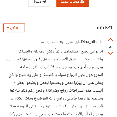
حساب جديد
دخول
التعليقات
الأفضل
Diaa_albasir
أضف ردا
قبل سنتين
2
أنا برأيي يصح استخدامها دائماً ولكن الطريقة والصياغة
والاسلوب هو ما يفرق الأمور بين بعضها، فنرى بعضها فج وسيء
ونرى جزء آخر جيد ومقبول، مثلاً الميثاق الذي يقطعه
المتزوجون حين الزواج سواء بالكنيسة أو على يد شيخ والذي
ينصّ على أن يبرّوا بعض ويحسنوا لبعض ويطيعوا بعض -
أليست هذه اشتراطات زواج وشراكة؟ ونحن رغم ذلك نباركعا
ونبتسم لها وهذا طبيعي، وامن ذات الموضوع وذات الكلام لو
قيل بعد الزواج لصار موقع شبهة وتوتر، بأن تأتي الزوجة مثلاً
وتقول له أنا باقية معك ما دمت جيد معي وما دنت تقوم بكذا