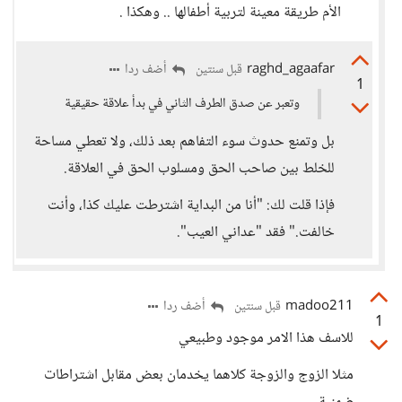
الأم طريقة معينة لتربية أطفالها .. وهكذا .
raghd_agaafar
أضف ردا
قبل سنتين
1
وتعبر عن صدق الطرف الثاني في بدأ علاقة حقيقية
بل وتمنع حدوث سوء التفاهم بعد ذلك، ولا تعطي مساحة
للخلط بين صاحب الحق ومسلوب الحق في العلاقة.
فإذا قلت لك: "أنا من البداية اشترطت عليك كذا، وأنت
خالفت." فقد "عداني العيب".
madoo211
أضف ردا
قبل سنتين
1
للاسف هذا الامر موجود وطبيعي
مثلا الزوج والزوجة كلاهما يخدمان بعض مقابل اشتراطات