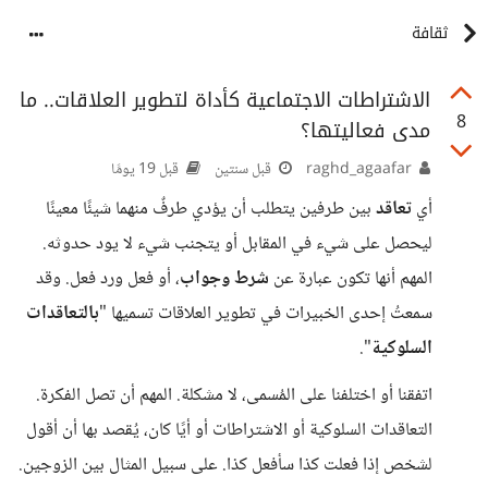
ثقافة
الاشتراطات الاجتماعية كأداة لتطوير العلاقات.. ما
8
مدى فعاليتها؟
raghd_agaafar
قبل سنتين
قبل 19 يومًا
أي
تعاقد
بين طرفين يتطلب أن يؤدي طرفٌ منهما شيئًا معينًا
ليحصل على شيء في المقابل أو يتجنب شيء لا يود حدوثه.
المهم أنها تكون عبارة عن
شرط وجواب
، أو فعل ورد فعل. وقد
سمعتُ إحدى الخبيرات في تطوير العلاقات تسميها "
بالتعاقدات
السلوكية
".
اتفقنا أو اختلفنا على المُسمى، لا مشكلة. المهم أن تصل الفكرة.
التعاقدات السلوكية أو الاشتراطات أو أيًا كان، يُقصد بها أن أقول
لشخص إذا فعلت كذا سأفعل كذا. على سبيل المثال بين الزوجين.