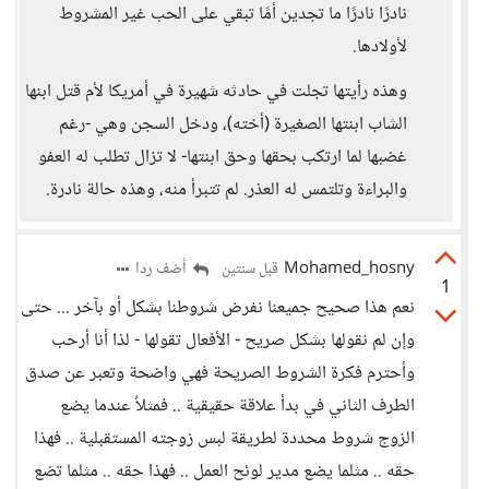
نادرًا نادرًا ما تجدين أمًا تبقي على الحب غير المشروط
لأولادها.
وهذه رأيتها تجلت في حادثه شهيرة في أمريكا لأم قتل ابنها
الشاب ابنتها الصغيرة (أخته)، ودخل السجن وهي -رغم
غضبها لما ارتكب بحقها وحق ابنتها- لا تزال تطلب له العفو
والبراءة وتلتمس له العذر. لم تتبرأ منه، وهذه حالة نادرة.
Mohamed_hosny
أضف ردا
قبل سنتين
1
نعم هذا صحيح جميعنا نفرض شروطنا بشكل أو بآخر ... حتى
وإن لم نقولها بشكل صريح - الأفعال تقولها - لذا أنا أرحب
وأحترم فكرة الشروط الصريحة فهي واضحة وتعبر عن صدق
الطرف الثاني في بدأ علاقة حقيقية .. فمثلاُ عندما يضع
الزوج شروط محددة لطريقة لبس زوجته المستقبلية .. فهذا
حقه .. مثلما يضع مدير لوئح العمل .. فهذا حقه .. مثلما تضع