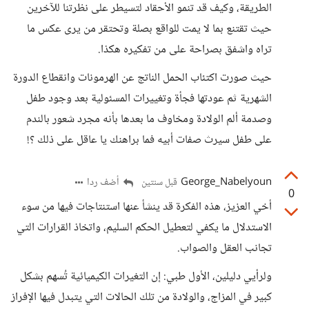
الطريقة، وكيف قد تنمو الأحقاد لتسيطر على نظرتنا للآخرين
حيث تقتنع بما لا يمت للواقع بصلة وتحتقر من يرى عكس ما
تراه واشفق بصراحة على من تفكيره هكذا.
حيث صورت اكتئاب الحمل الناتج عن الهرمونات وانقطاع الدورة
الشهرية ثم عودتها فجأة وتغييرات المسئولية بعد وجود طفل
وصدمة ألم الولادة ومخاوف ما بعدها بأنه مجرد شعور بالندم
على طفل سيرث صفات أبيه فما براهنك يا عاقل على ذلك ؟!
George_Nabelyoun
أضف ردا
قبل سنتين
0
أخي العزيز، هذه الفكرة قد ينشأ عنها استنتاجات فيها من سوء
الاستدلال ما يكفي لتعطيل الحكم السليم، واتخاذ القرارات التي
تجانب العقل والصواب.
ولرأيي دليلين، الأول طبي: إن التغيرات الكيميائية تُسهم بشكل
كبير في المزاج، والولادة من تلك الحالات التي يتبدل فيها الإفراز