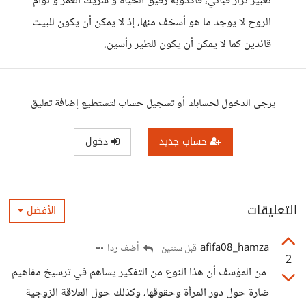
تعبير نزار قباني، فأكذوبة رفيق الحياة و شريك العمر و توأم
الروح لا يوجد ما هو أسخف منها، إذ لا يمكن أن يكون للبيت
قائدين كما لا يمكن أن يكون للطير رأسين.
يرجى الدخول لحسابك أو تسجيل حساب لتستطيع إضافة تعليق
حساب جديد
دخول
التعليقات
الأفضل
afifa08_hamza
أضف ردا
قبل سنتين
2
من المؤسف أن هذا النوع من التفكير يساهم في ترسيخ مفاهيم
ضارة حول دور المرأة وحقوقها، وكذلك حول العلاقة الزوجية