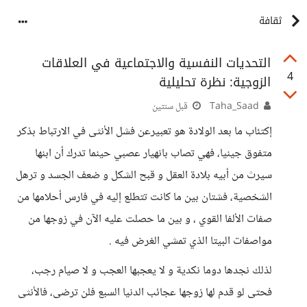
ثقافة
التحديات النفسية والاجتماعية في العلاقات
4
الزوجية: نظرة تحليلية
Taha_Saad
قبل سنتين
إكتئاب ما بعد الولادة هو تعبيرعن فشل الأنثى في الارتباط بذكر
متفوق جينيا، فهي تصاب بانهيار عصبي حينما تدرك أن ابنها
سيرث من أبيه بلادة العقل و قبح الشكل و ضعف الجسد و ترهل
الشخصية، فشتان بين ما كانت تتطلع إليه في فارس أحلامها من
صفات الألفا القوي ، و بين ما حصلت عليه الآن في زوجها من
مواصفات البيتا الذي تمشي الغرض فيه .
لذلك نجدها دوما نكدية و لا يعجبها العجب و لا صيام رجب،
فحتى لو قدم لها زوجها عجائب الدنيا السبع فلن ترضى، فالأنثى