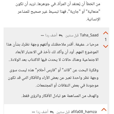
من الخطأ أن يُعتقد أن المرأة، في جوهرها، تريد أن تكون
"متعالية" أو "جارية"، فهذا تبسيط غير صحيح للمشاعر
الإنسانية.
Taha_Saad
أضف ردا
قبل سنتين
1
مرحبا د. عفيفة. أقدر ملاحظتك وأتفهم وجهة نظرك بشأن هذا
الموضوع المهم. أود أن وأكد لك نأخذ في الاعتبار الأبعاد
الاجتماعية وهناك حالات لا يحدث فيها الاكتئاب بعد الولادة..
وفكرة البحث عن "قائد" أو "فارس أحلام" هذه ليست سوى
وجهة نظر واحدة تعبر عن بعض الآراء والأفكار التي قد تكون
موجودة في بعض الثقافات أو المجتمعات.
والهدف من المساهمة هو تبادل الأفكار والرؤى فقط.
afifa08_hamza
أضف ردا
قبل سنتين