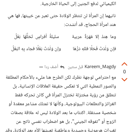
الكيميائي لدفع الجنين إلى الحياة الخارجية.
ثانيهما إن المرأة لن تنتظر الولادة حتى تعبر عن خيبتها، فها هي
هند امرأة الحجاج، قد أنشدت:
وما هِندُ إلا مُهْرَةٌ عربية سليلةُ أفراسٍ تَحَلَّلَهَا بَغْلُ
فإن وَلَدَتْ فَحْلًا فللهِ دَرُّهَا وإن وَلَدَتْ بَغْلًا فجاء بِهِ البَغْلُ
Kareem_Magdy
أضف ردا
قبل سنتين
0
مع احترامي لوجهة نظرك لكن الطرح هنا مليء بالأحكام المطلقة
والصور النمطية التي لا تعكس حقيقة العلاقات الإنسانية، بل
تنطلق من رؤية مختزلة تختزل المرأة في كائن تحركه فقط
الغرائز والتطلعات البيولوجية، وكأنها لا تمتلك مشاعر معقدة أو
شخصية مستقلة. اكتئاب ما بعد الولادة ليس له علاقة بصفات
الزوج أو "تفوقه الجيني"، بل هو اضطراب نفسي ناتج عن
تغيرات هرمونية وجسدية وعاطفية تعيشها الأم بعد الولادة، وقد