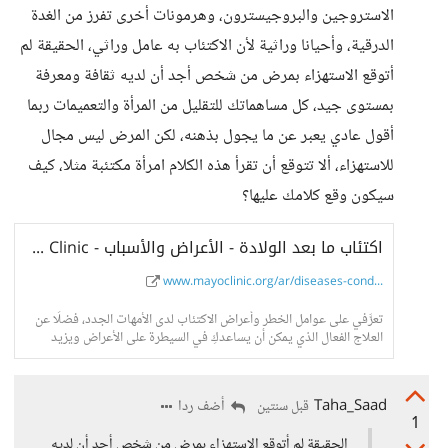
الاستروجين والبروجيسترون، وهرمونات أخرى تفرز من الغدة
الدرقية، وأحيانا وراثية لأن الاكتئاب به عامل وراثي، الحقيقة لم
أتوقع الاستهزاء بمرض من شخص أجد أن لديه ثقافة ومعرفة
بمستوى جيد، كل مساهماتك للتقليل من المرأة والتعميمات ربما
أقول عادي يعبر عن ما يجول بذهنه، لكن المرض ليس مجال
للاستهزاء، ألا تتوقع أن تقرأ هذه الكلام امرأة مكتئبة مثلا، كيف
سيكون وقع كلامك عليها؟
اكتئاب ما بعد الولادة - الأعراض والأسباب - Mayo Clinic (مايو كلينك)
www.mayoclinic.org/ar/diseases-cond...
تعرَّفي على عوامل الخطر وأعراض الاكتئاب لدى الأمهات الجدد، فضلًا عن
العلاج الفعال الذي يمكن أن يساعدكِ في السيطرة على الأعراض ويزيد
ارتباطك بطفلك.
Taha_Saad
أضف ردا
قبل سنتين
1
الحقيقة لم أتوقع الاستهزاء بمرض من شخص أجد أن لديه