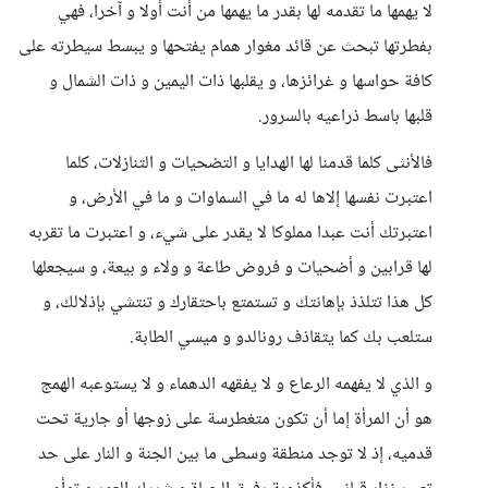
لا يهمها ما تقدمه لها بقدر ما يهمها من أنت أولا و آخرا، فهي
بفطرتها تبحث عن قائد مغوار همام يفتحها و يبسط سيطرته على
كافة حواسها و غرائزها، و يقلبها ذات اليمين و ذات الشمال و
قلبها باسط ذراعيه بالسرور.
فالأنثى كلما قدمنا لها الهدايا و التضحيات و التنازلات، كلما
اعتبرت نفسها إلاها له ما في السماوات و ما في الأرض، و
اعتبرتك أنت عبدا مملوكا لا يقدر على شيء، و اعتبرت ما تقربه
لها قرابين و أضحيات و فروض طاعة و ولاء و بيعة، و سيجعلها
كل هذا تتلذذ بإهانتك و تستمتع باحتقارك و تنتشي بإذلالك، و
ستلعب بك كما يتقاذف رونالدو و ميسي الطابة.
و الذي لا يفهمه الرعاع و لا يفقهه الدهماء و لا يستوعبه الهمج
هو أن المرأة إما أن تكون متغطرسة على زوجها أو جارية تحت
قدميه، إذ لا توجد منطقة وسطى ما بين الجنة و النار على حد