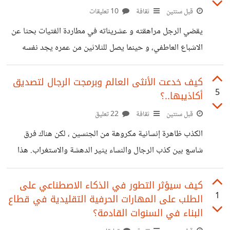
أن أغلب المدافعات عن حقوق المرأة لا يمتلكن الجمال و الأنوثة،
قبل سنتين
ثقافة
10 تعليقات
فشخصيتهن ذكورية أكثر من الرجال، فمن النادر جدا أن نصادف
يقضي الرجل مراهقته و عشريناته في مطاردة الفتيات بحثا عن
نسوية جذابة و مثيرة
الاشباع العاطفي، و حينما يصل للثلاثين من عمره يجد نفسه
خالي الوفاض من أي شهادة تعليمية عليا و بلا وظيفة و لا تجارة،
و فارغ الجناب من أي حرفة أو مهارة مطلوبة في سوق الشغل،
كيف خدعت الأنثى العالم وبرمجت الرجال لتصديق
5
أكاذيبها..؟
مما يجعل مستقبل بالكامل في مف عفريت و يضع حياته
الاجتماعية على شفا جرف هار، و بالتالي يصبح مرفوضا و منبوذا
قبل سنتين
ثقافة
22 تعليق
في سوق العلاقات سواء الشرعية منها أو غير الشرعية، لأنه بدل
الكذب ظاهرة إنسانية مكروهة من الجنسين ، لكن هناك فرق
أن يركز على
شاسع بين كذب الرجال والنساء يثير الدهشة والاستغراب. هذا
الاختلاف الجوهري ليس مجرد إشاعة أو افتراض أو تحيز ذكوري
، بل حقيقة علمية مدعومة بالأدلة والبراهين.‏فالرجال، في كذبهم،
كيف سيؤثر التطور في الذكاء الاصطناعي على
1
الطلب على المهارات الحرفية التقليدية في قطاع
يميلون إلى المبالغة والتفاخر. كذبهم غالباً ما يكون مباشراً
البناء في السنوات القادمة؟
وواضحاً، يهدف إلى تضخيم إنجازاتهم أو إخفاء أخطائهم. فترى