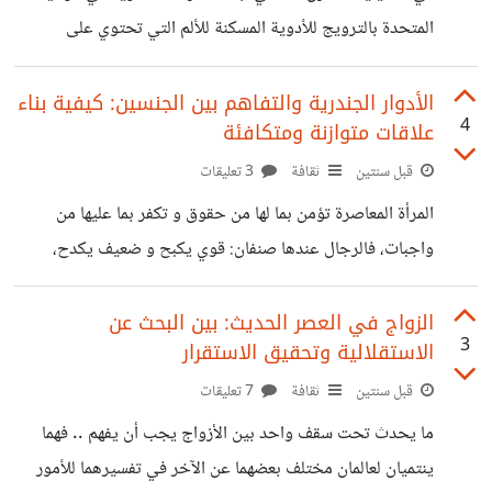
الشباب المغلوب على أمره و الذي يبالغ
المتحدة بالترويج للأدوية المسكنة للألم التي تحتوي على
الأفيونات، مؤكدةً أنها آمنة وقليلة الإدمان. مع مرور الوقت، بدأ
الأطباء في وصف هذه الأدوية بكثرة، مما أدى إلى اعتماد الملايين
الأدوار الجندرية والتفاهم بين الجنسين: كيفية بناء
4
علاقات متوازنة ومتكافئة
عليها، سواء لأغراض طبية أو غير طبية. بعض الصيدليات شاركت
في هذه الكارثة من خلال صرف الأدوية بكميات هائلة دون
قبل سنتين
ثقافة
3 تعليقات
تدقيق، وأحيانًا بتواطؤ مع المرضى أو الأطباء. هذا السلوك أدى
المرأة المعاصرة تؤمن بما لها من حقوق و تكفر بما عليها من
إلى أزمة كبيرة، حيث أصبح الإدمان على الأفيونات سببًا رئيسيًا
واجبات، فالرجال عندها صنفان: قوي يكبح و ضعيف يكدح،
في وفاة
فالاول حصل على المغنم بينما الثاني بقي له المغرم، فشتان بين
المتصف بالأناقة و من له طبع الناقة. فحينما تكون الفتاة في
الزواج في العصر الحديث: بين البحث عن
3
الاستقلالية وتحقيق الاستقرار
عصرها الذهبي المتراوح بين الثامنة عشر و الخامسة و العشرين،
فإنها تقفز من الرجل الناجح إلى الأنجح منه، مانحة لهم الجنس
قبل سنتين
ثقافة
7 تعليقات
مجانا هنيئا مريئا، و لسان حالها يقول: هيت لك.. ما أجملك،
ما يحدث تحت سقف واحد بين الأزواج يجب أن يفهم .. فهما
منتظرة فارسا منهم أن يترجل
ينتميان لعالمان مختلف بعضهما عن الآخر في تفسيرهما للأمور