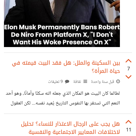
بين السكينة والملل: هل فقد البيت قيمته في
7
حياة المرأة؟
قبل سنة واحدة
ثقافة
9 تعليقات
لطالما كان البيت هو المكان الذي جعله الله سكنًا وأمانًا، وهو أحد
النعم التي تستقر بها النفوس ‏التاريخ يُعيد نفسه... لكن العقول
تأبى أن تتعلّم! اليوم نسمع النساء المعاصرات يُردّدن: مللنا من
البقاء في البيت! السكينة التي جعلها الله في البيوت أصبحت
هل يجب على الرجال الاعتذار للنساء؟ تحليل
11
لاختلافات المعايير الاجتماعية والنفسية
سجنًا في أعينهن. الاستقرار الذي تنشده البشرية منذ الأزل، صار