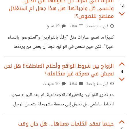
المرأة التي تعرف كل حقوقها في الدين..
14
وتنسى كل واجباتها! هل هذا جهل أم استغلال
حقيقي في ميزان الفن أو القيم، ورغم ذلك يُدفع به إعلاميًا
ممنهج للنصوص؟!
بشكل غير منطقي، وتُفتح له أبواب العالمية فجأة، وكأن هناك من
قبل سنة واحدة
ثقافة
19 تعليق
يريد إيصاله إلى كل بيت، لا لأنه يقدم فناً هادفاً، بل لشيء آخر...
لحاجةٍ في نفس الشيطان
كثيرًا ما نسمع عبارات مثل "رفقًا بالقوارير" و"استوصوا بالنساء
خيرًا"، لكن حين نتمعن في الواقع، نجد أن بعض من يرددها
يوظف الدين لخدمة مصالحه الخاصة، بينما يتجاهله تمامًا عندما
يتعارض مع رغباته أو يفرض عليه التزامات.. ستجدها تقول لك:
الزواج بين شروط الواقع وأحلام العاطفة!! هل نحن
4
نعيش في معركة غير متكافئة؟
"رفقا بالقوارير" و "لا يهينهن إلا لئيم"، لكنها لا تعرف اتجاه القبلة،
و لم يسبق لها وضع جبهتها على الأرض، و لم تمسك مصحفا في
قبل سنة واحدة
ثقافة
10 تعليقات
حياتها. بل إن أعضاءها الأنثوية الحساسة تكاد تخرج من ملابسها
مع تطور القوانين والتغيرات الاجتماعية، لم يعد الزواج مجرد
الضيقة لتصافحك أو على الصحيح لتصفعك،
ارتباط عاطفي، بل تحول إلى صفقة مشروطة يتحمل الرجل
معظم تكاليفها وتبعاتها. في الوقت الذي يُطلب فيه من الرجل
تحقيق شروط مادية صارمة.. نحن نعمل حتى نستطيع الزواج ،
حينما تفقد الكلمات معناها... هل حان وقت