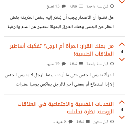
عبئًا يُراد التخلص منه. لكن مهلاً... هل سمعتم عن قوم سبأ؟
قبل سنة واحدة
ثقافة
13 تعليق
أُغدِقَت عليهم النعم، وسُيِّرت لهم الطرق، فماذا قالوا؟ ربنا باعد
هل تظنوا أن الاعتذار يجب أن يُنظر إليه بنفس الطريقة بغض
بين أسفارنا! ملّوا من الراحة، فاستجاب لهم
النظر عن الجنس وهناك الطرق البديلة للتعبير عن الندم والرغبة
في تصحيح الخطأ التي يمكن أن تكون فعّالة في بناء علاقات
متينة ... لكن الأمر عكس ذلك تماماً.. لا تعتذر في حياتك للمرأة
من يملك القرار: المرأة أم الرجل؟ تفكيك أساطير
4
العلاقات الجنسية!
سواء كنت ظالما أو مظلوما ... افهموا الكلام بهذه طريقة: لا تعتذر
للمرأة حتى لو كنت انت المخطئ ... مفهوم الاعتذار يختلف معناه
قبل سنة واحدة
ثقافة
19 تعليق
على حسب هل تعتذر للذكر أو للأنثى في حالة إعتذرت للذكر
المرأة تمارس الجنس متى ما أرادت بينما الرجل لا يمارس الجنس
سوف يعتبرك
إلا إذا استطاع أو بمعنى آخر فالرجل يعاكِس يوميا عشرات
الفتيات في الواقع و على المواقع لكنه لا يكاد يحصل سوى على
واحدة فقط و بشق الأنفس و جهد جهيد بينما لو انقلبت المعادلة
التحديات النفسية والاجتماعية في العلاقات
4
الزوجية: نظرة تحليلية
و كانت المرأة هي من تعاكس الرجال فإنهم جميعا سيوافقون دون
تردد و هنا نتوصل إلى نتيجة كبرى مفادها أن العملية الجنسية
قبل سنتين
ثقافة
8 تعليقات