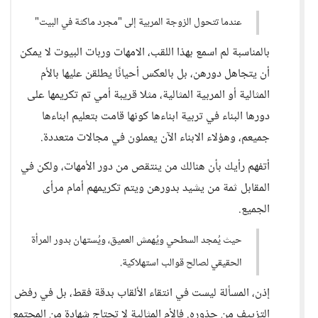
عندما تتحول الزوجة المربية إلى "مجرد ماكثة في البيت"
بالمناسبة لم اسمع بهذا اللقب، الامهات وربات البيوت لا يمكن
أن يتجاهل دورهن، بل بالعكس أحيانًا يطلقن عليها بالأم
المثالية أو المربية المثالية، مثلا قريبة أمي تم تكريمها على
دورها البناء في تربية ابناءها كونها قامت بتعليم ابناءها
جميعم، وهؤلاء الابناء الآن يعملون في مجالات متعددة.
أتفهم رأيك بأن هنالك من ينتقص من دور الأمهات، ولكن في
المقابل ثمة من يشيد بدورهن ويتم تكريمهم أمام مرأى
الجميع.
حيث يُمجد السطحي ويُهمش العميق، ويُستهان بدور المرأة
الحقيقي لصالح قوالب استهلاكية.
إذن، المسألة ليست في انتقاء الألقاب بدقة فقط، بل في رفض
التزييف من جذوره. فالأم المثالية لا تحتاج شهادة من المجتمع