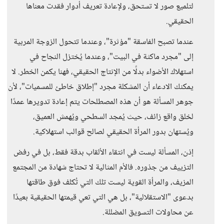
لتلميع صور لا تستحق، ولإعادة تعريف أدوار فقدت معناها
الحقيقي.
عندما تصبح الفاسقة "مؤثرة"، وعندما تتحول الزوجة المربية
إلى "مجرد ماكثة في البيت"، وعندما يُختزل النجاح في
استهلاك الأضواء بدلًا من الإنتاج الحقيقي، فهنا يكمن الخطر. لا
يمكنك الادعاء أن المشكلة مجرد "إطلاق خاطئ للمسميات"، لأن
جوهر المسألة هو أن هذه المصطلحات يتم إعادة تدويرها عمدًا
لخلق واقع زائف، حيث يُمجد السطحي ويُهمش العميق،
ويُستهان بدور المرأة الحقيقي لصالح قوالب استهلاكية.
إذن، المسألة ليست في انتقاء الألقاب بدقة فقط، بل في رفض
التزييف من جذوره. فالأم المثالية لا تحتاج شهادة من المجتمع
المزيف، والمرأة القوية ليست تلك التي تُكلف فوق طاقتها
بدعوى "الاستقلالية"، بل هي التي تعي قيمتها الحقيقية بعيدًا
عن محاولات التسويق المضللة.