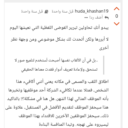
huda_khashan19
قبل سنة واحدة
قبل سنة واحدة
0
أضف ردا
يبدو أنكِ تحاولين تبرير الفوضى اللفظية التي نعيشها اليوم
لا أبررها ولكن أتحدث لك بشكل موضوعي ومن وجهة نظر
أخرى
، بل في أن الألقاب نفسها أصبحت تُستخدم لتلميع صور لا
تستحق، ولإعادة تعريف أدوار فقدت معناها الحقيقي
اطلاق اللقب والمسمى في مكانه يعني أنني أكافيء هذا
الشخص، فمثلا عندما تكافيء الشركة أحد موظفيها وتخبرها
بأنه الموظف المثالي لهذا الشهر، هل هنا في مشكلة؟! بالتاكيد
هذا سيحفز الموظف لتقديم الأفضل في المستقبل، علاوة على
ذلك، سيحفز الموظفين الآخرين للاقتداء بهذا الموظف
ليسيروه على نهجه. وتبدا المنافسة البناءة