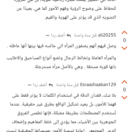
للحفاظ على وضوح الرؤية وفهم الأمور كما هي، بعيدًا عن
التشويه الذي قد يؤثر على الهوية والقيم.
ali20255
أضف ردا
قبل سنة واحدة
0
وصل فيهم أنهم يصفون المرأه الي جالسه فيها بيتها أنها عاطله .
والمرأه العاملة وتخالط الرجال وتضع أنواع المساحيق والاطايب
بانها قوية مستقة . وهي بالأصل مرأه مسترجلة.
Esraashaaban129
أضف ردا
قبل سنة واحدة
0
بلا شك، فقدان الدقة في استخدام الكلمات لا يؤثر فقط على
فهمنا للأمور، بل يعيد تشكيل الواقع بطرق غير حقيقية. عندما
تُستخدم المصطلحات بطريقة مضللة، فإنها تطمس الفروق
الجوهرية بين الأشياء، مما يؤدي إلى خلط المفاهيم وإضعاف
الوعي المجتمعي. إعادة تسمية الأمور بمسمياتها الحقيقية ليست