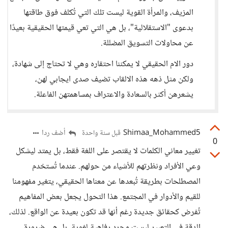
المزيف، والمرأة القوية ليست تلك التي تُكلف فوق طاقتها
بدعوى "الاستقلالية"، بل هي التي تعي قيمتها الحقيقية بعيدًا
عن محاولات التسويق المضللة.
دور الام الحقيقي لا يمكننا احتقاره وهي لا تحتاج إلى شهادة،
ولكن مثل ذهه هذه الالقاب تضيف صدى ايجابي لهن،
يشعرهن أكثر بالسعادة والاعتراف بمساهمتهن الفاعلة.
Shimaa_Mohammed5
أضف ردا
قبل سنة واحدة
0
تغيير معاني الكلمات لا يقتصر على اللغة فقط، بل يمتد ليشكل
وعي الأفراد ونظرتهم للأشياء من حولهم. عندما تُستخدم
المصطلحات بطريقة تُبعدها عن معناها الحقيقي، يتغير مفهومنا
للقيم والأدوار في المجتمع. هذا التحول يجعل بعض المفاهيم
تُفرض كحقائق جديدة رغم أنها قد تكون بعيدة عن الواقع. لذلك،
الدقة في التعبير ليست مجرد رفاهية لغوية، بل هي ضرورة